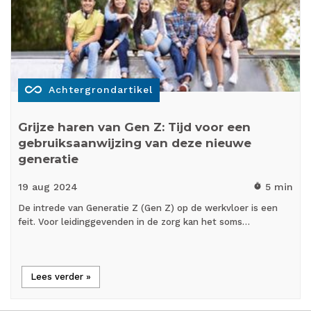
all_inclusive
Achtergrondartikel
Grijze haren van Gen Z: Tijd voor een
gebruiksaanwijzing van deze nieuwe
generatie
19 aug
2024
5 min
timer
De intrede van Generatie Z (Gen Z) op de werkvloer is een
feit. Voor leidinggevenden in de zorg kan het soms…
Lees verder »