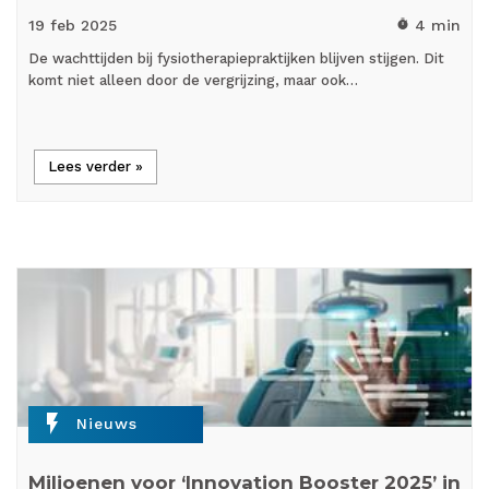
19 feb
2025
4 min
timer
De wachttijden bij fysiotherapiepraktijken blijven stijgen. Dit
komt niet alleen door de vergrijzing, maar ook…
Lees verder »
flash_on
Nieuws
Miljoenen voor ‘Innovation Booster 2025’ in