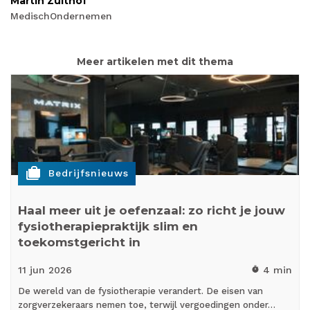
Martin Zuithof
MedischOndernemen
Meer artikelen met dit thema
cases
Bedrijfsnieuws
Haal meer uit je oefenzaal: zo richt je jouw
fysiotherapiepraktijk slim en
toekomstgericht in
11 jun
2026
4 min
timer
De wereld van de fysiotherapie verandert. De eisen van
zorgverzekeraars nemen toe, terwijl vergoedingen onder…