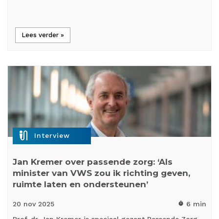
Lees verder »
mic_external_on
Interview
Jan Kremer over passende zorg: ‘Als
minister van VWS zou ik richting geven,
ruimte laten en ondersteunen’
20 nov
2025
6 min
timer