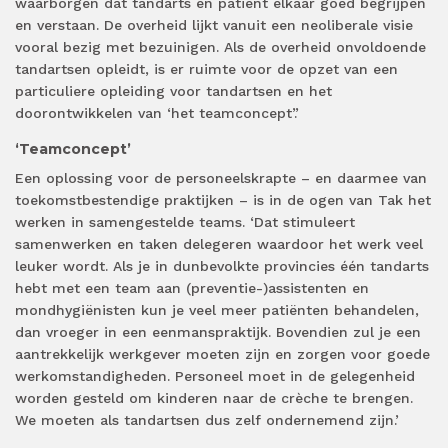
waarborgen dat tandarts en patiënt elkaar goed begrijpen
en verstaan. De overheid lijkt vanuit een neoliberale visie
vooral bezig met bezuinigen. Als de overheid onvoldoende
tandartsen opleidt, is er ruimte voor de opzet van een
particuliere opleiding voor tandartsen en het
doorontwikkelen van ‘het teamconcept’.’
‘Teamconcept’
Een oplossing voor de personeelskrapte – en daarmee van
toekomstbestendige praktijken – is in de ogen van Tak het
werken in samengestelde teams. ‘Dat stimuleert
samenwerken en taken delegeren waardoor het werk veel
leuker wordt. Als je in dunbevolkte provincies één tandarts
hebt met een team aan (preventie-)assistenten en
mondhygiënisten kun je veel meer patiënten behandelen,
dan vroeger in een eenmanspraktijk. Bovendien zul je een
aantrekkelijk werkgever moeten zijn en zorgen voor goede
werkomstandigheden. Personeel moet in de gelegenheid
worden gesteld om kinderen naar de crèche te brengen.
We moeten als tandartsen dus zelf ondernemend zijn.’