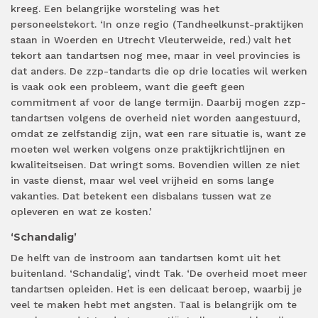
kreeg. Een belangrijke worsteling was het
personeelstekort. ‘In onze regio (Tandheelkunst-praktijken
staan in Woerden en Utrecht Vleuterweide, red.
valt het
)
tekort aan tandartsen nog mee, maar in veel provincies is
dat anders. De zzp-tandarts die op drie locaties wil werken
is vaak ook een probleem, want die geeft geen
commitment af voor de lange termijn. Daarbij mogen zzp-
tandartsen volgens de overheid niet worden aangestuurd,
omdat ze zelfstandig zijn, wat een rare situatie is, want ze
moeten wel werken volgens onze praktijkrichtlijnen en
kwaliteitseisen. Dat wringt soms. Bovendien willen ze niet
in vaste dienst, maar wel veel vrijheid en soms lange
vakanties. Dat betekent een disbalans tussen wat ze
opleveren en wat ze kosten.’
‘Schandalig’
De helft van de instroom aan tandartsen komt uit het
buitenland. ‘Schandalig’, vindt Tak. ‘De overheid moet meer
tandartsen opleiden. Het is een delicaat beroep, waarbij je
veel te maken hebt met angsten. Taal is belangrijk om te