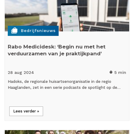
cases
Bedrijfsnieuws
Rabo Medicidesk: ‘Begin nu met het
verduurzamen van je praktijkpand’
28 aug
2024
5 min
timer
Hadoks, de regionale huisartsenorganisatie in de regio
Haaglanden, zet in een serie podcasts de spotlight op de…
Lees verder »