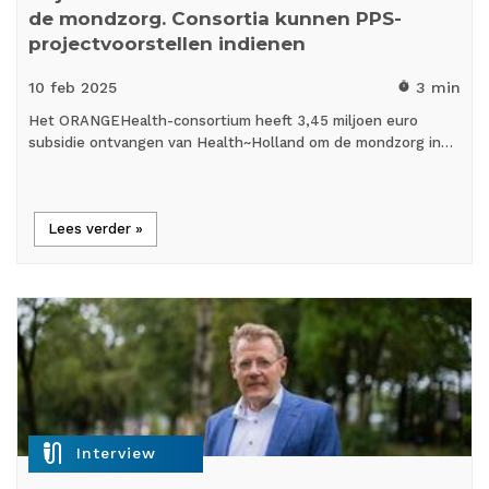
de mondzorg. Consortia kunnen PPS-
projectvoorstellen indienen
10 feb
2025
3 min
timer
Het ORANGEHealth-consortium heeft 3,45 miljoen euro
subsidie ontvangen van Health~Holland om de mondzorg in…
Lees verder »
mic_external_on
Interview