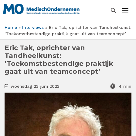
Overslaan
en
search
Togg
naar
de
Home
Interviews
Eric Tak, oprichter van Tandheelkunst:
inhoud
Kruimelpad
‘Toekomstbestendige praktijk gaat uit van teamconcept’
gaan
Eric Tak, oprichter van
Tandheelkunst:
‘Toekomstbestendige praktijk
gaat uit van teamconcept’
timer
woensdag 22 juni 2022
4 min