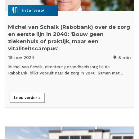
mic_external_on
Interview
Michel van Schaik (Rabobank) over de zorg
en eerste lijn in 2040: ‘Bouw geen
ziekenhuis of praktijk, maar een
vitaliteitscampus’
19 nov
2024
8 min
timer
Michel van Schaik, directeur gezondheidszorg bij de
Rabobank, blikt vooruit naar de zorg in 2040. Samen met…
Lees verder »