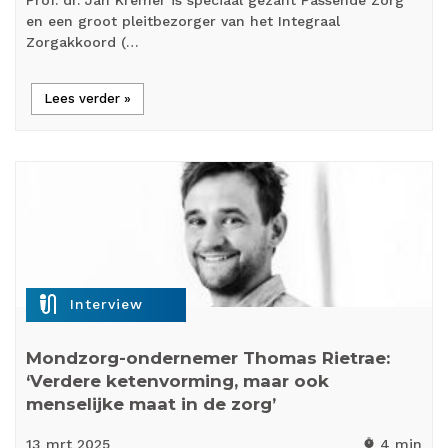
Prof. dr. Jan Kremer is speciaal gezant Passende Zorg
en een groot pleitbezorger van het Integraal
Zorgakkoord (…
Lees verder »
mic_external_on
Interview
Mondzorg-ondernemer Thomas Rietrae:
‘Verdere ketenvorming, maar ook
menselijke maat in de zorg’
13 mrt
2025
4 min
timer