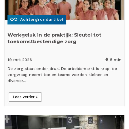
all_inclusive
Achtergrondartikel
Werkgeluk in de praktijk: Sleutel tot
toekomstbestendige zorg
19 mrt
2026
5 min
timer
De zorg staat onder druk. De arbeidsmarkt is krap, de
zorgvraag neemt toe en teams worden kleiner en
diverser.…
Lees verder »