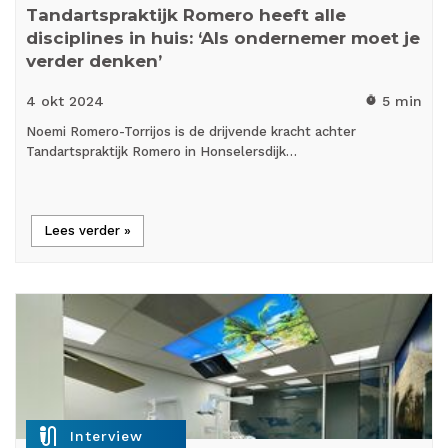
Tandartspraktijk Romero heeft alle
disciplines in huis: ‘Als ondernemer moet je
verder denken’
4 okt
2024
5 min
timer
Noemi Romero-Torrijos is de drijvende kracht achter
Tandartspraktijk Romero in Honselersdijk…
Lees verder »
mic_external_on
Interview