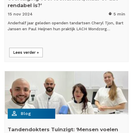
rendabel is?’
15 nov
2024
5 min
timer
Anderhalf jaar geleden openden tandartsen Cheryl Tjon, Bart
Jansen en Paul Heijnen hun praktijk LACH Mondzorg…
Lees verder »
person_outline
Blog
Tandendokters Tuinzigt: ‘Mensen voelen