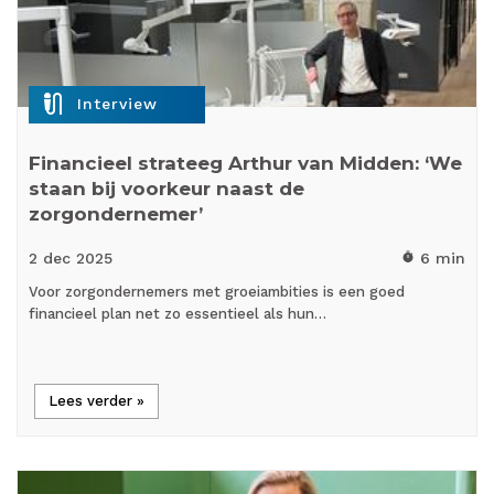
mic_external_on
Interview
Financieel strateeg Arthur van Midden: ‘We
staan bij voorkeur naast de
zorgondernemer’
2 dec
2025
6 min
timer
Voor zorgondernemers met groeiambities is een goed
financieel plan net zo essentieel als hun…
Lees verder »