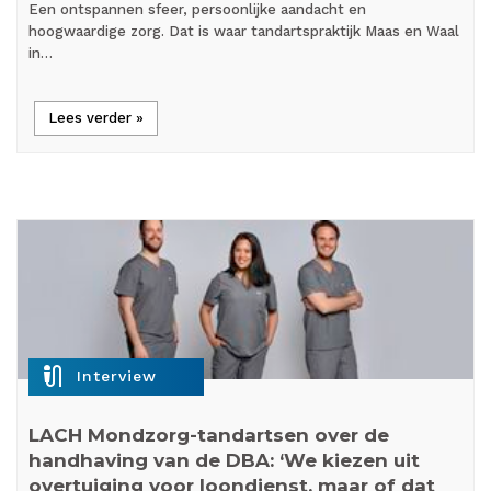
Een ontspannen sfeer, persoonlijke aandacht en
hoogwaardige zorg. Dat is waar tandartspraktijk Maas en Waal
in…
Lees verder »
mic_external_on
Interview
LACH Mondzorg-tandartsen over de
handhaving van de DBA: ‘We kiezen uit
overtuiging voor loondienst, maar of dat