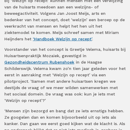
Bij ‘Welzijn op recept’ kunnen mensen met een verwijzing
van de huisarts meedoen aan een welzijns- of
beweegactiviteit. Volgens Jan Joost Meijs, arts en
bedenker van het concept, doet ‘welzijn’ een beroep op de
veerkracht van mensen en helpt het hen uit het
ziektemodel te komen. Meijs schreef samen met Miriam
Heijnders het
‘Handboek Welzijn op recept’
.
Voorstander van het concept is Greetje Velema, huisarts bij
Huisartsenpraktijk Mozaïek, gevestigd in
Gezondheidscentrum Rubenshoek
in de Haagse
Schilderswijk. Velema kwam zo’n tien jaar geleden voor het
eerst in aanraking met ‘Welzijn op recept’ via een
pilotproject. 'Samen met andere huisartsen kregen we
destijds de vraag of we meer wilden samenwerken met
het sociaal domein. De vraag was ook: kun je iets met
‘Welzijn op recept’?’
‘Mensen zijn bezorgd en bang dat ze iets ernstigs hebben.
Ze googelen dan en komen bijvoorbeeld uit op iets als
kanker. Dan gaan we eerst goed kijken wat de klacht is. Als
na onderzoek blijkt dat er niet iets medisch is, probeer je