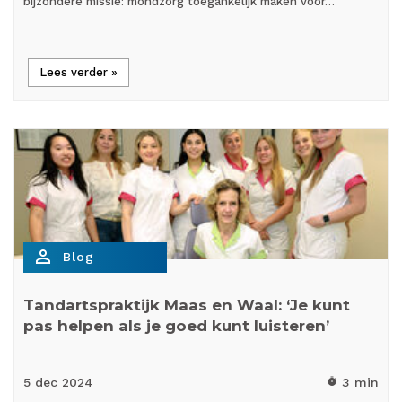
bijzondere missie: mondzorg toegankelijk maken voor…
Lees verder »
person_outline
Blog
Tandartspraktijk Maas en Waal: ‘Je kunt
pas helpen als je goed kunt luisteren’
5 dec
2024
3 min
timer