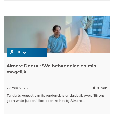
person_outline
Blog
Almere Dental: ‘We behandelen zo min
mogelijk’
27 feb
2025
3 min
timer
Tandarts August van Spaendonck is er duidelijk over: ‘Bij ons
geen witte jassen.’ Hoe doen ze het bij Almere…