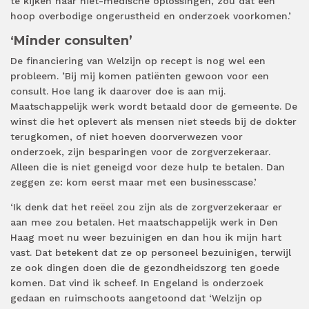
te kijken naar niet-medische oplossingen, zou dat een
hoop overbodige ongerustheid en onderzoek voorkomen.’
‘Minder consulten’
De financiering van Welzijn op recept is nog wel een
probleem. ’Bij mij komen patiënten gewoon voor een
consult. Hoe lang ik daarover doe is aan mij.
Maatschappelijk werk wordt betaald door de gemeente. De
winst die het oplevert als mensen niet steeds bij de dokter
terugkomen, of niet hoeven doorverwezen voor
onderzoek, zijn besparingen voor de zorgverzekeraar.
Alleen die is niet geneigd voor deze hulp te betalen. Dan
zeggen ze: kom eerst maar met een businesscase.’
‘Ik denk dat het reëel zou zijn als de zorgverzekeraar er
aan mee zou betalen. Het maatschappelijk werk in Den
Haag moet nu weer bezuinigen en dan hou ik mijn hart
vast. Dat betekent dat ze op personeel bezuinigen, terwijl
ze ook dingen doen die de gezondheidszorg ten goede
komen. Dat vind ik scheef. In Engeland is onderzoek
gedaan en ruimschoots aangetoond dat ‘Welzijn op