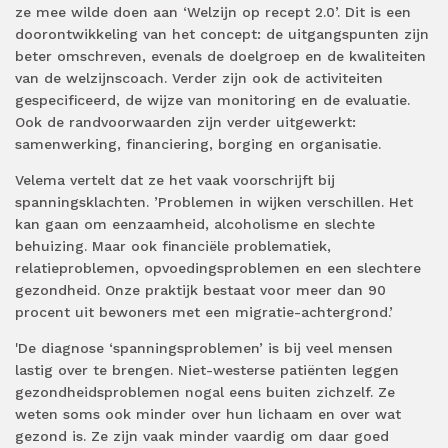
ze mee wilde doen aan ‘Welzijn op recept 2.0’. Dit is een
doorontwikkeling van het concept: de uitgangspunten zijn
beter omschreven, evenals de doelgroep en de kwaliteiten
van de welzijnscoach. Verder zijn ook de activiteiten
gespecificeerd, de wijze van monitoring en de evaluatie.
Ook de randvoorwaarden zijn verder uitgewerkt:
samenwerking, financiering, borging en organisatie.
Velema vertelt dat ze het vaak voorschrijft bij
spanningsklachten. ’Problemen in wijken verschillen. Het
kan gaan om eenzaamheid, alcoholisme en slechte
behuizing. Maar ook financiële problematiek,
relatieproblemen, opvoedingsproblemen en een slechtere
gezondheid. Onze praktijk bestaat voor meer dan 90
procent uit bewoners met een migratie-achtergrond.’
'De diagnose ‘spanningsproblemen’ is bij veel mensen
lastig over te brengen. Niet-westerse patiënten leggen
gezondheidsproblemen nogal eens buiten zichzelf. Ze
weten soms ook minder over hun lichaam en over wat
gezond is. Ze zijn vaak minder vaardig om daar goed