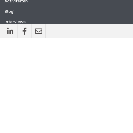
Activiteiten
Blog
Interviews
Nieuws
Vacatures
Whitepapers
WEBSITE
Privacyverklaring
Algemene voorwaarden
CONTACT
MedischOndernemen