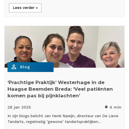
Lees verder »
person_outline
Blog
‘Prachtige Praktijk’ Westerhage in de
Haagse Beemden Breda: ‘Veel patiënten
komen pas bij pijnklachten’
28 jan
2025
4 min
timer
In zijn blogs belicht Jan Henk Nawijn, directeur van De Lieve
Tandarts, regelmatig ‘gewone’ tandartspraktijken…