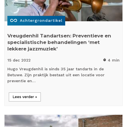
all_inclusive
Achtergrondartikel
Vreugdenhil Tandartsen: Preventieve en
specialistische behandelingen ‘met
lekkere jazzmuziek’
15 dec
2022
4 min
timer
Hugo Vreugdenhil is sinds 35 jaar tandarts in de
Betuwe. Zijn praktijk bestaat uit een locatie voor
preventie en…
Lees verder »