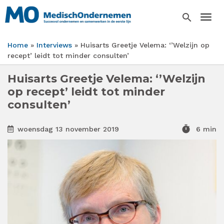
Overslaan
en
search
Togg
naar
de
Home
Interviews
Huisarts Greetje Velema: ‘’Welzijn op
inhoud
Kruimelpad
recept’ leidt tot minder consulten’
gaan
Huisarts Greetje Velema: ‘’Welzijn
op recept’ leidt tot minder
consulten’
timer
woensdag 13 november 2019
6 min