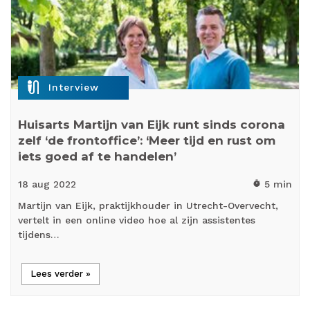
mic_external_on
Interview
Huisarts Martijn van Eijk runt sinds corona
zelf ‘de frontoffice’: ‘Meer tijd en rust om
iets goed af te handelen’
18 aug
2022
5 min
timer
Martijn van Eijk, praktijkhouder in Utrecht-Overvecht,
vertelt in een online video hoe al zijn assistentes
tijdens…
Lees verder »