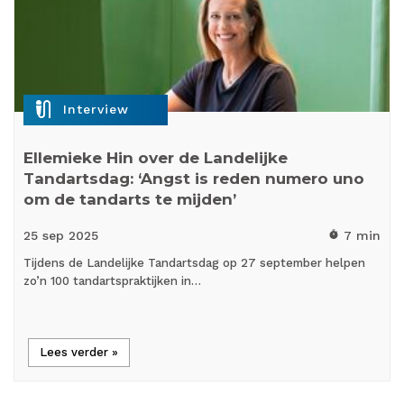
mic_external_on
Interview
Ellemieke Hin over de Landelijke
Tandartsdag: ‘Angst is reden numero uno
om de tandarts te mijden’
25 sep
2025
7 min
timer
Tijdens de Landelijke Tandartsdag op 27 september helpen
zo’n 100 tandartspraktijken in…
Lees verder »