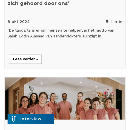
zich gehoord door ons’
9 okt
2024
4 min
timer
‘De tandarts is er om mensen te helpen', is het motto van
Salah Eddin Alasaad van Tandendokters Tuinzigt in…
Lees verder »
mic_external_on
Interview