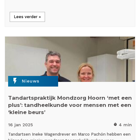
Lees verder »
flash_on
Nieuws
Tandartspraktijk Mondzorg Hoorn ‘met een
plus’: tandheelkunde voor mensen met een
‘kleine beurs’
16 jan
2025
4 min
timer
Tandartsen Ineke Wagendrever en Marco Pachón hebben een