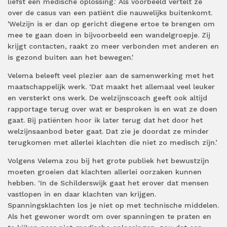
liefst een medische oplossing.’ Als voorbeeld vertelt ze
over de casus van een patiënt die nauwelijks buitenkomt.
'Welzijn is er dan op gericht diegene ertoe te brengen om
mee te gaan doen in bijvoorbeeld een wandelgroepje. Zij
krijgt contacten, raakt zo meer verbonden met anderen en
is gezond buiten aan het bewegen.'
Velema beleeft veel plezier aan de samenwerking met het
maatschappelijk werk. ‘Dat maakt het allemaal veel leuker
en versterkt ons werk. De welzijnscoach geeft ook altijd
rapportage terug over wat er besproken is en wat ze doen
gaat. Bij patiënten hoor ik later terug dat het door het
welzijnsaanbod beter gaat. Dat zie je doordat ze minder
terugkomen met allerlei klachten die niet zo medisch zijn.’
Volgens Velema zou bij het grote publiek het bewustzijn
moeten groeien dat klachten allerlei oorzaken kunnen
hebben. ‘In de Schilderswijk gaat het erover dat mensen
vastlopen in en daar klachten van krijgen.
Spanningsklachten los je niet op met technische middelen.
Als het gewoner wordt om over spanningen te praten en