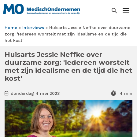
Overslaan
en
search
Togg
naar
de
Home
Interviews
Huisarts Jessie Neffke over duurzame
inhoud
Kruimelpad
zorg: 'Iedereen worstelt met zijn idealisme en de tijd die
gaan
het kost’
Huisarts Jessie Neffke over
duurzame zorg: 'Iedereen worstelt
met zijn idealisme en de tijd die het
kost’
timer
donderdag 4 mei 2023
4 min