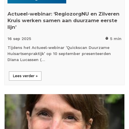
Actueel-webinar: ‘RegiozorgNU en Zilveren
Kruis werken samen aan duurzame eerste
lijn’
16 sep
2025
5 min
timer
Tijdens het Actueel-webinar 'Quickscan Duurzame
Huisartsenpraktijk' op 10 september presenteerden
Diana Lucassen (…
Lees verder »