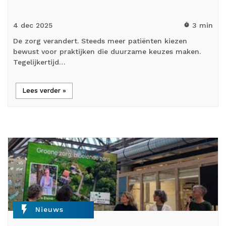
4 dec
2025
3 min
timer
De zorg verandert. Steeds meer patiënten kiezen
bewust voor praktijken die duurzame keuzes maken.
Tegelijkertijd…
Lees verder »
flash_on
Nieuws