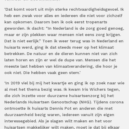
‘Dat komt voort uit mijn sterke rechtvaardigheidsgevoel. Ik
heb een zwak voor alles en iedereen die niet voor zichzelf
kan opkomen. Daarom ben ik ook eerst tropenarts
geworden. Ik dacht: “In Nederland is de zorg goed genoeg,
maar er zijn plekken waar mensen niet eens zorg krijgen.
Dat is niet eerlijk.” Toen ik weer terug was in Nederland en
huisarts werd, ging ik dat steeds meer op het klimaat
betrekken. De natuur en de dieren kunnen niet van zich
laten horen en zijn er wel de dupe van. Mensen die het
meeste last hebben van klimaatverandering, die hoor je
ook niet. Die hebben vaak geen stem.’
‘In 2019 viel bij mij het kwartje en ging ik op zoek naar wie
al met het thema bezig was. Ik kwam Iris Wichers tegen,
die zich inzette voor duurzame huisartsenzorg bij het
Nederlands Huisartsen Genootschap (NHG). Tijdens corona
ontmoette ik huisarts Dennis Pot en anderen die met
duurzaamheid bezig waren, iedereen vanuit zijn eigen
interessegebied. Als je slagen wilt maken en het voor
huisartsen makkelijker wilt maken, moet je dat bij elkaar