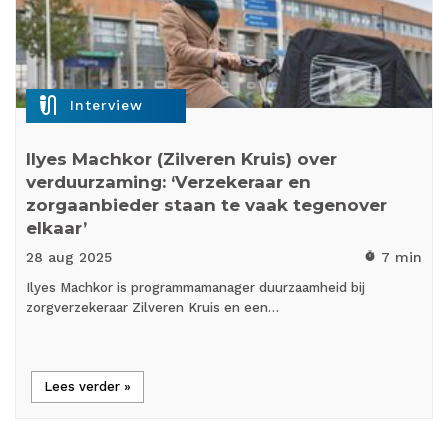
mic_external_on
Interview
Ilyes Machkor (Zilveren Kruis) over
verduurzaming: ‘Verzekeraar en
zorgaanbieder staan te vaak tegenover
elkaar’
28 aug
2025
7 min
timer
Ilyes Machkor is programmamanager duurzaamheid bij
zorgverzekeraar Zilveren Kruis en een…
Lees verder »