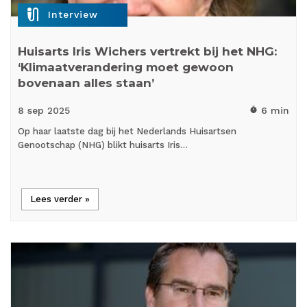
mic_external_on
Interview
Huisarts Iris Wichers vertrekt bij het NHG:
‘Klimaatverandering moet gewoon
bovenaan alles staan’
8 sep
2025
6 min
timer
Op haar laatste dag bij het Nederlands Huisartsen
Genootschap (NHG) blikt huisarts Iris…
Lees verder »