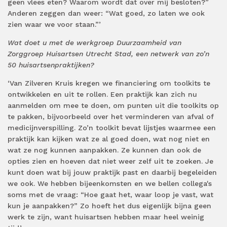
geen vlees eten? Waarom wordt dat over mij besloten?”
Anderen zeggen dan weer: “Wat goed, zo laten we ook
zien waar we voor staan.”’
Wat doet u met de werkgroep Duurzaamheid van
Zorggroep Huisartsen Utrecht Stad, een netwerk van zo’n
50 huisartsenpraktijken?
‘Van Zilveren Kruis kregen we financiering om toolkits te
ontwikkelen en uit te rollen. Een praktijk kan zich nu
aanmelden om mee te doen, om punten uit die toolkits op
te pakken, bijvoorbeeld over het verminderen van afval of
medicijnverspilling. Zo’n toolkit bevat lijstjes waarmee een
praktijk kan kijken wat ze al goed doen, wat nog niet en
wat ze nog kunnen aanpakken. Ze kunnen dan ook de
opties zien en hoeven dat niet weer zelf uit te zoeken. Je
kunt doen wat bij jouw praktijk past en daarbij begeleiden
we ook. We hebben bijeenkomsten en we bellen collega's
soms met de vraag: “Hoe gaat het, waar loop je vast, wat
kun je aanpakken?” Zo hoeft het dus eigenlijk bijna geen
werk te zijn, want huisartsen hebben maar heel weinig