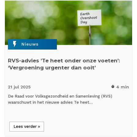
flash_on
Nieuws
RVS-advies 'Te heet onder onze voeten':
‘Vergroening urgenter dan ooit’
21 jul
2025
4 min
timer
De Raad voor Volksgezondheid en Samenleving (RVS)
waarschuwt in het nieuwe advies Te heet…
Lees verder »