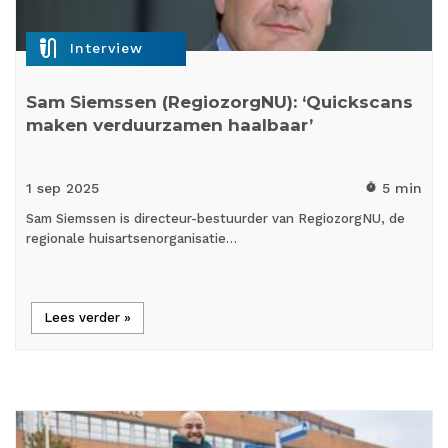
mic_external_on
Interview
Sam Siemssen (RegiozorgNU): ‘Quickscans
maken verduurzamen haalbaar’
1 sep
2025
5 min
timer
Sam Siemssen is directeur-bestuurder van RegiozorgNU, de
regionale huisartsenorganisatie…
Lees verder »