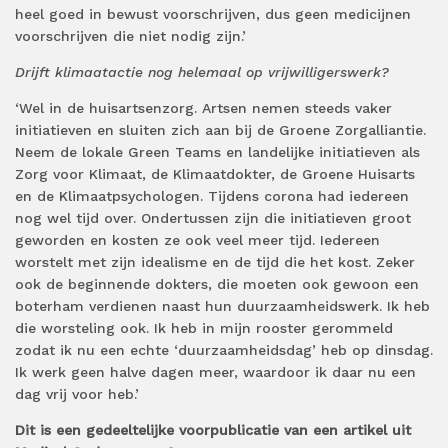
heel goed in bewust voorschrijven, dus geen medicijnen
voorschrijven die niet nodig zijn.’
Drijft klimaatactie nog helemaal op vrijwilligerswerk?
‘Wel in de huisartsenzorg. Artsen nemen steeds vaker
initiatieven en sluiten zich aan bij de Groene Zorgalliantie.
Neem de lokale Green Teams en landelijke initiatieven als
Zorg voor Klimaat, de Klimaatdokter, de Groene Huisarts
en de Klimaatpsychologen. Tijdens corona had iedereen
nog wel tijd over. Ondertussen zijn die initiatieven groot
geworden en kosten ze ook veel meer tijd. Iedereen
worstelt met zijn idealisme en de tijd die het kost. Zeker
ook de beginnende dokters, die moeten ook gewoon een
boterham verdienen naast hun duurzaamheidswerk. Ik heb
die worsteling ook. Ik heb in mijn rooster gerommeld
zodat ik nu een echte ‘duurzaamheidsdag’ heb op dinsdag.
Ik werk geen halve dagen meer, waardoor ik daar nu een
dag vrij voor heb.’
Dit is een gedeeltelijke voorpublicatie van een artikel uit