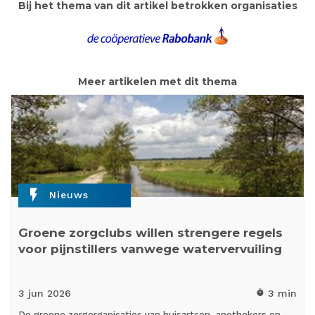
Bij het thema van dit artikel betrokken organisaties
Meer artikelen met dit thema
flash_on
Nieuws
Groene zorgclubs willen strengere regels
voor pijnstillers vanwege watervervuiling
3 jun
2026
3 min
timer
De groene zorgorganisaties van huisartsen, apothekers en