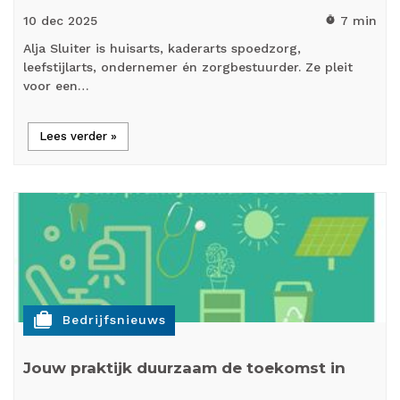
10 dec
2025
7 min
timer
Alja Sluiter is huisarts, kaderarts spoedzorg,
leefstijlarts, ondernemer én zorgbestuurder. Ze pleit
voor een…
Lees verder »
cases
Bedrijfsnieuws
Jouw praktijk duurzaam de toekomst in