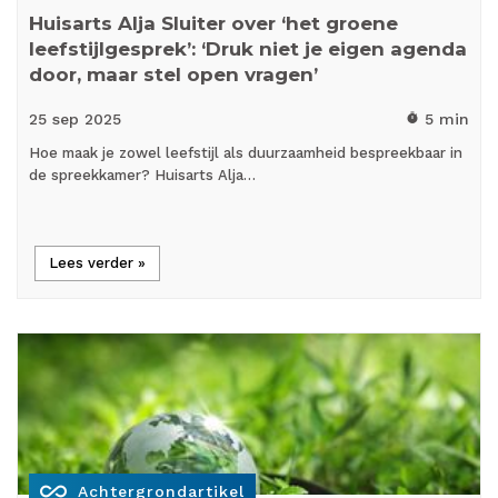
Huisarts Alja Sluiter over ‘het groene
leefstijlgesprek’: ‘Druk niet je eigen agenda
door, maar stel open vragen’
25 sep
2025
5 min
timer
Hoe maak je zowel leefstijl als duurzaamheid bespreekbaar in
de spreekkamer? Huisarts Alja…
Lees verder »
all_inclusive
Achtergrondartikel