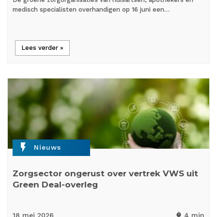
medisch specialisten overhandigen op 16 juni een…
Lees verder »
flash_on
Nieuws
Zorgsector ongerust over vertrek VWS uit
Green Deal-overleg
18 mei
2026
4 min
timer