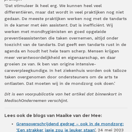
‘Dat stimuleer ik heel erg. We kunnen heel veel
differentiëren, maar dat wordt in veel praktijken nog niet
gedaan. De meeste praktijken werken nog met de tandarts
in de kamer met één assistent. Dat is inefficiënt. Wij
werken met mondhygiënisten en goed opgeleide
preventieassistenten die taken overnemen, altijd onder
toezicht van de tandarts. Dat geeft een tandarts rust in de
agenda en houdt het hele team scherp. Mensen krijgen
meer verantwoordelijkheid en eigenaarschap, en daar
groeien ze van. Ik ben van origine intensive-
careverpleegkundige. In het ziekenhuis worden ook talloze
taken overgenomen door ondersteuners om de arts te
ontlasten. Dat moeten wij in de mondzorg ook doen.’
Dit is een voorpublicatie van het artikel dat binnenkort in
MedischOndernemen verschijnt.
Lees ook de blogs van Maaike van der Mee:
Grensoverschrijdend gedrag – ook in de mondzorg:
‘Een strakker jasje zou je leuker staan’
, 24 mei 2023