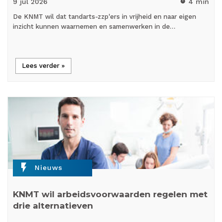
9 jul
2026
4 min
timer
De KNMT wil dat tandarts-zzp'ers in vrijheid en naar eigen
inzicht kunnen waarnemen en samenwerken in de…
Lees verder »
flash_on
Nieuws
KNMT wil arbeidsvoorwaarden regelen met
drie alternatieven