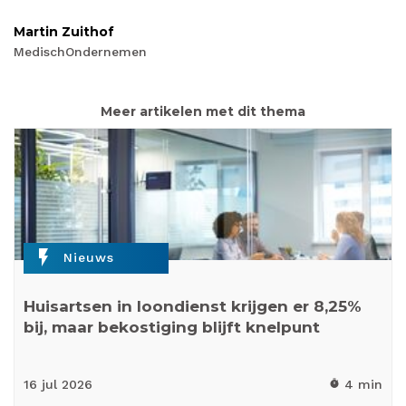
Martin Zuithof
MedischOndernemen
Meer artikelen met dit thema
flash_on
Nieuws
Huisartsen in loondienst krijgen er 8,25%
bij, maar bekostiging blijft knelpunt
16 jul
2026
4 min
timer