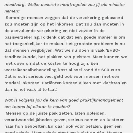
mondzorg. Welke concrete maatregelen zou jij als minister
nemen?
‘Sommige mensen zeggen dat de verzekering gebaseerd
zou moeten zijn op het inkomen. Dat zou dan moeten in
de aanvullende verzekering en niet zozeer in de
basisverzekering. Ik denk dat dat een goede manier is om
het toegankelijker te maken. Het grootste probleem is nu
dat mensen wegblijven. Wat we nu doen is vaak 'EHBO-
tandheelkunde', het plakken van pleisters. Meer kunnen we
niet doen omdat de kosten te hoog zijn. Een
wortelkanaalbehandeling kost al snel rond de 600 euro.
Dat is echt serieus veel geld ook voor mensen met een
modaal inkomen. Patiënten komen alleen met klachten en
dan is het vaak al te laat.’
Wat is volgens jou de kern van goed praktijkmanagement
om teams bij elkaar te houden?
‘Mensen op de juiste plek zetten, laten opleiden,
verantwoordelijkheden geven, serieus nemen en luisteren
naar hun behoeften. En daar ook voor betalen, geef een
goed salaris. Maar salaris staat vaak niet op één. Mensen