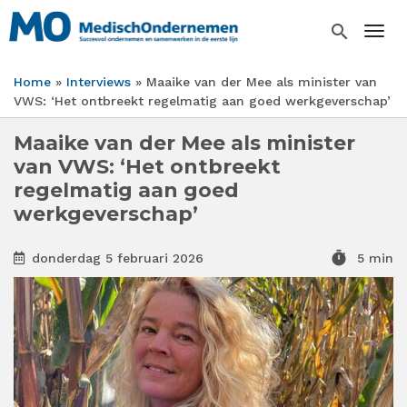
Overslaan
en
search
Togg
naar
de
Home
Interviews
Maaike van der Mee als minister van
inhoud
Kruimelpad
VWS: ‘Het ontbreekt regelmatig aan goed werkgeverschap’
gaan
Maaike van der Mee als minister
van VWS: ‘Het ontbreekt
regelmatig aan goed
werkgeverschap’
timer
donderdag 5 februari 2026
5 min