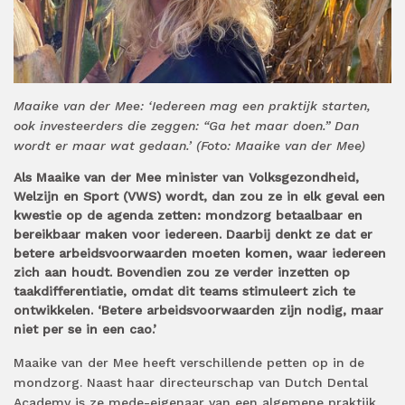
Maaike van der Mee: ‘Iedereen mag een praktijk starten,
ook investeerders die zeggen: “Ga het maar doen.” Dan
wordt er maar wat gedaan.’ (Foto: Maaike van der Mee)
Als Maaike van der Mee minister van Volksgezondheid,
Welzijn en Sport (VWS) wordt, dan zou ze in elk geval een
kwestie op de agenda zetten: mondzorg betaalbaar en
bereikbaar maken voor iedereen. Daarbij denkt ze dat er
betere arbeidsvoorwaarden moeten komen, waar iedereen
zich aan houdt. Bovendien zou ze verder inzetten op
taakdifferentiatie, omdat dit teams stimuleert zich te
ontwikkelen. ‘Betere arbeidsvoorwaarden zijn nodig, maar
niet per se in een cao.’
Maaike van der Mee heeft verschillende petten op in de
mondzorg. Naast haar directeurschap van Dutch Dental
Academy is ze mede-eigenaar van een algemene praktijk