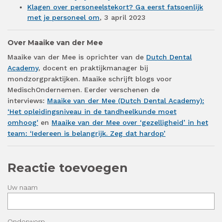
Klagen over personeelstekort? Ga eerst fatsoenlijk
met je personeel om
, 3 april 2023
Over Maaike van der Mee
Maaike van der Mee is oprichter van de
Dutch Dental
Academy
, docent en praktijkmanager bij
mondzorgpraktijken. Maaike schrijft blogs voor
MedischOndernemen. Eerder verschenen de
interviews:
Maaike van der Mee (Dutch Dental Academy):
‘Het opleidingsniveau in de tandheelkunde moet
omhoog'
en
Maaike van der Mee over ‘gezelligheid’ in het
team: ‘Iedereen is belangrijk. Zeg dat hardop’
Reactie toevoegen
Uw naam
Onderwerp