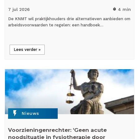
7 jul
2026
4 min
timer
De KNMT wil praktijkhouders drie alternatieven aanbieden om
arbeidsvoorwaarden te regelen: een handboek…
Lees verder »
flash_on
Nieuws
Voorzieningenrechter: 'Geen acute
noodsituatie in fysiotherapie door