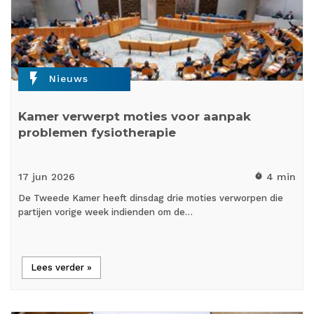
flash_on
Nieuws
Kamer verwerpt moties voor aanpak
problemen fysiotherapie
17 jun
2026
4 min
timer
De Tweede Kamer heeft dinsdag drie moties verworpen die
partijen vorige week indienden om de…
Lees verder »