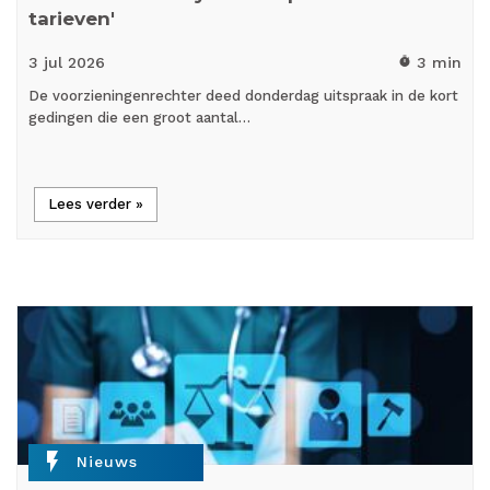
tarieven'
3 jul
2026
3 min
timer
De voorzieningenrechter deed donderdag uitspraak in de kort
gedingen die een groot aantal…
Lees verder »
flash_on
Nieuws