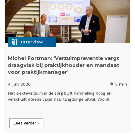
mic_external_on
Interview
Michel Fortman: ‘Verzuimpreventie vergt
draagvlak bij praktijkhouder en mandaat
voor praktijkmanager’
4 jun
2026
5 min
timer
Het ziekteverzuim in de zorg blijft hardnekkig hoog en
verschuift steeds vaker naar langdurige uitval. Vooral…
Lees verder »