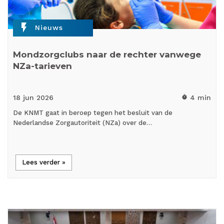
flash_on
Nieuws
Mondzorgclubs naar de rechter vanwege
NZa-tarieven
18 jun
2026
4 min
timer
De KNMT gaat in beroep tegen het besluit van de
Nederlandse Zorgautoriteit (NZa) over de…
Lees verder »