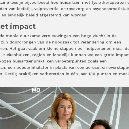
ine lees je bijvoorbeeld hoe huisartsen met fysiotherapeuten 
n van leefstijl, valpreventie, artrosezorg en psychosomatiek. 
l en landelijk beleid afgestemd kan worden.
et impact
 de mooie duurzame vernieuwingen een hoge vlucht in de
 zijn doordrongen van de noodzaak tot verandering om een
ren. Het gaat vaak om kleine stappen per hulpverlener, maar d
n, ziekenhuizen, regio’s en landelijk kunnen we een grote impac
kozen huisartsenpraktijken verbeterpunten zoals een
n, een poederinhalator in plaats van een aerosol en overstapp
r. Dertig praktijken verbeterden in één jaar 130 punten en maa