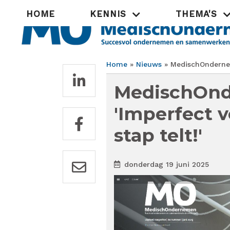
Overslaan
Hoofdnavigatie
HOME
KENNIS
THEMA'S
en
naar
de
inhoud
gaan
Home
Nieuws
MedischOnderneme
Kruimelpad
MedischOnd
'Imperfect 
stap telt!'
donderdag 19 juni 2025