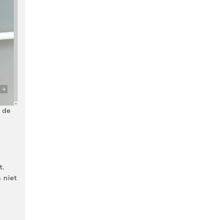
p de
t.
 niet