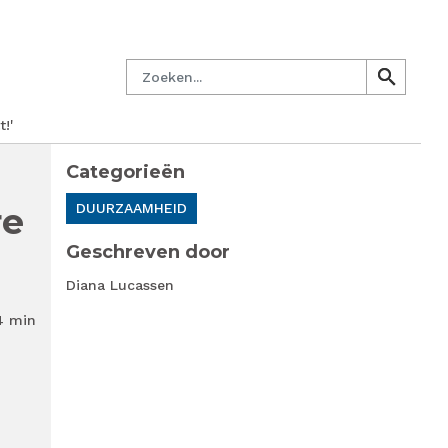
managersnetwerk
Nieuwsbrief
Lid worden
Contact
Zoeken
search
search
!'
Categorieën
re
DUURZAAMHEID
Geschreven door
Diana Lucassen
4 min