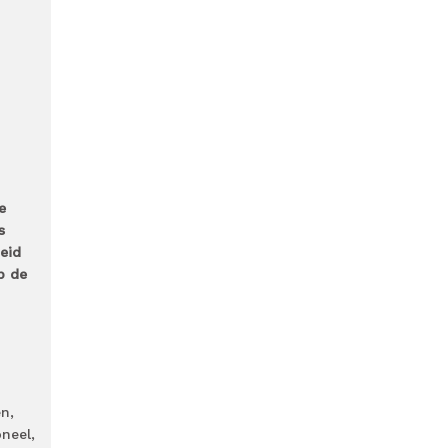
e
s
eid
p de
n,
neel,