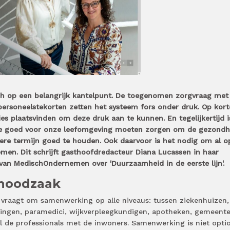
ch op een belangrijk kantelpunt. De toegenomen zorgvraag met
rsoneelstekorten zetten het systeem fors onder druk. Op kort
ies plaatsvinden om deze druk aan te kunnen. En tegelijkertijd i
we goed voor onze leefomgeving moeten zorgen om de gezondh
re termijn goed te houden. Ook daarvoor is het nodig om al o
men. Dit schrijft gasthoofdredacteur Diana Lucassen in haar
van MedischOndernemen over 'Duurzaamheid in de eerste lijn'.
noodzaak
vraagt om samenwerking op alle niveaus: tussen ziekenhuizen,
llingen, paramedici, wijkverpleegkundigen, apotheken, gemeente
al de professionals met de inwoners. Samenwerking is niet optio