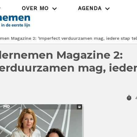
OVER MO
AGENDA
Praktijk
n Magazine 2: 'Imperfect verduurzamen mag, iedere stap telt
ernemen Magazine 2:
verduurzamen mag, iede
timer