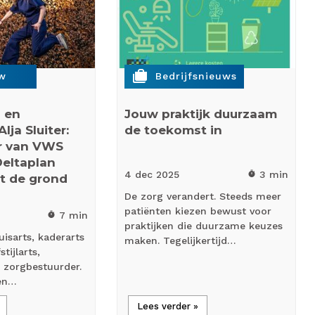
cases
ew
Bedrijfsnieuws
s en
Jouw praktijk duurzaam
lja Sluiter:
de toekomst in
er van VWS
Deltaplan
4 dec
2025
3 min
timer
it de grond
De zorg verandert. Steeds meer
patiënten kiezen bewust voor
7 min
timer
praktijken die duurzame keuzes
huisarts, kaderarts
maken. Tegelijkertijd…
tijlarts,
 zorgbestuurder.
een…
Lees verder »