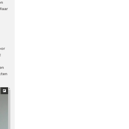
en
Maar
oor
t
en
kten