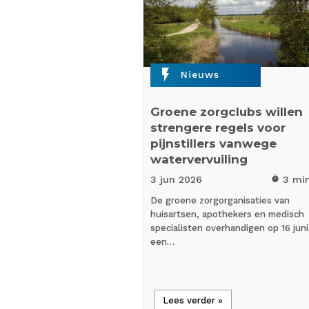
flash_on
Nieuws
Groene zorgclubs willen
strengere regels voor
pijnstillers vanwege
watervervuiling
3 jun
2026
3 mi
timer
De groene zorgorganisaties van
huisartsen, apothekers en medisch
specialisten overhandigen op 16 juni
een…
Lees verder »