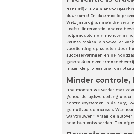
Natuurlijk is de niet voorgesc
duurzame! En daarmee is preven
Welzijnsprogramma’s die verbi
Leefstijlinterventie, andere be
hulpmiddelen om mensen in hun
keuzes maken. Alhoewel er vaa
voorlichting op scholen door he
succeservaringen en de noodzaak
gesprekken over armoedebestrij
is aan de professional om plaatse
Minder controle,
Hoe moeten we verder met zove
gehoorde tijdsverspilling onder 
controlesystemen in de zorg. W
gemotiveerde mensen. Wanneer 
wantrouwen? Vraag de hulpverle
naar hun antwoorden. Een afgesl