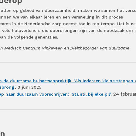
derop
 zetten op gebied van duurzaamheid, maken we samen het versch
en we van elkaar leren en een versnelling in dit proces
eams in de Nederlandse zorg neemt toe in rap tempo. Het is e
vele hulpverleners die doordrongen zijn van de noodzaak om 
van de volgende generaties.
 in Medisch Centrum Vinkeveen en pleitbezorger van duurzame
 de duurzame huisartsenpraktijk: ‘Als iedereen kleine stappen 
sprong’
, 3 juni 2025
24 februar
p naar duurzaam voorschrijven: ‘Sta stil bij elke pil’
,
en