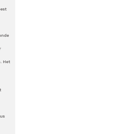
eest
onde
r
. Het
t
eus