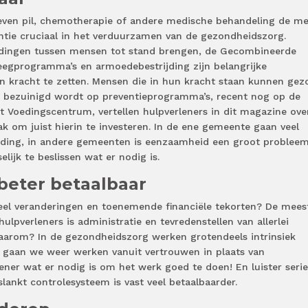
hreven pil, chemotherapie of andere medische behandeling de m
tie cruciaal in het verduurzamen van de gezondheidszorg.
ndingen tussen mensen tot stand brengen, de Gecombineerde
weegprogramma’s en armoedebestrijding zijn belangrijke
 kracht te zetten. Mensen die in hun kracht staan kunnen gez
k bezuinigd wordt op preventieprogramma’s, recent nog op de
t Voedingscentrum, vertellen hulpverleners in dit magazine ove
 om juist hierin te investeren. In de ene gemeente gaan veel
ding, in andere gemeenten is eenzaamheid een groot probleem
lijk te beslissen wat er nodig is.
 beter betaalbaar
el veranderingen en toenemende financiële tekorten? De mees
hulpverleners is administratie en tevredenstellen van allerlei
aarom? In de gezondheidszorg werken grotendeels intrinsiek
gaan we weer werken vanuit vertrouwen in plaats van
ner wat er nodig is om het werk goed te doen! En luister seri
ankt controlesysteem is vast veel betaalbaarder.