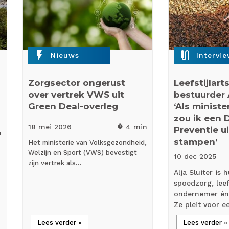
flash_on
mic_external_on
Nieuws
Intervi
Zorgsector ongerust
Leefstijlart
over vertrek VWS uit
bestuurder A
Green Deal-overleg
‘Als minist
zou ik een 
18 mei
2026
4 min
timer
Preventie u
n
stampen’
Het ministerie van Volksgezondheid,
Welzijn en Sport (VWS) bevestigt
10 dec
2025
zijn vertrek als…
Alja Sluiter is 
spoedzorg, leefs
ondernemer én
Ze pleit voor 
Lees verder »
Lees verder »