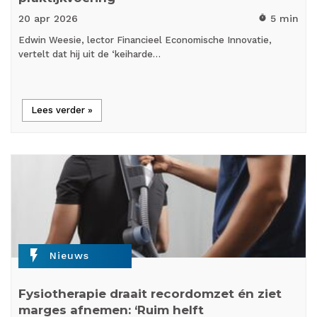
20 apr
2026
5 min
timer
Edwin Weesie, lector Financieel Economische Innovatie,
vertelt dat hij uit de ‘keiharde…
Lees verder »
flash_on
Nieuws
Fysiotherapie draait recordomzet én ziet
marges afnemen: ‘Ruim helft