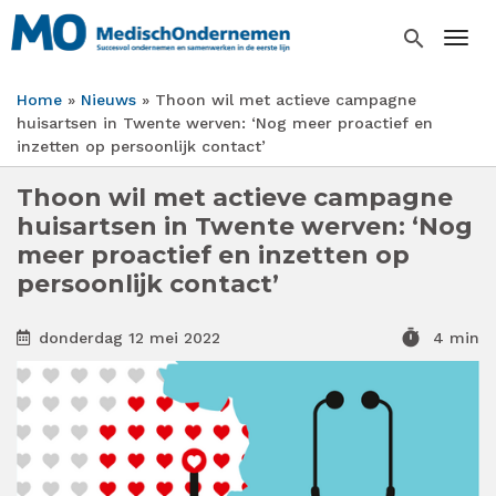
Overslaan
en
search
Togg
naar
de
Home
Nieuws
Thoon wil met actieve campagne
inhoud
Kruimelpad
huisartsen in Twente werven: ‘Nog meer proactief en
gaan
inzetten op persoonlijk contact’
Thoon wil met actieve campagne
huisartsen in Twente werven: ‘Nog
meer proactief en inzetten op
persoonlijk contact’
timer
donderdag 12 mei 2022
4 min