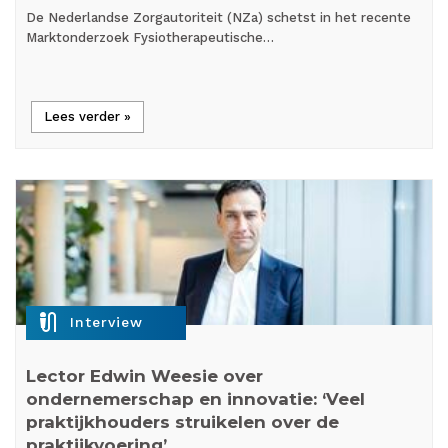
De Nederlandse Zorgautoriteit (NZa) schetst in het recente
Marktonderzoek Fysiotherapeutische…
Lees verder »
mic_external_on
Interview
Lector Edwin Weesie over
ondernemerschap en innovatie: ‘Veel
praktijkhouders struikelen over de
praktijkvoering’