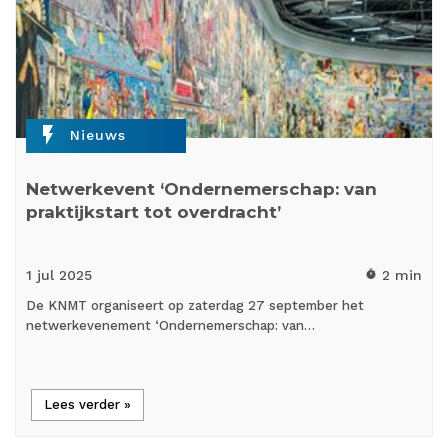
flash_on
Nieuws
Netwerkevent ‘Ondernemerschap: van
praktijkstart tot overdracht’
1 jul
2025
2 min
timer
De KNMT organiseert op zaterdag 27 september het
netwerkevenement ‘Ondernemerschap: van…
Lees verder »