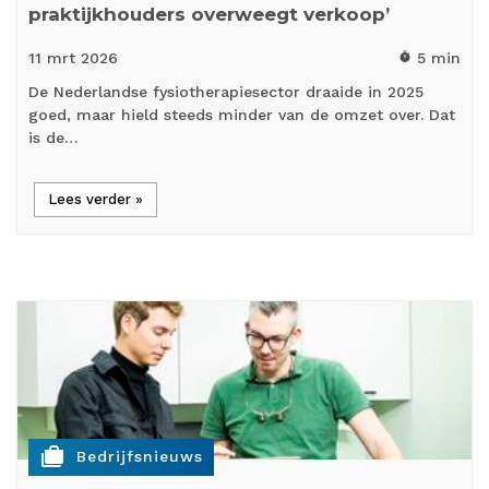
praktijkhouders overweegt verkoop’
11 mrt
2026
5 min
timer
De Nederlandse fysiotherapiesector draaide in 2025
goed, maar hield steeds minder van de omzet over. Dat
is de…
Lees verder »
cases
Bedrijfsnieuws