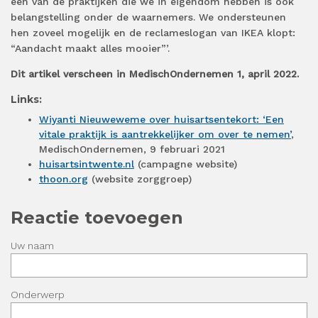
één van de praktijken die we in eigendom hebben is ook
belangstelling onder de waarnemers. We ondersteunen
hen zoveel mogelijk en de reclameslogan van IKEA klopt:
“Aandacht maakt alles mooier”’.
Dit artikel verscheen in MedischOndernemen 1, april 2022.
Links:
Wiyanti Nieuweweme over huisartsentekort: ‘Een
vitale praktijk is aantrekkelijker om over te nemen’
,
MedischOndernemen, 9 februari 2021
huisartsintwente.nl
(campagne website)
thoon.org
(website zorggroep)
Reactie toevoegen
Uw naam
Onderwerp