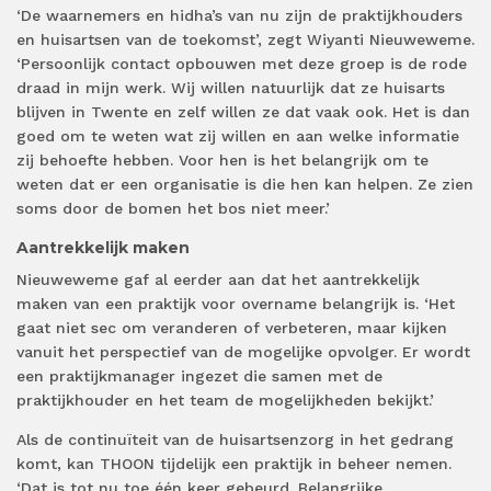
‘De waarnemers en hidha’s van nu zijn de praktijkhouders
en huisartsen van de toekomst’, zegt Wiyanti Nieuweweme.
‘Persoonlijk contact opbouwen met deze groep is de rode
draad in mijn werk. Wij willen natuurlijk dat ze huisarts
blijven in Twente en zelf willen ze dat vaak ook. Het is dan
goed om te weten wat zij willen en aan welke informatie
zij behoefte hebben. Voor hen is het belangrijk om te
weten dat er een organisatie is die hen kan helpen. Ze zien
soms door de bomen het bos niet meer.’
Aantrekkelijk maken
Nieuweweme gaf al eerder aan dat het aantrekkelijk
maken van een praktijk voor overname belangrijk is. ‘Het
gaat niet sec om veranderen of verbeteren, maar kijken
vanuit het perspectief van de mogelijke opvolger. Er wordt
een praktijkmanager ingezet die samen met de
praktijkhouder en het team de mogelijkheden bekijkt.’
Als de continuïteit van de huisartsenzorg in het gedrang
komt, kan THOON tijdelijk een praktijk in beheer nemen.
‘Dat is tot nu toe één keer gebeurd. Belangrijke