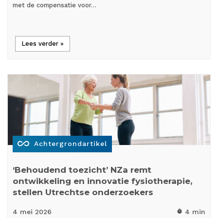
met de compensatie voor…
Lees verder »
all_inclusive
Achtergrondartikel
‘Behoudend toezicht’ NZa remt
ontwikkeling en innovatie fysiotherapie,
stellen Utrechtse onderzoekers
4 mei
2026
4 min
timer