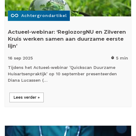
all_inclusive
Achtergrondartikel
Actueel-webinar: ‘RegiozorgNU en Zilveren
Kruis werken samen aan duurzame eerste
lijn’
16 sep
2025
5 min
timer
Tijdens het Actueel-webinar 'Quickscan Duurzame
Huisartsenpraktijk' op 10 september presenteerden
Diana Lucassen (…
Lees verder »