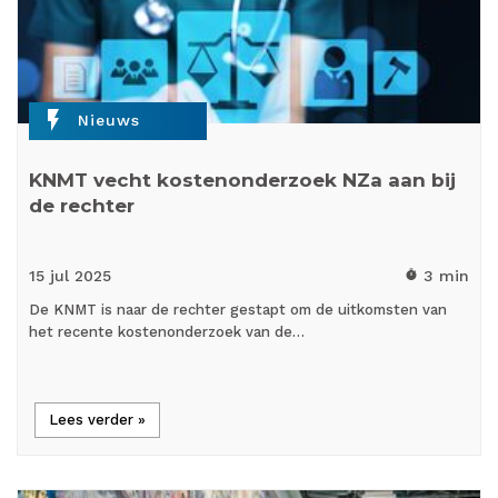
flash_on
Nieuws
KNMT vecht kostenonderzoek NZa aan bij
de rechter
15 jul
2025
3 min
timer
De KNMT is naar de rechter gestapt om de uitkomsten van
het recente kostenonderzoek van de…
Lees verder »