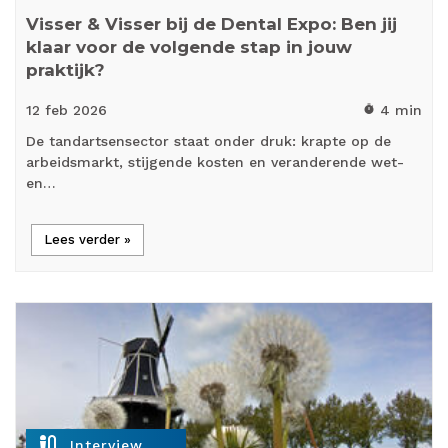
Visser & Visser bij de Dental Expo: Ben jij
klaar voor de volgende stap in jouw
praktijk?
12 feb
2026
4 min
timer
De tandartsensector staat onder druk: krapte op de
arbeidsmarkt, stijgende kosten en veranderende wet-
en…
Lees verder »
mic_external_on
Interview