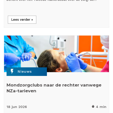
Lees verder »
flash_on
Nieuws
Mondzorgclubs naar de rechter vanwege
NZa-tarieven
18 jun
2026
4 min
timer