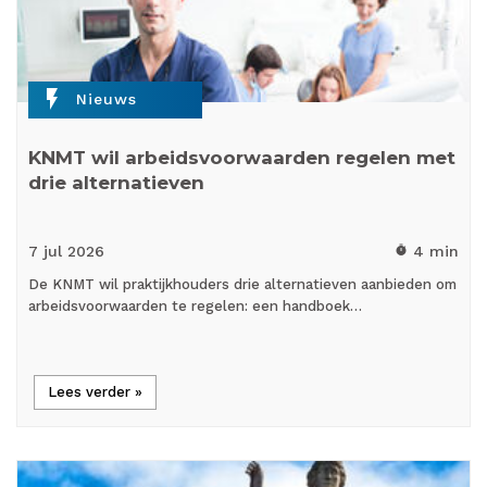
flash_on
Nieuws
KNMT wil arbeidsvoorwaarden regelen met
drie alternatieven
7 jul
2026
4 min
timer
De KNMT wil praktijkhouders drie alternatieven aanbieden om
arbeidsvoorwaarden te regelen: een handboek…
Lees verder »