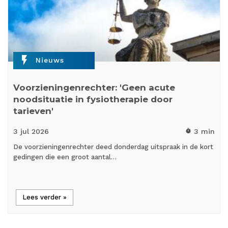
flash_on
Nieuws
Voorzieningenrechter: 'Geen acute
noodsituatie in fysiotherapie door
tarieven'
3 jul
2026
3 min
timer
De voorzieningenrechter deed donderdag uitspraak in de kort
gedingen die een groot aantal…
Lees verder »