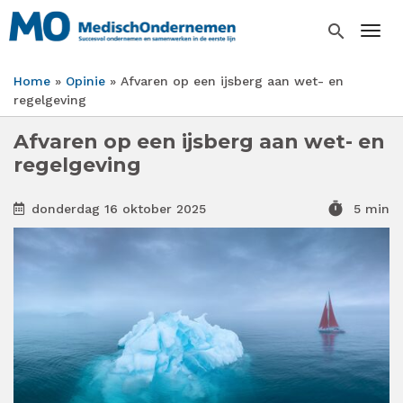
Overslaan
en
search
Togg
naar
de
Home
Opinie
Afvaren op een ijsberg aan wet- en
inhoud
Kruimelpad
regelgeving
gaan
Afvaren op een ijsberg aan wet- en
regelgeving
timer
donderdag 16 oktober 2025
5 min