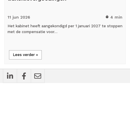
11 jun
2026
4 min
timer
Het kabinet heeft aangekondigd per 1 januari 2027 te stoppen
met de compensatie voor…
Lees verder »
cases
Bedrijfsnieuws