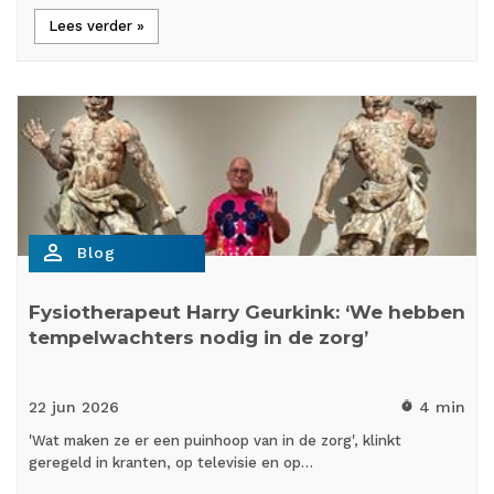
Lees verder »
person_outline
Blog
Fysiotherapeut Harry Geurkink: ‘We hebben
tempelwachters nodig in de zorg’
22 jun
2026
4 min
timer
'Wat maken ze er een puinhoop van in de zorg', klinkt
geregeld in kranten, op televisie en op…