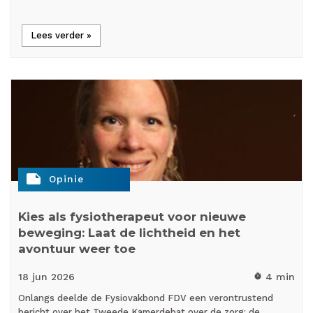
Lees verder »
note
Opinie
Kies als fysiotherapeut voor nieuwe
beweging: Laat de lichtheid en het
avontuur weer toe
18 jun
2026
4 min
timer
Onlangs deelde de Fysiovakbond FDV een verontrustend
bericht over het Tweede Kamerdebat over de zorg: de…