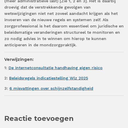
(meer administratieve last) [Zie 1, 2 en 3]. Het is daarbij
droevig dat de verstrekkende gevolgen van
wetswijzigingen niet net zoveel aandacht krijgen als het
invoeren van de nieuwe regels en systemen zelf. Als
zorgprofessional is het daarom essentieel om juridische en
beleidsmatige veranderingen structureel te monitoren en
zo nodig advies in te winnen om hierop te kunnen
anticiperen in de mondzorgpraktijk.
Verwijzingen:
1:
De internetconsultatie handhaving eigen risico
2:
Beleidsregels indicatiestelling Wlz 2025
3:
6 misvattingen over schijnzelfstandigheid
Reactie toevoegen