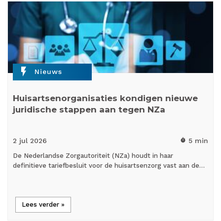
flash_on
Nieuws
Huisartsenorganisaties kondigen nieuwe
juridische stappen aan tegen NZa
2 jul
2026
5 min
timer
De Nederlandse Zorgautoriteit (NZa) houdt in haar
definitieve tariefbesluit voor de huisartsenzorg vast aan de…
Lees verder »