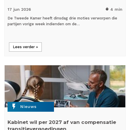
17 jun
2026
4 min
timer
De Tweede Kamer heeft dinsdag drie moties verworpen die
partijen vorige week indienden om de…
Lees verder »
flash_on
Nieuws
Kabinet wil per 2027 af van compensatie
transitievergoedingen