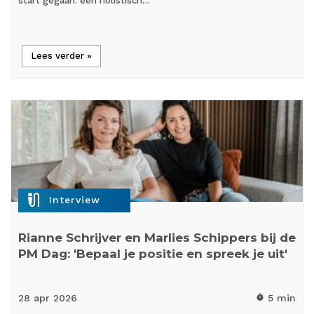
start gegaan: een holistisch…
Lees verder »
mic_external_on
Interview
Rianne Schrijver en Marlies Schippers bij de
PM Dag: 'Bepaal je positie en spreek je uit'
28 apr
2026
5 min
timer