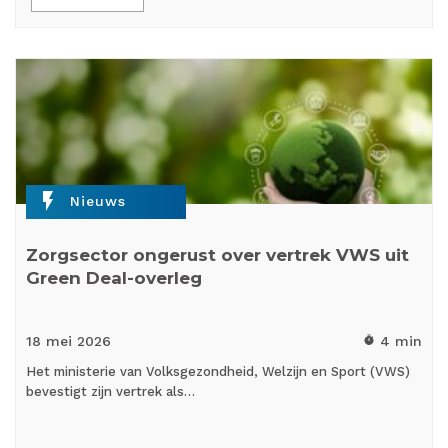
flash_on
Nieuws
Zorgsector ongerust over vertrek VWS uit
Green Deal-overleg
18 mei
2026
4 min
timer
Het ministerie van Volksgezondheid, Welzijn en Sport (VWS)
bevestigt zijn vertrek als…