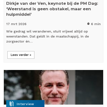
Dirkje van der Ven, keynote bij de PM Dag:
‘Weerstand is geen obstakel, maar een
hulpmiddel’
17 mrt
2026
6 min
timer
Wie gedrag wil veranderen, stuit vrijwel altijd op
weerstanden. Dat geldt in de maatschappij, in de
zorgsector én…
Lees verder »
mic_external_on
Interview