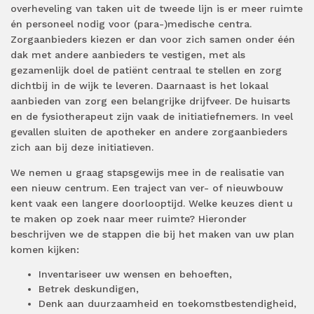
overheveling van taken uit de tweede lijn is er meer ruimte
én personeel nodig voor (para-)medische centra.
Zorgaanbieders kiezen er dan voor zich samen onder één
dak met andere aanbieders te vestigen, met als
gezamenlijk doel de patiënt centraal te stellen en zorg
dichtbij in de wijk te leveren. Daarnaast is het lokaal
aanbieden van zorg een belangrijke drijfveer. De huisarts
en de fysiotherapeut zijn vaak de initiatiefnemers. In veel
gevallen sluiten de apotheker en andere zorgaanbieders
zich aan bij deze initiatieven.
We nemen u graag stapsgewijs mee in de realisatie van
een nieuw centrum. Een traject van ver- of nieuwbouw
kent vaak een langere doorlooptijd. Welke keuzes dient u
te maken op zoek naar meer ruimte? Hieronder
beschrijven we de stappen die bij het maken van uw plan
komen kijken:
Inventariseer uw wensen en behoeften,
Betrek deskundigen,
Denk aan duurzaamheid en toekomstbestendigheid,