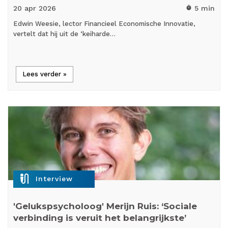
20 apr
2026
5 min
timer
Edwin Weesie, lector Financieel Economische Innovatie,
vertelt dat hij uit de ‘keiharde…
Lees verder »
mic_external_on
Interview
'Gelukspsycholoog' Merijn Ruis: ‘Sociale
verbinding is veruit het belangrijkste’