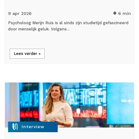
9 apr
2026
6 min
timer
Psycholoog Merijn Ruis is al sinds zijn studietijd gefascineerd
door menselijk geluk. Volgens…
Lees verder »
mic_external_on
Interview