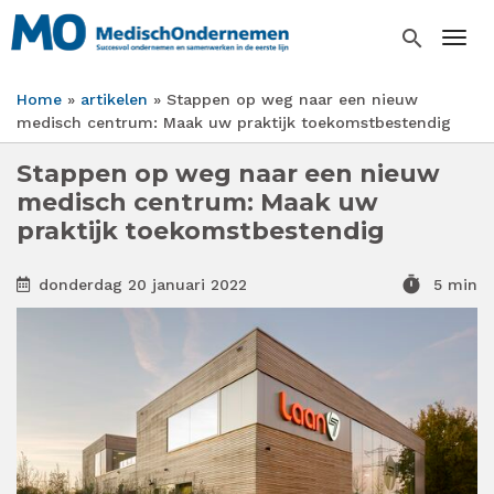
Overslaan
en
search
Togg
naar
de
Home
artikelen
Stappen op weg naar een nieuw
inhoud
Kruimelpad
medisch centrum: Maak uw praktijk toekomstbestendig
gaan
Stappen op weg naar een nieuw
medisch centrum: Maak uw
praktijk toekomstbestendig
timer
donderdag 20 januari 2022
5 min