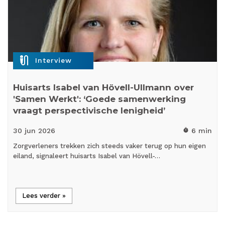
mic_external_on
Interview
Huisarts Isabel van Hövell-Ullmann over
'Samen Werkt': ‘Goede samenwerking
vraagt perspectivische lenigheid’
30 jun
2026
6 min
timer
Zorgverleners trekken zich steeds vaker terug op hun eigen
eiland, signaleert huisarts Isabel van Hövell-…
Lees verder »