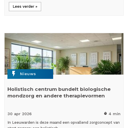
Lees verder »
flash_on
Nieuws
Holistisch centrum bundelt biologische
mondzorg en andere therapievormen
30 apr
2026
4 min
timer
In Leeuwarden is deze maand een opvallend zorgconcept van