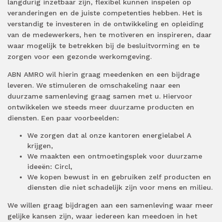
langdurig inzetbaar zijn, flexibel kunnen inspelen op
veranderingen en de juiste competenties hebben. Het is
verstandig te investeren in de ontwikkeling en opleiding
van de medewerkers, hen te motiveren en inspireren, daar
waar mogelijk te betrekken bij de besluitvorming en te
zorgen voor een gezonde werkomgeving.
ABN AMRO wil hierin graag meedenken en een bijdrage
leveren. We stimuleren de omschakeling naar een
duurzame samenleving graag samen met u. Hiervoor
ontwikkelen we steeds meer duurzame producten en
diensten. Een paar voorbeelden:
We zorgen dat al onze kantoren energielabel A
krijgen,
We maakten een ontmoetingsplek voor duurzame
ideeën: Circl,
We kopen bewust in en gebruiken zelf producten en
diensten die niet schadelijk zijn voor mens en milieu.
We willen graag bijdragen aan een samenleving waar meer
gelijke kansen zijn, waar iedereen kan meedoen in het