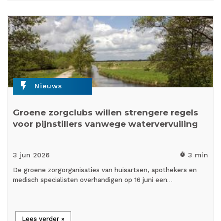
flash_on
Nieuws
Groene zorgclubs willen strengere regels
voor pijnstillers vanwege watervervuiling
3 jun
2026
3 min
timer
De groene zorgorganisaties van huisartsen, apothekers en
medisch specialisten overhandigen op 16 juni een…
Lees verder »