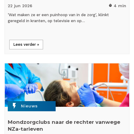
22 jun
2026
4 min
timer
'Wat maken ze er een puinhoop van in de zorg', klinkt
geregeld in kranten, op televisie en op…
Lees verder »
flash_on
Nieuws
Mondzorgclubs naar de rechter vanwege
NZa-tarieven