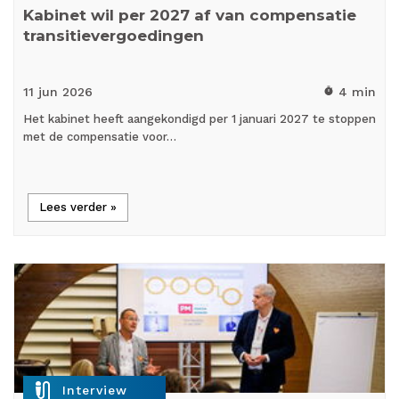
Kabinet wil per 2027 af van compensatie
transitievergoedingen
11 jun
2026
4 min
timer
Het kabinet heeft aangekondigd per 1 januari 2027 te stoppen
met de compensatie voor…
Lees verder »
mic_external_on
Interview