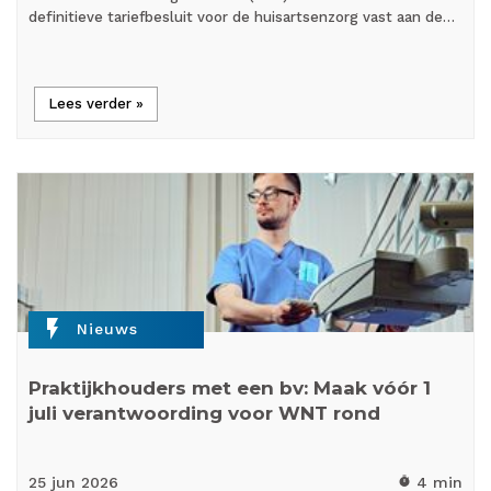
definitieve tariefbesluit voor de huisartsenzorg vast aan de…
Lees verder »
flash_on
Nieuws
Praktijkhouders met een bv: Maak vóór 1
juli verantwoording voor WNT rond
25 jun
2026
4 min
timer