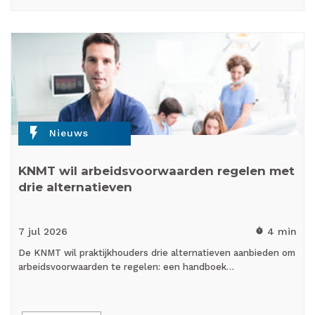
flash_on
Nieuws
KNMT wil arbeidsvoorwaarden regelen met
drie alternatieven
7 jul
2026
4 min
timer
De KNMT wil praktijkhouders drie alternatieven aanbieden om
arbeidsvoorwaarden te regelen: een handboek…