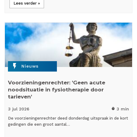
Lees verder »
flash_on
Nieuws
Voorzieningenrechter: 'Geen acute
noodsituatie in fysiotherapie door
tarieven'
3 jul
2026
3 min
timer
De voorzieningenrechter deed donderdag uitspraak in de kort
gedingen die een groot aantal…