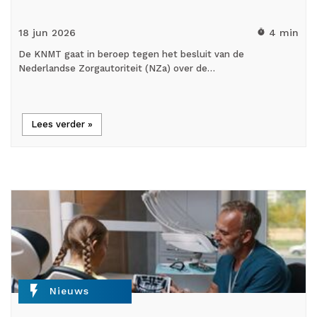
18 jun
2026
4 min
timer
De KNMT gaat in beroep tegen het besluit van de
Nederlandse Zorgautoriteit (NZa) over de…
Lees verder »
flash_on
Nieuws