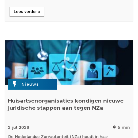
Lees verder »
flash_on
Nieuws
Huisartsenorganisaties kondigen nieuwe
juridische stappen aan tegen NZa
2 jul
2026
5 min
timer
De Nederlandse Zorgautoriteit (NZa) houdt in haar