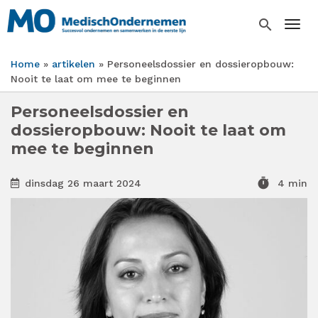
Overslaan
en
search
Togg
naar
de
Home
artikelen
Personeelsdossier en dossieropbouw:
inhoud
Kruimelpad
Nooit te laat om mee te beginnen
gaan
Personeelsdossier en
dossieropbouw: Nooit te laat om
mee te beginnen
timer
dinsdag 26 maart 2024
4 min