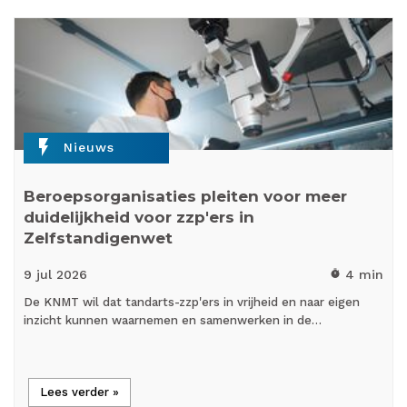
flash_on
Nieuws
Beroepsorganisaties pleiten voor meer
duidelijkheid voor zzp'ers in
Zelfstandigenwet
9 jul
2026
4 min
timer
De KNMT wil dat tandarts-zzp'ers in vrijheid en naar eigen
inzicht kunnen waarnemen en samenwerken in de…
Lees verder »