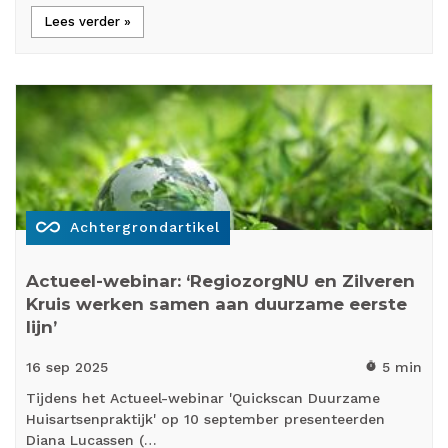
Lees verder »
all_inclusive
Achtergrondartikel
Actueel-webinar: ‘RegiozorgNU en Zilveren
Kruis werken samen aan duurzame eerste
lijn’
16 sep
2025
5 min
timer
Tijdens het Actueel-webinar 'Quickscan Duurzame
Huisartsenpraktijk' op 10 september presenteerden
Diana Lucassen (…