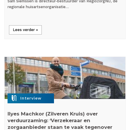
Sam Siemssen is directeur-bestuurder van RegiozorgNU, de
regionale huisartsenorganisatie…
Lees verder »
mic_external_on
Interview
Ilyes Machkor (Zilveren Kruis) over
verduurzaming: ‘Verzekeraar en
zorgaanbieder staan te vaak tegenover