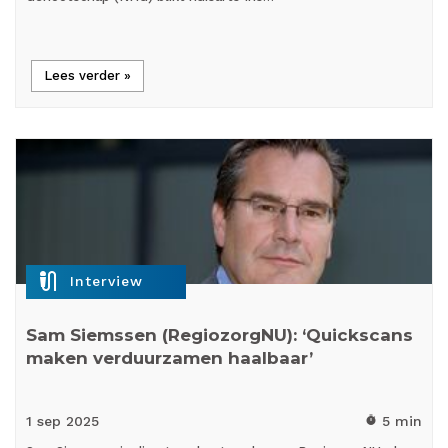
Lees verder »
mic_external_on
Interview
Sam Siemssen (RegiozorgNU): ‘Quickscans
maken verduurzamen haalbaar’
1 sep
2025
5 min
timer