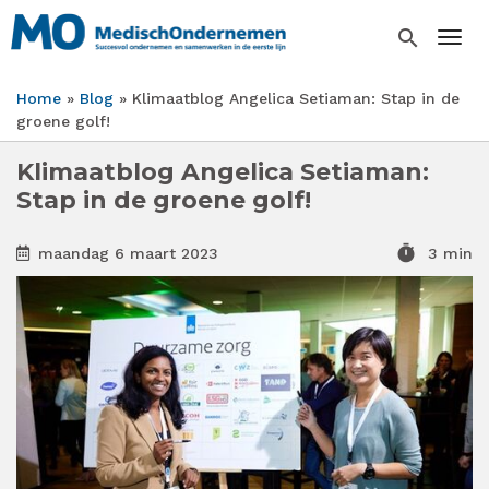
Overslaan
en
search
Togg
naar
de
Home
Blog
Klimaatblog Angelica Setiaman: Stap in de
inhoud
Kruimelpad
groene golf!
gaan
Klimaatblog Angelica Setiaman:
Stap in de groene golf!
timer
maandag 6 maart 2023
3 min