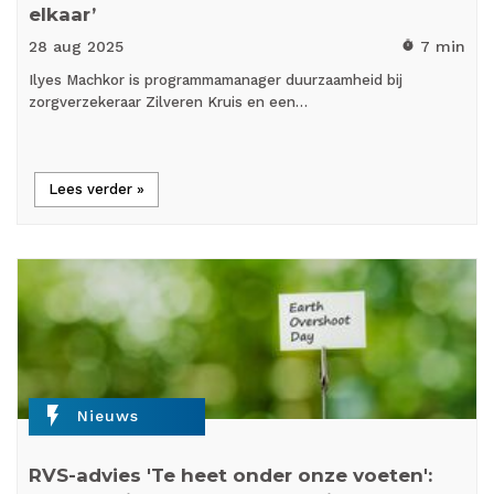
elkaar’
28 aug
2025
7 min
timer
Ilyes Machkor is programmamanager duurzaamheid bij
zorgverzekeraar Zilveren Kruis en een…
Lees verder »
flash_on
Nieuws
RVS-advies 'Te heet onder onze voeten':