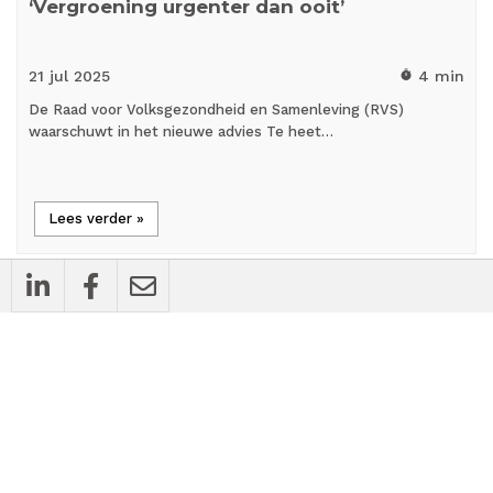
‘Vergroening urgenter dan ooit’
21 jul
2025
4 min
timer
De Raad voor Volksgezondheid en Samenleving (RVS)
waarschuwt in het nieuwe advies Te heet…
Lees verder »
person_outline
Blog