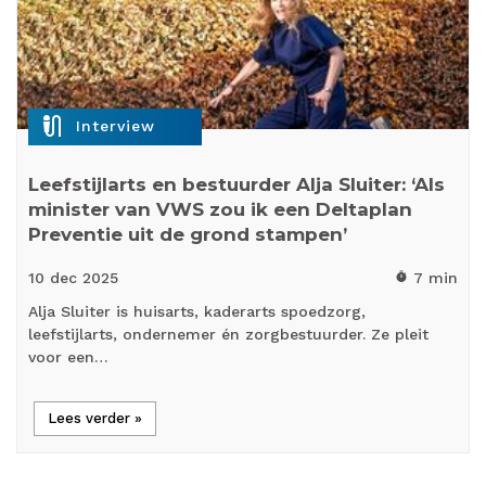
mic_external_on
Interview
Leefstijlarts en bestuurder Alja Sluiter: ‘Als
minister van VWS zou ik een Deltaplan
Preventie uit de grond stampen’
10 dec
2025
7 min
timer
Alja Sluiter is huisarts, kaderarts spoedzorg,
leefstijlarts, ondernemer én zorgbestuurder. Ze pleit
voor een…
Lees verder »