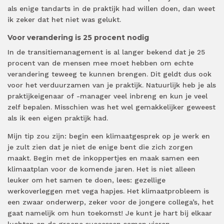
als enige tandarts in de praktijk had willen doen, dan weet
ik zeker dat het niet was gelukt.
Voor verandering is 25 procent nodig
In de transitiemanagement is al langer bekend dat je 25
procent van de mensen mee moet hebben om echte
verandering teweeg te kunnen brengen. Dit geldt dus ook
voor het verduurzamen van je praktijk. Natuurlijk heb je als
praktijkeigenaar of -manager veel inbreng en kun je veel
zelf bepalen. Misschien was het wel gemakkelijker geweest
als ik een eigen praktijk had.
Mijn tip zou zijn: begin een klimaatgesprek op je werk en
je zult zien dat je niet de enige bent die zich zorgen
maakt. Begin met de inkoppertjes en maak samen een
klimaatplan voor de komende jaren. Het is niet alleen
leuker om het samen te doen, lees: gezellige
werkoverleggen met vega hapjes. Het klimaatprobleem is
een zwaar onderwerp, zeker voor de jongere collega’s, het
gaat namelijk om hun toekomst! Je kunt je hart bij elkaar