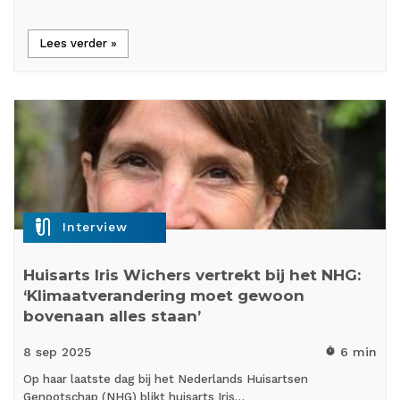
Lees verder »
mic_external_on
Interview
Huisarts Iris Wichers vertrekt bij het NHG:
‘Klimaatverandering moet gewoon
bovenaan alles staan’
8 sep
2025
6 min
timer
Op haar laatste dag bij het Nederlands Huisartsen
Genootschap (NHG) blikt huisarts Iris…