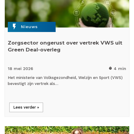
flash_on
Nieuws
Zorgsector ongerust over vertrek VWS uit
Green Deal-overleg
18 mei
2026
4 min
timer
Het ministerie van Volksgezondheid, Welzijn en Sport (VWS)
bevestigt zijn vertrek als…
Lees verder »