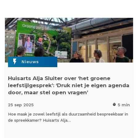
flash_on
Nieuws
Huisarts Alja Sluiter over ‘het groene
leefstijlgesprek’: ‘Druk niet je eigen agenda
door, maar stel open vragen’
25 sep
2025
5 min
timer
Hoe maak je zowel leefstijl als duurzaamheid bespreekbaar in
de spreekkamer? Huisarts Alja…