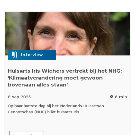
mic_external_on
Interview
Huisarts Iris Wichers vertrekt bij het NHG:
‘Klimaatverandering moet gewoon
bovenaan alles staan’
8 sep
2025
6 min
timer
Op haar laatste dag bij het Nederlands Huisartsen
Genootschap (NHG) blikt huisarts Iris…