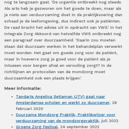
nog te langzaam gaat. ‘De urgentie ontbreekt nog steeds.
Als arts heb je gezworen om het goede te doen, maar als
je niets aan verduurzaming doet in de praktijkvoering dan
schaad je de leefomgeving, dus indirect ook je patiënten.
De raad bracht het advies uit in opdracht van VWS.’ In het
Integrale Zorg Akkoord van hetzelfde VWS ontbreekt nog
een paragraaf over duurzaamheid. ‘Daarin zou moeten
staan dat duurzaam werken in het behandelplan verwerkt
moet worden. Het gaat om goede zorg voor de patiënt,
maar in hoeverre zorg je goed voor de patiënt als je
intussen voor bergen afval en vervuiling zorgt? In de
richtlijnen en protocollen van de mondzorg moet
duurzaamheid ook een plaats krijgen.’
Meer informatie:
Tandarts Angelica Setiaman (JTV) gaat naar
Amsterdamse scholen en werkt zo duurzamer
, 28
februari 2020
Duurzame Mondzorg Praktijk, Praktijkwijzer voor
verduurzaming van de mondzorgpraktijk,
juli 2022
Groene Zorg Festival
, 24 september 2022