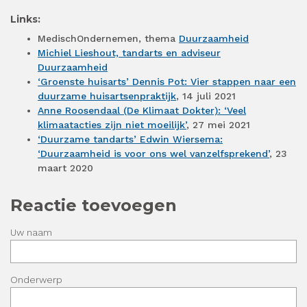
Links:
MedischOndernemen, thema
Duurzaamheid
Michiel Lieshout, tandarts en adviseur
Duurzaamheid
‘Groenste huisarts’ Dennis Pot: Vier stappen naar een
duurzame huisartsenpraktijk
, 14 juli 2021
Anne Roosendaal (De Klimaat Dokter): ‘Veel
klimaatacties zijn niet moeilijk’
, 27 mei 2021
‘Duurzame tandarts’ Edwin Wiersema:
‘Duurzaamheid is voor ons wel vanzelfsprekend’
, 23
maart 2020
Reactie toevoegen
Uw naam
Onderwerp