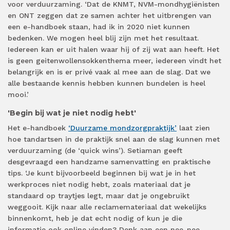
voor verduurzaming. ‘Dat de KNMT, NVM-mondhygiënisten
en
ONT zeggen dat ze samen achter het uitbrengen van
een e-handboek staan, had ik in 2020 niet kunnen
bedenken. We mogen heel blij zijn met het resultaat.
Iedereen kan er uit halen waar hij of zij wat aan heeft. Het
is geen geitenwollensokkenthema meer, iedereen vindt het
belangrijk en is er privé vaak al mee aan de slag. Dat we
alle bestaande kennis hebben kunnen bundelen is heel
mooi.’
'Begin bij wat je niet nodig hebt'
Het e-handboek
‘Duurzame mondzorgpraktijk’
laat zien
hoe tandartsen in de praktijk snel aan de slag kunnen met
verduurzaming (de ‘quick wins’). Setiaman geeft
desgevraagd een handzame samenvatting en praktische
tips. ‘Je kunt bijvoorbeeld beginnen bij wat je in het
werkproces niet nodig hebt, zoals materiaal dat je
standaard op traytjes legt, maar dat je ongebruikt
weggooit. Kijk naar alle reclamemateriaal dat wekelijks
binnenkomt, heb je dat echt nodig of kun je die
informatie ook online vinden? Denk aan een nee-nee