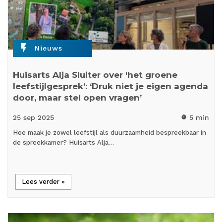
flash_on
Nieuws
Huisarts Alja Sluiter over ‘het groene
leefstijlgesprek’: ‘Druk niet je eigen agenda
door, maar stel open vragen’
25 sep
2025
5 min
timer
Hoe maak je zowel leefstijl als duurzaamheid bespreekbaar in
de spreekkamer? Huisarts Alja…
Lees verder »