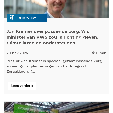
mic_external_on
Interview
Jan Kremer over passende zorg: ‘Als
minister van VWS zou ik richting geven,
ruimte laten en ondersteunen’
20 nov
2025
6 min
timer
Prof. dr. Jan Kremer is speciaal gezant Passende Zorg
en een groot pleitbezorger van het Integraal
Zorgakkoord (…
Lees verder »