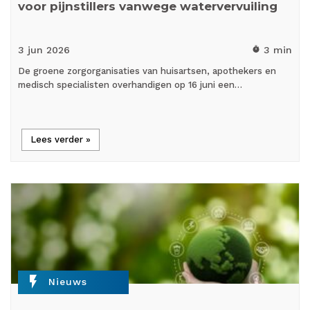
voor pijnstillers vanwege watervervuiling
3 jun
2026
3 min
timer
De groene zorgorganisaties van huisartsen, apothekers en
medisch specialisten overhandigen op 16 juni een…
Lees verder »
flash_on
Nieuws