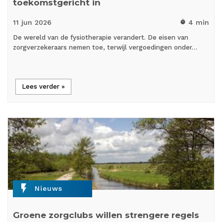
toekomstgericht in
11 jun
2026
4 min
timer
De wereld van de fysiotherapie verandert. De eisen van
zorgverzekeraars nemen toe, terwijl vergoedingen onder…
Lees verder »
flash_on
Nieuws
Groene zorgclubs willen strengere regels