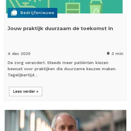
cases
Bedrijfsnieuws
Jouw praktijk duurzaam de toekomst in
4 dec
2025
3 min
timer
De zorg verandert. Steeds meer patiënten kiezen
bewust voor praktijken die duurzame keuzes maken.
Tegelijkertijd…
Lees verder »