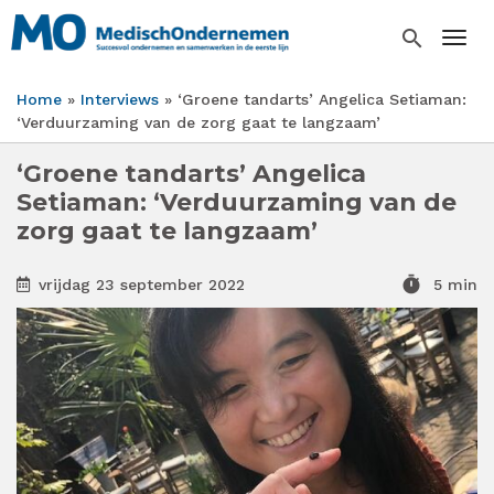
Overslaan
en
search
Togg
naar
de
Home
Interviews
‘Groene tandarts’ Angelica Setiaman:
inhoud
Kruimelpad
‘Verduurzaming van de zorg gaat te langzaam’
gaan
‘Groene tandarts’ Angelica
Setiaman: ‘Verduurzaming van de
zorg gaat te langzaam’
timer
vrijdag 23 september 2022
5 min