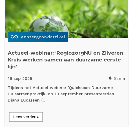
all_inclusive
Achtergrondartikel
Actueel-webinar: ‘RegiozorgNU en Zilveren
Kruis werken samen aan duurzame eerste
lijn’
16 sep
2025
5 min
timer
Tijdens het Actueel-webinar 'Quickscan Duurzame
Huisartsenpraktijk' op 10 september presenteerden
Diana Lucassen (…
Lees verder »