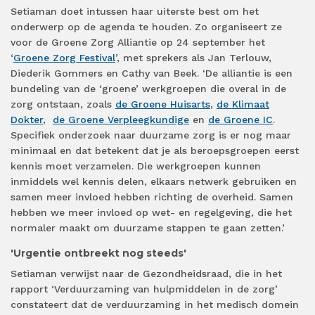
Setiaman doet intussen haar uiterste best om het
onderwerp op de agenda te houden. Zo organiseert ze
voor de Groene Zorg Alliantie op 24 september het
‘
Groene Zorg Festival
’, met sprekers als Jan Terlouw,
Diederik Gommers en Cathy van Beek.
‘De alliantie is een
bundeling van de ‘groene’ werkgroepen die overal in de
zorg ontstaan, zoals
de Groene Huisarts
,
de Klimaat
Dokter
,
de Groene Verpleegkundige
en
de Groene IC
.
Specifiek onderzoek naar duurzame zorg is er nog maar
minimaal en dat betekent dat je als beroepsgroepen eerst
kennis moet verzamelen. Die werkgroepen kunnen
inmiddels wel kennis delen, elkaars netwerk gebruiken en
samen meer invloed hebben richting de overheid. Samen
hebben we meer invloed op wet- en regelgeving, die het
normaler maakt om duurzame stappen te gaan zetten.’
'Urgentie ontbreekt nog steeds'
Setiaman verwijst naar de Gezondheidsraad, die in het
rapport ‘Verduurzaming van hulpmiddelen in de zorg’
constateert dat de verduurzaming in het medisch domein