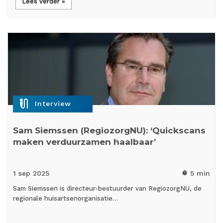
Lees verder »
mic_external_on
Interview
Sam Siemssen (RegiozorgNU): ‘Quickscans
maken verduurzamen haalbaar’
1 sep
2025
5 min
timer
Sam Siemssen is directeur-bestuurder van RegiozorgNU, de
regionale huisartsenorganisatie…