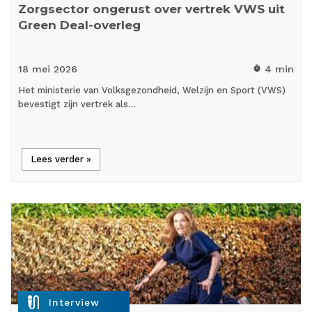
Zorgsector ongerust over vertrek VWS uit
Green Deal-overleg
18 mei
2026
4 min
timer
Het ministerie van Volksgezondheid, Welzijn en Sport (VWS)
bevestigt zijn vertrek als…
Lees verder »
mic_external_on
Interview