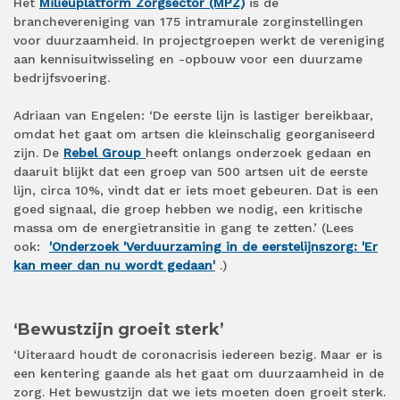
Het
Milieuplatform Zorgsector (MPZ)
is de
branchevereniging van 175 intramurale zorginstellingen
voor duurzaamheid. In projectgroepen werkt de vereniging
aan kennisuitwisseling en -opbouw voor een duurzame
bedrijfsvoering.
Adriaan van Engelen: ‘De eerste lijn is lastiger bereikbaar,
omdat het gaat om artsen die kleinschalig georganiseerd
zijn. De
Rebel Group
heeft onlangs onderzoek gedaan en
daaruit blijkt dat een groep van 500 artsen uit de eerste
lijn, circa 10%, vindt dat er iets moet gebeuren. Dat is een
goed signaal, die groep hebben we nodig, een kritische
massa om de energietransitie in gang te zetten.’ (Lees
ook:
'Onderzoek 'Verduurzaming in de eerstelijnszorg: 'Er
kan meer dan nu wordt gedaan'
.)
‘Bewustzijn groeit sterk’
‘Uiteraard houdt de coronacrisis iedereen bezig. Maar er is
een kentering gaande als het gaat om duurzaamheid in de
zorg. Het bewustzijn dat we iets moeten doen groeit sterk.