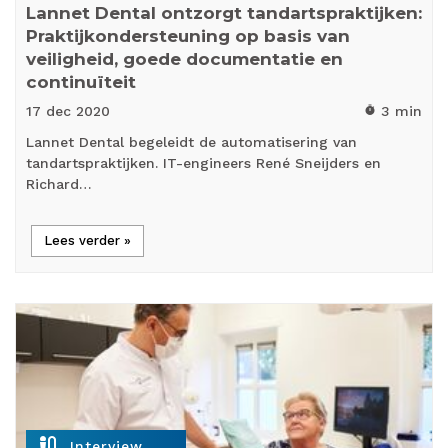
Lannet Dental ontzorgt tandartspraktijken:
Praktijkondersteuning op basis van
veiligheid, goede documentatie en
continuïteit
17 dec
2020
3 min
timer
Lannet Dental begeleidt de automatisering van
tandartspraktijken. IT-engineers René Sneijders en
Richard…
Lees verder »
mic_external_on
Interview