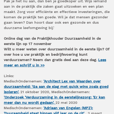
Pak je het nu aan, dan ben je goedkoper uit. Wijs iemand
aan in de praktijk die zaken gaat uitzoeken en een plan
maakt. Zorg voor efficiënte en effectieve investeringen, die
komen de praktijk ten goede. Wil je dat mensen gezonder
gaan leven? Dan hoort daar ook een gezonde en dus
duurzame leefomgeving bij.’
Online dag van de Praktijkhouder Duurzaamheid in de
eerste lijn op 17 november
Wilt u meer weten over duurzaamheid in de eerste lijn? Of
over hoe u uw praktijk en bedrijfsvoering kunt
verduurzamen? Neem dan gratis deel aan deze dag.
Lees
meer en schrijf u in >>
Links:
MedischOndernemen:
'Architect Lex van Waarden over
duurzaamheid: 'Ga aan de slag met quick wins zoals goed
isoleren',
21 oktober 2020, MedischOndernemen:
'Onderzoek 'Verduurzaming in de eerstelijnszorg: 'Er kan
meer dan nu wordt gedaan',
22 mei 2020
MedischOndernemen:
'Adriaan van Engelen (MPZ):
'Duuraamheid staat binnen vijf jaar op de rit'
, 2 maart