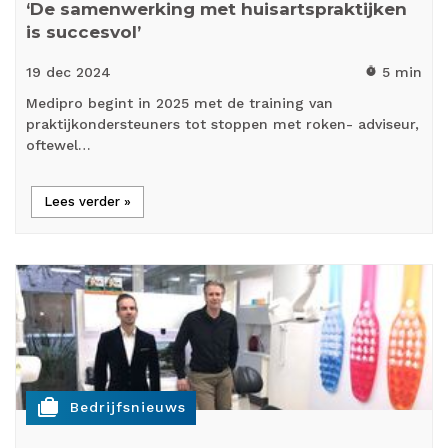
‘De samenwerking met huisartspraktijken
is succesvol’
19 dec
2024
5 min
timer
Medipro begint in 2025 met de training van
praktijkondersteuners tot stoppen met roken- adviseur,
oftewel…
Lees verder »
cases
Bedrijfsnieuws