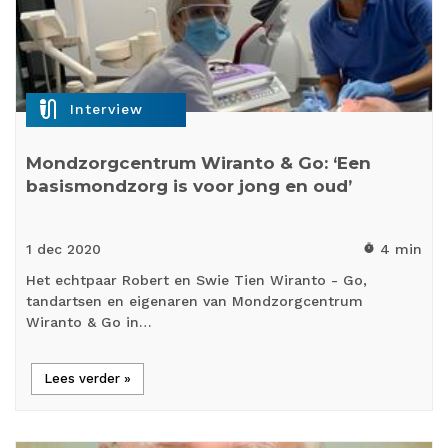
mic_external_on
Interview
Mondzorgcentrum Wiranto & Go: ‘Een
basismondzorg is voor jong en oud’
1 dec
2020
4 min
timer
Het echtpaar Robert en Swie Tien Wiranto - Go,
tandartsen en eigenaren van Mondzorgcentrum
Wiranto & Go in…
Lees verder »