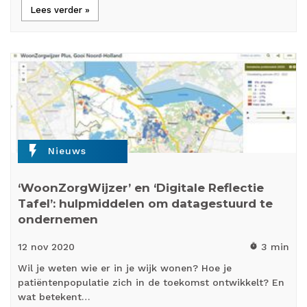
Lees verder »
flash_on
Nieuws
‘WoonZorgWijzer’ en ‘Digitale Reflectie
Tafel’: hulpmiddelen om datagestuurd te
ondernemen
12 nov
2020
3 min
timer
Wil je weten wie er in je wijk wonen? Hoe je
patiëntenpopulatie zich in de toekomst ontwikkelt? En
wat betekent…