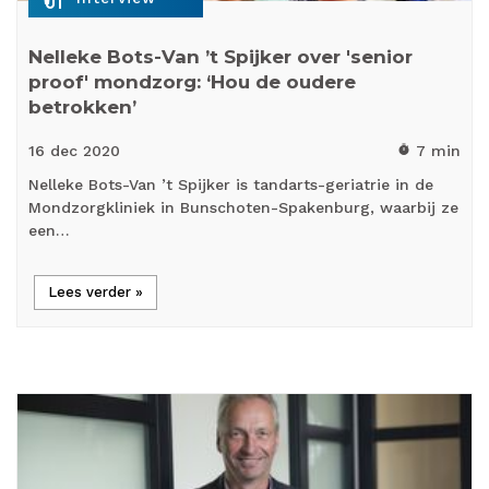
Nelleke Bots-Van ’t Spijker over 'senior
proof' mondzorg: ‘Hou de oudere
betrokken’
16 dec
2020
7 min
timer
Nelleke Bots-Van ’t Spijker is tandarts-geriatrie in de
Mondzorgkliniek in Bunschoten-Spakenburg, waarbij ze
een…
Lees verder »