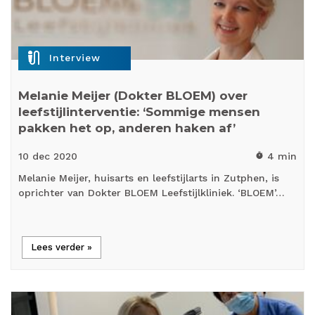
mic_external_on
Interview
Melanie Meijer (Dokter BLOEM) over
leefstijlinterventie: ‘Sommige mensen
pakken het op, anderen haken af’
10 dec
2020
4 min
timer
Melanie Meijer, huisarts en leefstijlarts in Zutphen, is
oprichter van Dokter BLOEM Leefstijlkliniek. ‘BLOEM’…
Lees verder »