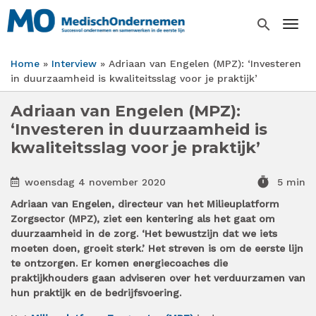
Overslaan
en
search
Togg
naar
de
Home
Interview
Adriaan van Engelen (MPZ): ‘Investeren
inhoud
Kruimelpad
in duurzaamheid is kwaliteitsslag voor je praktijk’
gaan
Adriaan van Engelen (MPZ):
‘Investeren in duurzaamheid is
kwaliteitsslag voor je praktijk’
timer
woensdag 4 november 2020
5 min
Adriaan van Engelen, directeur van het Milieuplatform
Zorgsector (MPZ), ziet een kentering als het gaat om
duurzaamheid in de zorg. ‘Het bewustzijn dat we iets
moeten doen, groeit sterk.’ Het streven is om de eerste lijn
te ontzorgen. Er komen energiecoaches die
praktijkhouders gaan adviseren over het verduurzamen van
hun praktijk en de bedrijfsvoering.