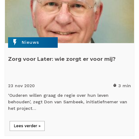
flash_on
Nieuws
Zorg voor Later: wie zorgt er voor mij?
23 nov
2020
3 min
timer
‘Ouderen willen graag de regie over hun leven
behouden', zegt Don van Sambeek, initiatiefnemer van
het project…
Lees verder »