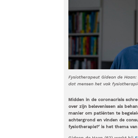
Fysiotherapeut Gideon de Haan: 
dat mensen het vak fysiotherapi
Midden in de coronacrisis schr
over zijn belevenissen als behan
manier om patiënten te begelei
achtergrond en vinden de consul
fysiotherapie?' is het thema va
Gideon de Haan (62) werkt bij
S