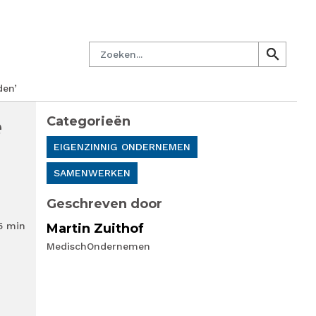
managersnetwerk
Nieuwsbrief
Lid worden
Contact
Zoeken
search
search
den’
e
Categorieën
EIGENZINNIG ONDERNEMEN
SAMENWERKEN
Geschreven door
5 min
Martin Zuithof
MedischOndernemen