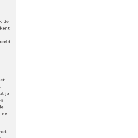
k de
ekent
beeld
het
.
t je
n.
de
n de
met