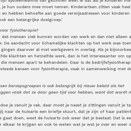
 mijn systeemkennis van gezinnen weet ik dat als je kinderen me
, je hun ouders mee moet nemen. Kinderartsen zitten vaak heel
en hebben behoefte aan goede verwijsadressen voor kinderen
ook een belangrijke doelgroep.’
voor fysiotherapie?
er dat mensen ziek kunnen worden van werk en dan niet alleen 
k. De aandacht voor lichamelijke klachten op het werk was toen
ingen daarover al met werkgevers in overleg. Als je bijvoorbee
lfde klachten en hetzelfde werk, dan is het interessanter om o
 die mensen apart te behandelen. Daar is de bedrijfsfysiotherapi
steeds kansen voor fysiotherapie, vaak in samenwerking met d
n beroepsgroepen is ook belangrijk bij nieuw beleid als het
zeggen vaak dat ze daar geen tijd voor hebben, want dat wordt n
e je vanuit je vak, daar moet je naast je zittingen vanuit je ta
j naar de huisarts een briefje stuurt, dat je zijn of haar patiënt
e gaat doen, weet de huisarts ook weer dat je bestaat. Dat is e
elkaar te krijgen en ook te weten wat je wat je over en weer d