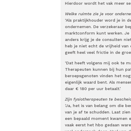
Hierdoor wordt het vak meer se
Welke ruimte zie je voor ondern
‘Als praktijkhouder word je in d
ondernemen. De verzekeraar bepaa
marktconform kunt werken. Je 
anders krijg je de consulten nie
heb je niet echt de vrijheid va
geeft heel veel frictie in de gro
‘Dat heeft volgens mij ook te m
Therapeuten kunnen bij hun pati
beroepsgenoten vinden het nogal
eigenlijk waard bent. Als mense
daar € 180 per uur betaalt.’
Zijn fysiotherapeuten te besche
‘Ja, het is van belang om die b
van je af te schudden. Laat zie
een bepaald moment kwamen er
vaak eerst het hbo gedaan war