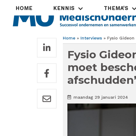
Overslaan
Hoofdnavigatie
HOME
KENNIS
THEMA'S
en
naar
de
inhoud
gaan
Home
Interviews
Fysio Gideon 
Kruimelpad
Fysio Gideon
moet besche
afschudden
maandag 29 januari 2024