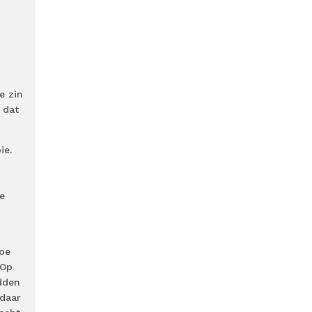
,
e zin
 dat
ie.
e
toe
 Op
dden
daar