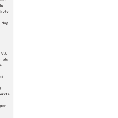
Als
grote
n dag
 VU.
n als
e
et
t
merkte
pen.