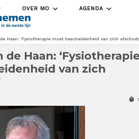
OVER MO
AGENDA
Praktijk
de Haan: ‘Fysiotherapie moet bescheidenheid van zich afschud
 de Haan: ‘Fysiotherapi
idenheid van zich
’
timer