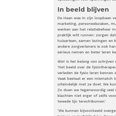
In beeld blijven
De Haan was in zijn loopbaan ve
marketing, personeelszaken, mul
werken aan het relatiebeheer met
praktijk wilt runnen: zorgen dat
huisartsen, samen lezingen en b
andere zorgverleners is ook ha
serieus nemen en beter leren ke
Wat is het belang van schrijven 
‘Het beeld over de fysiotherape
verleden de fysio leren kennen a
Vaak bestaat er een mismatch 
uiteindelijk met ze doet. We ku
Zo doen we tegenwoordig veel me
klachten niet erger of zelfs 
tweede lijn terechtkomen.’
‘We kunnen bijvoorbeeld overg