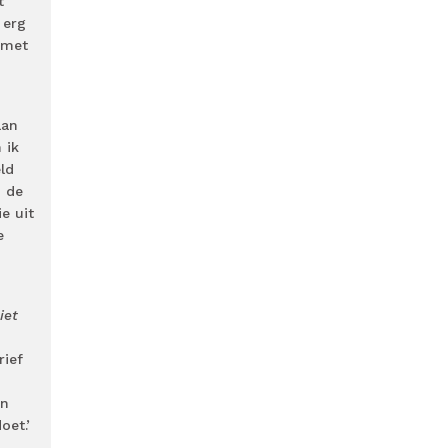
t
 erg
 met
aan
 ik
ld
p de
e uit
e
iet
rief
en
oet.’