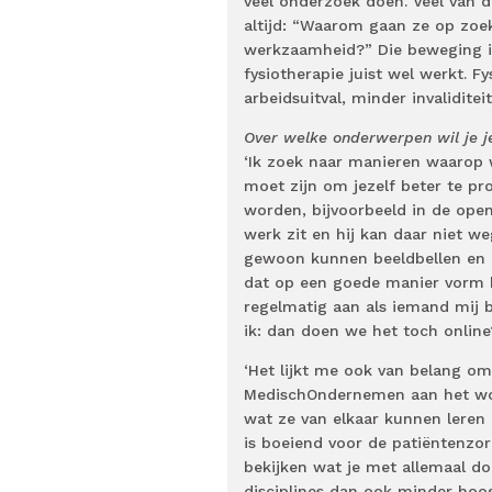
veel onderzoek doen. Veel van 
altijd: “Waarom gaan ze op zoek
werkzaamheid?” Die beweging i
fysiotherapie juist wel werkt. Fy
arbeidsuitval, minder invaliditeit
Over welke onderwerpen wil je j
‘Ik zoek naar manieren waarop 
moet zijn om jezelf beter te pro
worden, bijvoorbeeld in de open
werk zit en hij kan daar niet we
gewoon kunnen beeldbellen en op
dat op een goede manier vorm k
regelmatig aan als iemand mij b
ik: dan doen we het toch online
‘Het lijkt me ook van belang om
MedischOndernemen aan het woor
wat ze van elkaar kunnen leren
is boeiend voor de patiëntenzorg
bekijken wat je met allemaal do
disciplines dan ook minder hoo