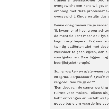
trainen en leefstijladvies. Door
overgewicht een kans wil geven
omhoog met deze problematiek 
overgewicht. Kinderen zijn dus 
Welke doelgroepen zie je verder 
‘Ik kwam er al heel vroeg acht
de mentale kant maar ook fysie
begon nog beperkt. Ergonomen g
twintig patiënten ziet met deze
werkvloer te gaan kijken, dan al
voortgekomen. Daar liggen nog 
bedrijfsfysiotherapie.’
Samenwerken en afstemmen tusse
Integraal Zorgakkoord. Fysio’s 
vergoed. Hoe zie jij dat?
‘Een deel van de samenwerking do
ruimte voor maken. Telkens als ji
hebt ontvangen en vertelt wat j
goede basis om waardering voor 