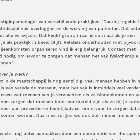
stigingsmanager van verschillende praktijken. ‘Daarbij regelde i
tidisciplinair overleggen en de werving van patiënten. Dat bet
 alle verwijzers. Dat klinkt groot, maar is normaal als je een
 je als praktijk in beeld blijft. Relaties onderhouden met bijvoor
ijeenkomsten organiseren vind ik erg belangrijk. Contact met
rd nodig om ervoor te zorgen dat mensen het vak fysiotherapie
nnen.’
over je werk?
ut in de maatschappij is nog eenzijdig. Veel mensen hebben in 
ls een veredelde masseur, maar het vak is inmiddels veel verder
tussen wat mensen van je verwachten als ze binnenkomen en wa
nnen zorgen dat mensen beter voorbereid zijn als ze bij je kome
er aan preventie en leefstijladvies, om ervoor te zorgen dat 
voorkomen worden. Daarmee zorgen we ook dat minder mensen i
ewicht nog beter aanpakken door een combinatie van therapie 