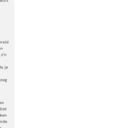
acht
ereid
en
 z'n
s je
 zeg
en
 Dat
uken
ende
e