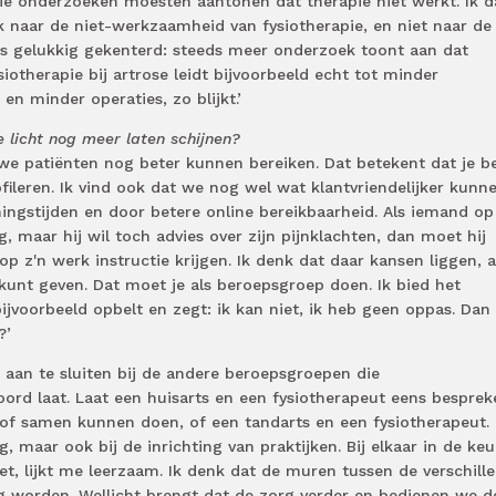
die onderzoeken moesten aantonen dat therapie niet werkt. Ik d
 naar de niet-werkzaamheid van fysiotherapie, en niet naar de
s gelukkig gekenterd: steeds meer onderzoek toont aan dat
siotherapie bij artrose leidt bijvoorbeeld echt tot minder
 en minder operaties, zo blijkt.’
e licht nog meer laten schijnen?
we patiënten nog beter kunnen bereiken. Dat betekent dat je b
fileren. Ik vind ook dat we nog wel wat klantvriendelijker kunn
ingstijden en door betere online bereikbaarheid. Als iemand op
g, maar hij wil toch advies over zijn pijnklachten, dan moet hij
 z'n werk instructie krijgen. Ik denk dat daar kansen liggen, al
unt geven. Dat moet je als beroepsgroep doen. Ik bied het
ijvoorbeeld opbelt en zegt: ik kan niet, ik heb geen oppas. Dan
?’
 aan te sluiten bij de andere beroepsgroepen die
d laat. Laat een huisarts en een fysiotherapeut eens besprek
 of samen kunnen doen, of een tandarts en een fysiotherapeut.
, maar ook bij de inrichting van praktijken. Bij elkaar in de ke
et, lijkt me leerzaam. Ik denk dat de muren tussen de verschill
g worden. Wellicht brengt dat de zorg verder en bedienen we d