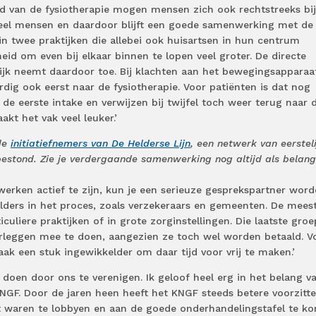
id van de fysiotherapie mogen mensen zich ook rechtstreeks bi
eel mensen en daardoor blijft een goede samenwerking met de
 in twee praktijken die allebei ook huisartsen in hun centrum
id om even bij elkaar binnen te lopen veel groter. De directe
ijk neemt daardoor toe. Bij klachten aan het bewegingsapparaa
dig ook eerst naar de fysiotherapie. Voor patiënten is dat nog
 eerste intake en verwijzen bij twijfel toch weer terug naar 
akt het vak veel leuker.’
 de
initiatiefnemers van De Helderse Lijn
, een netwerk van eersteli
bestond. Zie je verdergaande samenwerking nog altijd als belang
twerken actief te zijn, kun je een serieuze gesprekspartner wor
lders in het proces, zoals verzekeraars en gemeenten. De mees
culiere praktijken of in grote zorginstellingen. Die laatste groe
erleggen mee te doen, aangezien ze toch wel worden betaald. V
 vaak een stuk ingewikkelder om daar tijd voor vrij te maken.’
 doen door ons te verenigen. Ik geloof heel erg in het belang v
NGF. Door de jaren heen heeft het KNGF steeds betere voorzitte
at waren te lobbyen en aan de goede onderhandelingstafel te k