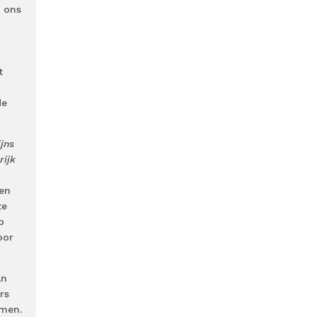
j ons
t
de
jns
rijk
den
te
p
oor
an
rs
omen.