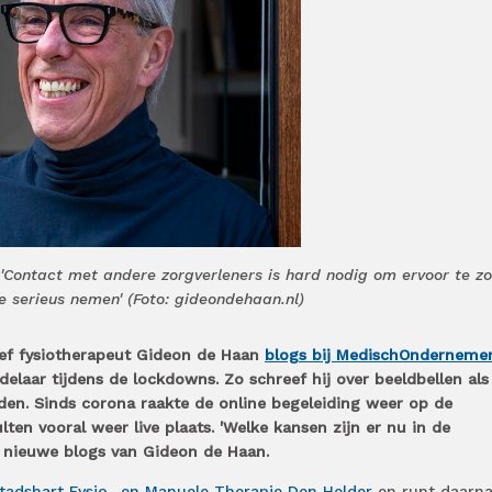
'Contact met andere zorgverleners is hard nodig om ervoor te z
e serieus nemen' (Foto: gideondehaan.nl)
eef fysiotherapeut Gideon de Haan
blogs bij MedischOnderneme
delaar tijdens de lockdowns. Zo schreef hij over beeldbellen als
den. Sinds corona raakte de online begeleiding weer op de
ten vooral weer live plaats. 'Welke kansen zijn er nu in de
n nieuwe blogs van Gideon de Haan.
tadshart Fysio- en Manuele Therapie Den Helder
en runt daarna