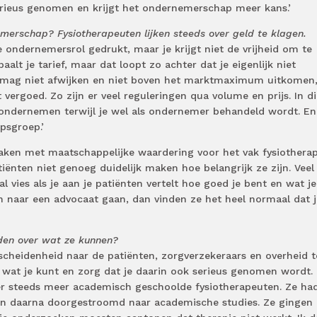
rieus genomen en krijgt het ondernemerschap meer kans.’
emerschap? Fysiotherapeuten lijken steeds over geld te klagen.
e ondernemersrol gedrukt, maar je krijgt niet de vrijheid om te
lt je tarief, maar dat loopt zo achter dat je eigenlijk niet
mag niet afwijken en niet boven het marktmaximum uitkomen
t vergoed. Zo zijn er veel reguleringen qua volume en prijs. In di
n ondernemen terwijl je wel als ondernemer behandeld wordt. En
epsgroep.’
aken met maatschappelijke waardering voor het vak fysiotherap
ënten niet genoeg duidelijk maken hoe belangrijk ze zijn. Veel
 vies als je aan je patiënten vertelt hoe goed je bent en wat je
n naar een advocaat gaan, dan vinden ze het heel normaal dat j
iden over wat ze kunnen?
escheidenheid naar de patiënten, zorgverzekeraars en overheid 
n wat je kunt en zorg dat je daarin ook serieus genomen wordt.
 steeds meer academisch geschoolde fysiotherapeuten. Ze ha
en daarna doorgestroomd naar academische studies. Ze gingen 