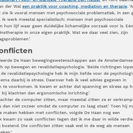
an der Wal
een praktijk voor coaching, mediation en therapie
. ‘
 zie ik vooral mensen met psychosociale problematiek, in een 
 Ik werk meestal specialistisch: mensen met psychosociale
 hun lijf waar geen duidelijke lichamelijke oorzaak voor is. Eé
instherapie in onze eigen praktijk. Wat we daar veel zien, zijn
agsproblemen.’
onflicten
studeerde De Haan bewegingswetenschappen aan de Amsterdamse
ch op bewegen en revalidatiepsychologie. ‘Beide richtingen lope
de revalidatiepsychologie heb ik mijn liefde voor de psychologi
ema daarbij is stress. Daarover heb ik veel advies gegeven in
en te voorkomen. Ik kwam er achter dat spanning en stress op h
 bij klachten dan ergonomische inrichting.’
 achter de computer zitten, maar meestal zitten ze er verkramp
 is dan niet zozeer omdat de computer zo laag staat.’ Toen hij 
e maken hebben met conflicten, volgde De Haan nog een
Ik kwam zo vaak conflicten tegen dat ik me daar in wilde verdie
boeiend. Die conflicten zitten vaak wel in de weg als mensen
eken.’