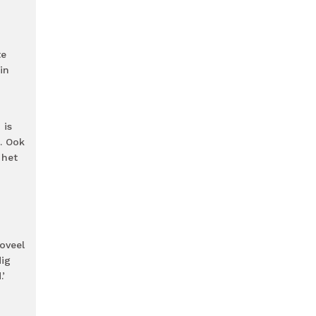
te
in
 is
. Ook
 het
oveel
dig
’