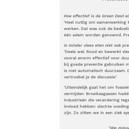
Hoe effectief is de Green Deal e
‘Heel nuttig om samenwerking t
werken. Dat was ook de bedoeli
één adem worden genoemd. Preve
Is minder vlees eten niet ook pr
‘Deels wel. Rood en bewerkt vle
vooral enorm effectief voor duu
bij goede preventie gebruiken me
is niet automatisch duurzaam.
vertroebel je de discussie.’
‘Uiteindelijk gaat het om fossiel
vermijden. Broeikasgassen hadd
industrieën die verandering te
invloed hebben: slechte voedin
zijn. Zo zitten we in een ziek 
'We miss