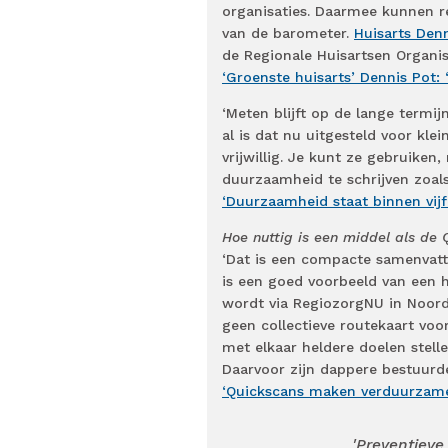
organisaties. Daarmee kunnen re
van de barometer.
Huisarts Den
de Regionale Huisartsen Organis
‘Groenste huisarts’ Dennis Pot: 
‘Meten blijft op de lange termij
al is dat nu uitgesteld voor klei
vrijwillig. Je kunt ze gebruiken
duurzaamheid te schrijven zoals 
‘Duurzaamheid staat binnen vijf 
Hoe nuttig is een middel als de
‘Dat is een compacte samenvatt
is een goed voorbeeld van een h
wordt via RegiozorgNU in Noord
geen collectieve routekaart vo
met elkaar heldere doelen stell
Daarvoor zijn dappere bestuurde
‘Quickscans maken verduurzame
'Preventieve