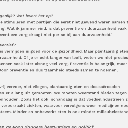
igenlijk? Wat levert het op?
e stimuleren met partijen die eerst niet gewend waren samen 
ng. Wat ik jammer vind, is dat preventie en duurzaamheid vaak 
ntieve zorg draagt niet per se bij aan duurzaamheid.’
eventief?
es vermijden is goed voor de gezondheid. Maar plantaardig eten
rzaamheid. Of je er echt langer van leeft, weten we niet precies
nsen vaak later alsnog veel zorg. Preventie is belangrijk, maar
 Door preventie en duurzaamheid steeds samen te noemen,
vrij vervoer, niet vliegen, plantaardig eten en dosisaërosolen
en er allang uit gemoeten. We moeten weerstand bieden tegen
genhouden. Zoals het ook
schandalig is dat voedselindustrieën z
g veroorzaakt ziekten, waarvoor vervolgens weer medicijnen no
systeem. Minder en onbewerkt eten is ook minder milieubelastend.
en gewoon dappere bestuurders en politici'