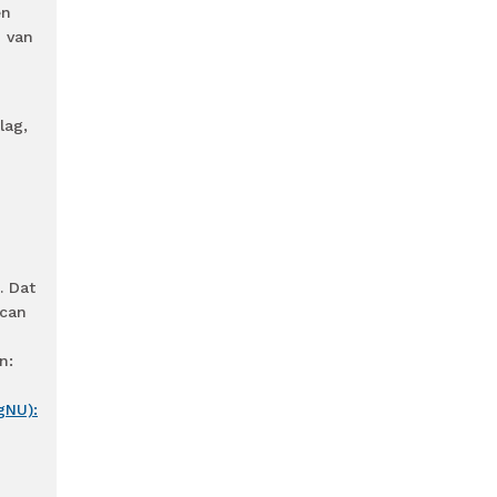
en
n van
lag,
. Dat
scan
n:
gNU):