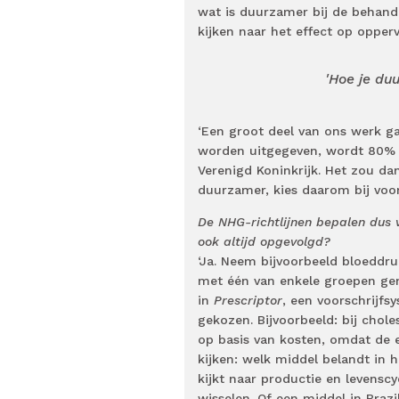
wat is duurzamer bij de behande
kijken naar het effect op opper
'Hoe je du
‘Een groot deel van ons werk ga
worden uitgegeven, wordt 80% d
Verenigd Koninkrijk. Het zou dan
duurzamer, kies daarom bij voor
De NHG-richtlijnen bepalen dus
ook altijd opgevolgd?
‘Ja. Neem bijvoorbeeld bloeddruk
met één van enkele groepen gen
in
Prescriptor
, een voorschrijf
gekozen. Bijvoorbeeld: bij chol
op basis van kosten, omdat de ef
kijken: welk middel belandt in
kijkt naar productie en levenscy
wisselen. Of een middel in Brazi