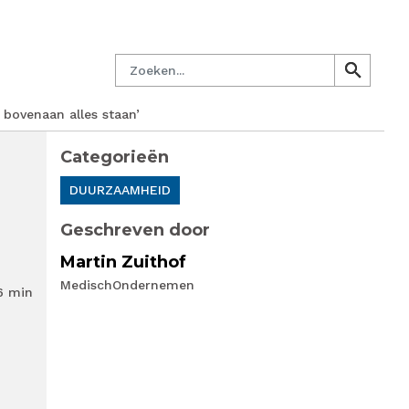
managersnetwerk
Nieuwsbrief
Lid worden
Contact
Zoeken
search
search
 bovenaan alles staan’
Categorieën
DUURZAAMHEID
Geschreven door
Martin Zuithof
MedischOndernemen
6 min