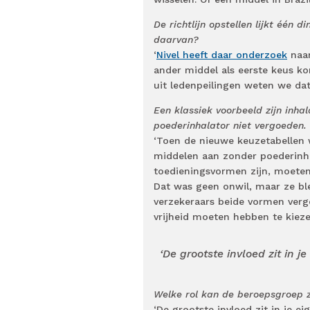
De richtlijn opstellen lijkt één
daarvan?
‘
Nivel heeft daar onderzoek
naar
ander middel als eerste keus ko
uit ledenpeilingen weten we dat h
Een klassiek voorbeeld zijn inha
poederinhalator niet vergoeden.
‘Toen de nieuwe keuzetabellen 
middelen aan zonder poederinha
toedieningsvormen zijn, moeten
Dat was geen onwil, maar ze ble
verzekeraars beide vormen verg
vrijheid moeten hebben te kieze
‘De grootste invloed zit in 
Welke rol kan de beroepsgroep z
‘De grootste invloed zit in je e