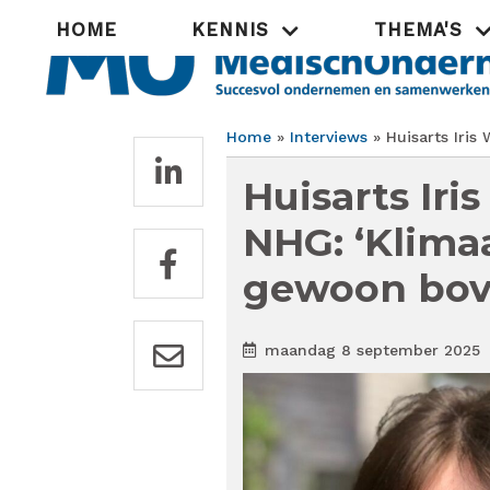
Overslaan
Hoofdnavigatie
HOME
KENNIS
THEMA'S
en
naar
de
inhoud
gaan
Home
Interviews
Huisarts Iris
Kruimelpad
Huisarts Iri
NHG: ‘Klima
gewoon bove
maandag 8 september 2025