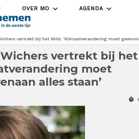
OVER MO
AGENDA
Praktijk
 Wichers vertrekt bij het NHG: ‘Klimaatverandering moet gewoon
s Wichers vertrekt bij het
atverandering moet
naan alles staan’
timer