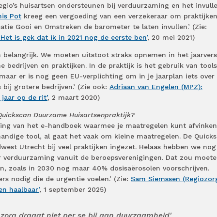
gio’s huisartsen ondersteunen bij verduurzaming en het invull
nis Pot
kreeg een vergoeding van een verzekeraar om praktijke
atie Gooi en Omstreken de barometer te laten invullen.’ (Zie:
‘Het is gek dat ik in 2021 nog de eerste ben’
, 20 mei 2021)
n belangrijk. We moeten uitstoot straks opnemen in het jaarvers
ne bedrijven en praktijken. In de praktijk is het gebruik van tools
, maar er is nog geen EU-verplichting om in je jaarplan iets over
bij grotere bedrijven.’ (Zie ook:
Adriaan van Engelen (MPZ):
jaar op de rit’
, 2 maart 2020)
 Quickscan Duurzame Huisartsenpraktijk?
ing van het e-handboek waarmee je maatregelen kunt afvinken
andige tool, al gaat het vaak om kleine maatregelen. De Quick
west Utrecht bij veel praktijken ingezet. Helaas hebben we nog
or verduurzaming vanuit de beroepsverenigingen. Dat zou moete
en, zoals in 2030 nog maar 40% dosisaërosolen voorschrijven.
rs nodig die de urgentie voelen.’ (Zie:
Sam Siemssen (Regiozor
n haalbaar’
, 1 september 2025)
 zorg draagt niet per se bij aan duurzaamheid'