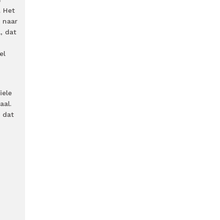
. Het
 naar
, dat
el
iele
aal.
 dat