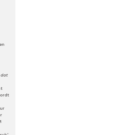
ken
 dat
nt
wordt
eur
er
M
uk.’