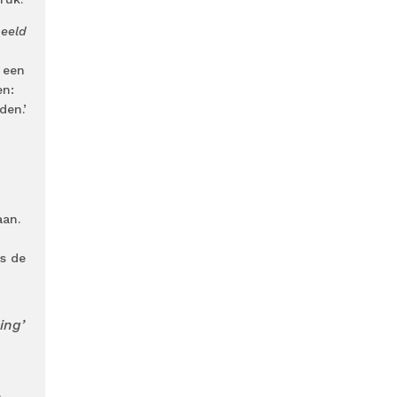
beeld
s een
en:
den.’
aan.
s de
ing’
n