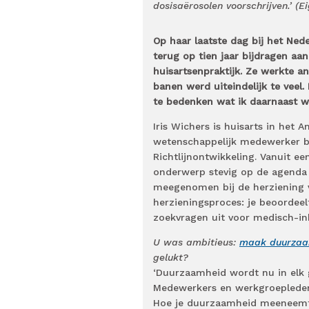
dosisaërosolen voorschrijven.’ (E
Op haar laatste dag bij het Ned
terug op tien jaar bijdragen aa
huisartsenpraktijk. Ze werkte a
banen werd uiteindelijk te veel
te bedenken wat ik daarnaast wi
Iris Wichers is huisarts in het
wetenschappelijk medewerker b
Richtlijnontwikkeling. Vanuit e
onderwerp stevig op de agenda
meegenomen bij de herziening va
herzieningsproces: je beoordeel
zoekvragen uit voor medisch-inh
U was ambitieus:
maak duurzaam
gelukt?
‘Duurzaamheid wordt nu in elk 
Medewerkers en werkgroepleden 
Hoe je duurzaamheid meeneemt en