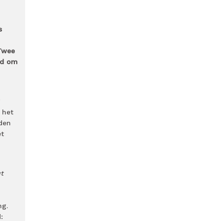
s
‘Twee
ijd om
g
 het
den
et
at
ng.
: