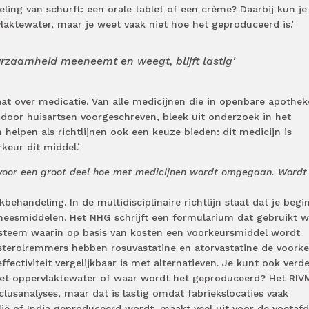
ling van schurft: een orale tablet of een crème? Daarbij kun je
vlaktewater, maar je weet vaak niet hoe het geproduceerd is.’
urzaamheid meeneemt en weegt, blijft lastig'
at over medicatie. Van alle medicijnen die in openbare apothe
oor huisartsen voorgeschreven, bleek uit onderzoek in het
 helpen als richtlijnen ook een keuze bieden: dit medicijn is
keur dit middel.’
 voor een groot deel hoe met medicijnen wordt omgegaan. Wordt
behandeling. In de multidisciplinaire richtlijn staat dat je begi
eesmiddelen. Het NHG schrijft een formularium dat gebruikt 
systeem waarin op basis van kosten een voorkeursmiddel wordt
esterolremmers hebben rosuvastatine en atorvastatine de voork
fectiviteit vergelijkbaar is met alternatieven. Je kunt ook verd
 het oppervlaktewater of waar wordt het geproduceerd? Het RIV
clusanalyses, maar dat is lastig omdat fabriekslocaties vaak
lië of India geproduceerd wordt, maakt veel uit voor de voetafdr