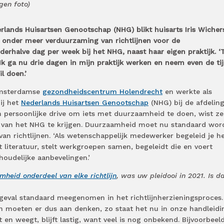
igen foto)
erlands Huisartsen Genootschap (NHG) blikt huisarts Iris Wicher
n onder meer verduurzaming van richtlijnen voor de
nderhalve dag per week bij het NHG, naast haar eigen praktijk. 
. Ik ga nu drie dagen in mijn praktijk werken en neem even de t
l doen.’
 Amsterdamse
gezondheidscentrum Holendrecht
en werkte als
ij het
Nederlands Huisartsen Genootschap
(NHG) bij de afdelin
en persoonlijke drive om iets met duurzaamheid te doen, wist ze
 van het NHG te krijgen. Duurzaamheid moet nu standaard wor
n richtlijnen. ‘Als wetenschappelijk medewerker begeleid je h
t literatuur, stelt werkgroepen samen, begeleidt die en voert
oudelijke aanbevelingen.’
heid onderdeel van elke richtlijn
, was uw pleidooi in 2021. Is d
geval standaard meegenomen in het richtlijnherzieningsproces.
moeten er dus aan denken, zo staat het nu in onze handleidi
 weegt, blijft lastig, want veel is nog onbekend. Bijvoorbeeld