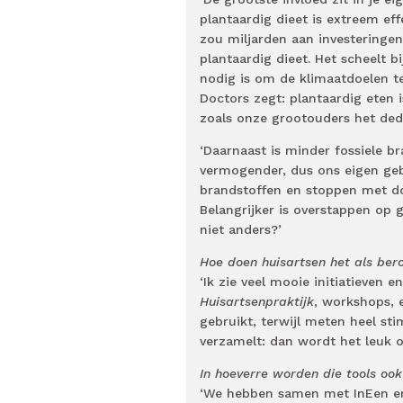
plantaardig dieet is extreem ef
zou miljarden aan investeringe
plantaardig dieet. Het scheelt b
nodig is om de klimaatdoelen t
Doctors zegt: plantaardig eten i
zoals onze grootouders het dede
‘Daarnaast is minder fossiele b
vermogender, dus ons eigen gebru
brandstoffen en stoppen met dos
Belangrijker is overstappen op g
niet anders?’
Hoe doen huisartsen het als ber
‘Ik zie veel mooie initiatieven
Huisartsenpraktijk
, workshops, 
gebruikt, terwijl meten heel st
verzamelt: dan wordt het leuk om
In hoeverre worden die tools ook
‘We hebben samen met InEen en