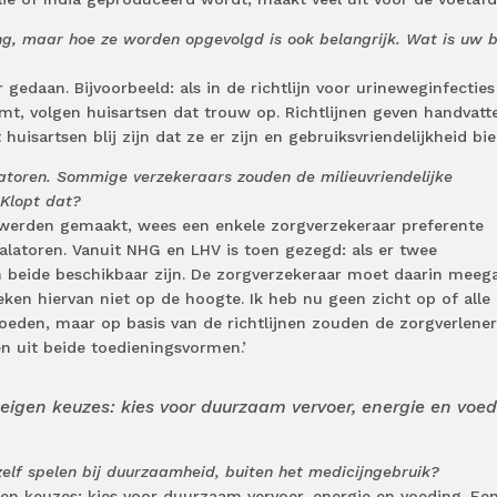
 ding, maar hoe ze worden opgevolgd is ook belangrijk. Wat is uw 
 gedaan. Bijvoorbeeld: als in de richtlijn voor urineweginfectie
mt, volgen huisartsen dat trouw op. Richtlijnen geven handvatt
uisartsen blij zijn dat ze er zijn en gebruiksvriendelijkheid bie
latoren. Sommige verzekeraars zouden de milieuvriendelijke
 Klopt dat?
werden gemaakt, wees een enkele zorgverzekeraar preferente
latoren. Vanuit NHG en LHV is toen gezegd: als er twee
 beide beschikbaar zijn. De zorgverzekeraar moet daarin meeg
ken hiervan niet op de hoogte. Ik heb nu geen zicht op of alle
oeden, maar op basis van de richtlijnen zouden de zorgverlener
n uit beide toedieningsvormen.’
je eigen keuzes: kies voor duurzaam vervoer, energie en voed
elf spelen bij duurzaamheid, buiten het medicijngebruik?
igen keuzes: kies voor duurzaam vervoer, energie en voeding. Ee