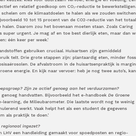
fectief en relatief goedkoop om CO₂-reductie te bewerkstelligen
n schelen om de klimaatdoelen te halen als we zouden switchen
ijvoorbeeld 10 tot 15 procent van de CO2-reductie van het totaal
e halen. Daarom zou het bovenaan moeten staan. Zoals Caring
s super urgent. Je mag af en toe best dierlijk eten, maar dan w
n: één keer per week.’
randstoffen gebruiken cruciaal. Huisartsen zijn gemiddeld
ik telt. Drie grote stappen zijn: plantaardig eten, minder foss
isaërosolen. De afvalstroom in de huisartsenpraktijk is margin
roene energie. En kijk naar vervoer: heb je nog twee auto’s, kan
oepsgroep? Zijn ze actief genoeg aan het verduurzamen?
 en genoeg handvatten. Bijvoorbeeld het e-handboek
De Groene
e-learning, de Milieubarometer. Die laatste wordt nog te weinig
imulerend werkt. Vaak helpt het als een student de gegevens
 als praktijk te doen.’
 regionaal ingezet?
 LHV een handleiding gemaakt voor spoedposten en regio-