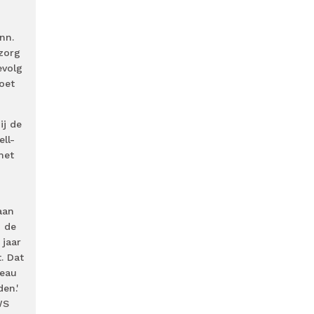
nn.
 zorg
evolg
oet
ij de
ll-
met
aan
n de
 jaar
. Dat
veau
en.'
WS