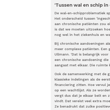
'Tussen wal en schip in
De wal-en-schipproblematiek sp
Het onderscheid tussen 'ingesch
aan chronische patiënten zou ei
is dat we moeten uitzoeken hoe 
nog wel in het ziekenhuis en wa
Bij chronische aandoeningen als
meer complexe patiënten. Een go
Ullmann. ‘Dat is belangrijk vo
een chronische aandoening die 
aangaat met elkaar. Die ruimte
Ook de samenwerking met de ggz
klassieke indelingen als de eerst
financiering zitten. Hoe vervul
op een wachtlijst. Als ze word
vergt dus dat je elkaar belt en z
vindt. Dat vereist veel extra m
Ze benadrukt dat zulke positie