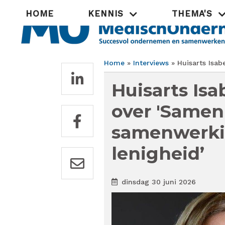
Overslaan
Hoofdnavigatie
HOME
KENNIS
THEMA'S
en
naar
de
inhoud
gaan
Home
Interviews
Huisarts Isab
Kruimelpad
Huisarts Is
over 'Samen
samenwerkin
lenigheid’
dinsdag 30 juni 2026