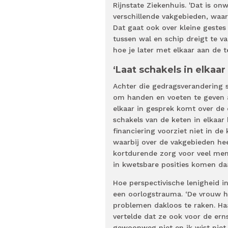
Rijnstate Ziekenhuis. 'Dat is 
verschillende vakgebieden, waaro
Dat gaat ook over kleine gestes
tussen wal en schip dreigt te va
hoe je later met elkaar aan de te
‘Laat schakels in elkaar
Achter die gedragsverandering s
om handen en voeten te geven a
elkaar in gesprek komt over de d
schakels van de keten in elkaa
financiering voorziet niet in d
waarbij over de vakgebieden he
kortdurende zorg voor veel mens
in kwetsbare posities komen daa
Hoe perspectivische lenigheid in
een oorlogstrauma. ‘De vrouw 
problemen dakloos te raken. Haar
vertelde dat ze ook voor de ern
gewoonweg niet en ik wist niet 