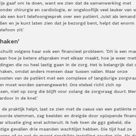
onwijs gaaf om te doen, want we zien dat de samenwerking met
nder chirurgie en cardiologie, er ongelooflijk veel leuker van 
 als een kort telefoongesprek over een patiënt. Juist als iemand
llen en je kunt laten zien dat je bezorgd bent, helpt dat enorm
lefoon zit.'
 haken’
chuilt volgens haar ook een financieel probleem. 'Dit is een ma
an hoe je betere afspraken met elkaar maakt, hoe je weer met
ingen die nu heel lastig gaan in de zorg. Het is belangrijk dat 
r haken, omdat anders mensen daar tussen vallen. Maar onze
e kosten van de patiënt met een complexe of langdurige zorgvra
en moet worden samengewerkt. Ons stelsel richt zich op
en, niet op zorg die blijft voor zolang de zorgvraag duurt. Me
rdoor in de knel.'
 de praktijk helpt, laat ze zien met de casus van een patiënte 
hoorde stemmen, zag beelden en dreigde door oplopende financ
 situatie ging snel achteruit. Ik heb toen de ggz gebeld, die
stige gevallen drie maanden wachtlijst hebben. Die tijd had ze
eens of ze wel de meest geschikte instelling zouden zijn. Als d