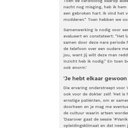
Toen de cardioloog daarop alle
nacht nog misging, heb ik hem 
een gebroken hart. Ik vind het 
modderen.” Toen hebben we ook
Samenwerking is nodig voor een
evalueert en constateert: ”Het 
samen door deze nare periode h
de telefoon over een oudere men
jou, want jij wilt deze man redd
inzicht heb ik nodig.” En toen b
ook enorm.'
'Je hebt elkaar gewoon 
Die ervaring onderstreept voor 
ook voor de dokter zelf. 'Het i
ernstige patiënten, om er samen
doorheen en je mag me eventueel 
de cultuur waarin artsen worde
'Daarover gaat de sessie '#Vani
opleidingsklimaat en dat neem je