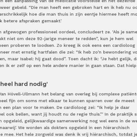
en een aanpassing van de medicatie voorstelde en het dezelfde
weer gebeld. “Die man heeft een gebroken hart en ik heb nu o
verschrikkelijk hoe die man thuis in zijn eentje hiermee heeft m
 betere afspraken gemaakt.'
 afgewogen professioneel oordeel, concludeert ze. ‘Als je sam
lukt niet om deze 92-jarige meneer te redden”, kun je hem wel
een proberen te loodsen. Zo kreeg ik ook eens een cardioloog
eer met ernstig hartfalen die zei: “Ik heb zo'n bewondering v
en, maar Isabel: hij gaat dood”. Toen dacht ik: “Je hebt gelijk, d
en ik er zelf op een hele andere manier in gaan staan. Dat hielp
heel hard nodig'
Van Hövell-Ullmann het belang van overleg bij complexe patiënt
s heel fijn om soms met elkaar te kunnen sparren over de meest
 een plan voor te maken. De cardioloog zei: “Ik help je daar
ook bellen, want jij houdt nu de regie thuis.”' In de praktijk s
n opgeleid, gelijkwaardige samenwerking nog wel eens in de w
knaarwij'. We worden als dokters opgeleid in een hiërarchisch
 mee. Het hele zorgveld was denk ik vrij hiërarchisch, totdat j