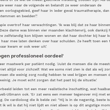
et ze weer naar de volgende en belandt ze weer onderaan de
 een oorlogsgebied, geef haar in ieder geval traumatherapie, dan
stemmen en beelden”.'
apie overtrof haar verwachtingen. 'Ik was blij dat ze haar binnen
Deze dame was binnen vier maanden klachtenvrij, ook dankzij 
ze zelfstandig kon blijven wonen en dat haar dochter bij haar 
 haar mee laten denken over haar schulden. Ze heeft toen een t
maar kwam er ook weer uit.'
gen professioneel oordeel'
meer maatwerk per patiënt nodig. ‘Juist de mensen die de meest
et altijd voor zichzelf. Wat we soms niet zien is dat als wij zo
ensen die weinig zorg nodig hebben te veel krijgen en mensen d
einig. Je moet echt zorgen dat het past bij de situatie.'
eeld leiden tot een meer realistische inschatting, wat haalba
vell-Ullmann ook. ‘Er zat eens een meneer tegenover mij met er
g. De cardioloog die ik belde zei: “Hij is in de negentig, beste Is
 ik wil is dat hij niet lijdt en niet alleen is op dit angstige mom