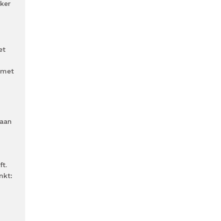
jker
et
 met
 aan
t.
nkt: