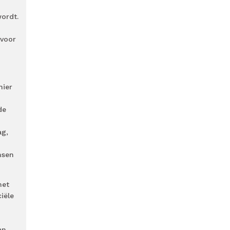
wordt.
 voor
nier
de
ag,
nsen
met
iële
an