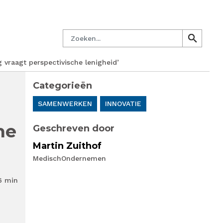
managersnetwerk
Nieuwsbrief
Lid worden
Contact
Zoeken
search
search
vraagt perspectivische lenigheid’
Categorieën
SAMENWERKEN
INNOVATIE
he
Geschreven door
Martin Zuithof
MedischOndernemen
6 min