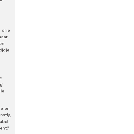
 drie
haar
kon
ijdje
e
rg
ie
re en
nstig
abel,
ent.”