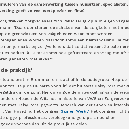
timuleren van de samenwerking tussen huisartsen, specialisten,
werking geeft zo veel werkplezier en flow.’
org trekken zorgverleners zich vaker terug op hun eigen vakge
llmann. ‘Daardoor sluiten de schakels van de zorgketen niet mee
op de grensvlakken van vakgebieden waar moet worden
e grensgebieden worden daardoor soms een niemandsland. Je zie
en en je merkt bij zorgverleners dat ze dat voelen. Ze balen erv
ties herken ik. Ik raak soms ook gefrustreerd en vraag me af: 
aten gebeuren met elkaar?'
de praktijk'
in loondienst in Brummen en is actief in de actiegroep 'Help de
opt tot 'Help de Huisarts Vooruit'. Met huisarts Daisy Pors maak
regeldruk in de zorg. Hierop volgde de ontwikkeling van de web
 anderen Heleen de Wit, het ministerie van VWS en Zorgverzeke
n met Daisy Pors, ggz-arts Deborah van der Stoep en internis
rt Van Hövell nu het congres
‘Samen Werkt’
. Het congres richt 
sten, ggz-professionals, verpleegkundigen, paramedici en
 goede voorbeelden uit de praktijk te delen.