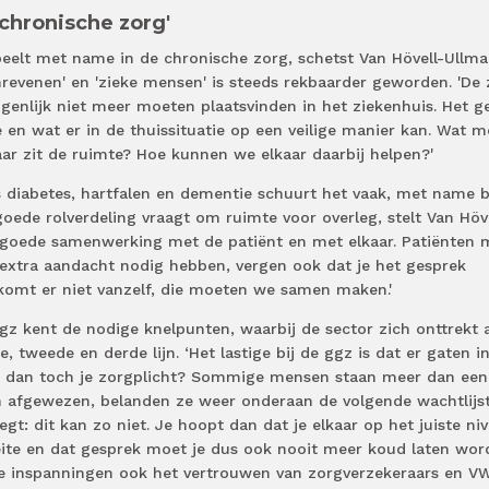
 chronische zorg'
eelt met name in de chronische zorg, schetst Van Hövell-Ullma
revenen' en 'zieke mensen' is steeds rekbaarder geworden. 'De
genlijk niet meer moeten plaatsvinden in het ziekenhuis. Het g
en wat er in de thuissituatie op een veilige manier kan. Wat m
ar zit de ruimte? Hoe kunnen we elkaar daarbij helpen?'
 diabetes, hartfalen en dementie schuurt het vaak, met name b
ede rolverdeling vraagt om ruimte voor overleg, stelt Van Höve
or goede samenwerking met de patiënt en met elkaar. Patiënten 
extra aandacht nodig hebben, vergen ook dat je het gesprek
 komt er niet vanzelf, die moeten we samen maken.'
 kent de nodige knelpunten, waarbij de sector zich onttrekt 
e, tweede en derde lijn. ‘Het lastige bij de ggz is dat er gaten i
 je dan toch je zorgplicht? Sommige mensen staan meer dan een
en afgewezen, belanden ze weer onderaan de volgende wachtlijst
egt: dit kan zo niet. Je hoopt dan dat je elkaar op het juiste ni
oeite en dat gesprek moet je dus ook nooit meer koud laten word
ve inspanningen ook het vertrouwen van zorgverzekeraars en V