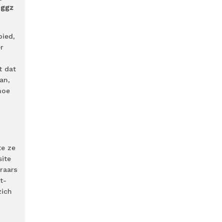
 ggz
bied,
r
t dat
an,
hoe
te ze
site
raars
t-
zich