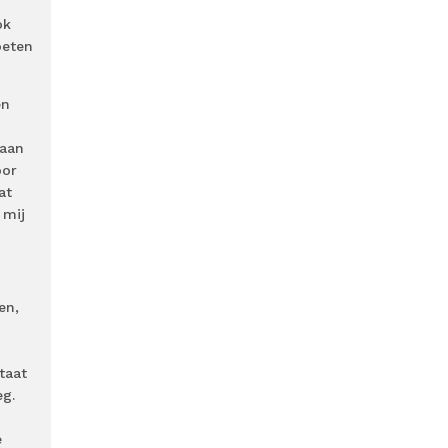
ok
oeten
en
 aan
oor
at
 mij
en,
taat
eg.
e