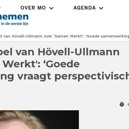
OVER MO
AGENDA
Praktijk
el van Hövell-Ullmann over 'Samen Werkt': ‘Goede samenwerking 
abel van Hövell-Ullmann
 Werkt': ‘Goede
g vraagt perspectivisc
timer