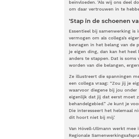
beïnvloeden. 'Als wij ons deel 
om daar vertrouwen in te hebb
'Stap in de schoenen v
Essentieel bij samenwerking is i
vermogen om als collega’s eige
bevragen in het belang van de p
je eigen ding, dan kan het hee
anders te stappen. Dat is soms 
worden van die belangen, ergern
Ze illustreert die spanningen met
een collega vraag: “Zou jij je e
waarvoor diegene bij jou onder b
eigenlijk dat jij dat eerst moet
behandelgebied.” Je kunt je voo
Die interesseert het helemaal nie
dit hoort niet bij mij.'
Van Hövell-Ullmann werkt mee 
Regionale Samenwerkingsafspr