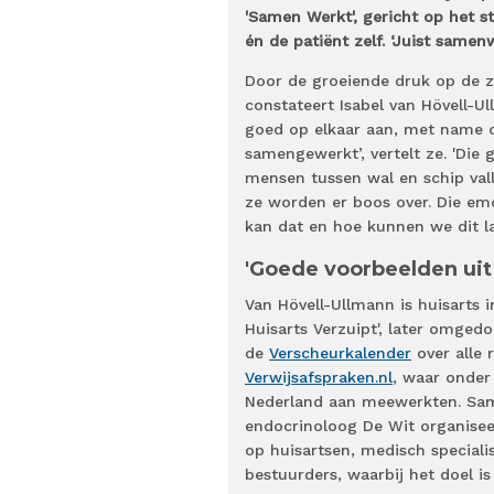
'Samen Werkt', gericht op het s
én de patiënt zelf. ‘Juist samen
Door de groeiende druk op de z
constateert Isabel van Hövell-U
goed op elkaar aan, met name 
samengewerkt’, vertelt ze. 'Di
mensen tussen wal en schip vall
ze worden er boos over. Die emo
kan dat en hoe kunnen we dit l
'Goede voorbeelden uit 
Van Hövell-Ullmann is huisarts 
Huisarts Verzuipt', later omgedo
de
Verscheurkalender
over alle 
Verwijsafspraken.nl
, waar onder
Nederland aan meewerkten. Same
endocrinoloog De Wit organisee
op huisartsen, medisch speciali
bestuurders, waarbij het doel is