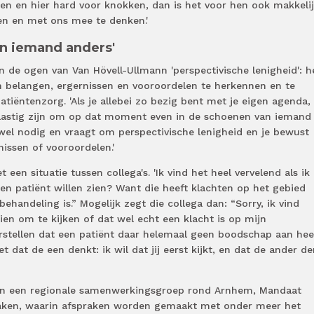
doen en hier hard voor knokken, dan is het voor hen ook makkeli
en en met ons mee te denken.'
an iemand anders'
n de ogen van Van Hövell-Ullmann 'perspectivische lenigheid': h
n belangen, ergernissen en vooroordelen te herkennen en te
atiëntenzorg. 'Als je allebei zo bezig bent met je eigen agenda,
l lastig zijn om op dat moment even in de schoenen van iemand
wel nodig en vraagt om perspectivische lenigheid en je bewust
issen of vooroordelen.'
 een situatie tussen collega's. 'Ik vind het heel vervelend als ik
igen patiënt willen zien? Want die heeft klachten op het gebied
ehandeling is.” Mogelijk zegt die collega dan: “Sorry, ik vind
 zien om te kijken of dat wel echt een klacht is op mijn
rstellen dat een patiënt daar helemaal geen boodschap aan heef
t dat de een denkt: ik wil dat jij eerst kijkt, en dat de ander de
in een regionale samenwerkingsgroep rond Arnhem, Mandaat
aken, waarin afspraken worden gemaakt met onder meer het