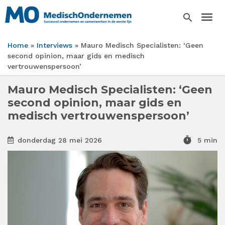
Overslaan
en
search
Togg
naar
de
Home
Interviews
Mauro Medisch Specialisten: ‘Geen
inhoud
Kruimelpad
second opinion, maar gids en medisch
gaan
vertrouwenspersoon’
Mauro Medisch Specialisten: ‘Geen
second opinion, maar gids en
medisch vertrouwenspersoon’
timer
donderdag 28 mei 2026
5 min