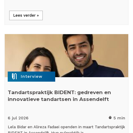
Lees verder »
mic_external_on
Interview
Tandartspraktijk BIDENT: gedreven en
innovatieve tandartsen in Assendelft
6 jul
2026
5 min
timer
Lela Bidar en Alireza Fadaei openden in maart Tandartspraktijk
BIDENT in Assendelft. Hun nulpraktijk is…