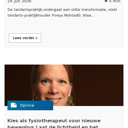
24 jun
2026
5 min
timer
De tandartspraktijk ondergaat een stille transformatie, stelt
tandarts-praktijkhouder Poeya Mohtadili. Waar…
Lees verder »
note
Opinie
Kies als fysiotherapeut voor nieuwe
beweging: Laat de lichtheid en het