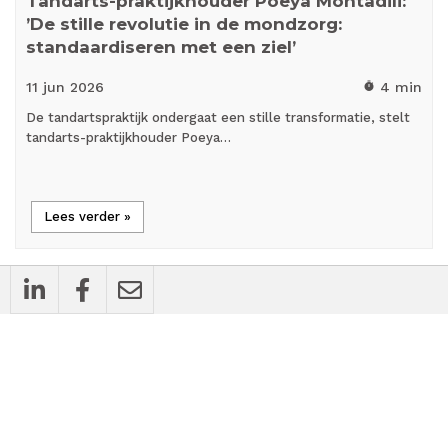
Tandarts-praktijkhouder Poeya Mohtadili:
’De stille revolutie in de mondzorg:
standaardiseren met een ziel’
11 jun
2026
4 min
timer
De tandartspraktijk ondergaat een stille transformatie, stelt
tandarts-praktijkhouder Poeya…
Lees verder »
cases
Bedrijfsnieuws