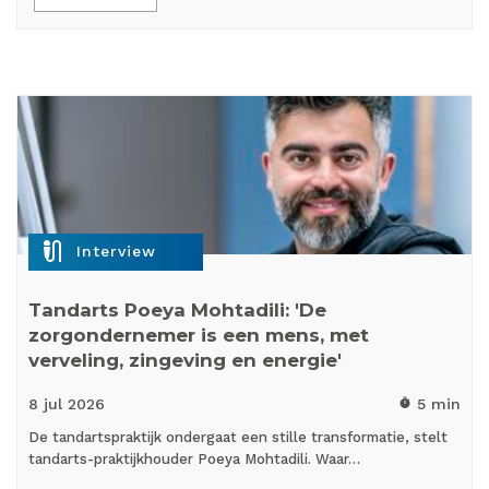
mic_external_on
Interview
Tandarts Poeya Mohtadili: 'De
zorgondernemer is een mens, met
verveling, zingeving en energie'
8 jul
2026
5 min
timer
De tandartspraktijk ondergaat een stille transformatie, stelt
tandarts-praktijkhouder Poeya Mohtadili. Waar…