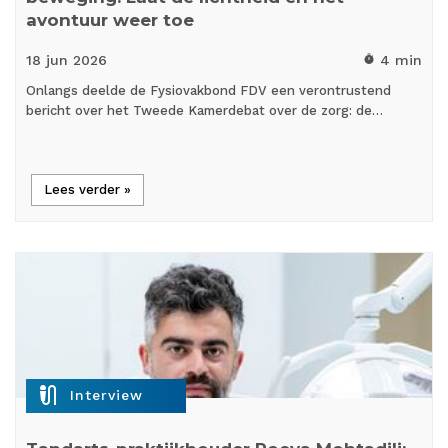
avontuur weer toe
18 jun
2026
4 min
timer
Onlangs deelde de Fysiovakbond FDV een verontrustend
bericht over het Tweede Kamerdebat over de zorg: de…
Lees verder »
mic_external_on
Interview