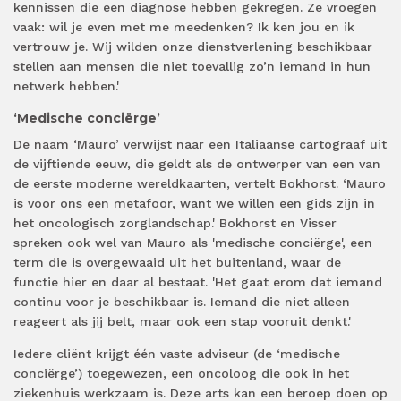
kennissen die een diagnose hebben gekregen. Ze vroegen
vaak: wil je even met me meedenken? Ik ken jou en ik
vertrouw je. Wij wilden onze dienstverlening beschikbaar
stellen aan mensen die niet toevallig zo’n iemand in hun
netwerk hebben.'
‘Medische conciërge’
De naam ‘Mauro’ verwijst naar een Italiaanse cartograaf uit
de vijftiende eeuw, die geldt als de ontwerper van een van
de eerste moderne wereldkaarten, vertelt Bokhorst. ‘Mauro
is voor ons een metafoor, want we willen een gids zijn in
het oncologisch zorglandschap.' Bokhorst en Visser
spreken ook wel van Mauro als 'medische conciërge', een
term die is overgewaaid uit het buitenland, waar de
functie hier en daar al bestaat. 'Het gaat erom dat iemand
continu voor je beschikbaar is. Iemand die niet alleen
reageert als jij belt, maar ook een stap vooruit denkt.'
Iedere cliënt krijgt één vaste adviseur (de ‘medische
conciërge’) toegewezen, een oncoloog die ook in het
ziekenhuis werkzaam is. Deze arts kan een beroep doen op