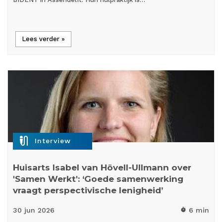
Lees verder »
mic_external_on
Interview
Huisarts Isabel van Hövell-Ullmann over
'Samen Werkt': ‘Goede samenwerking
vraagt perspectivische lenigheid’
30 jun
2026
6 min
timer