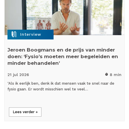
mic_external_on
Interview
Jeroen Boogmans en de prijs van minder
doen: ‘Fysio’s moeten meer begeleiden en
minder behandelen’
21 jul
2026
8 min
timer
‘Als ik eerlijk ben, denk ik dat mensen vaak te snel naar de
fysio gaan. Er wordt misschien wel te veel…
Lees verder »