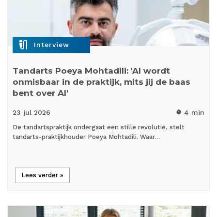
mic_external_on
Interview
Tandarts Poeya Mohtadili: 'AI wordt
onmisbaar in de praktijk, mits jij de baas
bent over AI'
23 jul
2026
4 min
timer
De tandartspraktijk ondergaat een stille revolutie, stelt
tandarts-praktijkhouder Poeya Mohtadili. Waar…
Lees verder »