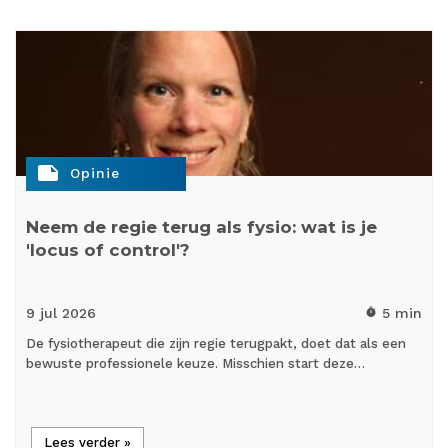
note
Opinie
Neem de regie terug als fysio: wat is je
'locus of control'?
9 jul
2026
5 min
timer
De fysiotherapeut die zijn regie terugpakt, doet dat als een
bewuste professionele keuze. Misschien start deze…
Lees verder »