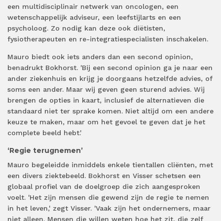
een multidisciplinair netwerk van oncologen, een
wetenschappelijk adviseur, een leefstijlarts en een
psycholoog. Zo nodig kan deze ook diëtisten,
fysiotherapeuten en re-integratiespecialisten inschakelen.
Mauro biedt ook iets anders dan een second opinion,
benadrukt Bokhorst. 'Bij een second opinion ga je naar een
ander ziekenhuis en krijg je doorgaans hetzelfde advies, of
soms een ander. Maar wij geven geen sturend advies. Wij
brengen de opties in kaart, inclusief de alternatieven die
standaard niet ter sprake komen. Niet altijd om een andere
keuze te maken, maar om het gevoel te geven dat je het
complete beeld hebt.'
‘Regie terugnemen’
Mauro begeleidde inmiddels enkele tientallen cliënten, met
een divers ziektebeeld. Bokhorst en Visser schetsen een
globaal profiel van de doelgroep die zich aangesproken
voelt. 'Het zijn mensen die gewend zijn de regie te nemen
in het leven,' zegt Visser. 'Vaak zijn het ondernemers, maar
niet alleen. Mensen die willen weten hoe het zit, die zelf