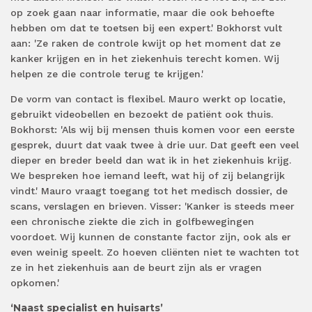
op zoek gaan naar informatie, maar die ook behoefte
hebben om dat te toetsen bij een expert.' Bokhorst vult
aan: 'Ze raken de controle kwijt op het moment dat ze
kanker krijgen en in het ziekenhuis terecht komen. Wij
helpen ze die controle terug te krijgen.'
De vorm van contact is flexibel. Mauro werkt op locatie,
gebruikt videobellen en bezoekt de patiënt ook thuis.
Bokhorst: 'Als wij bij mensen thuis komen voor een eerste
gesprek, duurt dat vaak twee à drie uur. Dat geeft een veel
dieper en breder beeld dan wat ik in het ziekenhuis krijg.
We bespreken hoe iemand leeft, wat hij of zij belangrijk
vindt.' Mauro vraagt toegang tot het medisch dossier, de
scans, verslagen en brieven. Visser: 'Kanker is steeds meer
een chronische ziekte die zich in golfbewegingen
voordoet. Wij kunnen de constante factor zijn, ook als er
even weinig speelt. Zo hoeven cliënten niet te wachten tot
ze in het ziekenhuis aan de beurt zijn als er vragen
opkomen.'
‘Naast specialist en huisarts’