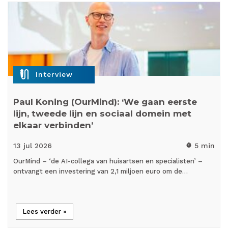
mic_external_on
Interview
Paul Koning (OurMind): ‘We gaan eerste
lijn, tweede lijn en sociaal domein met
elkaar verbinden’
13 jul
2026
5 min
timer
OurMind – ‘de AI-collega van huisartsen en specialisten’ –
ontvangt een investering van 2,1 miljoen euro om de…
Lees verder »