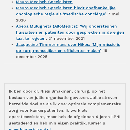
Mauro Medisch Specialisten
Mauro Medisch Specialisten biedt onafhankelijke
oncologische regie als ‘medische conciërge’
, 7 mei
2026
Abeba Mulugheta (AlloMedics): ‘Wij ondersteunen
huisartsen en patiënten door gesprekken in de eigen
taal te regelen’
, 21 november 2021
Jacqueline Timmermans over Hikos: ‘Mijn missie is
de zorg menselijker en efficiënter maken’
, 19
december 2025
Ik ben door dr. Niels Smakman, chirurg, op het
bestaan van jullie organisatie gewezen. Jullie streven
hetzelfde doel na als ik doe: optimale complementaire
zorg voor kankerpatiënten. Ik werk als
operatieassistent, maar heb de afgelopen 4 jaren kPNI
gestudeerd en heb m’n eigen praktijk, Kamer B.
www.kamerb-kpni.nl