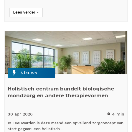
Lees verder »
flash_on
Nieuws
Holistisch centrum bundelt biologische
mondzorg en andere therapievormen
30 apr
2026
4 min
timer
In Leeuwarden is deze maand een opvallend zorgconcept van
start gegaan: een holistisch…