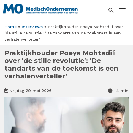
Overslaan
en
search
Togg
naar
de
Home
Interviews
Praktijkhouder Poeya Mohtadili over
inhoud
Kruimelpad
‘de stille revolutie’: ‘De tandarts van de toekomst is een
gaan
verhalenverteller’
Praktijkhouder Poeya Mohtadili
over ‘de stille revolutie’: ‘De
tandarts van de toekomst is een
verhalenverteller’
timer
vrijdag 29 mei 2026
4 min