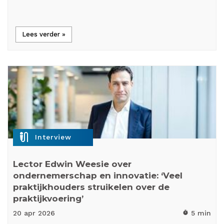
Lees verder »
mic_external_on
Interview
Lector Edwin Weesie over
ondernemerschap en innovatie: ‘Veel
praktijkhouders struikelen over de
praktijkvoering’
20 apr
2026
5 min
timer