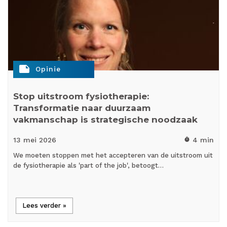
note
Opinie
Stop uitstroom fysiotherapie:
Transformatie naar duurzaam
vakmanschap is strategische noodzaak
13 mei
2026
4 min
timer
We moeten stoppen met het accepteren van de uitstroom uit
de fysiotherapie als 'part of the job', betoogt…
Lees verder »