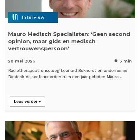
mic_external_on
Interview
Mauro Medisch Specialisten: ‘Geen second
opinion, maar gids en medisch
vertrouwenspersoon’
28 mei
2026
5 min
timer
Radiotherapeut-oncoloog Leonard Bokhorst en ondernemer
Diederik Visser lanceerden ruim een jaar geleden Mauro…
Lees verder »