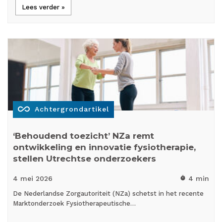
Lees verder »
all_inclusive
Achtergrondartikel
‘Behoudend toezicht’ NZa remt
ontwikkeling en innovatie fysiotherapie,
stellen Utrechtse onderzoekers
4 mei
2026
4 min
timer
De Nederlandse Zorgautoriteit (NZa) schetst in het recente
Marktonderzoek Fysiotherapeutische…