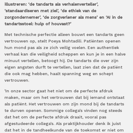
illustreren: ‘de tandarts als verhalenverteller’,
‘standaardiseren met ziel’, ‘de ethiek van de
zorgondernemer’, ‘de zorgverlener als mens’ en ‘AI in de
tandartsstoel: hulp of houvast?’
Met technische perfectie alleen bouwt een tandarts geen
vertrouwen op, stelt Poeya Mohtadili. Patiënten openen
hun mond pas als ze zich veilig voelen. Een authentiek
verhaal kan die veiligheid scheppen en kun je in een halve
minuut vertellen, betoogt hij. De tandarts die over zijn
eigen angsten durft te vertellen, laat zien dat de patiënt
die ook mag hebben, haalt spanning weg en schept
vertrouwen.
'In onze sector gaat het niet om de perfecte afdruk
maken, maar om het vertrouwen dat bij iemand ontstaat
als patiënt. Het vertrouwen om zijn mond bij de tandarts
te durven openen. Sommige collega's vinden nog steeds
dat het om de perfecte afdruk draait, vooral pas
afgestudeerde collega's. Als praktijkhouder denk ik juist
dat het in de tandheelkunde van de toekomst er niet om