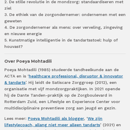
2. De stille revolutie in de mondzorg: standaardiseren met
ziel
3. De ethiek van de zorgondernemer: ondernemen met een
geweten
4. De zorgondernemer als mens: over verveling, zingeving
en nieuwe energie
5. Kunstmatige intelligentie in de tandartsstoel: hulp of
houvast?
Over Poeya Mohtadili
Poeya Mohtadili (1985) studeerde tandheelkunde aan de
ACTA en is ‘
healthcare professional, disruptor & innovator
& tandarts
’. Hij leidt de Satiscare Zorggroep (2012), een
organisatie met vijf mondzorgpraktijken. In 2021 opende
hij de Dante Tanden-praktijk op de Zorgboulevard in
Rotterdam Zuid, een Lifestyle en Experience Center voor
multidisciplinaire preventieve zorg aan jeugd en gezin.
Lees meer:
Poeya Mohtadili als blogger
, ‘
We zijn
lifestylecoach, allang niet meer alleen tandarts
’ (2021) en