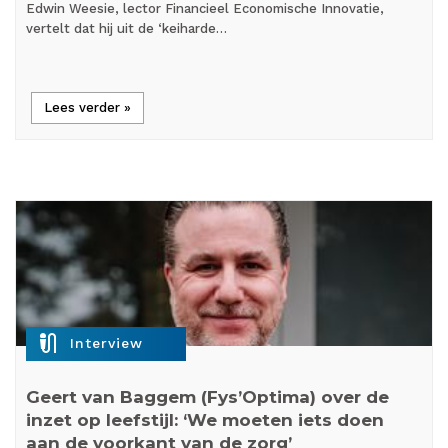
Edwin Weesie, lector Financieel Economische Innovatie,
vertelt dat hij uit de ‘keiharde…
Lees verder »
mic_external_on
Interview
Geert van Baggem (Fys’Optima) over de
inzet op leefstijl: ‘We moeten iets doen
aan de voorkant van de zorg’