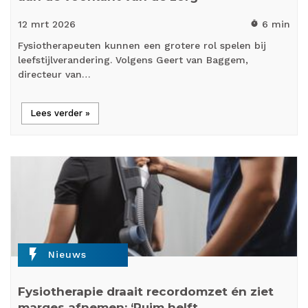
12 mrt
2026
6 min
timer
Fysiotherapeuten kunnen een grotere rol spelen bij
leefstijlverandering. Volgens Geert van Baggem,
directeur van…
Lees verder »
flash_on
Nieuws
Fysiotherapie draait recordomzet én ziet
marges afnemen: ‘Ruim helft