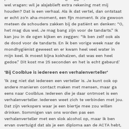
wel vragen: wil je alsjeblieft extra rekening met mij
houden? Dat is een verhaal. Als ik dat vertel, dan ontstaat
er echt zo'n aha-moment, een fijn moment. Ik zie gewoon
meteen de schouders zakken bij de patiënt en denken: “O,
het mag dus wel. Je mag bang zijn voor de tandarts.” Ik
kan jou in de ogen kijken en zeggen: “Ik ben zelf ook als
de dood voor de tandarts. En ik ben vorige week naar de
mondhygiënist geweest en er kwam heel veel water in
mijn keel. Ik moest bijna kokhalzen, dat was een heel
gedoe.” Dit kost me 25 seconden en het is echt gebeurd.'
'Bij Coolblue is iedereen een verhalenverteller'
'Ik zeg niet dat iedereen een verteller is. Je kunt ook op
andere manieren contact maken met mensen, maar ga
eens naar Coolblue. Iedereen die je daar ontmoet is een
verhalenverteller. Iedereen weet zich te verbinden met jou.
Dat zijn verkopers waar je een biertje mee zou willen
drinken. Sommigen van ons worden pas een
verhalenverteller met een slok alcohol op, maar ik ben
ervan overtuigd dat als je een diploma aan de ACTA hebt,