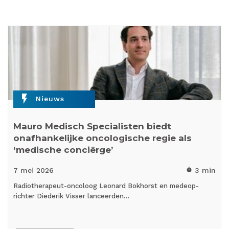
flash_on
Nieuws
Mauro Medisch Specialisten biedt
onafhankelijke oncologische regie als
‘medische conciërge’
7 mei
2026
3 min
timer
Radiotherapeut-oncoloog Leonard Bokhorst en medeop­
richter Diederik Visser lanceerden…