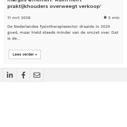
praktijkhouders overweegt verkoop’
11 mrt
2026
5 min
timer
De Nederlandse fysiotherapiesector draaide in 2025
goed, maar hield steeds minder van de omzet over. Dat
is de…
Lees verder »
cases
Bedrijfsnieuws