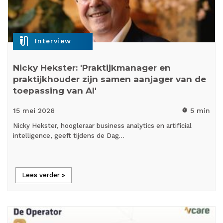
mic_external_on
Interview
Nicky Hekster: 'Praktijkmanager en
praktijkhouder zijn samen aanjager van de
toepassing van AI'
15 mei
2026
5 min
timer
Nicky Hekster, hoogleraar business analytics en artificial
intelligence, geeft tijdens de Dag…
Lees verder »