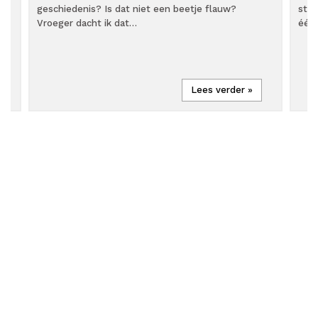
met
geschiedenis? Is dat niet een beetje flauw?
staa
Vroeger dacht ik dat…
één
Lees verder »