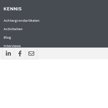
KENNIS
Achtergrondartikelen
Activiteiten
Blog
Interviews
Nieuws
Vacatures
Whitepapers
WEBSITE
Privacyverklaring
Algemene voorwaarden