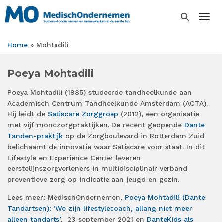
Overslaan
en
search
Togg
naar
de
Home
Mohtadili
inhoud
Kruimelpad
gaan
Poeya Mohtadili
Poeya Mohtadili (1985) studeerde tandheelkunde aan
Academisch Centrum Tandheelkunde Amsterdam (ACTA).
Hij leidt de
Satiscare Zorggroep
(2012), een organisatie
met vijf mondzorgpraktijken. De recent geopende
Dante
Tanden-praktijk
op de Zorgboulevard in Rotterdam Zuid
belichaamt de innovatie waar Satiscare voor staat. In dit
Lifestyle en Experience Center leveren
eerstelijnszorgverleners in multidisciplinair verband
preventieve zorg op indicatie aan jeugd en gezin.
Lees meer: MedischOndernemen,
Poeya Mohtadili (Dante
Tandartsen): ‘We zijn lifestylecoach, allang niet meer
alleen tandarts’
, 23 september 2021 en
DanteKids als