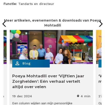
Functie
Tandarts en directeur
Meer artikelen, evenementen & downloads van Poeya
Mohtadili
person_outline
person_out
Blog
Poeya Mohtadili over ‘Vijftien jaar
‘W
Zorghelden’: Eén verhaal vertelt
mi
altijd over velen
min
19 dec
2024
4 min
27 
timer
Een column wijden aan míjn persoonlijke
Op L