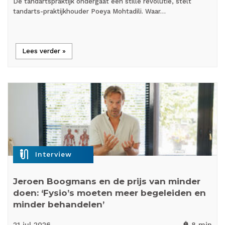
De tandartspraktijk ondergaat een stille revolutie, stelt
tandarts-praktijkhouder Poeya Mohtadili. Waar…
Lees verder »
mic_external_on
Interview
Jeroen Boogmans en de prijs van minder
doen: ‘Fysio’s moeten meer begeleiden en
minder behandelen’
21 jul
2026
8 min
timer