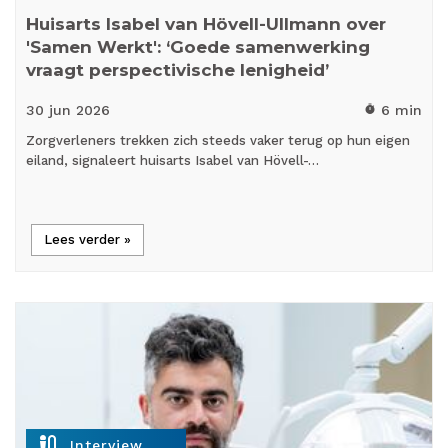
Huisarts Isabel van Hövell-Ullmann over
'Samen Werkt': ‘Goede samenwerking
vraagt perspectivische lenigheid’
30 jun
2026
6 min
timer
Zorgverleners trekken zich steeds vaker terug op hun eigen
eiland, signaleert huisarts Isabel van Hövell-…
Lees verder »
mic_external_on
Interview