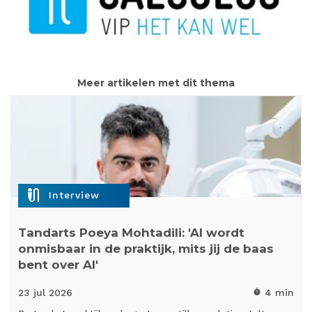
Meer artikelen met dit thema
mic_external_on
Interview
Tandarts Poeya Mohtadili: 'AI wordt
onmisbaar in de praktijk, mits jij de baas
bent over AI'
23 jul
2026
4 min
timer