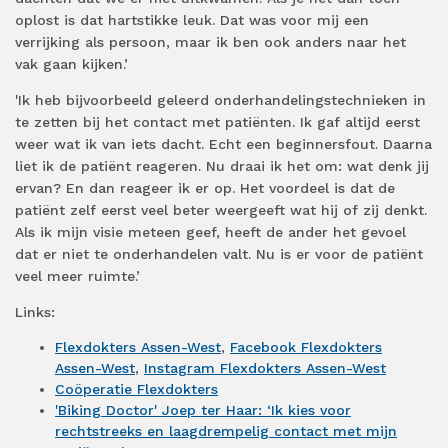
oplost is dat hartstikke leuk. Dat was voor mij een
verrijking als persoon, maar ik ben ook anders naar het
vak gaan kijken.’
'Ik heb bijvoorbeeld geleerd onderhandelingstechnieken in
te zetten bij het contact met patiënten. Ik gaf altijd eerst
weer wat ik van iets dacht. Echt een beginnersfout. Daarna
liet ik de patiënt reageren. Nu draai ik het om: wat denk jij
ervan? En dan reageer ik er op. Het voordeel is dat de
patiënt zelf eerst veel beter weergeeft wat hij of zij denkt.
Als ik mijn visie meteen geef, heeft de ander het gevoel
dat er niet te onderhandelen valt. Nu is er voor de patiënt
veel meer ruimte.’
Links:
Flexdokters Assen-West
,
Facebook Flexdokters
Assen-West
,
Instagram Flexdokters Assen-West
Coöperatie Flexdokters
'Biking Doctor' Joep ter Haar: ‘Ik kies voor
rechtstreeks en laagdrempelig contact met mijn