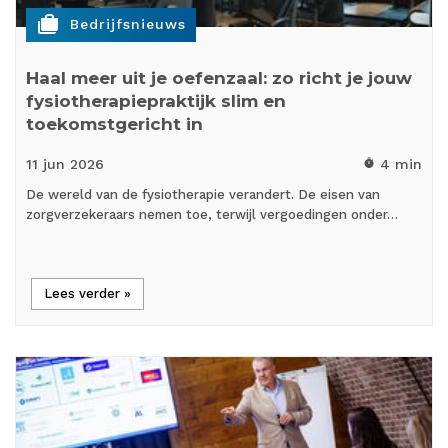
cases
Bedrijfsnieuws
Haal meer uit je oefenzaal: zo richt je jouw
fysiotherapiepraktijk slim en
toekomstgericht in
11 jun
2026
4 min
timer
De wereld van de fysiotherapie verandert. De eisen van
zorgverzekeraars nemen toe, terwijl vergoedingen onder…
Lees verder »