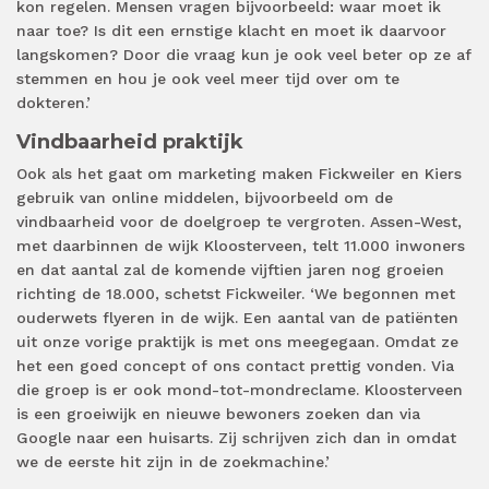
kon regelen. Mensen vragen bijvoorbeeld: waar moet ik
naar toe? Is dit een ernstige klacht en moet ik daarvoor
langskomen? Door die vraag kun je ook veel beter op ze af
stemmen en hou je ook veel meer tijd over om te
dokteren.’
Vindbaarheid praktijk
Ook als het gaat om marketing maken Fickweiler en Kiers
gebruik van online middelen, bijvoorbeeld om de
vindbaarheid voor de doelgroep te vergroten. Assen-West,
met daarbinnen de wijk Kloosterveen, telt 11.000 inwoners
en dat aantal zal de komende vijftien jaren nog groeien
richting de 18.000, schetst Fickweiler. ‘We begonnen met
ouderwets flyeren in de wijk. Een aantal van de patiënten
uit onze vorige praktijk is met ons meegegaan. Omdat ze
het een goed concept of ons contact prettig vonden. Via
die groep is er ook mond-tot-mondreclame. Kloosterveen
is een groeiwijk en nieuwe bewoners zoeken dan via
Google naar een huisarts. Zij schrijven zich dan in omdat
we de eerste hit zijn in de zoekmachine.’