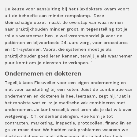
De keuze voor aansluiting bij het Flexdokters kwam voort
uit de behoefte aan minder rompslomp. ‘Deze
kleinschalige opzet maakt de overstap van waarnemen
naar praktijkhouden minder groot. In tegenstelling tot je
rol als waarnemer ben je wel verantwoordelijk voor de
patiënten en bijvoorbeeld 24-uurs zorg, voor procedures
en ICT-systemen. Vooral die systemen moet je als
praktijkhouder goed leren kennen, terwijl je als waarnemer
puur komt om je diensten te verkopen. ’
Ondernemen en dokteren
Tegelijk koos Fickweiler voor een eigen onderneming en
niet voor aansluiting bij een keten. Juist de combinatie van
ondernemen en dokteren is heel leerzaam, zegt hij. ‘Dat is
het mooiste wat er is: je medische vak combineren met
ondernemen. Je kunt vreselijk veel leren als je dat wil: over
wetgeving, ICT, onderhandelingen. Hoe kom je tot
contracten, marketing, inspectie, protocollen, financiën en
ga zo maar door. We hadden ook problemen waarvan we
dachten dat we er niet uitkwamen. Als je het dan toch