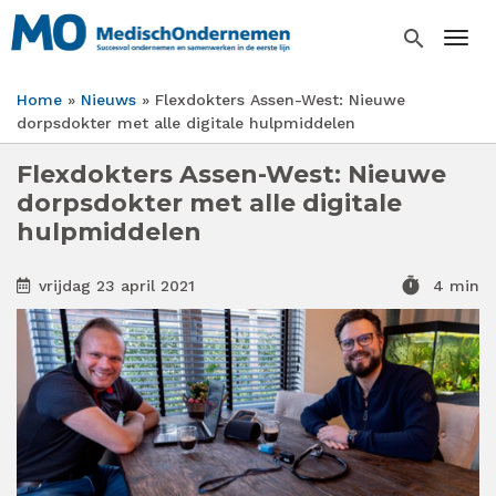
Overslaan
en
search
Togg
naar
de
Home
Nieuws
Flexdokters Assen-West: Nieuwe
inhoud
Kruimelpad
dorpsdokter met alle digitale hulpmiddelen
gaan
Flexdokters Assen-West: Nieuwe
dorpsdokter met alle digitale
hulpmiddelen
timer
vrijdag 23 april 2021
4 min