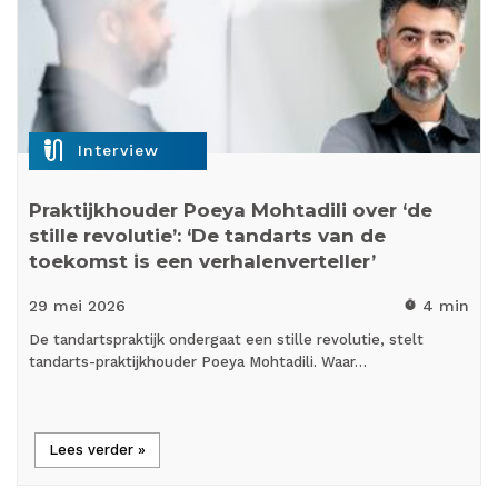
mic_external_on
Interview
Praktijkhouder Poeya Mohtadili over ‘de
stille revolutie’: ‘De tandarts van de
toekomst is een verhalenverteller’
29 mei
2026
4 min
timer
De tandartspraktijk ondergaat een stille revolutie, stelt
tandarts-praktijkhouder Poeya Mohtadili. Waar…
Lees verder »