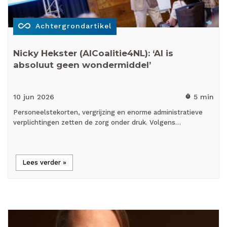
all_inclusive
Achtergrondartikel
Nicky Hekster (AICoalitie4NL): ‘AI is
absoluut geen wondermiddel’
10 jun
2026
5 min
timer
Personeelstekorten, vergrijzing en enorme administratieve
verplichtingen zetten de zorg onder druk. Volgens…
Lees verder »