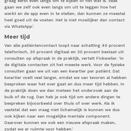
graag eerst even langs om te kijken of het wat is. Vaak
gaan we zelf ook even langs om uit te leggen hoe het
werkt en de app even in te stellen, dan kunnen ze meestal
heel goed uit de voeten. Het is niet moeilijker dan contact
via WhatsApp.’
Meer tijd
Van alle patiëntencontact loopt naar schatting 40 procent
telefonisch, 30 procent digitaal en 30 procent bestaat uit
consulten op afspraak in de praktijk, vertelt Fickweiler. ‘In
de digitale contacten zit het meeste werk. Voor de fysieke
consulten gaan we uit van een kwartier per patiënt. Dat
kwartier voelt veel langer, omdat we van tevoren al hebben
besproken waar het over gaat en dus meer tijd hebben. In
de praktijk doen we dan meteen het onderzoek aan de
buik of de rug. Dan heb je ook tijd om andere dingen te
bespreken bijvoorbeeld over thuis of over werk. Als ik
vaststel dat een vraag niet lichamelijk is kunnen we dus
ook kijken naar een mogelijke mentale component.
Daarover kunnen we ook een nieuwe afspraak maken,
zodat we er ruimte voor hebben.’