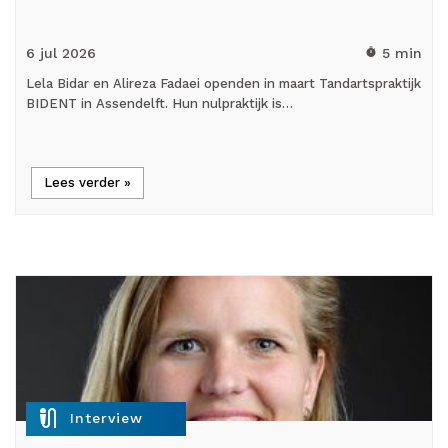
6 jul
2026
5 min
timer
Lela Bidar en Alireza Fadaei openden in maart Tandartspraktijk
BIDENT in Assendelft. Hun nulpraktijk is…
Lees verder »
mic_external_on
Interview