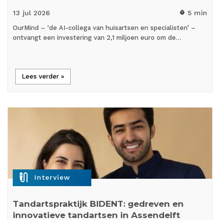
13 jul
2026
5 min
timer
OurMind – ‘de AI-collega van huisartsen en specialisten’ –
ontvangt een investering van 2,1 miljoen euro om de…
Lees verder »
mic_external_on
Interview
Tandartspraktijk BIDENT: gedreven en
innovatieve tandartsen in Assendelft