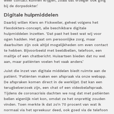
weer contact kunnen krijgen, zoals dat vroeger ook ging
bij de dorpsdokter.’
Digitale hulpmiddelen
Daarbij willen Kiers en Fickweiler, geheel volgens het
Flexdokters-concept, alle beschikbare digitale
hulpmiddelen inzetten. ‘Dat past het best wat wij voor
ogen hadden. Het gaat om persoonlijke zorg, maar
daarbuiten zijn ook altijd mogelijkheden om even contact
te hebben. Bijvoorbeeld met beeldbellen, telefoon, een
mailtje of een chatbericht. Huisartsen bieden dat nu wel
aan, maar patiënten voelen het vaak anders.’
Juist die inzet van digitale middelen biedt ruimte aan de
patiënt. ‘Patiënten maken een afspraak via onze webapp.
De afspraken komen direct in de werklijst. Dat kan een
terugbelverzoek zijn, een chat of een videobelafspraak.
Tijdens de coronacrisis dachten we nog dat met patiënten
bellen eigenlijk niet kon, omdat ze het onprettig zouden
vinden. Toen merkte ik dat zo’n 70 procent van wat ik
normaal via het spreekuur deed, ook goed via de telefoon