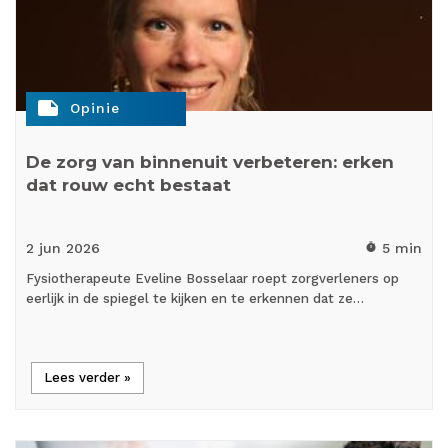
note
Opinie
De zorg van binnenuit verbeteren: erken
dat rouw echt bestaat
2 jun
2026
5 min
timer
Fysiotherapeute Eveline Bosselaar roept zorgverleners op
eerlijk in de spiegel te kijken en te erkennen dat ze…
Lees verder »