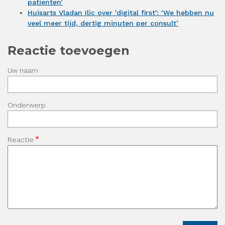
patiënten’
Huisarts Vladan Ilic over 'digital first': ‘We hebben nu
veel meer tijd, dertig minuten per consult’
Reactie toevoegen
Uw naam
Onderwerp
Reactie