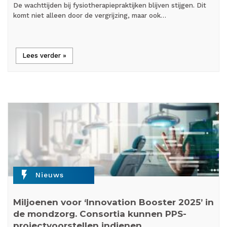
De wachttijden bij fysiotherapiepraktijken blijven stijgen. Dit
komt niet alleen door de vergrijzing, maar ook…
Lees verder »
flash_on
Nieuws
Miljoenen voor ‘Innovation Booster 2025’ in
de mondzorg. Consortia kunnen PPS-
projectvoorstellen indienen