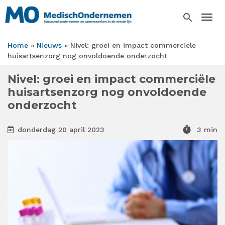
Overslaan
en
search
Togg
naar
de
Home
Nieuws
Nivel: groei en impact commerciële
inhoud
Kruimelpad
huisartsenzorg nog onvoldoende onderzocht
gaan
Nivel: groei en impact commerciële
huisartsenzorg nog onvoldoende
onderzocht
timer
donderdag 20 april 2023
3 min