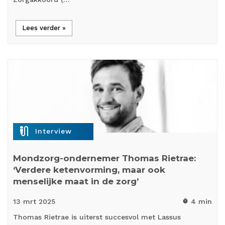
Lees verder »
mic_external_on
Interview
Mondzorg-ondernemer Thomas Rietrae:
‘Verdere ketenvorming, maar ook
menselijke maat in de zorg’
13 mrt
2025
4 min
timer
Thomas Rietrae is uiterst succesvol met Lassus