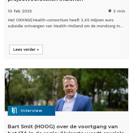
10 feb
2025
3 min
timer
Het ORANGEHealth-consortium heeft 3,45 miljoen euro
subsidie ontvangen van Health~Holland om de mondzorg in…
Lees verder »
mic_external_on
Interview
Bart Smit (HOOG) over de voortgang van