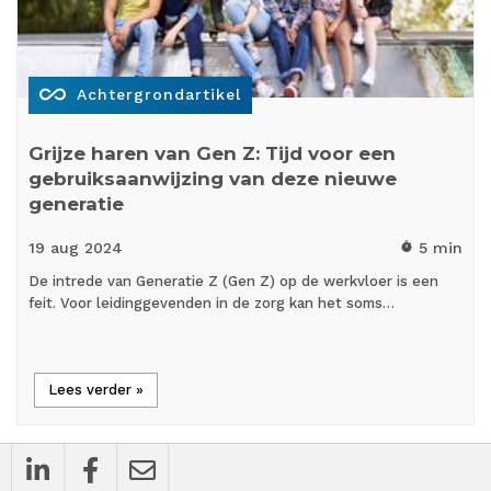
all_inclusive
Achtergrondartikel
Grijze haren van Gen Z: Tijd voor een
gebruiksaanwijzing van deze nieuwe
generatie
19 aug
2024
5 min
timer
De intrede van Generatie Z (Gen Z) op de werkvloer is een
feit. Voor leidinggevenden in de zorg kan het soms…
Lees verder »