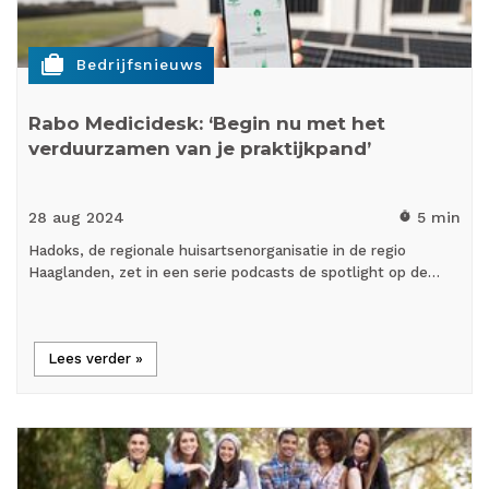
cases
Bedrijfsnieuws
Rabo Medicidesk: ‘Begin nu met het
verduurzamen van je praktijkpand’
28 aug
2024
5 min
timer
Hadoks, de regionale huisartsenorganisatie in de regio
Haaglanden, zet in een serie podcasts de spotlight op de…
Lees verder »