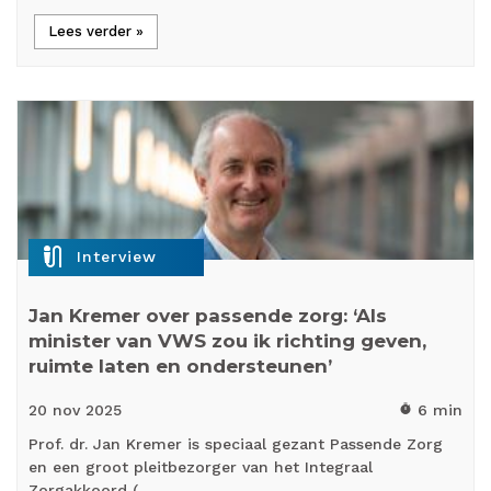
Lees verder »
mic_external_on
Interview
Jan Kremer over passende zorg: ‘Als
minister van VWS zou ik richting geven,
ruimte laten en ondersteunen’
20 nov
2025
6 min
timer
Prof. dr. Jan Kremer is speciaal gezant Passende Zorg
en een groot pleitbezorger van het Integraal
Zorgakkoord (…