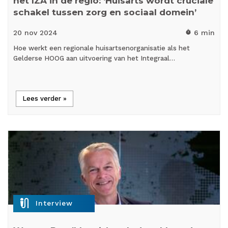
het IZA in de regio: ‘Huisarts wordt cruciale
schakel tussen zorg en sociaal domein’
20 nov
2024
6 min
timer
Hoe werkt een regionale huisartsenorganisatie als het
Gelderse HOOG aan uitvoering van het Integraal…
Lees verder »
mic_external_on
Interview