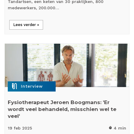
Tandartsen, een keten van 30 praktijken, 800
medewerkers, 200.000…
Lees verder »
mic_external_on
Interview
Fysiotherapeut Jeroen Boogmans: 'Er
wordt veel behandeld, misschien wel te
veel'
19 feb
2025
4 min
timer