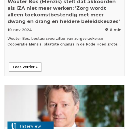
Wouter Bos (Menzis) stelt dat akkoorden
als IZA niet meer werken: 'Zorg wordt
alleen toekomstbestendig met meer
dwang en drang en heldere beleidskeuzes’
19 nov
2024
6 min
timer
Wouter Bos, bestuursvoorzitter van zorgverzekeraar
Coöperatie Menzis, plaatste onlangs in de Rode Hoed grote…
Lees verder »
mic_external_on
Interview