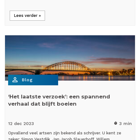
Lees verder »
person_outline
Blog
‘Het laatste verzoek’: een spannend
verhaal dat blijft boeien
12 dec
2023
3 min
timer
Opvallend veel artsen zijn bekend als schrijver. U kent ze
zeker: Simon Vestdijk, Jan Jacob Slauerhoff, Willem…