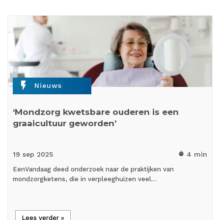
flash_on
Nieuws
‘Mondzorg kwetsbare ouderen is een
graaicultuur geworden’
19 sep
2025
4 min
timer
EenVandaag deed onderzoek naar de praktijken van
mondzorgketens, die in verpleeghuizen veel…
Lees verder »