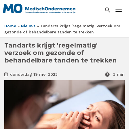
Overslaan
en
search
Togg
naar
de
Home
Nieuws
Tandarts krijgt 'regelmatig' verzoek om
inhoud
Kruimelpad
gezonde of behandelbare tanden te trekken
gaan
Tandarts krijgt 'regelmatig'
verzoek om gezonde of
behandelbare tanden te trekken
timer
donderdag 19 mei 2022
2 min