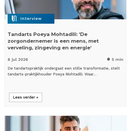
mic_external_on
Interview
Tandarts Poeya Mohtadili: 'De
zorgondernemer is een mens, met
verveling, zingeving en energie'
8 jul
2026
5 min
timer
De tandartspraktijk ondergaat een stille transformatie, stelt
tandarts-praktijkhouder Poeya Mohtadili. Waar…
Lees verder »