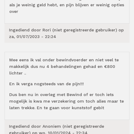
als je weinig geld hebt, en pijn blijven er weinig opties
over
Ingediend door
Rori (niet geregistreerde gebruiker)
op
za, 01/07/2023 - 22:24
Mee eens ik val onder bewindvoerder en niet veel te
makkelijk dus nu 4 behandelingen gehad en €800
lichter ..
En ik verga nogsteeds van de pijn!!!
Dus ben nu in overleg met Bewind of er toch iets
mogelijk is kwa me verzekering om toch alles maar te
laten trekke. En te gaan voor kunststof gebit
Ingediend door
Anoniem (niet geregistreerde
gebruiker)
op wo, 10/01/2024 - 22:34