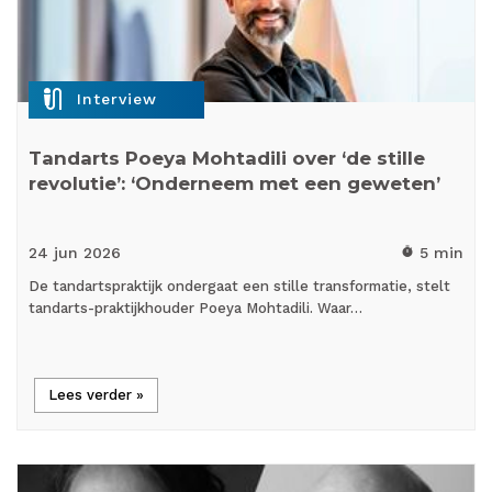
mic_external_on
Interview
Tandarts Poeya Mohtadili over ‘de stille
revolutie’: ‘Onderneem met een geweten’
24 jun
2026
5 min
timer
De tandartspraktijk ondergaat een stille transformatie, stelt
tandarts-praktijkhouder Poeya Mohtadili. Waar…
Lees verder »