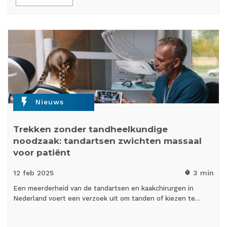
flash_on
Nieuws
Trekken zonder tandheelkundige
noodzaak: tandartsen zwichten massaal
voor patiënt
12 feb
2025
3 min
timer
Een meerderheid van de tandartsen en kaakchirurgen in
Nederland voert een verzoek uit om tanden of kiezen te…