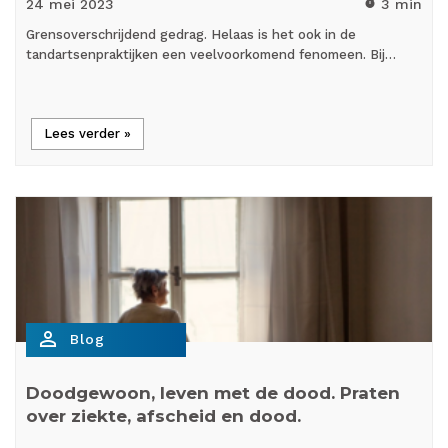
24 mei
2023
3 min
timer
Grensoverschrijdend gedrag. Helaas is het ook in de
tandartsenpraktijken een veelvoorkomend fenomeen. Bij…
Lees verder »
person_outline
Blog
Doodgewoon, leven met de dood. Praten
over ziekte, afscheid en dood.