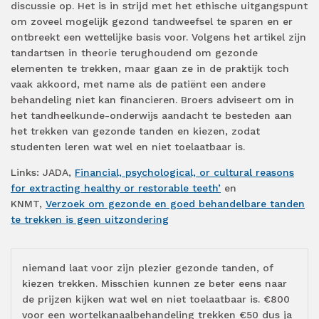
discussie op. Het is in strijd met het ethische uitgangspunt
om zoveel mogelijk gezond tandweefsel te sparen en er
ontbreekt een wettelijke basis voor. Volgens het artikel zijn
tandartsen in theorie terughoudend om gezonde
elementen te trekken, maar gaan ze in de praktijk toch
vaak akkoord, met name als de patiënt een andere
behandeling niet kan financieren. Broers adviseert om in
het tandheelkunde-onderwijs aandacht te besteden aan
het trekken van gezonde tanden en kiezen, zodat
studenten leren wat wel en niet toelaatbaar is.
Links: JADA,
Financial, psychological, or cultural reasons
for extracting healthy or restorable teeth’
en
KNMT,
Verzoek om gezonde en goed behandelbare tanden
te trekken is geen uitzondering
niemand laat voor zijn plezier gezonde tanden, of
kiezen trekken. Misschien kunnen ze beter eens naar
de prijzen kijken wat wel en niet toelaatbaar is. €800
voor een wortelkanaalbehandeling trekken €50 dus ja