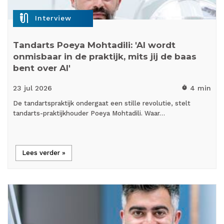
mic_external_on
Interview
Tandarts Poeya Mohtadili: 'AI wordt
onmisbaar in de praktijk, mits jij de baas
bent over AI'
23 jul
2026
4 min
timer
De tandartspraktijk ondergaat een stille revolutie, stelt
tandarts-praktijkhouder Poeya Mohtadili. Waar…
Lees verder »