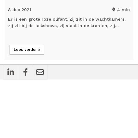
8 dec
2021
4 min
timer
Er is een grote roze olifant. Zij zit in de wachtkamers,
zij zit bij de talkshows, zij staat in de kranten, zij…
Lees verder »
person_outline
Blog
Moedig boek over ‘dood en leven’: ‘De
gezondheidszorg investeert vaak in lost