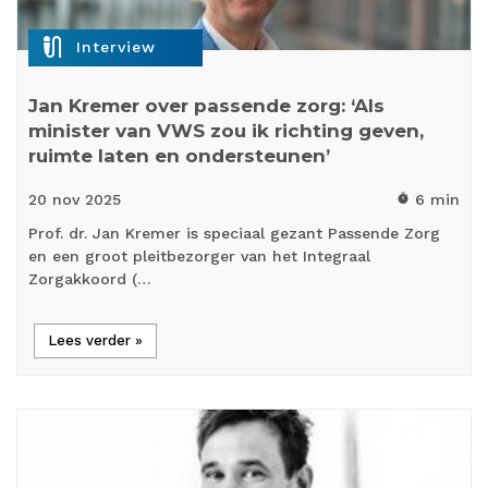
mic_external_on
Interview
Jan Kremer over passende zorg: ‘Als
minister van VWS zou ik richting geven,
ruimte laten en ondersteunen’
20 nov
2025
6 min
timer
Prof. dr. Jan Kremer is speciaal gezant Passende Zorg
en een groot pleitbezorger van het Integraal
Zorgakkoord (…
Lees verder »