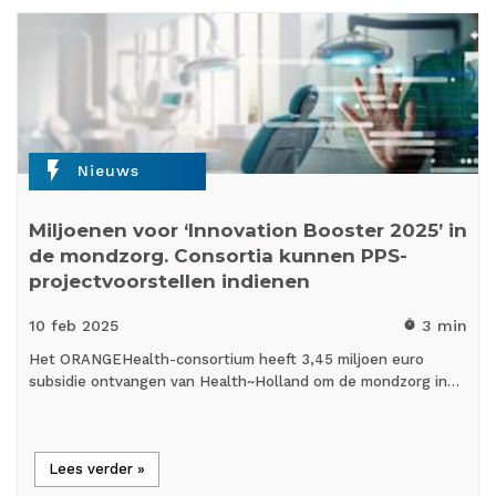
flash_on
Nieuws
Miljoenen voor ‘Innovation Booster 2025’ in
de mondzorg. Consortia kunnen PPS-
projectvoorstellen indienen
10 feb
2025
3 min
timer
Het ORANGEHealth-consortium heeft 3,45 miljoen euro
subsidie ontvangen van Health~Holland om de mondzorg in…
Lees verder »