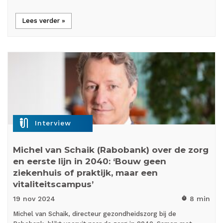
Lees verder »
mic_external_on
Interview
Michel van Schaik (Rabobank) over de zorg
en eerste lijn in 2040: ‘Bouw geen
ziekenhuis of praktijk, maar een
vitaliteitscampus’
19 nov
2024
8 min
timer
Michel van Schaik, directeur gezondheidszorg bij de