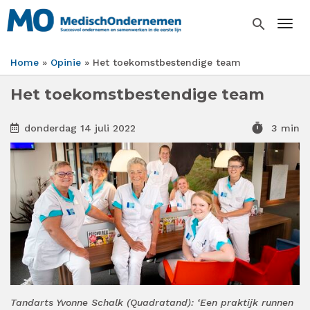
Overslaan
en
search
Togg
naar
de
Home
Opinie
Het toekomstbestendige team
inhoud
Kruimelpad
gaan
Het toekomstbestendige team
timer
donderdag 14 juli 2022
3 min
Tandarts Yvonne Schalk (Quadratand): ‘Een praktijk runnen