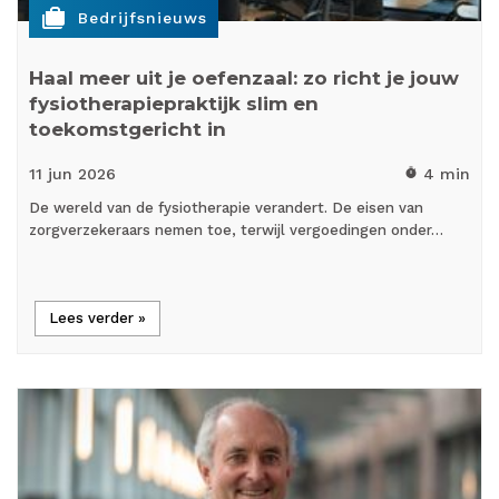
cases
Bedrijfsnieuws
Haal meer uit je oefenzaal: zo richt je jouw
fysiotherapiepraktijk slim en
toekomstgericht in
11 jun
2026
4 min
timer
De wereld van de fysiotherapie verandert. De eisen van
zorgverzekeraars nemen toe, terwijl vergoedingen onder…
Lees verder »