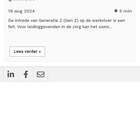
19 aug
2024
5 min
timer
De intrede van Generatie Z (Gen Z) op de werkvloer is een
feit. Voor leidinggevenden in de zorg kan het soms…
Lees verder »
all_inclusive
Achtergrondartikel
De Omdenkshow: Spectaculair sluitstuk
van ondernemerscongressen Praktijk Anno