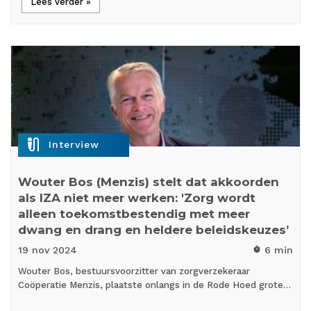
Lees verder »
mic_external_on
Interview
Wouter Bos (Menzis) stelt dat akkoorden
als IZA niet meer werken: 'Zorg wordt
alleen toekomstbestendig met meer
dwang en drang en heldere beleidskeuzes’
19 nov
2024
6 min
timer
Wouter Bos, bestuursvoorzitter van zorgverzekeraar
Coöperatie Menzis, plaatste onlangs in de Rode Hoed grote…