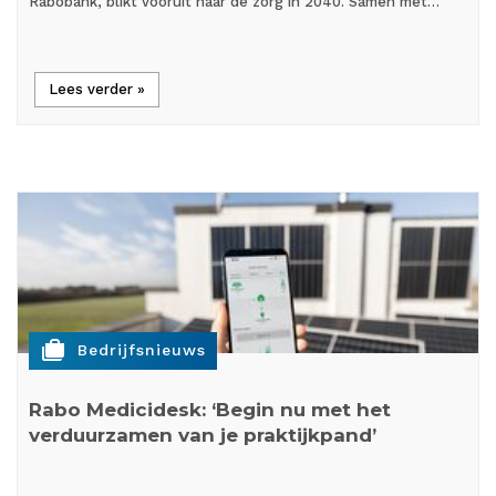
Rabobank, blikt vooruit naar de zorg in 2040. Samen met…
Lees verder »
cases
Bedrijfsnieuws
Rabo Medicidesk: ‘Begin nu met het
verduurzamen van je praktijkpand’