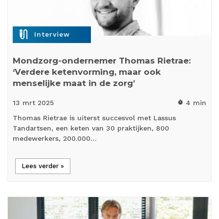
mic_external_on
Interview
Mondzorg-ondernemer Thomas Rietrae:
‘Verdere ketenvorming, maar ook
menselijke maat in de zorg’
13 mrt
2025
4 min
timer
Thomas Rietrae is uiterst succesvol met Lassus
Tandartsen, een keten van 30 praktijken, 800
medewerkers, 200.000…
Lees verder »