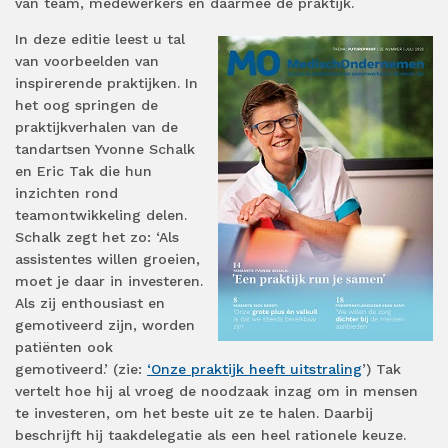
van team, medewerkers én daarmee de praktijk.
In deze editie leest u tal
van voorbeelden van
inspirerende praktijken. In
het oog springen de
praktijkverhalen van de
tandartsen Yvonne Schalk
en Eric Tak die hun
inzichten rond
teamontwikkeling delen.
Schalk zegt het zo: ‘Als
assistentes willen groeien,
moet je daar in investeren.
Als zij enthousiast en
gemotiveerd zijn, worden
patiënten ook
gemotiveerd.’ (zie:
‘Onze praktijk heeft uitstraling
’) Tak
vertelt hoe hij al vroeg de noodzaak inzag om in mensen
te investeren, om het beste uit ze te halen. Daarbij
beschrijft hij taakdelegatie als een heel rationele keuze.