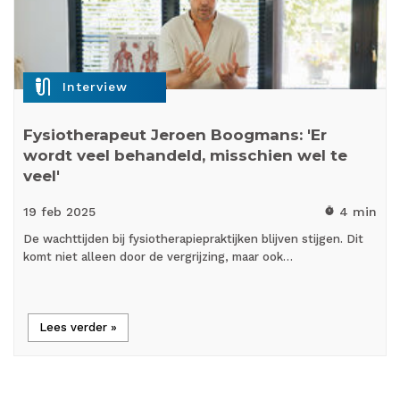
mic_external_on
Interview
Fysiotherapeut Jeroen Boogmans: 'Er
wordt veel behandeld, misschien wel te
veel'
19 feb
2025
4 min
timer
De wachttijden bij fysiotherapiepraktijken blijven stijgen. Dit
komt niet alleen door de vergrijzing, maar ook…
Lees verder »