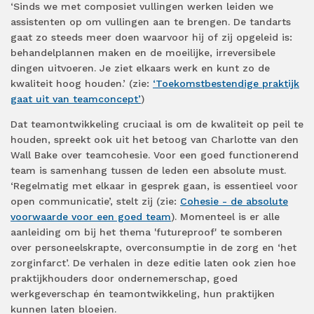
‘Sinds we met composiet vullingen werken leiden we
assistenten op om vullingen aan te brengen. De tandarts
gaat zo steeds meer doen waarvoor hij of zij opgeleid is:
behandelplannen maken en de moeilijke, irreversibele
dingen uitvoeren. Je ziet elkaars werk en kunt zo de
kwaliteit hoog houden.’ (zie:
‘Toekomstbestendige praktijk
gaat uit van teamconcept’
)
Dat teamontwikkeling cruciaal is om de kwaliteit op peil te
houden, spreekt ook uit het betoog van Charlotte van den
Wall Bake over teamcohesie. Voor een goed functionerend
team is samenhang tussen de leden een absolute must.
‘Regelmatig met elkaar in gesprek gaan, is essentieel voor
open communicatie’, stelt zij (zie:
Cohesie - de absolute
voorwaarde voor een goed team
). Momenteel is er alle
aanleiding om bij het thema 'futureproof' te somberen
over personeelskrapte, overconsumptie in de zorg en ‘het
zorginfarct’. De verhalen in deze editie laten ook zien hoe
praktijkhouders door ondernemerschap, goed
werkgeverschap én teamontwikkeling, hun praktijken
kunnen laten bloeien.