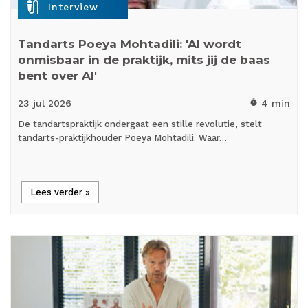
mic_external_on
Interview
Tandarts Poeya Mohtadili: 'AI wordt
onmisbaar in de praktijk, mits jij de baas
bent over AI'
23 jul
2026
4 min
timer
De tandartspraktijk ondergaat een stille revolutie, stelt
tandarts-praktijkhouder Poeya Mohtadili. Waar…
Lees verder »