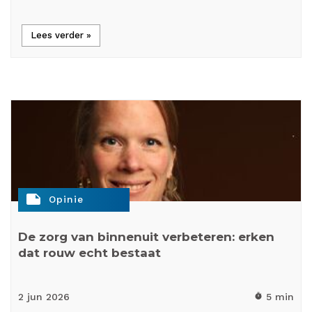
Lees verder »
note
Opinie
De zorg van binnenuit verbeteren: erken
dat rouw echt bestaat
2 jun
2026
5 min
timer