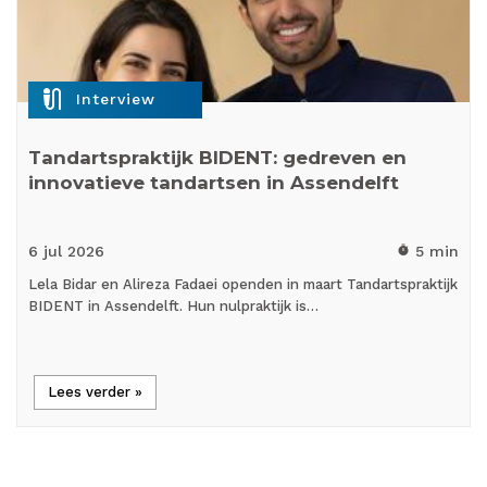
mic_external_on
Interview
Tandartspraktijk BIDENT: gedreven en
innovatieve tandartsen in Assendelft
6 jul
2026
5 min
timer
Lela Bidar en Alireza Fadaei openden in maart Tandartspraktijk
BIDENT in Assendelft. Hun nulpraktijk is…
Lees verder »