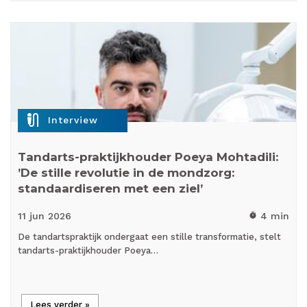
mic_external_on
Interview
Tandarts-praktijkhouder Poeya Mohtadili:
’De stille revolutie in de mondzorg:
standaardiseren met een ziel’
11 jun
2026
4 min
timer
De tandartspraktijk ondergaat een stille transformatie, stelt
tandarts-praktijkhouder Poeya…
Lees verder »