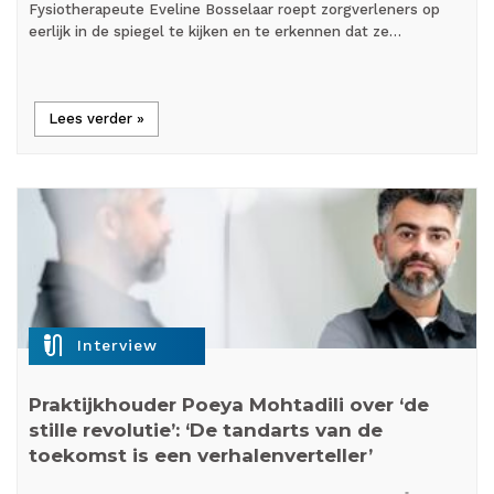
Fysiotherapeute Eveline Bosselaar roept zorgverleners op
eerlijk in de spiegel te kijken en te erkennen dat ze…
Lees verder »
mic_external_on
Interview
Praktijkhouder Poeya Mohtadili over ‘de
stille revolutie’: ‘De tandarts van de
toekomst is een verhalenverteller’