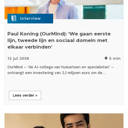
mic_external_on
Interview
Paul Koning (OurMind): ‘We gaan eerste
lijn, tweede lijn en sociaal domein met
elkaar verbinden’
13 jul
2026
5 min
timer
OurMind – ‘de AI-collega van huisartsen en specialisten’ –
ontvangt een investering van 2,1 miljoen euro om de…
Lees verder »