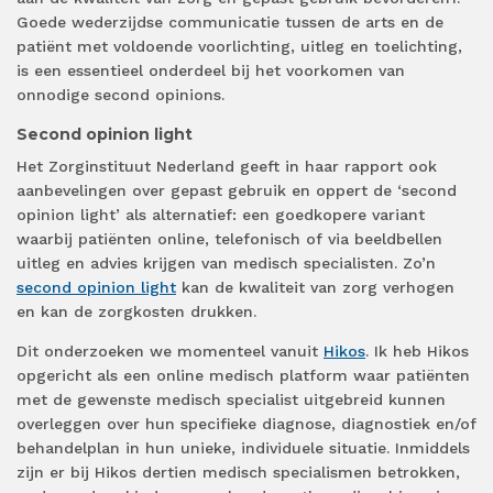
Goede wederzijdse communicatie tussen de arts en de
patiënt met voldoende voorlichting, uitleg en toelichting,
is een essentieel onderdeel bij het voorkomen van
onnodige second opinions.
Second opinion light
Het Zorginstituut Nederland geeft in haar rapport ook
aanbevelingen over gepast gebruik en oppert de ‘second
opinion light’ als alternatief: een goedkopere variant
waarbij patiënten online, telefonisch of via beeldbellen
uitleg en advies krijgen van medisch specialisten. Zo’n
second opinion light
kan de kwaliteit van zorg verhogen
en kan de zorgkosten drukken.
Dit onderzoeken we momenteel vanuit
Hikos
. Ik heb Hikos
opgericht als een online medisch platform waar patiënten
met de gewenste medisch specialist uitgebreid kunnen
overleggen over hun specifieke diagnose, diagnostiek en/of
behandelplan in hun unieke, individuele situatie. Inmiddels
zijn er bij Hikos dertien medisch specialismen betrokken,