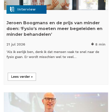
mic_external_on
Interview
Jeroen Boogmans en de prijs van minder
doen: ‘Fysio’s moeten meer begeleiden en
minder behandelen’
21 jul
2026
8 min
timer
‘Als ik eerlijk ben, denk ik dat mensen vaak te snel naar de
fysio gaan. Er wordt misschien wel te veel…
Lees verder »