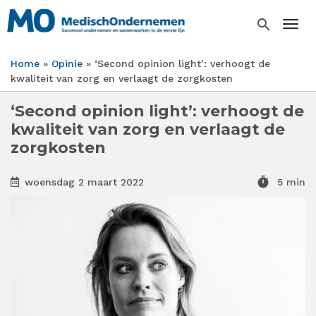
Overslaan
en
search
Togg
naar
de
Home
Opinie
‘Second opinion light’: verhoogt de
inhoud
Kruimelpad
kwaliteit van zorg en verlaagt de zorgkosten
gaan
‘Second opinion light’: verhoogt de
kwaliteit van zorg en verlaagt de
zorgkosten
timer
woensdag 2 maart 2022
5 min