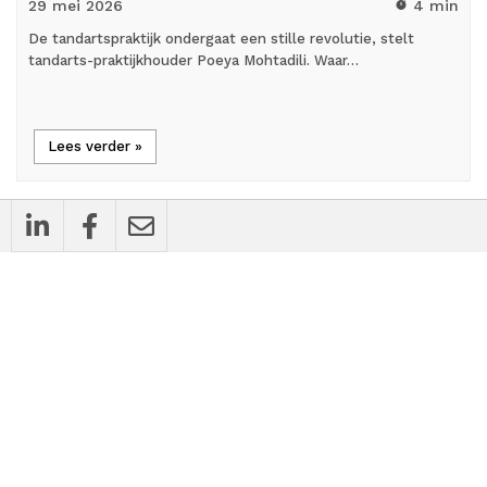
29 mei
2026
4 min
timer
De tandartspraktijk ondergaat een stille revolutie, stelt
tandarts-praktijkhouder Poeya Mohtadili. Waar…
Lees verder »
mic_external_on
Interview
Mauro Medisch Specialisten: ‘Geen second
opinion, maar gids en medisch
vertrouwenspersoon’