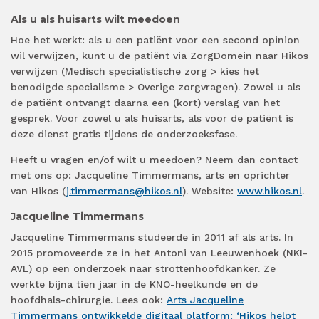
Als u als huisarts wilt meedoen
Hoe het werkt: als u een patiënt voor een second opinion
wil verwijzen, kunt u de patiënt via ZorgDomein naar Hikos
verwijzen (Medisch specialistische zorg > kies het
benodigde specialisme > Overige zorgvragen). Zowel u als
de patiënt ontvangt daarna een (kort) verslag van het
gesprek. Voor zowel u als huisarts, als voor de patiënt is
deze dienst gratis tijdens de onderzoeksfase.
Heeft u vragen en/of wilt u meedoen? Neem dan contact
met ons op: Jacqueline Timmermans, arts en oprichter
van Hikos (
j.timmermans@hikos.nl
). Website:
www.hikos.nl
.
Jacqueline Timmermans
Jacqueline Timmermans studeerde in 2011 af als arts. In
2015 promoveerde ze in het Antoni van Leeuwenhoek (NKI-
AVL) op een onderzoek naar strottenhoofdkanker. Ze
werkte bijna tien jaar in de KNO-heelkunde en de
hoofdhals-chirurgie. Lees ook:
Arts Jacqueline
Timmermans ontwikkelde digitaal platform: ‘Hikos helpt