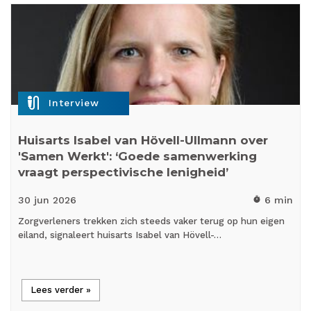
mic_external_on
Interview
Huisarts Isabel van Hövell-Ullmann over
'Samen Werkt': ‘Goede samenwerking
vraagt perspectivische lenigheid’
30 jun
2026
6 min
timer
Zorgverleners trekken zich steeds vaker terug op hun eigen
eiland, signaleert huisarts Isabel van Hövell-…
Lees verder »