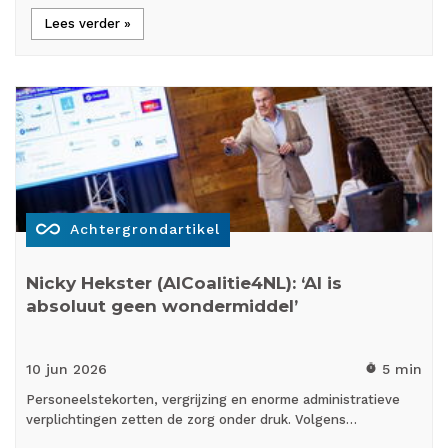
Lees verder »
all_inclusive
Achtergrondartikel
Nicky Hekster (AICoalitie4NL): ‘AI is
absoluut geen wondermiddel’
10 jun
2026
5 min
timer
Personeelstekorten, vergrijzing en enorme administratieve
verplichtingen zetten de zorg onder druk. Volgens…