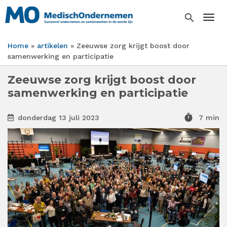
Overslaan
en
search
Togg
naar
de
Home
artikelen
Zeeuwse zorg krijgt boost door
inhoud
Kruimelpad
samenwerking en participatie
gaan
Zeeuwse zorg krijgt boost door
samenwerking en participatie
timer
donderdag 13 juli 2023
7 min