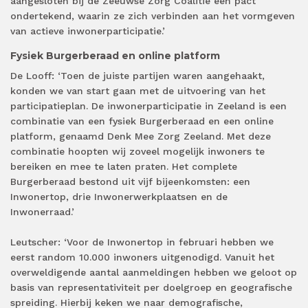
aangesloten bij de Zeeuwse Zorg Coalitie een pact
ondertekend, waarin ze zich verbinden aan het vormgeven
van actieve inwonerparticipatie.’
Fysiek Burgerberaad en online platform
De Looff: ‘Toen de juiste partijen waren aangehaakt,
konden we van start gaan met de uitvoering van het
participatieplan. De inwonerparticipatie in Zeeland is een
combinatie van een fysiek Burgerberaad en een online
platform, genaamd Denk Mee Zorg Zeeland. Met deze
combinatie hoopten wij zoveel mogelijk inwoners te
bereiken en mee te laten praten. Het complete
Burgerberaad bestond uit vijf bijeenkomsten: een
Inwonertop, drie Inwonerwerkplaatsen en de
Inwonerraad.’
Leutscher: ‘Voor de Inwonertop in februari hebben we
eerst random 10.000 inwoners uitgenodigd. Vanuit het
overweldigende aantal aanmeldingen hebben we geloot op
basis van representativiteit per doelgroep en geografische
spreiding. Hierbij keken we naar demografische,