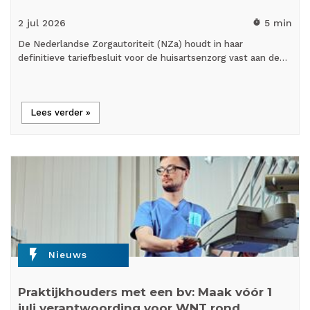
2 jul
2026
5 min
timer
De Nederlandse Zorgautoriteit (NZa) houdt in haar
definitieve tariefbesluit voor de huisartsenzorg vast aan de…
Lees verder »
flash_on
Nieuws
Praktijkhouders met een bv: Maak vóór 1
juli verantwoording voor WNT rond