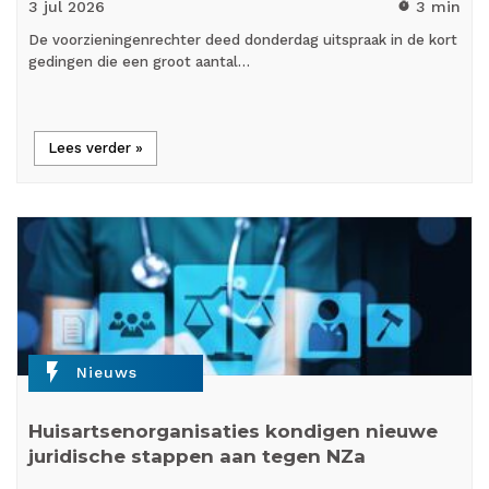
3 jul
2026
3 min
timer
De voorzieningenrechter deed donderdag uitspraak in de kort
gedingen die een groot aantal…
Lees verder »
flash_on
Nieuws
Huisartsenorganisaties kondigen nieuwe
juridische stappen aan tegen NZa