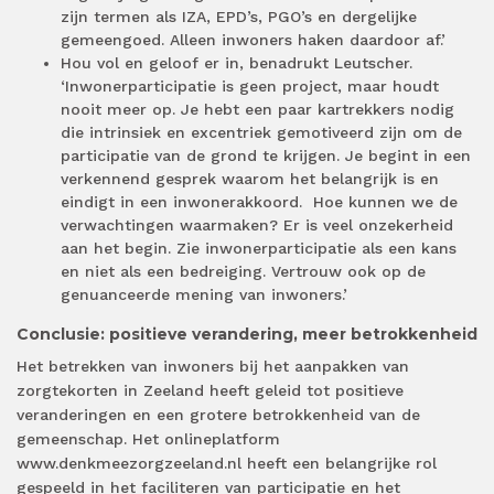
zijn termen als IZA, EPD’s, PGO’s en dergelijke
gemeengoed. Alleen inwoners haken daardoor af.’
Hou vol en geloof er in, benadrukt Leutscher.
‘Inwonerparticipatie is geen project, maar houdt
nooit meer op. Je hebt een paar kartrekkers nodig
die intrinsiek en excentriek gemotiveerd zijn om de
participatie van de grond te krijgen. Je begint in een
verkennend gesprek waarom het belangrijk is en
eindigt in een inwonerakkoord. Hoe kunnen we de
verwachtingen waarmaken? Er is veel onzekerheid
aan het begin. Zie inwonerparticipatie als een kans
en niet als een bedreiging. Vertrouw ook op de
genuanceerde mening van inwoners.’
Conclusie: positieve verandering, meer betrokkenheid
Het betrekken van inwoners bij het aanpakken van
zorgtekorten in Zeeland heeft geleid tot positieve
veranderingen en een grotere betrokkenheid van de
gemeenschap. Het onlineplatform
www.denkmeezorgzeeland.nl heeft een belangrijke rol
gespeeld in het faciliteren van participatie en het