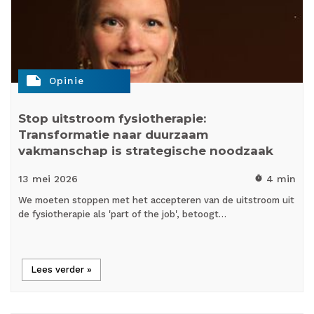
note
Opinie
Stop uitstroom fysiotherapie:
Transformatie naar duurzaam
vakmanschap is strategische noodzaak
13 mei
2026
4 min
timer
We moeten stoppen met het accepteren van de uitstroom uit
de fysiotherapie als 'part of the job', betoogt…
Lees verder »