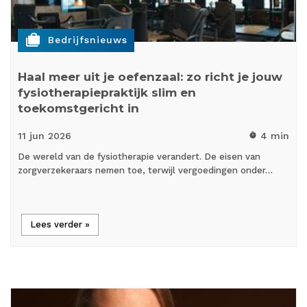
cases
Bedrijfsnieuws
Haal meer uit je oefenzaal: zo richt je jouw
fysiotherapiepraktijk slim en
toekomstgericht in
11 jun
2026
4 min
timer
De wereld van de fysiotherapie verandert. De eisen van
zorgverzekeraars nemen toe, terwijl vergoedingen onder…
Lees verder »