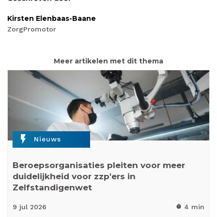
Kirsten Elenbaas-Baane
ZorgPromotor
Meer artikelen met dit thema
flash_on
Nieuws
Beroepsorganisaties pleiten voor meer
duidelijkheid voor zzp'ers in
Zelfstandigenwet
9 jul
2026
4 min
timer