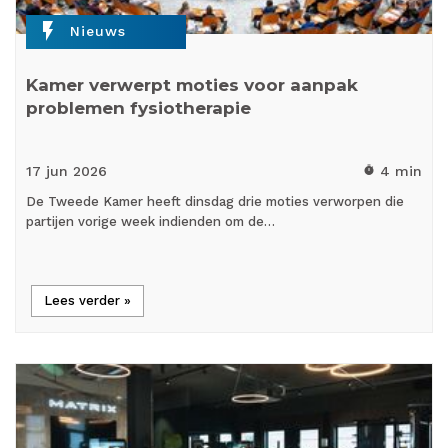
flash_on
Nieuws
Kamer verwerpt moties voor aanpak
problemen fysiotherapie
17 jun
2026
4 min
timer
De Tweede Kamer heeft dinsdag drie moties verworpen die
partijen vorige week indienden om de…
Lees verder »