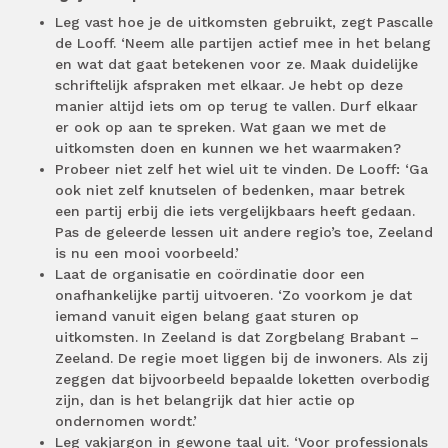
Leg vast hoe je de uitkomsten gebruikt, zegt Pascalle
de Looff. ‘Neem alle partijen actief mee in het belang
en wat dat gaat betekenen voor ze. Maak duidelijke
schriftelijk afspraken met elkaar. Je hebt op deze
manier altijd iets om op terug te vallen. Durf elkaar
er ook op aan te spreken. Wat gaan we met de
uitkomsten doen en kunnen we het waarmaken?
Probeer niet zelf het wiel uit te vinden. De Looff: ‘Ga
ook niet zelf knutselen of bedenken, maar betrek
een partij erbij die iets vergelijkbaars heeft gedaan.
Pas de geleerde lessen uit andere regio’s toe, Zeeland
is nu een mooi voorbeeld.’
Laat de organisatie en coördinatie door een
onafhankelijke partij uitvoeren. ‘Zo voorkom je dat
iemand vanuit eigen belang gaat sturen op
uitkomsten. In Zeeland is dat Zorgbelang Brabant –
Zeeland. De regie moet liggen bij de inwoners. Als zij
zeggen dat bijvoorbeeld bepaalde loketten overbodig
zijn, dan is het belangrijk dat hier actie op
ondernomen wordt.’
Leg vakjargon in gewone taal uit. ‘Voor professionals