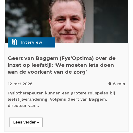
mic_external_on
Interview
Geert van Baggem (Fys’Optima) over de
inzet op leefstijl: ‘We moeten iets doen
aan de voorkant van de zorg’
12 mrt
2026
6 min
timer
Fysiotherapeuten kunnen een grotere rol spelen bij
leefstijlverandering. Volgens Geert van Baggem,
directeur van…
Lees verder »