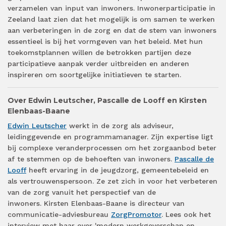
verzamelen van input van inwoners. Inwonerparticipatie in
Zeeland laat zien dat het mogelijk is om samen te werken
aan verbeteringen in de zorg en dat de stem van inwoners
essentieel is bij het vormgeven van het beleid. Met hun
toekomstplannen willen de betrokken partijen deze
participatieve aanpak verder uitbreiden en anderen
inspireren om soortgelijke initiatieven te starten.
Over Edwin Leutscher, Pascalle de Looff en Kirsten
Elenbaas-Baane
Edwin Leutscher
werkt in de zorg als adviseur,
leidinggevende en programmamanager. Zijn expertise ligt
bij complexe veranderprocessen om het zorgaanbod beter
af te stemmen op de behoeften van inwoners.
Pascalle de
Looff
heeft ervaring in de jeugdzorg, gemeentebeleid en
als vertrouwenspersoon. Ze zet zich in voor het verbeteren
van de zorg vanuit het perspectief van de
inwoners. Kirsten Elenbaas-Baane is directeur van
communicatie-adviesbureau
ZorgPromotor
. Lees ook het
interview met haar over 'modern werkgeverschap en