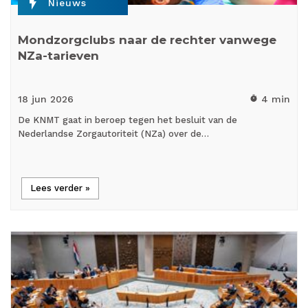
flash_on
Nieuws
Mondzorgclubs naar de rechter vanwege
NZa-tarieven
18 jun
2026
4 min
timer
De KNMT gaat in beroep tegen het besluit van de
Nederlandse Zorgautoriteit (NZa) over de…
Lees verder »