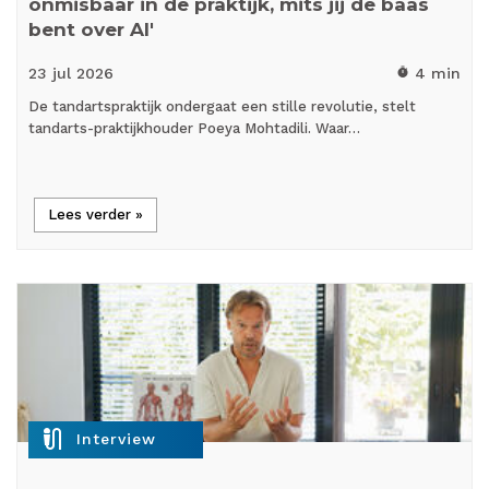
onmisbaar in de praktijk, mits jij de baas
bent over AI'
23 jul
2026
4 min
timer
De tandartspraktijk ondergaat een stille revolutie, stelt
tandarts-praktijkhouder Poeya Mohtadili. Waar…
Lees verder »
mic_external_on
Interview