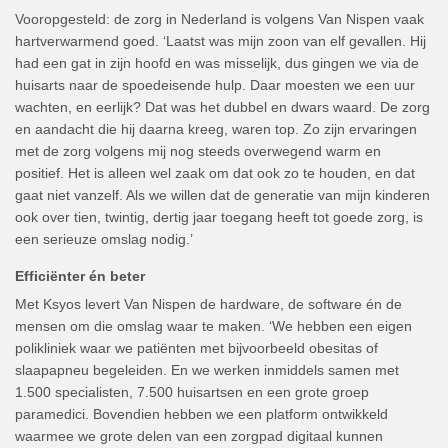
Vooropgesteld: de zorg in Nederland is volgens Van Nispen vaak
hartverwarmend goed. ‘Laatst was mijn zoon van elf gevallen. Hij
had een gat in zijn hoofd en was misselijk, dus gingen we via de
huisarts naar de spoedeisende hulp. Daar moesten we een uur
wachten, en eerlijk? Dat was het dubbel en dwars waard. De zorg
en aandacht die hij daarna kreeg, waren top. Zo zijn ervaringen
met de zorg volgens mij nog steeds overwegend warm en
positief. Het is alleen wel zaak om dat ook zo te houden, en dat
gaat niet vanzelf. Als we willen dat de generatie van mijn kinderen
ook over tien, twintig, dertig jaar toegang heeft tot goede zorg, is
een serieuze omslag nodig.’
Efficiënter én beter
Met Ksyos levert Van Nispen de hardware, de software én de
mensen om die omslag waar te maken. ‘We hebben een eigen
polikliniek waar we patiënten met bijvoorbeeld obesitas of
slaapapneu begeleiden. En we werken inmiddels samen met
1.500 specialisten, 7.500 huisartsen en een grote groep
paramedici. Bovendien hebben we een platform ontwikkeld
waarmee we grote delen van een zorgpad digitaal kunnen