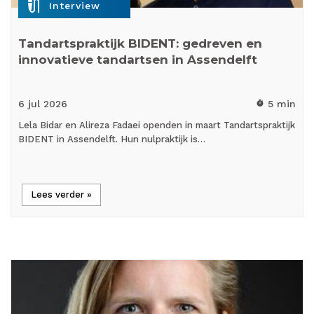
mic_external_on
Interview
Tandartspraktijk BIDENT: gedreven en
innovatieve tandartsen in Assendelft
6 jul
2026
5 min
timer
Lela Bidar en Alireza Fadaei openden in maart Tandartspraktijk
BIDENT in Assendelft. Hun nulpraktijk is…
Lees verder »