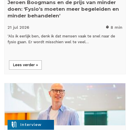
Jeroen Boogmans en de prijs van minder
doen: ‘Fysio’s moeten meer begeleiden en
minder behandelen’
21 jul
2026
8 min
timer
‘Als ik eerlijk ben, denk ik dat mensen vaak te snel naar de
fysio gaan. Er wordt misschien wel te veel…
Lees verder »
mic_external_on
Interview