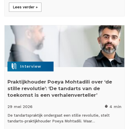
Lees verder »
mic_external_on
Interview
Praktijkhouder Poeya Mohtadili over ‘de
stille revolutie’: ‘De tandarts van de
toekomst is een verhalenverteller’
29 mei
2026
4 min
timer
De tandartspraktijk ondergaat een stille revolutie, stelt
tandarts-praktijkhouder Poeya Mohtadili. Waar…