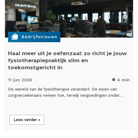
cases
Bedrijfsnieuws
Haal meer uit je oefenzaal: zo richt je jouw
fysiotherapiepraktijk slim en
toekomstgericht in
11 jun
2026
4 min
timer
De wereld van de fysiotherapie verandert. De eisen van
zorgverzekeraars nemen toe, terwijl vergoedingen onder…
Lees verder »