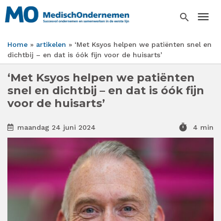
Overslaan
en
search
Togg
naar
de
Home
artikelen
‘Met Ksyos helpen we patiënten snel en
inhoud
Kruimelpad
dichtbij – en dat is óók fijn voor de huisarts’
gaan
‘Met Ksyos helpen we patiënten
snel en dichtbij – en dat is óók fijn
voor de huisarts’
timer
maandag 24 juni 2024
4 min