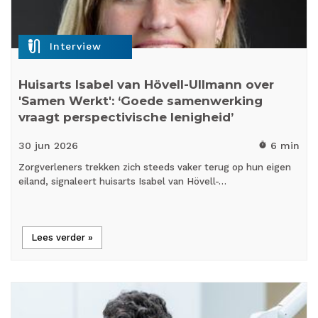
mic_external_on
Interview
Huisarts Isabel van Hövell-Ullmann over
'Samen Werkt': ‘Goede samenwerking
vraagt perspectivische lenigheid’
30 jun
2026
6 min
timer
Zorgverleners trekken zich steeds vaker terug op hun eigen
eiland, signaleert huisarts Isabel van Hövell-…
Lees verder »