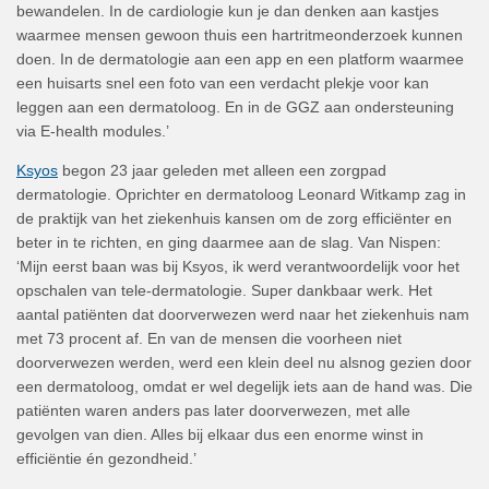
bewandelen. In de cardiologie kun je dan denken aan kastjes
waarmee mensen gewoon thuis een hartritmeonderzoek kunnen
doen. In de dermatologie aan een app en een platform waarmee
een huisarts snel een foto van een verdacht plekje voor kan
leggen aan een dermatoloog. En in de GGZ aan ondersteuning
via E-health modules.’
Ksyos
begon 23 jaar geleden met alleen een zorgpad
dermatologie. Oprichter en dermatoloog Leonard Witkamp zag in
de praktijk van het ziekenhuis kansen om de zorg efficiënter en
beter in te richten, en ging daarmee aan de slag. Van Nispen:
‘Mijn eerst baan was bij Ksyos, ik werd verantwoordelijk voor het
opschalen van tele-dermatologie. Super dankbaar werk. Het
aantal patiënten dat doorverwezen werd naar het ziekenhuis nam
met 73 procent af. En van de mensen die voorheen niet
doorverwezen werden, werd een klein deel nu alsnog gezien door
een dermatoloog, omdat er wel degelijk iets aan de hand was. Die
patiënten waren anders pas later doorverwezen, met alle
gevolgen van dien. Alles bij elkaar dus een enorme winst in
efficiëntie én gezondheid.’