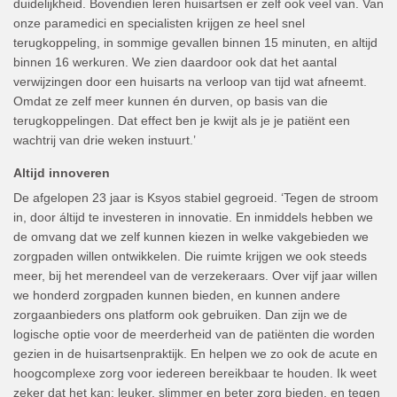
duidelijkheid. Bovendien leren huisartsen er zelf ook veel van. Van
onze paramedici en specialisten krijgen ze heel snel
terugkoppeling, in sommige gevallen binnen 15 minuten, en altijd
binnen 16 werkuren. We zien daardoor ook dat het aantal
verwijzingen door een huisarts na verloop van tijd wat afneemt.
Omdat ze zelf meer kunnen én durven, op basis van die
terugkoppelingen. Dat effect ben je kwijt als je je patiënt een
wachtrij van drie weken instuurt.’
Altijd innoveren
De afgelopen 23 jaar is Ksyos stabiel gegroeid. ‘Tegen de stroom
in, door áltijd te investeren in innovatie. En inmiddels hebben we
de omvang dat we zelf kunnen kiezen in welke vakgebieden we
zorgpaden willen ontwikkelen. Die ruimte krijgen we ook steeds
meer, bij het merendeel van de verzekeraars. Over vijf jaar willen
we honderd zorgpaden kunnen bieden, en kunnen andere
zorgaanbieders ons platform ook gebruiken. Dan zijn we de
logische optie voor de meerderheid van de patiënten die worden
gezien in de huisartsenpraktijk. En helpen we zo ook de acute en
hoogcomplexe zorg voor iedereen bereikbaar te houden. Ik weet
zeker dat het kan: leuker, slimmer en beter zorg bieden, en tegen