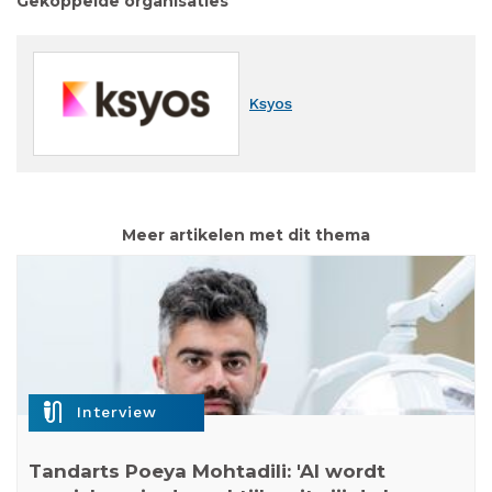
Gekoppelde organisaties
Ksyos
Meer artikelen met dit thema
mic_external_on
Interview
Tandarts Poeya Mohtadili: 'AI wordt