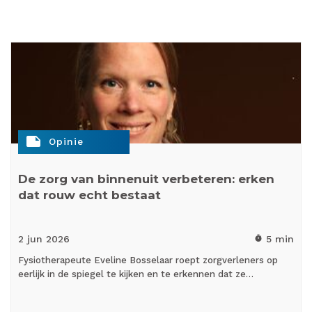
note
Opinie
De zorg van binnenuit verbeteren: erken
dat rouw echt bestaat
2 jun
2026
5 min
timer
Fysiotherapeute Eveline Bosselaar roept zorgverleners op
eerlijk in de spiegel te kijken en te erkennen dat ze…