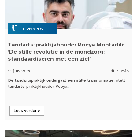
mic_external_on
Interview
Tandarts-praktijkhouder Poeya Mohtadili:
’De stille revolutie in de mondzorg:
standaardiseren met een ziel’
11 jun
2026
4 min
timer
De tandartspraktijk ondergaat een stille transformatie, stelt
tandarts-praktijkhouder Poeya…
Lees verder »