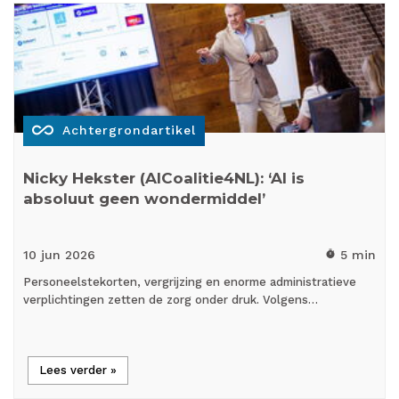
all_inclusive
Achtergrondartikel
Nicky Hekster (AICoalitie4NL): ‘AI is
absoluut geen wondermiddel’
10 jun
2026
5 min
timer
Personeelstekorten, vergrijzing en enorme administratieve
verplichtingen zetten de zorg onder druk. Volgens…
Lees verder »