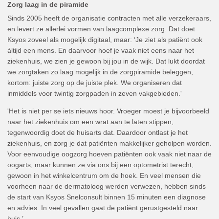
Zorg laag in de piramide
Sinds 2005 heeft de organisatie contracten met alle verzekeraars,
en levert ze allerlei vormen van laagcomplexe zorg. Dat doet
Ksyos zoveel als mogelijk digitaal, maar: ‘Je ziet als patiënt ook
áltijd een mens. En daarvoor hoef je vaak niet eens naar het
ziekenhuis, we zien je gewoon bij jou in de wijk. Dat lukt doordat
we zorgtaken zo laag mogelijk in de zorgpiramide beleggen,
kortom: juiste zorg op de juiste plek. We organiseren dat
inmiddels voor twintig zorgpaden in zeven vakgebieden.'
'Het is niet per se iets nieuws hoor. Vroeger moest je bijvoorbeeld
naar het ziekenhuis om een wrat aan te laten stippen,
tegenwoordig doet de huisarts dat. Daardoor ontlast je het
ziekenhuis, en zorg je dat patiënten makkelijker geholpen worden.
Voor eenvoudige oogzorg hoeven patiënten ook vaak niet naar de
oogarts, maar kunnen ze via ons bij een optometrist terecht,
gewoon in het winkelcentrum om de hoek. En veel mensen die
voorheen naar de dermatoloog werden verwezen, hebben sinds
de start van Ksyos Snelconsult binnen 15 minuten een diagnose
en advies. In veel gevallen gaat de patiënt gerustgesteld naar
huis.’