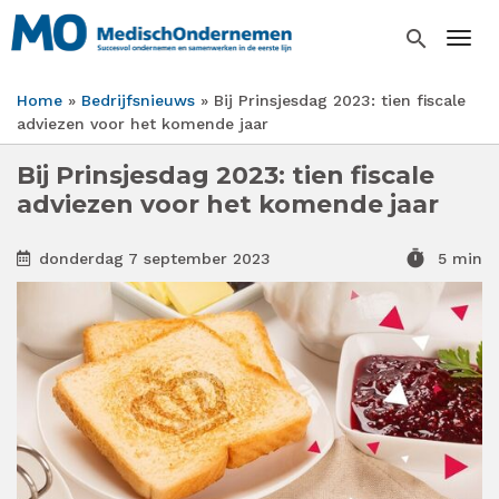
Overslaan
en
search
Togg
naar
de
Home
Bedrijfsnieuws
Bij Prinsjesdag 2023: tien fiscale
inhoud
Kruimelpad
adviezen voor het komende jaar
gaan
Bij Prinsjesdag 2023: tien fiscale
adviezen voor het komende jaar
timer
donderdag 7 september 2023
5 min