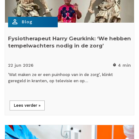
person_outline
Blog
Fysiotherapeut Harry Geurkink: ‘We hebben
tempelwachters nodig in de zorg’
22 jun
2026
4 min
timer
'Wat maken ze er een puinhoop van in de zorg', klinkt
geregeld in kranten, op televisie en op…
Lees verder »