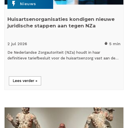
flash_on
Nieuws
Huisartsenorganisaties kondigen nieuwe
juridische stappen aan tegen NZa
2 jul
2026
5 min
timer
De Nederlandse Zorgautoriteit (NZa) houdt in haar
definitieve tariefbesluit voor de huisartsenzorg vast aan de…
Lees verder »