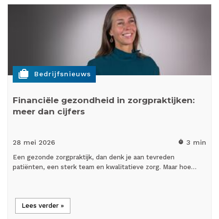
cases
Bedrijfsnieuws
Financiële gezondheid in zorgpraktijken:
meer dan cijfers
28 mei
2026
3 min
timer
Een gezonde zorgpraktijk, dan denk je aan tevreden
patiënten, een sterk team en kwalitatieve zorg. Maar hoe…
Lees verder »