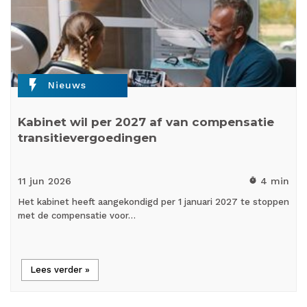
flash_on
Nieuws
Kabinet wil per 2027 af van compensatie
transitievergoedingen
11 jun
2026
4 min
timer
Het kabinet heeft aangekondigd per 1 januari 2027 te stoppen
met de compensatie voor…
Lees verder »