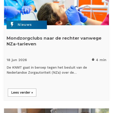
flash_on
Nieuws
Mondzorgclubs naar de rechter vanwege
NZa-tarieven
18 jun
2026
4 min
timer
De KNMT gaat in beroep tegen het besluit van de
Nederlandse Zorgautoriteit (NZa) over de…
Lees verder »