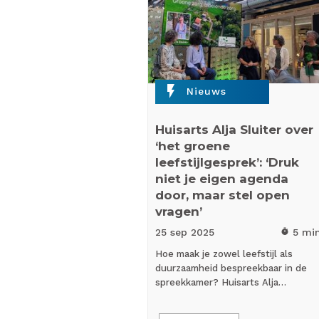
flash_on
Nieuws
Huisarts Alja Sluiter over
‘het groene
leefstijlgesprek’: ‘Druk
niet je eigen agenda
door, maar stel open
vragen’
25 sep
2025
5 mi
timer
Hoe maak je zowel leefstijl als
duurzaamheid bespreekbaar in de
spreekkamer? Huisarts Alja…