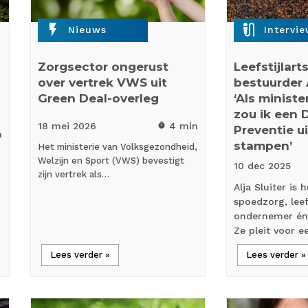
flash_on
mic_external_on
Nieuws
Intervi
Zorgsector ongerust
Leefstijlart
over vertrek VWS uit
bestuurder A
Green Deal-overleg
‘Als minist
zou ik een 
18 mei
2026
4 min
timer
Preventie u
n
stampen’
Het ministerie van Volksgezondheid,
Welzijn en Sport (VWS) bevestigt
10 dec
2025
zijn vertrek als…
Alja Sluiter is 
spoedzorg, leefs
ondernemer én
Ze pleit voor 
Lees verder »
Lees verder »