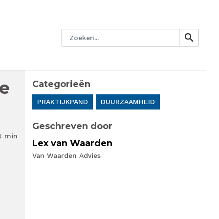
managersnetwerk
Nieuwsbrief
Lid worden
Contact
Zoeken
search
search
me
Categorieën
PRAKTIJKPAND
DUURZAAMHEID
Geschreven door
4 min
Lex van Waarden
Van Waarden Advies