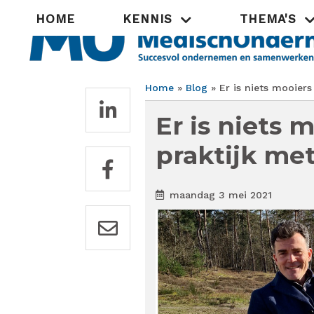
Overslaan
Hoofdnavigatie
HOME
KENNIS
THEMA'S
en
naar
de
inhoud
gaan
Home
Blog
Er is niets mooiers
Kruimelpad
Er is niets
praktijk met
maandag 3 mei 2021