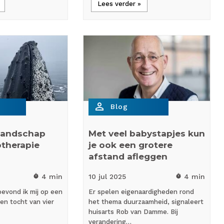
Lees verder »
person_outline
Blog
slandschap
Met veel babystapjes kun
otherapie
je ook een grotere
afstand afleggen
4 min
10 jul
2025
4 min
timer
timer
 bevond ik mij op een
Er spelen eigenaardigheden rond
en tocht van vier
het thema duurzaamheid, signaleert
huisarts Rob van Damme. Bij
verandering…