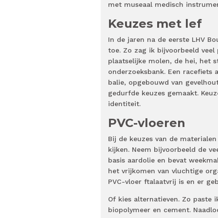
met museaal medisch instrume
Keuzes met lef
In de jaren na de eerste LHV Bou
toe. Zo zag ik bijvoorbeeld vee
plaatselijke molen, de hei, het
onderzoeksbank. Een racefiets
balie, opgebouwd van gevelhout 
gedurfde keuzes gemaakt. Keuze
identiteit.
PVC-vloeren
Bij de keuzes van de materiale
kijken. Neem bijvoorbeeld de ve
basis aardolie en bevat weekma
het vrijkomen van vluchtige or
PVC-vloer ftalaatvrij is en er 
Of kies alternatieven. Zo paste 
biopolymeer en cement. Naadloo