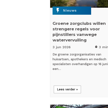
flash_on
Nieuws
Groene zorgclubs willen
strengere regels voor
pijnstillers vanwege
watervervuiling
3 jun
2026
3 mi
timer
De groene zorgorganisaties van
huisartsen, apothekers en medisch
specialisten overhandigen op 16 juni
een…
Lees verder »