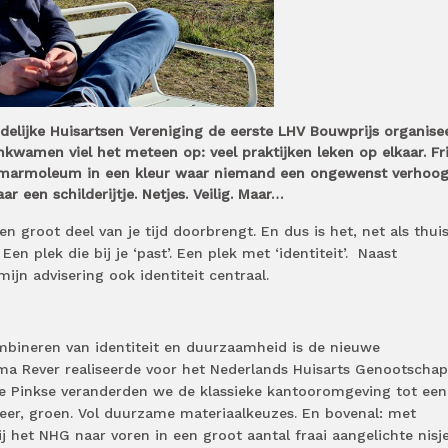
ndelijke Huisartsen Vereniging de eerste LHV Bouwprijs organise
kwamen viel het meteen op: veel praktijken leken op elkaar. Fr
 marmoleum in een kleur waar niemand een ongewenst verhoo
ar een schilderijtje. Netjes. Veilig. Maar…
en groot deel van je tijd doorbrengt. En dus is het, net als thuis,
Een plek die bij je ‘past’. Een plek met ‘identiteit’. Naast
jn advisering ook identiteit centraal.
bineren van identiteit en duurzaamheid is de nieuwe
ma Rever realiseerde voor het Nederlands Huisarts Genootschap
e Pinkse veranderden we de klassieke kantooromgeving tot een
sfeer, groen. Vol duurzame materiaalkeuzes. En bovenal: met
bij het NHG naar voren in een groot aantal fraai aangelichte nisj