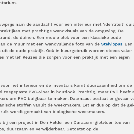
ntarium.
wprijs nam de aandacht voor een interieur met ‘identiteit’ duid
l praktijken met prachtige wandvisuals van de omgeving. De
 strand, de duinen. Een mooie plek voor een klassieke oude
 aan de muur met een wandvullende foto van de
Stelviopas
. Een
uit de oude praktijk. Ook in kleurgebruik worden steeds vaker
s met lef. Keuzes die zorgen voor een praktijk met een eigen
n voor het interieur en de inventaris komt duurzaamheid om de
el toegepaste PVC-vloer in houtlook. Prachtig, maar PVC heeft a
kers om PVC buigbaar te maken. Daarnaast bestaat er gevaar v
ganische stoffen vanuit de weekmakers. Let er dus op dat de ge
gebruik wordt gemaakt van biologische weekmakers.
ik bij een project in Den Helder een Duracem-gietvloer toe van
s, duurzaam en verwijderbaar. Getoetst op de