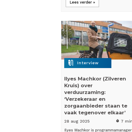
Lees verder »
mic_external_on
Interview
Ilyes Machkor (Zilveren
Kruis) over
verduurzaming:
‘Verzekeraar en
zorgaanbieder staan te
vaak tegenover elkaar’
28 aug
2025
7 mi
timer
Ilyes Machkor is programmamanager