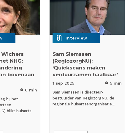
mic_external_on
ew
Interview
s Wichers
Sam Siemssen
 het NHG:
(RegiozorgNU):
andering
‘Quickscans maken
on bovenaan
verduurzamen haalbaar’
1 sep
2025
5 min
timer
6 min
timer
Sam Siemssen is directeur-
bestuurder van RegiozorgNU, de
ag bij het
regionale huisartsenorganisatie…
artsen
) blikt huisarts