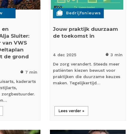
cases
ew
Bedrijfsnieuws
s en
Jouw praktijk duurzaam
lja Sluiter:
de toekomst in
er van VWS
Deltaplan
4 dec
2025
3 min
timer
it de grond
De zorg verandert. Steeds meer
patiënten kiezen bewust voor
7 min
timer
praktijken die duurzame keuzes
huisarts, kaderarts
maken. Tegelijkertijd…
tijlarts,
 zorgbestuurder.
een…
Lees verder »