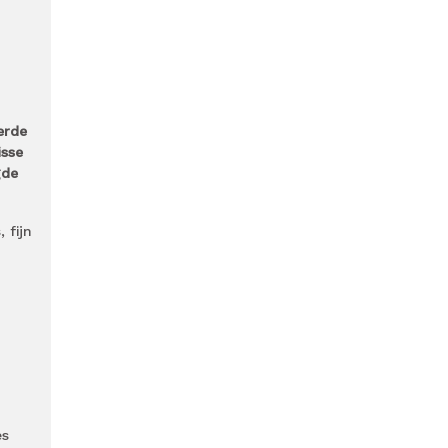
erde
isse
gde
 fijn
es