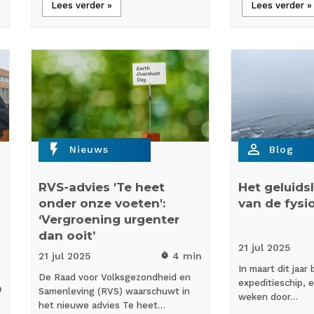
Lees verder »
Lees verder »
flash_on
person_outline
Nieuws
Blog
RVS-advies 'Te heet
Het geluid
onder onze voeten':
van de fysi
‘Vergroening urgenter
dan ooit’
21 jul
2025
21 jul
2025
4 min
timer
In maart dit jaar
De Raad voor Volksgezondheid en
expeditieschip, e
n
Samenleving (RVS) waarschuwt in
weken door…
het nieuwe advies Te heet…