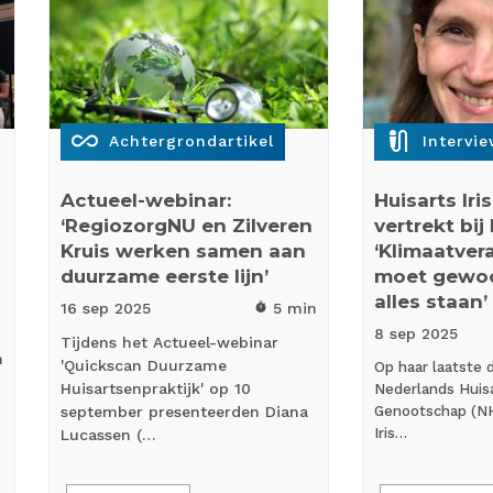
all_inclusive
mic_external_on
Achtergrondartikel
Intervi
Actueel-webinar:
Huisarts Iri
‘RegiozorgNU en Zilveren
vertrekt bij
Kruis werken samen aan
‘Klimaatver
duurzame eerste lijn’
moet gewo
alles staan’
16 sep
2025
5 min
timer
8 sep
2025
Tijdens het Actueel-webinar
n
'Quickscan Duurzame
Op haar laatste d
Huisartsenpraktijk' op 10
Nederlands Huis
september presenteerden Diana
Genootschap (NHG
Iris…
Lucassen (…