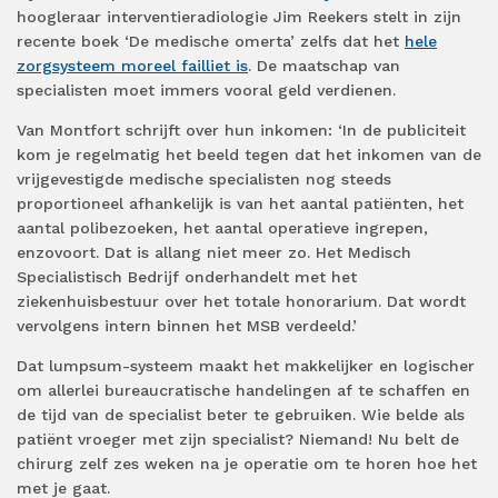
hoogleraar interventieradiologie Jim Reekers stelt in zijn
recente boek ‘De medische omerta’ zelfs dat het
hele
zorgsysteem moreel failliet is
. De maatschap van
specialisten moet immers vooral geld verdienen.
Van Montfort schrijft over hun inkomen: ‘In de publiciteit
kom je regelmatig het beeld tegen dat het inkomen van de
vrijgevestigde medische specialisten nog steeds
proportioneel afhankelijk is van het aantal patiënten, het
aantal polibezoeken, het aantal operatieve ingrepen,
enzovoort. Dat is allang niet meer zo. Het Medisch
Specialistisch Bedrijf onderhandelt met het
ziekenhuisbestuur over het totale honorarium. Dat wordt
vervolgens intern binnen het MSB verdeeld.’
Dat lumpsum-systeem maakt het makkelijker en logischer
om allerlei bureaucratische handelingen af te schaffen en
de tijd van de specialist beter te gebruiken. Wie belde als
patiënt vroeger met zijn specialist? Niemand! Nu belt de
chirurg zelf zes weken na je operatie om te horen hoe het
met je gaat.