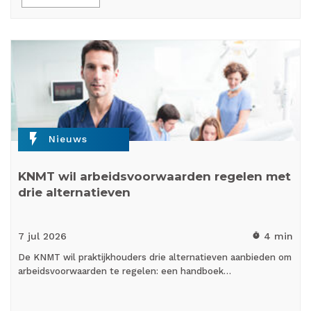
flash_on
Nieuws
KNMT wil arbeidsvoorwaarden regelen met
drie alternatieven
7 jul
2026
4 min
timer
De KNMT wil praktijkhouders drie alternatieven aanbieden om
arbeidsvoorwaarden te regelen: een handboek…