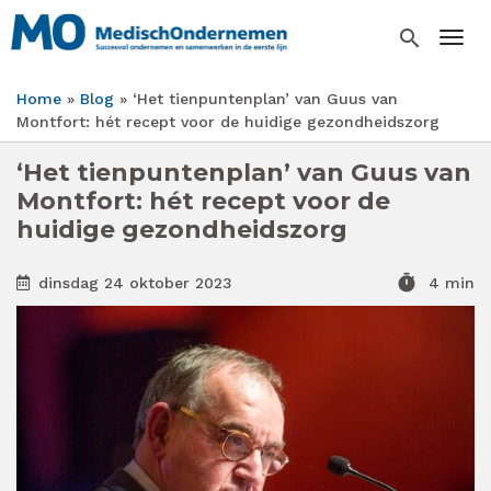
Overslaan
en
search
Togg
naar
de
Home
Blog
‘Het tienpuntenplan’ van Guus van
inhoud
Kruimelpad
Montfort: hét recept voor de huidige gezondheidszorg
gaan
‘Het tienpuntenplan’ van Guus van
Montfort: hét recept voor de
huidige gezondheidszorg
timer
dinsdag 24 oktober 2023
4 min