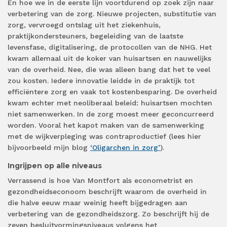
En hoe we in de eerste lijn voortdurend op zoek zijn naar
verbetering van de zorg. Nieuwe projecten, substitutie van
zorg, vervroegd ontslag uit het ziekenhuis,
praktijkondersteuners, begeleiding van de laatste
levensfase, digitalisering, de protocollen van de NHG. Het
kwam allemaal uit de koker van huisartsen en nauwelijks
van de overheid. Nee, die was alleen bang dat het te veel
zou kosten. Iedere innovatie leidde in de praktijk tot
efficiëntere zorg en vaak tot kostenbesparing. De overheid
kwam echter met neoliberaal beleid: huisartsen mochten
niet samenwerken. In de zorg moest meer geconcurreerd
worden. Vooral het kapot maken van de samenwerking
met de wijkverpleging was contraproductief (lees hier
bijvoorbeeld mijn blog
‘Oligarchen in zorg’
).
Ingrijpen op alle niveaus
Verrassend is hoe Van Montfort als econometrist en
gezondheidseconoom beschrijft waarom de overheid in
die halve eeuw maar weinig heeft bijgedragen aan
verbetering van de gezondheidszorg. Zo beschrijft hij de
zeven besluitvormingsniveaus volgens het