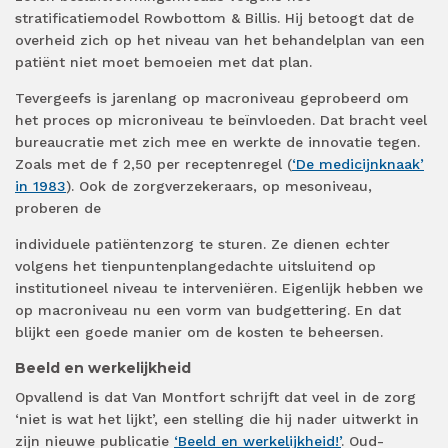
stratificatiemodel Rowbottom & Billis. Hij betoogt dat de
overheid zich op het niveau van het behandelplan van een
patiënt niet moet bemoeien met dat plan.
Tevergeefs is jarenlang op macroniveau geprobeerd om
het proces op microniveau te beïnvloeden. Dat bracht veel
bureaucratie met zich mee en werkte de innovatie tegen.
Zoals met de f 2,50 per receptenregel (
‘De medicijnknaak’
in 1983
). Ook de zorgverzekeraars, op mesoniveau,
proberen de
individuele patiëntenzorg te sturen. Ze dienen echter
volgens het tienpuntenplangedachte uitsluitend op
institutioneel niveau te interveniëren. Eigenlijk hebben we
op macroniveau nu een vorm van budgettering. En dat
blijkt een goede manier om de kosten te beheersen.
Beeld en werkelijkheid
Opvallend is dat Van Montfort schrijft dat veel in de zorg
‘niet is wat het lijkt’, een stelling die hij nader uitwerkt in
zijn nieuwe publicatie
‘Beeld en werkelijkheid!’
. Oud-