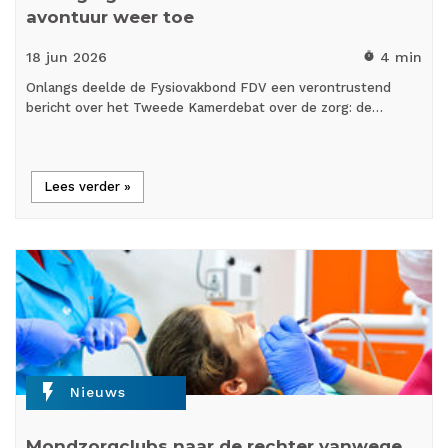
avontuur weer toe
18 jun
2026
4 min
timer
Onlangs deelde de Fysiovakbond FDV een verontrustend
bericht over het Tweede Kamerdebat over de zorg: de…
Lees verder »
flash_on
Nieuws
Mondzorgclubs naar de rechter vanwege