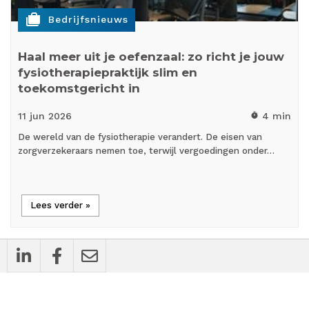
cases
Bedrijfsnieuws
Haal meer uit je oefenzaal: zo richt je jouw
fysiotherapiepraktijk slim en
toekomstgericht in
11 jun
2026
4 min
timer
De wereld van de fysiotherapie verandert. De eisen van
zorgverzekeraars nemen toe, terwijl vergoedingen onder…
Lees verder »