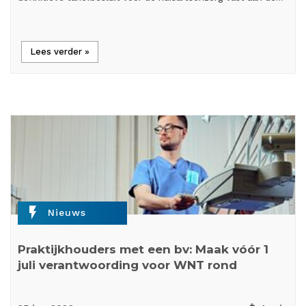
Lees verder »
flash_on
Nieuws
Praktijkhouders met een bv: Maak vóór 1
juli verantwoording voor WNT rond