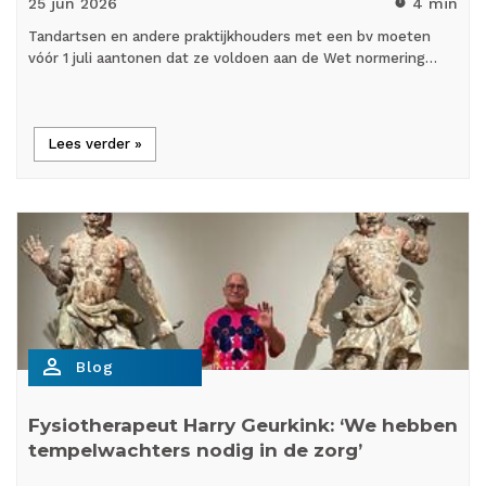
25 jun
2026
4 min
timer
Tandartsen en andere praktijkhouders met een bv moeten
vóór 1 juli aantonen dat ze voldoen aan de Wet normering…
Lees verder »
person_outline
Blog
Fysiotherapeut Harry Geurkink: ‘We hebben
tempelwachters nodig in de zorg’