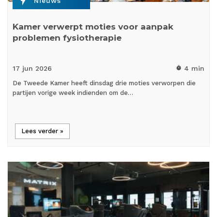
flash_on
Nieuws
Kamer verwerpt moties voor aanpak
problemen fysiotherapie
17 jun
2026
4 min
timer
De Tweede Kamer heeft dinsdag drie moties verworpen die
partijen vorige week indienden om de…
Lees verder »