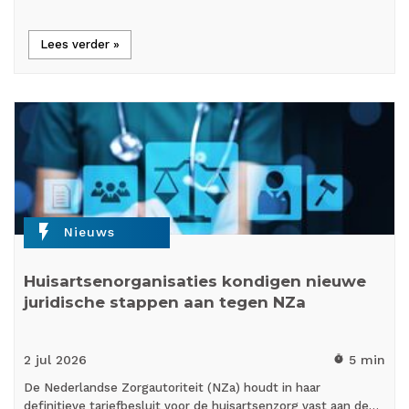
Lees verder »
flash_on
Nieuws
Huisartsenorganisaties kondigen nieuwe
juridische stappen aan tegen NZa
2 jul
2026
5 min
timer
De Nederlandse Zorgautoriteit (NZa) houdt in haar
definitieve tariefbesluit voor de huisartsenzorg vast aan de…