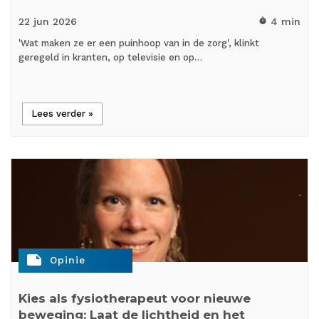
22 jun
2026
4 min
timer
'Wat maken ze er een puinhoop van in de zorg', klinkt
geregeld in kranten, op televisie en op…
Lees verder »
note
Opinie
Kies als fysiotherapeut voor nieuwe
beweging: Laat de lichtheid en het