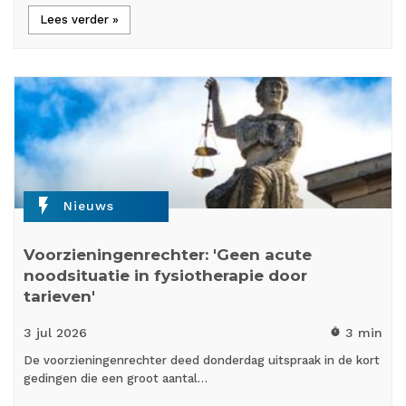
Lees verder »
flash_on
Nieuws
Voorzieningenrechter: 'Geen acute
noodsituatie in fysiotherapie door
tarieven'
3 jul
2026
3 min
timer
De voorzieningenrechter deed donderdag uitspraak in de kort
gedingen die een groot aantal…