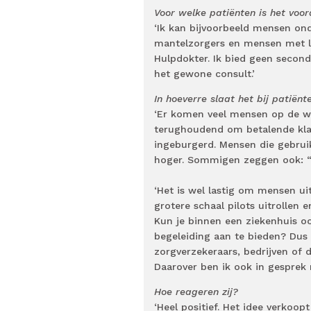
Voor welke patiënten is het voor
‘Ik kan bijvoorbeeld mensen on
mantelzorgers en mensen met la
Hulpdokter. Ik bied geen secon
het gewone consult.’
In hoeverre slaat het bij patiën
‘Er komen veel mensen op de we
terughoudend om betalende klant
ingeburgerd. Mensen die gebruik
hoger. Sommigen zeggen ook: “Ik
‘Het is wel lastig om mensen uit
grotere schaal pilots uitrollen
Kun je binnen een ziekenhuis o
begeleiding aan te bieden? Dus
zorgverzekeraars, bedrijven of 
Daarover ben ik ook in gesprek 
Hoe reageren zij?
‘Heel positief. Het idee verkoop