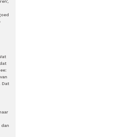
en’,
 goed
o
Wat
dat
ee:
 van
. Dat
naar
n dan