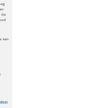
nog
een
t De
nbod
ls een
t
 door