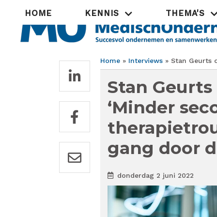
Overslaan
Hoofdnavigatie
HOME
KENNIS
THEMA'S
en
naar
de
inhoud
gaan
Home
Interviews
Stan Geurts o
Kruimelpad
Stan Geurts
‘Minder sec
therapietro
gang door d
donderdag 2 juni 2022