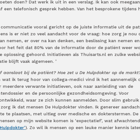
eten doen? Dat werk ik uit in een verslag. Ik kan ook meegaan
f een telefonisch gesprek hebben. Van het besprokene tijdens 
n communicatie vooral gericht op de juiste informatie uit de pat
iens is er niet zo veel aandacht voor de vraag: hoe zorg je nou 
kan nemen, er over na kan denken, een beslissing kan nemen en
oor het feit dat 80% van de informatie door de patiënt weer w
 oplossing gehoord. Initiatieven als Thuisarts.nl en zulke websi
tie blijft vaak algemeen. ’
ef aanslaat bij de patiënt? Hoe zet u De Hulpdokter op de markt
n wat ik terug hoor van collega-medici vind ik het aannemelijk 
er meerdere verwante initiatieven, ook naar aanleiding van de
ëntendossier en de persoonlijke gezondheidsomgeving. Voor
e ontwikkeld, waar ze zich kunnen aanmelden. Door slim gebruik
zorg ik dat mensen De Hulpdokter vinden. Ik genereer aandach
site te plaatsen, met uitleg over medische en dokterstermen. De
nsen op mijn website komen is ‘expectatief’, wat afwachtend
 Hulpdokter’
). Zo wil ik mensen op een leuke manier kennis late