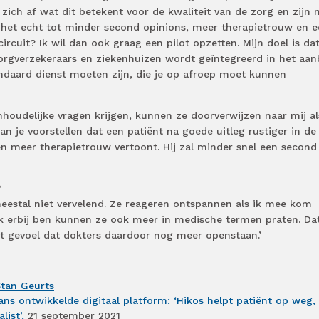
 zich af wat dit betekent voor de kwaliteit van de zorg en zijn 
t het echt tot minder second opinions, meer therapietrouw en 
ircuit? Ik wil dan ook graag een pilot opzetten. Mijn doel is da
orgverzekeraars en ziekenhuizen wordt geïntegreerd in het aa
andaard dienst moeten zijn, die je op afroep moet kunnen
nhoudelijke vragen krijgen, kunnen ze doorverwijzen naar mij a
n je voorstellen dat een patiënt na goede uitleg rustiger in de
 en meer therapietrouw vertoont. Hij zal minder snel een second
?
meestal niet vervelend. Ze reageren ontspannen als ik mee kom
ik erbij ben kunnen ze ook meer in medische termen praten. Da
et gevoel dat dokters daardoor nog meer openstaan.’
tan Geurts
s ontwikkelde digitaal platform: ‘Hikos helpt patiënt op weg,
ist’,
21 september 2021