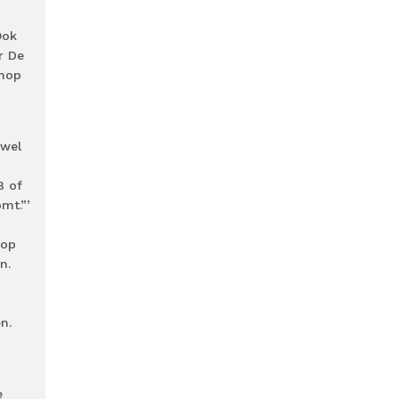
Ook
r De
enop
 wel
8 of
mt.”’
 op
n.
n.
e