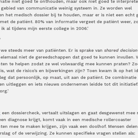
matie niet goed te onthouden, maar ook niet goed te interpreter
 het gebied van communicatie weinig systeem in. Ze worden wel
n het medisch dossier bij te houden, maar er is niet een echt
et de patiënt. 80% van informatie vergeet de patiënt weer, z
ik al tijdens mijn eerste college in 2006.’
’
 we steeds meer van patiënten. Er is sprake van
shared decision
 helemaal niet de gereedschappen dat goed te kunnen invullen. 
nten te helpen zodat ze wel volwaardig mee kunnen praten? Zo
is, wat de risico’s en bijwerkingen zijn? Toen kwam ik op het id
leg dat persoonlijk, op maat, uit aan de patiënt. De combinatie
n uitleggen en iets nieuws ondernemen leidde tot dit initiatief
org.’
r
een dossiercheck, vertaalt uitslagen en gaat desgewenst mee 
 een diagnose krijgt, komt vaak in een medische rollercoaster
nten mee te maken krijgen, zijn vaak een doolhof. Mensen dele
slag of de verwijzing. Ze kunnen specifieke vragen stellen als: