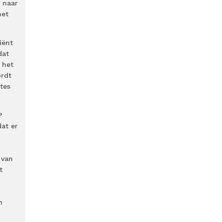
 naar
het
iënt
dat
 het
ordt
tes
?
dat er
 van
t
n