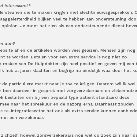
al interessant?
dersteunen die te maken krijgen met slechtnieuwsgesprekken. 
aggeletterdheid blijken veel te hebben aan ondersteuning doo
d opinion. Je moet het zien als een ondersteunende dienst bov
ten aan?
bsite af en de artikelen worden veel gelezen. Mensen zijn nog
 te worden. Betalen voor een extra service is nog niet zo
 maken van De Hulpdokter zijn heel positief en geven mij een 
 heb al jaren klachten en begrijp nu eindelijk waardoor het ko
 de particuliere markt naar je toe te krijgen. Daarom wil ik wel
 en ben daarover in gesprek met zorgverzekeraars en ziekenhuize
ok besluiten om bij een bepaald type patiënt standaard deze
 mee naar het spreekuur en de nazorg erna. Daarnaast zouden
de re-integratiesector het ook als extra service kunnen aanbiede
met een verzekeraar.’
t zichzelf, hoewel zorgverzekeraars nog wel op zoek zijn naar d