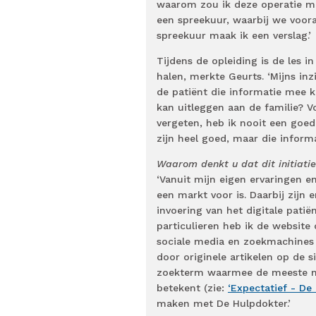
waarom zou ik deze operatie mo
een spreekuur, waarbij we voora
spreekuur maak ik een verslag.’
Tijdens de opleiding is de les i
halen, merkte Geurts. ‘Mijns inz
de patiënt die informatie mee 
kan uitleggen aan de familie? V
vergeten, heb ik nooit een goede
zijn heel goed, maar die informa
Waarom denkt u dat dit initiati
‘Vanuit mijn eigen ervaringen e
een markt voor is. Daarbij zijn 
invoering van het digitale pati
particulieren heb ik de websit
sociale media en zoekmachines 
door originele artikelen op de 
zoekterm waarmee de meeste me
betekent (zie:
‘Expectatief - De
maken met De Hulpdokter.’