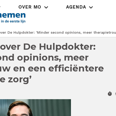
OVER MO
AGENDA
Praktijk
ver De Hulpdokter: ‘Minder second opinions, meer therapietrou
 over De Hulpdokter:
ond opinions, meer
uw en een efficiëntere
e zorg’
timer