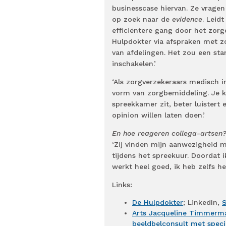
businesscase hiervan. Ze vragen
op zoek naar de
evidence
. Leid
efficiëntere gang door het zorgc
Hulpdokter via afspraken met z
van afdelingen. Het zou een st
inschakelen.’
‘Als zorgverzekeraars medisch i
vorm van zorgbemiddeling. Je ka
spreekkamer zit, beter luistert
opinion willen laten doen.’
En hoe reageren collega-artsen
‘Zij vinden mijn aanwezigheid 
tijdens het spreekuur. Doordat 
werkt heel goed, ik heb zelfs h
Links:
De Hulpdokter
; LinkedIn,
S
Arts Jacqueline Timmerman
beeldbelconsult met special