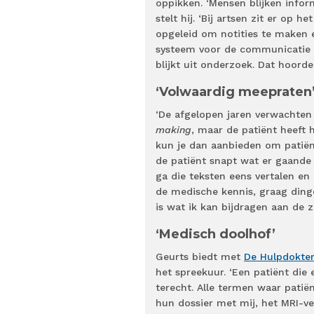
oppikken. ‘Mensen blijken infor
stelt hij. ‘Bij artsen zit er op
opgeleid om notities te maken e
systeem voor de communicatie m
blijkt uit onderzoek. Dat hoorde 
‘Volwaardig meepraten
‘De afgelopen jaren verwachten
making
, maar de patiënt heeft
kun je dan aanbieden om patië
de patiënt snapt wat er gaande 
ga die teksten eens vertalen en 
de medische kennis, graag dinge
is wat ik kan bijdragen aan de z
‘Medisch doolhof’
Geurts biedt met
De Hulpdokte
het spreekuur. ‘Een patiënt die
terecht. Alle termen waar patië
hun dossier met mij, het MRI-ver