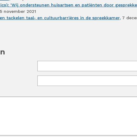
cs): ‘Wij ondersteunen huisartsen en patiënten door gesprekke
5 november 2021
n tackelen taal- en cultuurbarrières in de spreekkamer,
7 dece
en