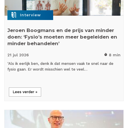
mic_external_on
Interview
Jeroen Boogmans en de prijs van minder
doen: ‘Fysio’s moeten meer begeleiden en
minder behandelen’
21 jul
2026
8 min
timer
‘Als ik eerlijk ben, denk ik dat mensen vaak te snel naar de
fysio gaan. Er wordt misschien wel te veel…
Lees verder »