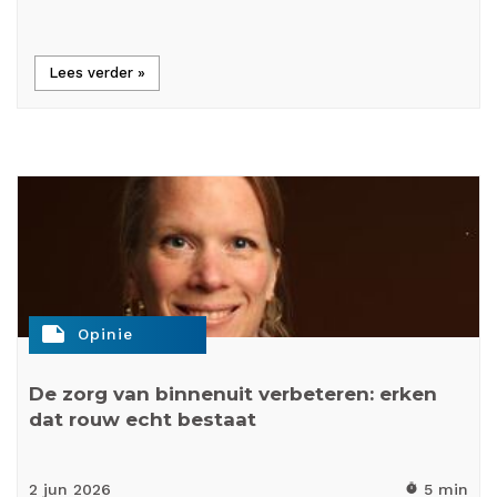
Lees verder »
note
Opinie
De zorg van binnenuit verbeteren: erken
dat rouw echt bestaat
2 jun
2026
5 min
timer