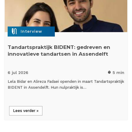
mic_external_on
Interview
Tandartspraktijk BIDENT: gedreven en
innovatieve tandartsen in Assendelft
6 jul
2026
5 min
timer
Lela Bidar en Alireza Fadaei openden in maart Tandartspraktijk
BIDENT in Assendelft. Hun nulpraktijk is…
Lees verder »