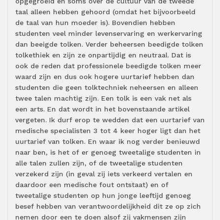
opgegroeid en soms over de cultuur van de tweede
taal alleen hebben gehoord (omdat het bijvoorbeeld
de taal van hun moeder is). Bovendien hebben
studenten veel minder levenservaring en werkervaring
dan beeigde tolken. Verder beheersen beedigde tolken
tolkethiek en zijn ze onpartijdig en neutraal. Dat is
ook de reden dat professionele beedigde tolken meer
waard zijn en dus ook hogere uurtarief hebben dan
studenten die geen tolktechniek neheersen en alleen
twee talen machtig zijn. Een tolk is een vak net als
een arts. En dat wordt in het bovenstaande artikel
vergeten. Ik durf erop te wedden dat een uurtarief van
medische specialisten 3 tot 4 keer hoger ligt dan het
uurtarief van tolken. En waar ik nog verder benieuwd
naar ben, is het of er genoeg tweetalige studenten in
alle talen zullen zijn, of de tweetalige studenten
verzekerd zijn (in geval zij iets verkeerd vertalen en
daardoor een medische fout ontstaat) en of
tweetalige studenten op hun jonge leeftijd genoeg
besef hebben van verantwoordelijkheid dit ze op zich
nemen door een te doen alsof zij vakmensen zijn