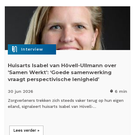
mic_external_on
Interview
Huisarts Isabel van Hövell-Ullmann over
'Samen Werkt': ‘Goede samenwerking
vraagt perspectivische lenigheid’
30 jun
2026
6 min
timer
Zorgverleners trekken zich steeds vaker terug op hun eigen
eiland, signaleert huisarts Isabel van Hövell-…
Lees verder »