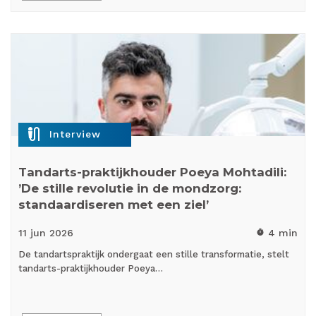
mic_external_on
Interview
Tandarts-praktijkhouder Poeya Mohtadili:
’De stille revolutie in de mondzorg:
standaardiseren met een ziel’
11 jun
2026
4 min
timer
De tandartspraktijk ondergaat een stille transformatie, stelt
tandarts-praktijkhouder Poeya…