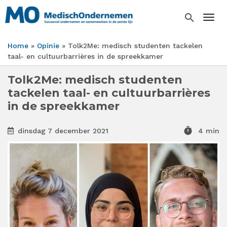
Overslaan
en
search
Togg
naar
de
Home
Opinie
Tolk2Me: medisch studenten tackelen
inhoud
Kruimelpad
taal- en cultuurbarrières in de spreekkamer
gaan
Tolk2Me: medisch studenten
tackelen taal- en cultuurbarrières
in de spreekkamer
timer
dinsdag 7 december 2021
4 min