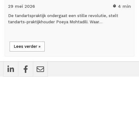
29 mei
2026
4 min
timer
De tandartspraktijk ondergaat een stille revolutie, stelt
tandarts-praktijkhouder Poeya Mohtadili. Waar…
Lees verder »
mic_external_on
Interview
Mauro Medisch Specialisten: ‘Geen second
opinion, maar gids en medisch