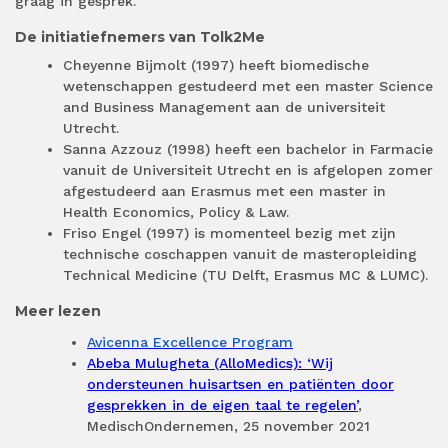
graag in gesprek.
De initiatiefnemers van Tolk2Me
Cheyenne Bijmolt (1997) heeft biomedische
wetenschappen gestudeerd met een master Science
and Business Management aan de universiteit
Utrecht.
Sanna Azzouz (1998) heeft een bachelor in Farmacie
vanuit de Universiteit Utrecht en is afgelopen zomer
afgestudeerd aan Erasmus met een master in
Health Economics, Policy & Law.
Friso Engel (1997) is momenteel bezig met zijn
technische coschappen vanuit de masteropleiding
Technical Medicine (TU Delft, Erasmus MC & LUMC).
Meer lezen
Avicenna Excellence Program
Abeba Mulugheta (AlloMedics): ‘Wij
ondersteunen huisartsen en patiënten door
gesprekken in de eigen taal te regelen’
,
MedischOndernemen, 25 november 2021