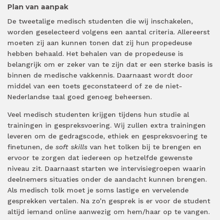
Plan van aanpak
De tweetalige medisch studenten die wij inschakelen,
worden geselecteerd volgens een aantal criteria. Allereerst
moeten zij aan kunnen tonen dat zij hun propedeuse
hebben behaald. Het behalen van de propedeuse is
belangrijk om er zeker van te zijn dat er een sterke basis is
binnen de medische vakkennis. Daarnaast wordt door
middel van een toets geconstateerd of ze de niet-
Nederlandse taal goed genoeg beheersen.
Veel medisch studenten krijgen tijdens hun studie al
trainingen in gespreksvoering. Wij zullen extra trainingen
leveren om de gedragscode, ethiek en gespreksvoering te
finetunen, de
soft skills
van het tolken bij te brengen en
ervoor te zorgen dat iedereen op hetzelfde gewenste
niveau zit. Daarnaast starten we intervisiegroepen waarin
deelnemers situaties onder de aandacht kunnen brengen.
Als medisch tolk moet je soms lastige en vervelende
gesprekken vertalen. Na zo’n gesprek is er voor de student
altijd iemand online aanwezig om hem/haar op te vangen.