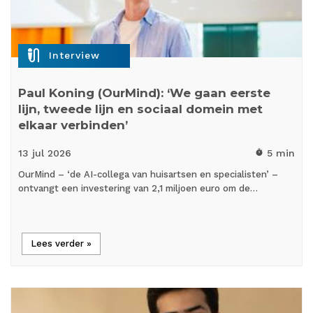
mic_external_on
Interview
Paul Koning (OurMind): ‘We gaan eerste
lijn, tweede lijn en sociaal domein met
elkaar verbinden’
13 jul
2026
5 min
timer
OurMind – ‘de AI-collega van huisartsen en specialisten’ –
ontvangt een investering van 2,1 miljoen euro om de…
Lees verder »