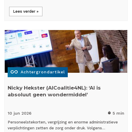
Lees verder »
all_inclusive
Achtergrondartikel
Nicky Hekster (AICoalitie4NL): ‘AI is
absoluut geen wondermiddel’
10 jun
2026
5 min
timer
Personeelstekorten, vergrijzing en enorme administratieve
verplichtingen zetten de zorg onder druk. Volgens…