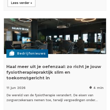
Lees verder »
cases
Bedrijfsnieuws
Haal meer uit je oefenzaal: zo richt je jouw
fysiotherapiepraktijk slim en
toekomstgericht in
11 jun
2026
4 min
timer
De wereld van de fysiotherapie verandert. De eisen van
zorgverzekeraars nemen toe, terwijl vergoedingen onder…