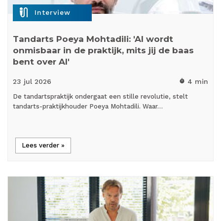
mic_external_on
Interview
Tandarts Poeya Mohtadili: 'AI wordt
onmisbaar in de praktijk, mits jij de baas
bent over AI'
23 jul
2026
4 min
timer
De tandartspraktijk ondergaat een stille revolutie, stelt
tandarts-praktijkhouder Poeya Mohtadili. Waar…
Lees verder »