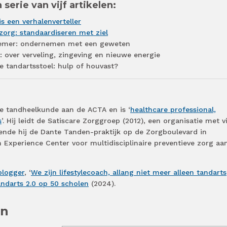
 serie van vijf artikelen:
s een verhalenverteller
dzorg: standaardiseren met ziel
nemer: ondernemen met een geweten
 over verveling, zingeving en nieuwe energie
de tandartsstoel: hulp of houvast?
de tandheelkunde aan de ACTA en is ‘
healthcare professional,
s
’. Hij leidt de Satiscare Zorggroep (2012), een organisatie met vi
ende hij de Dante Tanden-praktijk op de Zorgboulevard in
n Experience Center voor multidisciplinaire preventieve zorg aa
blogger
, ‘
We zijn lifestylecoach, allang niet meer alleen tandarts
andarts 2.0 op 50 scholen
(2024).
en