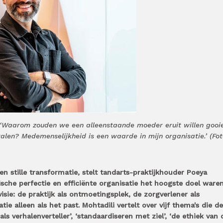
 ‘Waarom zouden we een alleenstaande moeder eruit willen gooi
len? Medemenselijkheid is een waarde in mijn organisatie.’ (Fot
n stille transformatie, stelt tandarts-praktijkhouder Poeya
sche perfectie en efficiënte organisatie het hoogste doel waren
isie: de praktijk als ontmoetingsplek, de zorgverlener als
tie alleen als het past. Mohtadili vertelt over vijf thema's die d
als verhalenverteller’, ‘standaardiseren met ziel’, ‘de ethiek van 