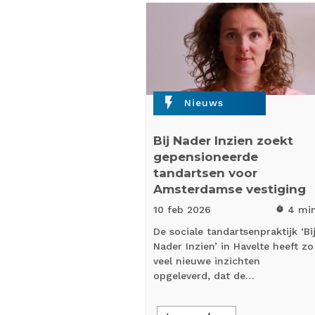
flash_on
Nieuws
Bij Nader Inzien zoekt
gepensioneerde
tandartsen voor
Amsterdamse vestiging
10 feb
2026
4 mi
timer
De sociale tandartsenpraktijk ‘Bi
Nader Inzien’ in Havelte heeft zo
veel nieuwe inzichten
opgeleverd, dat de…