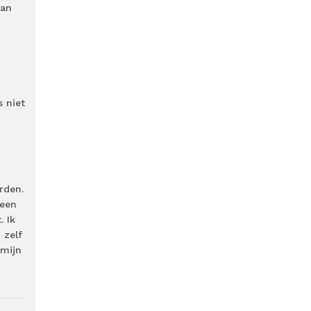
van
 niet
rden.
reen
. Ik
 zelf
rmijn