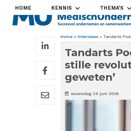
Overslaan
Hoofdnavigatie
HOME
KENNIS
THEMA'S
en
naar
de
inhoud
gaan
Home
Interviews
Tandarts Poey
Kruimelpad
Tandarts Po
stille revol
geweten’
woensdag 24 juni 2026