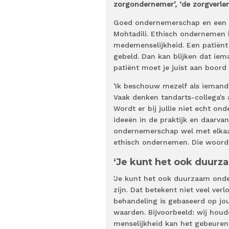
zorgondernemer’, ‘de zorgverlene
Goed ondernemerschap en een m
Mohtadili. Ethisch ondernemen 
medemenselijkheid. Een patiënt 
gebeld. Dan kan blijken dat iem
patiënt moet je juist aan boord
'Ik beschouw mezelf als iemand 
Vaak denken tandarts-collega's 
Wordt er bij jullie niet echt on
ideeën in de praktijk en daarva
ondernemerschap wel met elkaa
ethisch ondernemen. Die woorden
‘Je kunt het ook duur
'Je kunt het ook duurzaam onde
zijn. Dat betekent niet veel ve
behandeling is gebaseerd op jo
waarden. Bijvoorbeeld: wij houd
menselijkheid kan het gebeuren