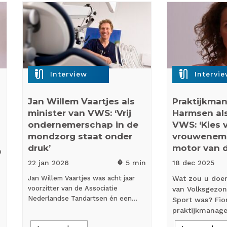
mic_external_on
mic_external_on
Interview
Intervi
Jan Willem Vaartjes als
Praktijkman
minister van VWS: ‘Vrij
Harmsen als
ondernemerschap in de
VWS: ‘Kies 
mondzorg staat onder
vrouwenema
druk’
motor van 
n
22 jan
2026
5 min
18 dec
2025
timer
j
Jan Willem Vaartjes was acht jaar
Wat zou u doen
voorzitter van de Associatie
van Volksgezon
Nederlandse Tandartsen én een…
Sport was? Fi
praktijkmanag