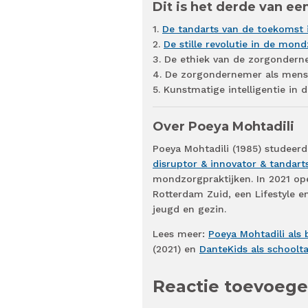
Dit is het derde van een
1.
De tandarts van de toekomst i
2.
De stille revolutie in de mon
3. De ethiek van de zorgonder
4. De zorgondernemer als mens:
5. Kunstmatige intelligentie in 
Over Poeya Mohtadili
Poeya Mohtadili (1985) studeer
disruptor & innovator & tandart
mondzorgpraktijken. In 2021 op
Rotterdam Zuid, een Lifestyle e
jeugd en gezin.
Lees meer:
Poeya Mohtadili als 
(2021) en
DanteKids als schoolt
Reactie toevoeg