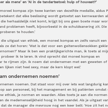
r als mens’ en ‘AI in de tandartsstoel: hulp of houvast?’
oreel kompas zijn twee kanten van dezelfde medaille, aldus 
betekent dat elke beslissing wordt getoetst aan kernwaarden al
die herhaaldelijk niet komt, krijgt bij ons geen boete maar wor
and problemen heeft, bijvoorbeeld in de schuldsanering zit. Die
 proberen te houden.’
die uitgaat van ethiek, een moreel kompas en zelfs vanuit een z
als ze dat horen: 'Wat is dat voor een geitenwollensokken gekle
dernomen?' Maar ik ben een praktijkgerichte man, ik toets al mij
n probeer ik te leren. Ik vind oprecht dat moreel kompas en
r te rijmen zijn. Ik noem dat ondernemen met een geweten of
 lijken niet heel sexy, maar de kern klopt wel.'
zaam ondernemen noemen’
rnemen noemen. Dat staat voor mij over iets wat langdurig ka
rloop aan personeel, bij het management en bij patiënten omdat
uw ethiek, je normen en waarden. Alles toets je aan die normen
en de medemenselijkheid hoog in het vaandel. Als je uitgaat va
 dat de manager die mevrouw nog een keer belt: 'Hoe zit het 