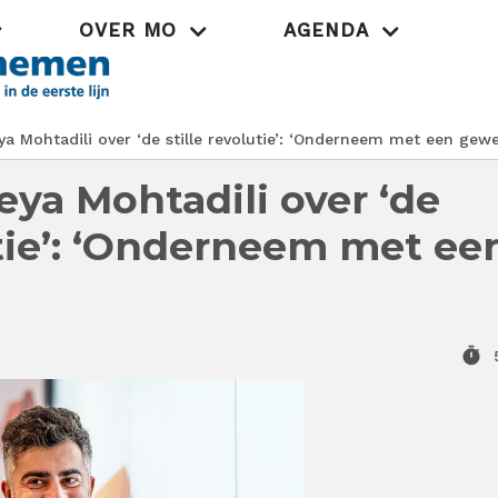
OVER MO
AGENDA
Praktijk
a Mohtadili over ‘de stille revolutie’: ‘Onderneem met een gewe
eya Mohtadili over ‘de
utie’: ‘Onderneem met ee
timer