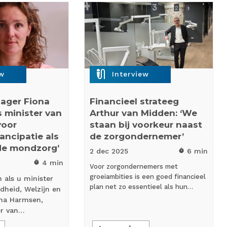
mic_external_on
ew
Interview
ager Fiona
Financieel strateeg
 minister van
Arthur van Midden: ‘We
voor
staan bij voorkeur naast
ncipatie als
de zorgondernemer’
de mondzorg’
2 dec
2025
6 min
timer
4 min
timer
Voor zorgondernemers met
groeiambities is een goed financieel
 als u minister
plan net zo essentieel als hun…
dheid, Welzijn en
ona Harmsen,
er van…