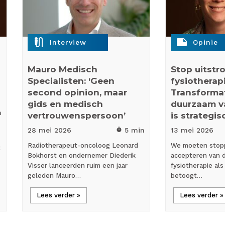
mic_external_on
note
Interview
Opinie
Mauro Medisch
Stop uitst
Specialisten: ‘Geen
fysiotherapi
second opinion, maar
Transformat
gids en medisch
duurzaam 
n
vertrouwenspersoon’
is strategi
28 mei
2026
5 min
13 mei
2026
timer
Radiotherapeut-oncoloog Leonard
We moeten stop
t
Bokhorst en ondernemer Diederik
accepteren van d
Visser lanceerden ruim een jaar
fysiotherapie als 
geleden Mauro…
betoogt…
Lees verder »
Lees verder »