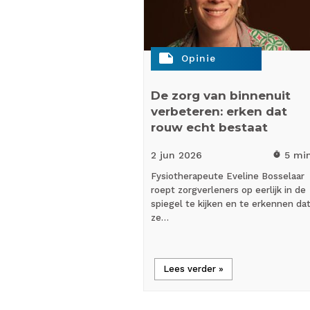
note
Opinie
De zorg van binnenuit
verbeteren: erken dat
rouw echt bestaat
2 jun
2026
5 mi
timer
Fysiotherapeute Eveline Bosselaar
roept zorgverleners op eerlijk in de
spiegel te kijken en te erkennen da
ze…
Lees verder »