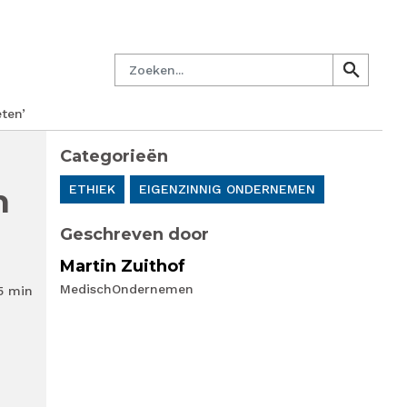
managersnetwerk
Nieuwsbrief
Lid worden
Contact
Zoeken
search
search
ten’
Categorieën
n
ETHIEK
EIGENZINNIG ONDERNEMEN
Geschreven door
Martin Zuithof
MedischOndernemen
5 min