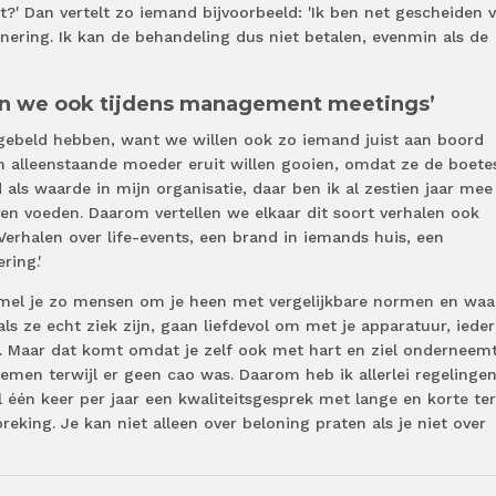
t?' Dan vertelt zo iemand bijvoorbeeld: 'Ik ben net gescheiden 
nering. Ik kan de behandeling dus niet betalen, evenmin als de
len we ook tijdens management meetings’
e gebeld hebben, want we willen ook zo iemand juist aan boord
alleenstaande moeder eruit willen gooien, omdat ze de boetes
als waarde in mijn organisatie, daar ben ik al zestien jaar mee
jven voeden. Daarom vertellen we elkaar dit soort verhalen ook
erhalen over life-events, een brand in iemands huis, een
ring.'
el je zo mensen om je heen met vergelijkbare normen en waa
ls ze echt ziek zijn, gaan liefdevol om met je apparatuur, iede
. Maar dat komt omdat je zelf ook met hart en ziel onderneemt
men terwijl er geen cao was. Daarom heb ik allerlei regelingen
één keer per jaar een kwaliteitsgesprek met lange en korte te
eking. Je kan niet alleen over beloning praten als je niet over