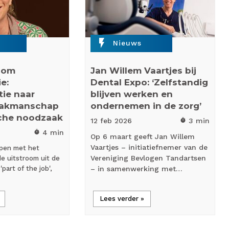
flash_on
Nieuws
room
Jan Willem Vaartjes bij
e:
Dental Expo: ‘Zelfstandig
ie naar
blijven werken en
vakmanschap
ondernemen in de zorg’
sche noodzaak
12 feb
2026
3 min
timer
4 min
timer
Op 6 maart geeft Jan Willem
Vaartjes – initiatiefnemer van de
pen met het
Vereniging Bevlogen Tandartsen
e uitstroom uit de
'part of the job',
– in samenwerking met…
Lees verder »