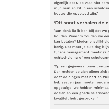
eigenlijk dat u zo vaak niet kom
mijn man en zit in een schuldsa
boetes die opgelegd zijn.''
‘Dit soort verhalen de
'Dan denk ik: ik ben blij dat w
houden. Waarom zouden we een 
kan betalen? Medemenselijkheid 
bezig. Dat moet je elke dag bli
tijdens management meetings. V
echtscheiding of een schuldsane
'Op een gegeven moment verzam
Dan melden ze zich alleen ziek a
doet de dingen met hart en ziel
heb zestien jaar moeten onderne
opgetuigd. We hebben minimaal 
doelen en een goede salarisbespr
kwaliteit hebt gesproken.'