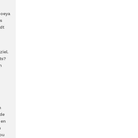
Poeya
s
dt
iel.
ts?
n
n
 de
 en
n
nou