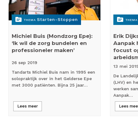
topic
topic
Starten-Stoppen
THEMA
THEMA
Michiel Buis (Mondzorg Epe):
Erik Dijk
‘Ik wil de zorg bundelen en
Aanpak 
professioneler maken’
focust o
arbeidsm
26 sep
2019
13 mei
201
Tandarts Michiel Buis nam in 1995 een
De Landelij
solopraktijk over in het Gelderse Epe
(LHV) en h
met 3000 patiënten. Bijna 25 jaar…
werken sam
Aanpak…
Lees meer
Lees mee
Paginering