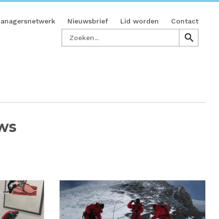
managersnetwerk
Nieuwsbrief
Lid worden
Contact
Zoeken
search
search
ws