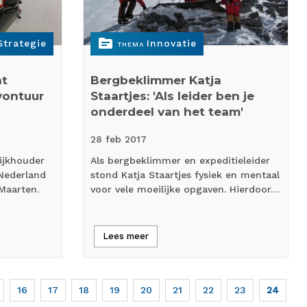
topic
Strategie
Innovatie
THEMA
nt
Bergbeklimmer Katja
vontuur
Staartjes: 'Als leider ben je
onderdeel van het team'
28 feb
2017
ijkhouder
Als bergbeklimmer en expeditieleider
 Nederland
stond Katja Staartjes fysiek en mentaal
 Maarten.
voor vele moeilijke opgaven. Hierdoor…
Lees meer
Page
16
Page
17
Page
18
Page
19
Page
20
Page
21
Page
22
Page
23
Huidige
24
pagina