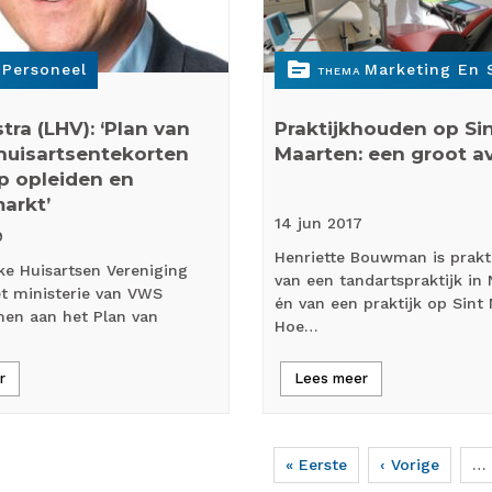
topic
Personeel
Marketing En 
THEMA
stra (LHV): ‘Plan van
Praktijkhouden op Si
huisartsentekorten
Maarten: een groot a
p opleiden en
arkt’
14 jun
2017
9
Henriette Bouwman is prakt
ke Huisartsen Vereniging
van een tandartspraktijk in
et ministerie van VWS
én van een praktijk op Sint
en aan het Plan van
Hoe…
r
Lees meer
Eerste
« Eerste
Vorige
‹ Vorige
…
pagina
pagina