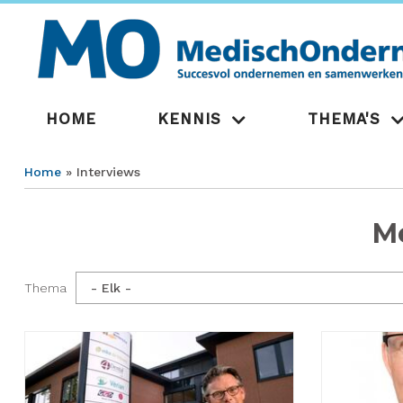
Overslaan
en
naar
de
inhoud
gaan
Hoofdnavigatie
HOME
KENNIS
THEMA'S
Home
Interviews
Kruimelpad
M
Thema