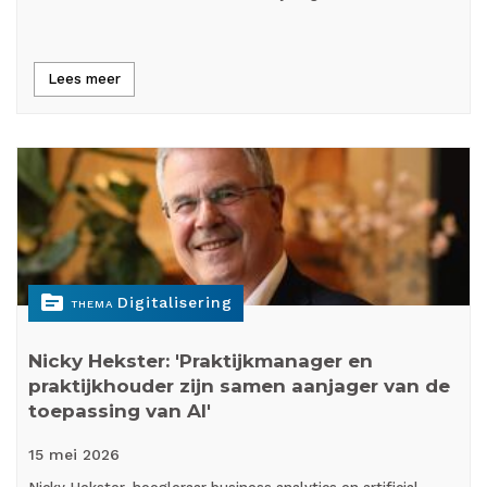
Lees meer
topic
Digitalisering
THEMA
Nicky Hekster: 'Praktijkmanager en
praktijkhouder zijn samen aanjager van de
toepassing van AI'
15 mei
2026