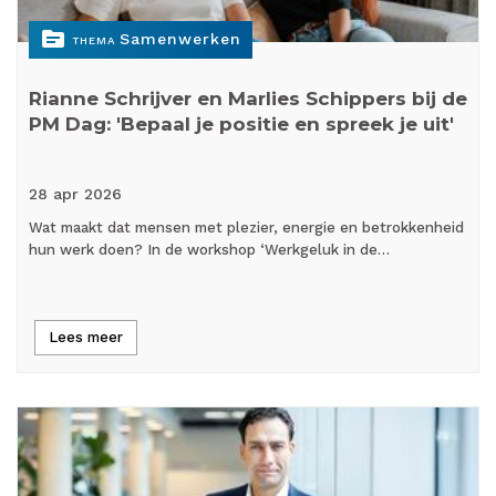
topic
Samenwerken
THEMA
Rianne Schrijver en Marlies Schippers bij de
PM Dag: 'Bepaal je positie en spreek je uit'
28 apr
2026
Wat maakt dat mensen met plezier, energie en betrokkenheid
hun werk doen? In de workshop ‘Werkgeluk in de…
Lees meer