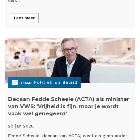
een…
Lees meer
topic
Politiek En Beleid
THEMA
Decaan Fedde Scheele (ACTA) als minister
van VWS: ‘Vrijheid is fijn, maar je wordt
vaak wel genegeerd’
29 jan
2026
Fedde Scheele, decaan van ACTA, weet als geen ander