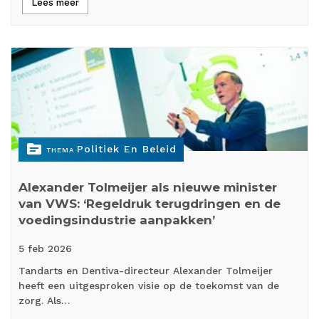
Lees meer
topic
Politiek En Beleid
THEMA
Alexander Tolmeijer als nieuwe minister
van VWS: ‘Regeldruk terugdringen en de
voedingsindustrie aanpakken’
5 feb
2026
Tandarts en Dentiva-directeur Alexander Tolmeijer
heeft een uitgesproken visie op de toekomst van de
zorg. Als…