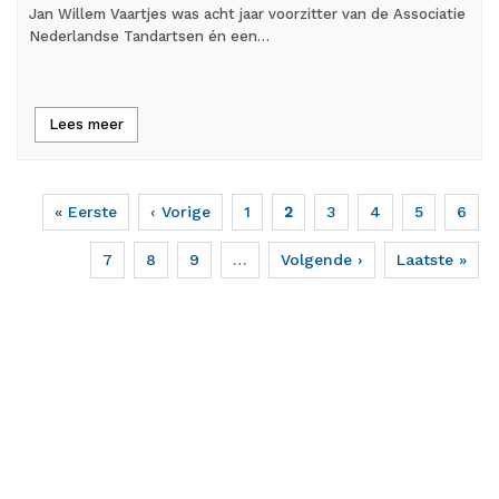
Jan Willem Vaartjes was acht jaar voorzitter van de Associatie
Nederlandse Tandartsen én een…
Lees meer
Eerste
« Eerste
Vorige
‹ Vorige
Page
1
Huidige
2
Page
3
Page
4
Page
5
Page
6
Paginering
pagina
pagina
pagina
Page
7
Page
8
Page
9
…
Volgende
Volgende ›
Laatste
Laatste »
pagina
pagina