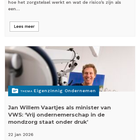
hoe het zorgstelsel werkt en wat de risico’s zijn als
een…
Lees meer
topic
Eigenzinnig Ondernemen
THEMA
Jan Willem Vaartjes als minister van
VWS: ‘Vrij ondernemerschap in de
mondzorg staat onder druk’
22 jan
2026