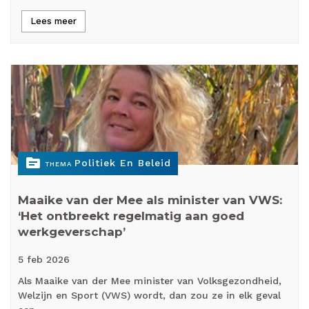
Lees meer
topic
Politiek En Beleid
THEMA
Maaike van der Mee als minister van VWS:
‘Het ontbreekt regelmatig aan goed
werkgeverschap’
5 feb
2026
Als Maaike van der Mee minister van Volksgezondheid,
Welzijn en Sport (VWS) wordt, dan zou ze in elk geval