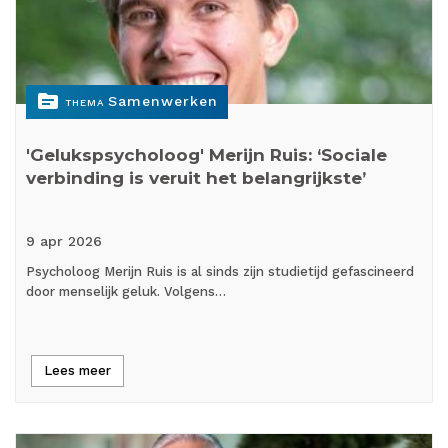
topic
Samenwerken
THEMA
'Gelukspsycholoog' Merijn Ruis: ‘Sociale
verbinding is veruit het belangrijkste’
9 apr
2026
Psycholoog Merijn Ruis is al sinds zijn studietijd gefascineerd
door menselijk geluk. Volgens…
Lees meer