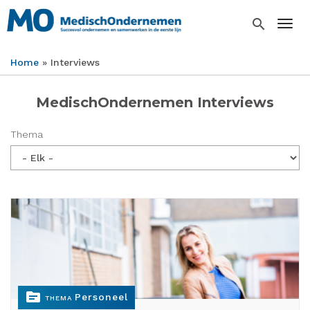
Overslaan
en
search
Togg
naar
de
Home
Interviews
inhoud
Kruimelpad
gaan
MedischOndernemen Interviews
Thema
topic
Personeel
THEMA