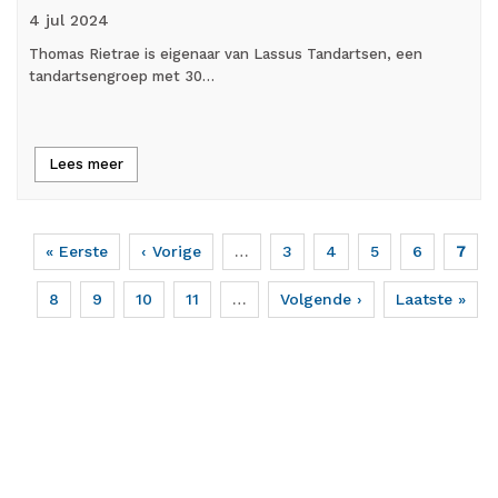
4 jul
2024
Thomas Rietrae is eigenaar van Lassus Tandartsen, een
tandartsengroep met 30…
Lees meer
Eerste
« Eerste
Vorige
‹ Vorige
…
Page
3
Page
4
Page
5
Page
6
Huidi
7
Paginering
pagina
pagina
pagi
Page
8
Page
9
Page
10
Page
11
…
Volgende
Volgende ›
Laatste
Laatste »
pagina
pagina