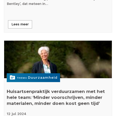
Bentley’, dat meteen in…
Lees meer
topic
Duurzaamheid
THEMA
Huisartsenpraktijk verduurzamen met het
hele team: ‘Minder voorschrijven, minder
materialen, minder doen kost geen tijd’
12 jul
2024