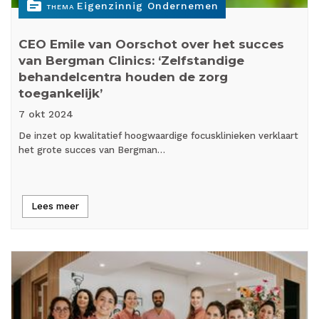
topic
Eigenzinnig Ondernemen
THEMA
CEO Emile van Oorschot over het succes
van Bergman Clinics: ‘Zelfstandige
behandelcentra houden de zorg
toegankelijk’
7 okt
2024
De inzet op kwalitatief hoogwaardige focusklinieken verklaart
het grote succes van Bergman…
Lees meer