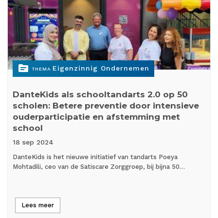
topic
Eigenzinnig Ondernemen
THEMA
DanteKids als schooltandarts 2.0 op 50
scholen: Betere preventie door intensieve
ouderparticipatie en afstemming met
school
18 sep
2024
DanteKids is het nieuwe initiatief van tandarts Poeya
Mohtadili, ceo van de Satiscare Zorggroep, bij bijna 50…
Lees meer