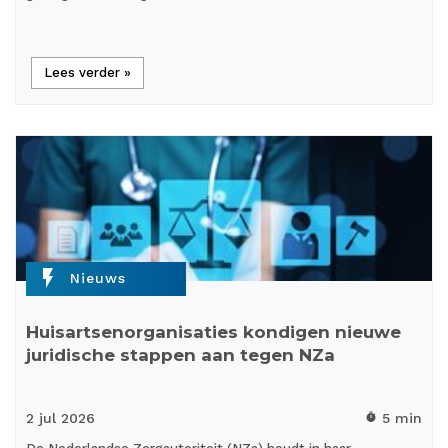
Lees verder »
flash_on
Nieuws
Huisartsenorganisaties kondigen nieuwe
juridische stappen aan tegen NZa
2 jul
2026
5 min
timer