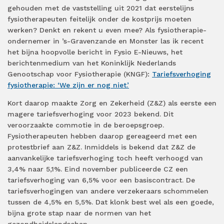
gehouden met de vaststelling uit 2021 dat eerstelijns
fysiotherapeuten feitelijk onder de kostprijs moeten
werken? Denkt en rekent u even mee? Als fysiotherapie-
ondernemer in ’s-Gravenzande en Monster las ik recent
het bijna hoopvolle bericht in Fysio E-Nieuws, het
berichtenmedium van het Koninklijk Nederlands
Genootschap voor Fysiotherapie (KNGF):
Tariefsverhoging
fysiotherapie: ‘We zijn er nog niet.’
Kort daarop maakte Zorg en Zekerheid (Z&Z) als eerste een
magere tariefsverhoging voor 2023 bekend. Dit
veroorzaakte commotie in de beroepsgroep.
Fysiotherapeuten hebben daarop gereageerd met een
protestbrief aan Z&Z. Inmiddels is bekend dat Z&Z de
aanvankelijke tariefsverhoging toch heeft verhoogd van
3,4% naar 5,1%. Eind november publiceerde CZ een
tariefsverhoging van 6,5% voor een basiscontract. De
tariefsverhogingen van andere verzekeraars schommelen
tussen de 4,5% en 5,5%. Dat klonk best wel als een goede,
bijna grote stap naar de normen van het