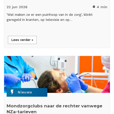
22 jun
2026
4 min
timer
'Wat maken ze er een puinhoop van in de zorg', klinkt
geregeld in kranten, op televisie en op…
Lees verder »
flash_on
Nieuws
Mondzorgclubs naar de rechter vanwege
NZa-tarieven