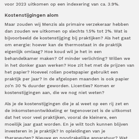
voor 2023 uitkomen op een indexering van ca. 3.9%.
Kostenstijgingen alom
Maar zouden wij Menzis als primaire verzekeraar hebben
dan zouden we uitkomen op slechts 1.5% tot 2%. Wat is
bijvoorbeeld de kostenstijging bij praktijken? Als het gaat
om energie: hoever kan de thermostaat in de praktijk
eigenlijk omlaag? Hoe koud wil je het in een
behandelkamer maken? Of minder verlichting? Willen we
in het donker gaan werken? Hoe zit het met de prijzen van
het papier? Hoeveel rollen poetspapier gebruikt een
praktijk per jaar? In de afgelopen maanden is ook papier
zo’n 30 % duurder geworden. Licenties? Komen er
kostenstijgingen aan, die we nog niet weten?
Als je de kostenstijgingen die je al weet op een rij zet en
de inkomstenontwikkeling er tegenoverzet is de uitkomst
dat het voor veel praktijken, vooral de kleinere, een
moeilijk jaar gaat worden. En je wilt toch kunnen blijven
investeren in je praktijk? In opleidingen van je
therapeuten? Nieuwe en noodzakelijke apparatuur? Wat