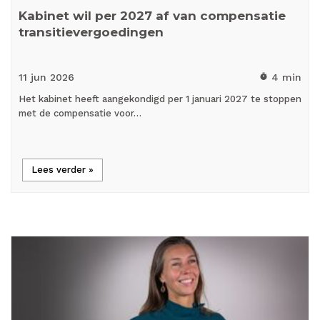
Kabinet wil per 2027 af van compensatie
transitievergoedingen
11 jun
2026
4 min
timer
Het kabinet heeft aangekondigd per 1 januari 2027 te stoppen
met de compensatie voor…
Lees verder »