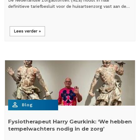
De Nederlandse Zorgautoriteit (NZa) houdt in haar
definitieve tariefbesluit voor de huisartsenzorg vast aan de…
Lees verder »
person_outline
Blog
Fysiotherapeut Harry Geurkink: ‘We hebben
tempelwachters nodig in de zorg’