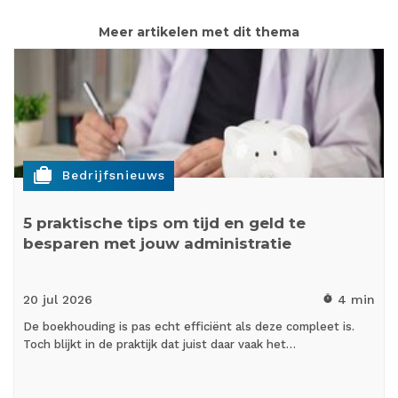
Meer artikelen met dit thema
cases
Bedrijfsnieuws
5 praktische tips om tijd en geld te
besparen met jouw administratie
20 jul
2026
4 min
timer
De boekhouding is pas echt efficiënt als deze compleet is.
Toch blijkt in de praktijk dat juist daar vaak het…