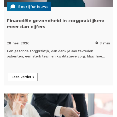
cases
Bedrijfsnieuws
Financiële gezondheid in zorgpraktijken:
meer dan cijfers
28 mei
2026
3 min
timer
Een gezonde zorgpraktijk, dan denk je aan tevreden
patiënten, een sterk team en kwalitatieve zorg. Maar hoe…
Lees verder »