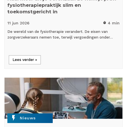
fysiotherapiepraktijk slim en
toekomstgericht in
11 jun
2026
4 min
timer
De wereld van de fysiotherapie verandert. De eisen van
zorgverzekeraars nemen toe, terwijl vergoedingen onder…
Lees verder »
flash_on
Nieuws