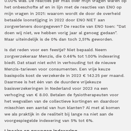
0.00% was. De reacties per mail over mijn vragen waren op
het onbeschofte af en in lijn met de reacties van ENO op
mijn vragen in 2021: waarom wordt de door de overheid
betaalde loonstijging in 2022 door ENO NIET aan
zorgverleners doorgegeven? De reactie van ENO toen: “Dat
doen wij niet, we hebben vorig jaar al genoeg gedaan”.
Maar uiteindelijk is de 0% dan toch 2,51% geworden.
Is dat reden voor een feestje? Niet bepaald. Neem
zorgverzekeraar Menzis, die 0.46% tot 1.00% indexering
biedt. Dat staat niet echt in verhouding tot de nieuwe
Menzis-tarieven voor consumenten. Een vrije keuze
basispolis kost de verzekerde in 2023 € 142.25 per maand.
Daarmee is het één van de duurdere vrijekeuze
basisverzekeringen in Nederland voor 2023 na een
verhoging van € 8.00. Betalen de fysiotherapeuten voor
het wegvallen van de collectieve kortingen en daardoor
misschien een aantal van hun klanten? Al met al komen
we als praktijk in de realiteit bij lange na niet aan de
voorgespiegelde indexering van 5% tot 6%.