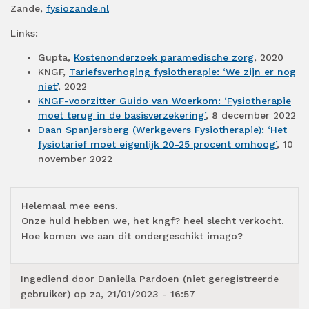
Zande,
fysiozande.nl
Links:
Gupta,
Kostenonderzoek paramedische zorg
, 2020
KNGF,
Tariefsverhoging fysiotherapie: ‘We zijn er nog
niet’
, 2022
KNGF-voorzitter Guido van Woerkom: ‘Fysiotherapie
moet terug in de basisverzekering’
, 8 december 2022
Daan Spanjersberg (Werkgevers Fysiotherapie): ‘Het
fysiotarief moet eigenlijk 20-25 procent omhoog’
, 10
november 2022
Helemaal mee eens.
Onze huid hebben we, het kngf? heel slecht verkocht.
Hoe komen we aan dit ondergeschikt imago?
Ingediend door
Daniella Pardoen (niet geregistreerde
gebruiker)
op za, 21/01/2023 - 16:57