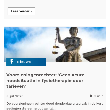
Lees verder »
flash_on
Nieuws
Voorzieningenrechter: 'Geen acute
noodsituatie in fysiotherapie door
tarieven'
3 jul
2026
3 min
timer
De voorzieningenrechter deed donderdag uitspraak in de kort
gedingen die een groot aantal…