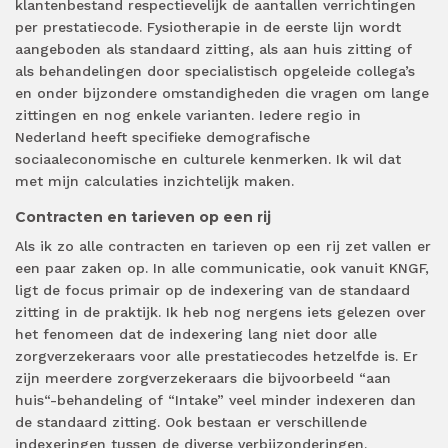
klantenbestand respectievelijk de aantallen verrichtingen
per prestatiecode. Fysiotherapie in de eerste lijn wordt
aangeboden als standaard zitting, als aan huis zitting of
als behandelingen door specialistisch opgeleide collega’s
en onder bijzondere omstandigheden die vragen om lange
zittingen en nog enkele varianten. Iedere regio in
Nederland heeft specifieke demografische
sociaaleconomische en culturele kenmerken. Ik wil dat
met mijn calculaties inzichtelijk maken.
Contracten en tarieven op een rij
Als ik zo alle contracten en tarieven op een rij zet vallen er
een paar zaken op. In alle communicatie, ook vanuit KNGF,
ligt de focus primair op de indexering van de standaard
zitting in de praktijk. Ik heb nog nergens iets gelezen over
het fenomeen dat de indexering lang niet door alle
zorgverzekeraars voor alle prestatiecodes hetzelfde is. Er
zijn meerdere zorgverzekeraars die bijvoorbeeld “aan
huis“-behandeling of “Intake” veel minder indexeren dan
de standaard zitting. Ook bestaan er verschillende
indexeringen tussen de diverse verbijzonderingen.