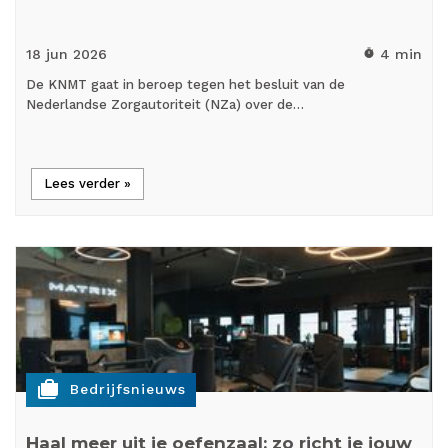
18 jun
2026
4 min
timer
De KNMT gaat in beroep tegen het besluit van de
Nederlandse Zorgautoriteit (NZa) over de…
Lees verder »
cases
Bedrijfsnieuws
Haal meer uit je oefenzaal: zo richt je jouw