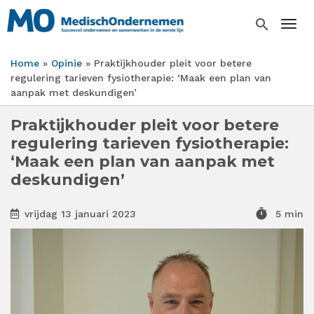
Overslaan
en
search
Togg
naar
de
Home
Opinie
Praktijkhouder pleit voor betere
inhoud
Kruimelpad
regulering tarieven fysiotherapie: ‘Maak een plan van
gaan
aanpak met deskundigen’
Praktijkhouder pleit voor betere
regulering tarieven fysiotherapie:
‘Maak een plan van aanpak met
deskundigen’
timer
vrijdag 13 januari 2023
5 min