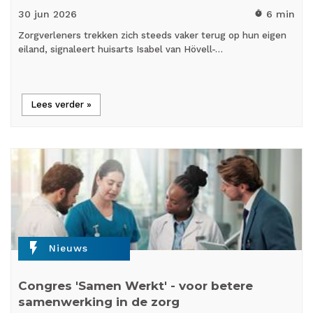
30 jun
2026
6 min
timer
Zorgverleners trekken zich steeds vaker terug op hun eigen
eiland, signaleert huisarts Isabel van Hövell-…
Lees verder »
flash_on
Nieuws
Congres 'Samen Werkt' - voor betere
samenwerking in de zorg