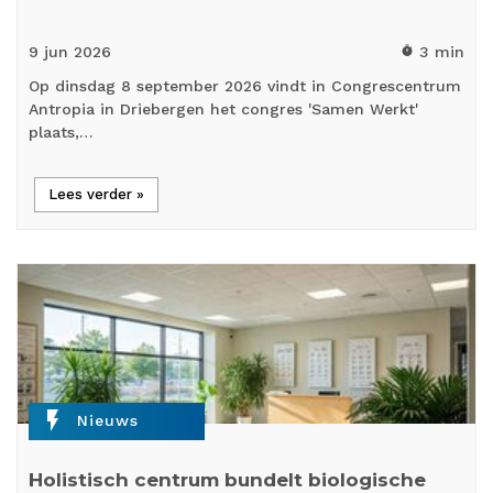
9 jun
2026
3 min
timer
Op dinsdag 8 september 2026 vindt in Congrescentrum
Antropia in Driebergen het congres 'Samen Werkt'
plaats,…
Lees verder »
flash_on
Nieuws
Holistisch centrum bundelt biologische