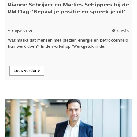
Rianne Schrijver en Marlies Schippers bij de
PM Dag: 'Bepaal je positie en spreek je uit'
28 apr
2026
5 min
timer
Wat maakt dat mensen met plezier, energie en betrokkenheid
hun werk doen? In de workshop ‘Werkgeluk in de…
Lees verder »