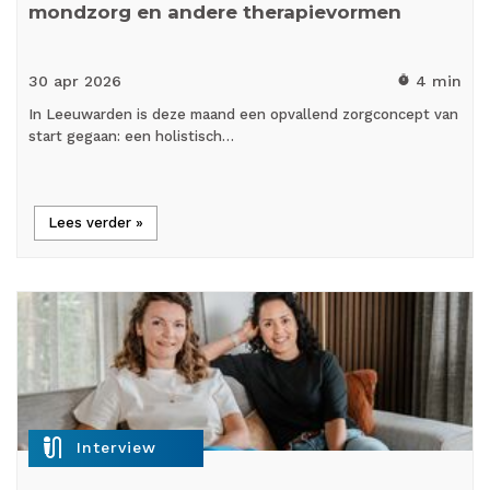
mondzorg en andere therapievormen
30 apr
2026
4 min
timer
In Leeuwarden is deze maand een opvallend zorgconcept van
start gegaan: een holistisch…
Lees verder »
mic_external_on
Interview