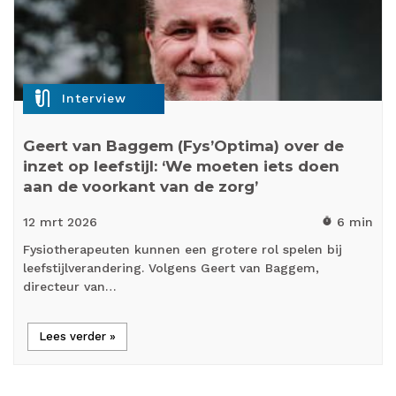
mic_external_on
Interview
Geert van Baggem (Fys’Optima) over de
inzet op leefstijl: ‘We moeten iets doen
aan de voorkant van de zorg’
12 mrt
2026
6 min
timer
Fysiotherapeuten kunnen een grotere rol spelen bij
leefstijlverandering. Volgens Geert van Baggem,
directeur van…
Lees verder »