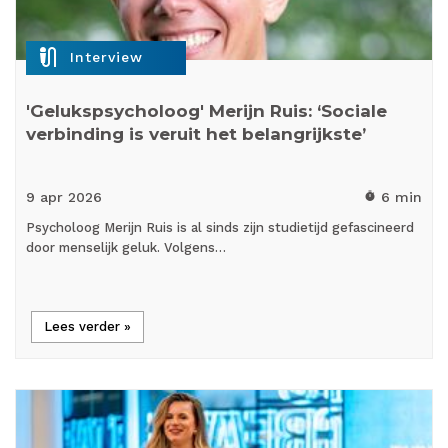
mic_external_on
Interview
'Gelukspsycholoog' Merijn Ruis: ‘Sociale
verbinding is veruit het belangrijkste’
9 apr
2026
6 min
timer
Psycholoog Merijn Ruis is al sinds zijn studietijd gefascineerd
door menselijk geluk. Volgens…
Lees verder »