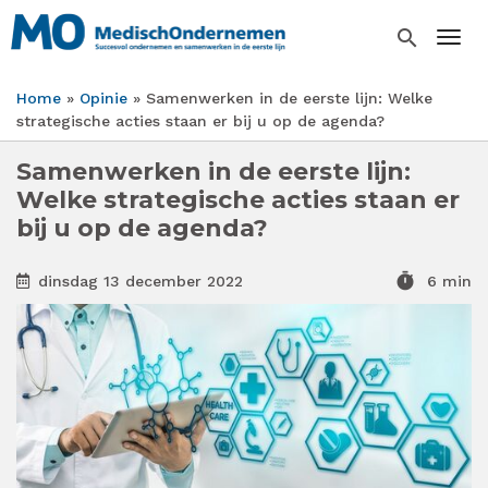
Overslaan
en
search
Togg
naar
de
Home
Opinie
Samenwerken in de eerste lijn: Welke
inhoud
Kruimelpad
strategische acties staan er bij u op de agenda?
gaan
Samenwerken in de eerste lijn:
Welke strategische acties staan er
bij u op de agenda?
timer
dinsdag 13 december 2022
6 min