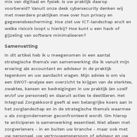
mix van digitaal en fysiek. Is uw praktijk daarop
voorbereid? Vanuit onze desk cybersecurity denken wij
met meerdere praktijken mee over hun privacy en
gegevensbescherming. Hoe ziet uw ICT-landschap eruit en
welke risico’s loopt u hierbij? Hoe kunt u een hack of
gijzeling van software minimaliseren?
Samenvatting
In dit artikel heb ik u meegenomen in een aantal
strategische thema’s van samenwerking die ik vanuit mijn
ervaring als accountant en adviseur in de praktijk
tegenkom en uw aandacht vragen. Mijn advies is om via
een SWOT-analyse een overzicht te krijgen van de sterktes,
zwaktes, kansen en bedreigingen in uw praktijk (en uzelf
en/of uw personeel) en daaruit acties te destilleren. Het
Integraal Zorgakkoord geeft al een belangrijke koers aan in
het zorglandschap en in de strategische thema’s waarmee
u als zorgondernemer geconfronteerd wordt. Om hierop
te anticiperen is samenwerking essentieel. Niet alleen met
zorgverleners - in en buiten uw branche - maar ook met
uw personeel, uw vertrouwenspersoon of adviseur en uw