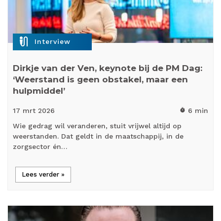
mic_external_on
Interview
Dirkje van der Ven, keynote bij de PM Dag:
‘Weerstand is geen obstakel, maar een
hulpmiddel’
17 mrt
2026
6 min
timer
Wie gedrag wil veranderen, stuit vrijwel altijd op
weerstanden. Dat geldt in de maatschappij, in de
zorgsector én…
Lees verder »