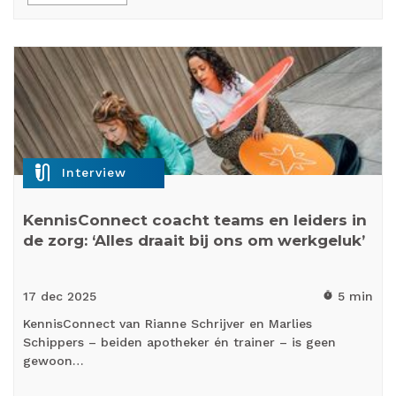
mic_external_on
Interview
KennisConnect coacht teams en leiders in
de zorg: ‘Alles draait bij ons om werkgeluk’
17 dec
2025
5 min
timer
KennisConnect van Rianne Schrijver en Marlies
Schippers – beiden apotheker én trainer – is geen
gewoon…