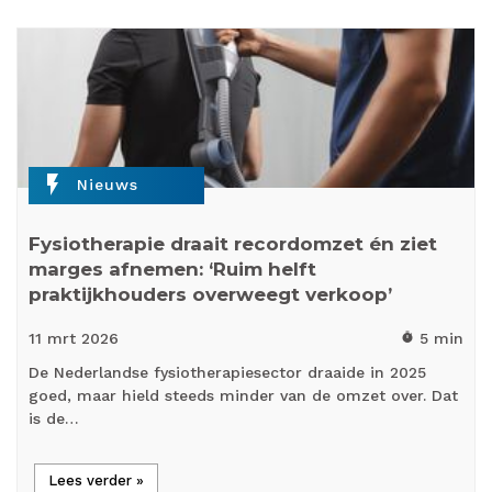
flash_on
Nieuws
Fysiotherapie draait recordomzet én ziet
marges afnemen: ‘Ruim helft
praktijkhouders overweegt verkoop’
11 mrt
2026
5 min
timer
De Nederlandse fysiotherapiesector draaide in 2025
goed, maar hield steeds minder van de omzet over. Dat
is de…
Lees verder »