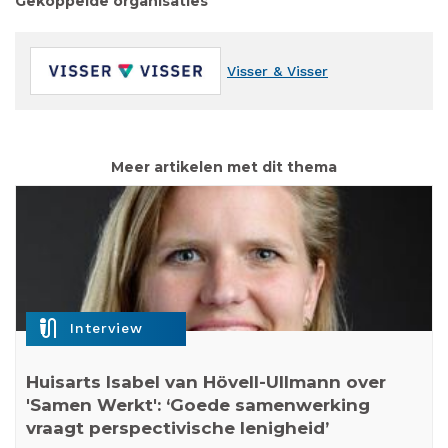
Gekoppelde organisaties
Visser & Visser
Meer artikelen met dit thema
mic_external_on
Interview
Huisarts Isabel van Hövell-Ullmann over
'Samen Werkt': ‘Goede samenwerking
vraagt perspectivische lenigheid’