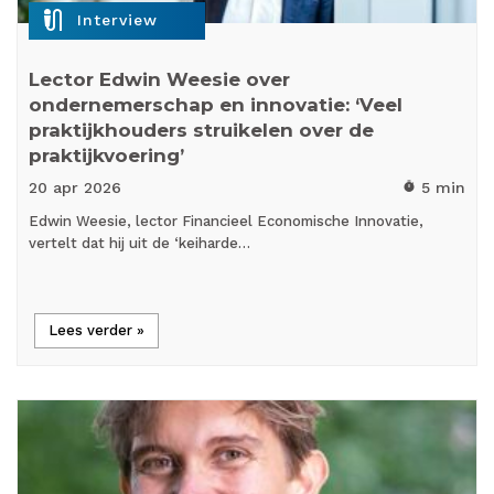
mic_external_on
Interview
Lector Edwin Weesie over
ondernemerschap en innovatie: ‘Veel
praktijkhouders struikelen over de
praktijkvoering’
20 apr
2026
5 min
timer
Edwin Weesie, lector Financieel Economische Innovatie,
vertelt dat hij uit de ‘keiharde…
Lees verder »