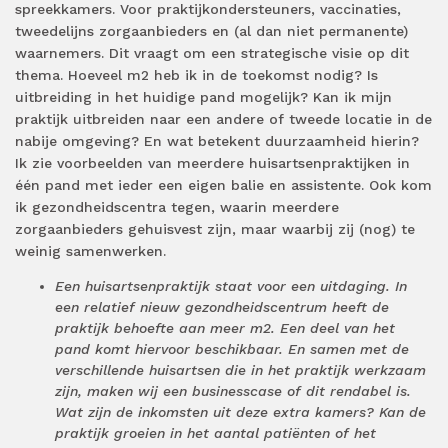
spreekkamers. Voor praktijkondersteuners, vaccinaties,
tweedelijns zorgaanbieders en (al dan niet permanente)
waarnemers. Dit vraagt om een strategische visie op dit
thema. Hoeveel m2 heb ik in de toekomst nodig? Is
uitbreiding in het huidige pand mogelijk? Kan ik mijn
praktijk uitbreiden naar een andere of tweede locatie in de
nabije omgeving? En wat betekent duurzaamheid hierin?
Ik zie voorbeelden van meerdere huisartsenpraktijken in
één pand met ieder een eigen balie en assistente. Ook kom
ik gezondheidscentra tegen, waarin meerdere
zorgaanbieders gehuisvest zijn, maar waarbij zij (nog) te
weinig samenwerken.
Een huisartsenpraktijk staat voor een uitdaging. In
een relatief nieuw gezondheidscentrum heeft de
praktijk behoefte aan meer m2. Een deel van het
pand komt hiervoor beschikbaar. En samen met de
verschillende huisartsen die in het praktijk werkzaam
zijn, maken wij een businesscase of dit rendabel is.
Wat zijn de inkomsten uit deze extra kamers? Kan de
praktijk groeien in het aantal patiënten of het