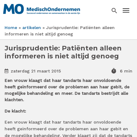
Overslaan
en
search
Togg
naar
de
Home
artikelen
Jurisprudentie: Patiënten alleen
inhoud
Kruimelpad
informeren is niet altijd genoeg
gaan
Jurisprudentie: Patiënten alleen
informeren is niet altijd genoeg
timer
zaterdag 21 maart 2015
6 min
Een vrouw klaagt dat haar tandarts haar onvoldoende
heeft geïnformeerd over de problemen aan haar gebit, de
mogelijke behandeling en meer. De tandarts bestrijdt alle
klachten.
De klacht:
Een vrouw klaagt dat haar tandarts haar onvoldoende
heeft geïnformeerd over de problemen aan haar gebit en
de mogelijke behandeling. Verder klaagt zij dat de tandarts