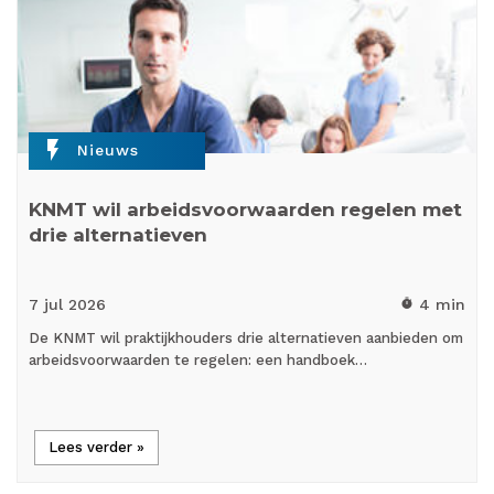
flash_on
Nieuws
KNMT wil arbeidsvoorwaarden regelen met
drie alternatieven
7 jul
2026
4 min
timer
De KNMT wil praktijkhouders drie alternatieven aanbieden om
arbeidsvoorwaarden te regelen: een handboek…
Lees verder »