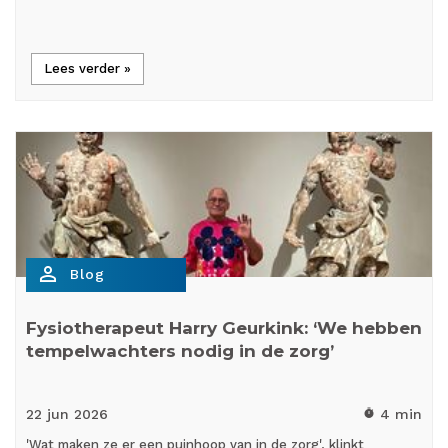
Lees verder »
person_outline
Blog
Fysiotherapeut Harry Geurkink: ‘We hebben
tempelwachters nodig in de zorg’
22 jun
2026
4 min
timer
'Wat maken ze er een puinhoop van in de zorg', klinkt