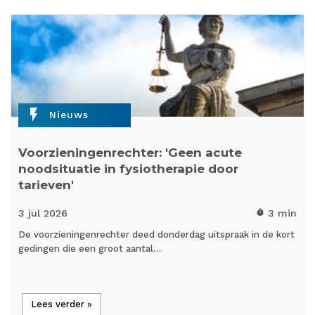
flash_on
Nieuws
Voorzieningenrechter: 'Geen acute
noodsituatie in fysiotherapie door
tarieven'
3 jul
2026
3 min
timer
De voorzieningenrechter deed donderdag uitspraak in de kort
gedingen die een groot aantal…
Lees verder »