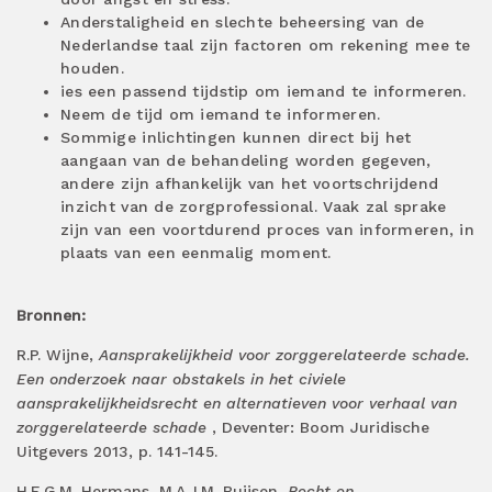
Anderstaligheid en slechte beheersing van de
Nederlandse taal zijn factoren om rekening mee te
houden.
ies een passend tijdstip om iemand te informeren.
Neem de tijd om iemand te informeren.
Sommige inlichtingen kunnen direct bij het
aangaan van de behandeling worden gegeven,
andere zijn afhankelijk van het voortschrijdend
inzicht van de zorgprofessional. Vaak zal sprake
zijn van een voortdurend proces van informeren, in
plaats van een eenmalig moment.
Bronnen:
R.P. Wijne,
Aansprakelijkheid voor zorggerelateerde schade.
Een onderzoek naar obstakels in het civiele
aansprakelijkheidsrecht en alternatieven voor verhaal van
zorggerelateerde schade
, Deventer: Boom Juridische
Uitgevers 2013, p. 141-145.
H.E.G.M. Hermans, M.A.J.M. Buijsen,
Recht en