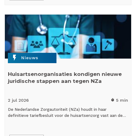
flash_on
Nieuws
Huisartsenorganisaties kondigen nieuwe
juridische stappen aan tegen NZa
2 jul
2026
5 min
timer
De Nederlandse Zorgautoriteit (NZa) houdt in haar
definitieve tariefbesluit voor de huisartsenzorg vast aan de…