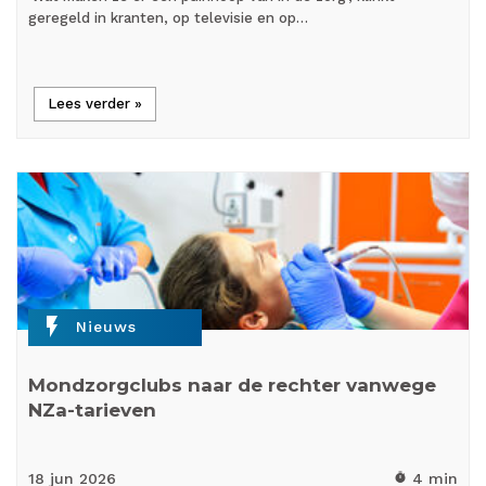
geregeld in kranten, op televisie en op…
Lees verder »
flash_on
Nieuws
Mondzorgclubs naar de rechter vanwege
NZa-tarieven
18 jun
2026
4 min
timer