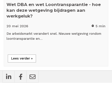
Wet DBA en wet Loontransparantie - hoe
kan deze wetgeving bijdragen aan
werkgeluk?
20 mei
2026
5 min
timer
De arbeidsmarkt verandert snel. Nieuwe wetgeving rondom
loontransparantie en…
Lees verder »
all_inclusive
Achtergrondartikel