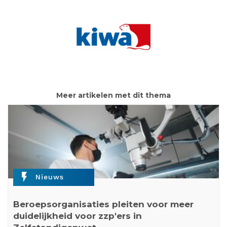
Meer artikelen met dit thema
flash_on
Nieuws
Beroepsorganisaties pleiten voor meer
duidelijkheid voor zzp'ers in