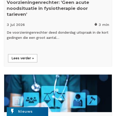
Voorzieningenrechter: 'Geen acute
noodsituatie in fysiotherapie door
tarieven'
3 jul
2026
3 min
timer
De voorzieningenrechter deed donderdag uitspraak in de kort
gedingen die een groot aantal…
Lees verder »
flash_on
Nieuws