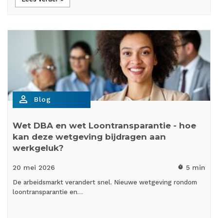
person_outline
Blog
Wet DBA en wet Loontransparantie - hoe
kan deze wetgeving bijdragen aan
werkgeluk?
20 mei
2026
5 min
timer
De arbeidsmarkt verandert snel. Nieuwe wetgeving rondom
loontransparantie en…