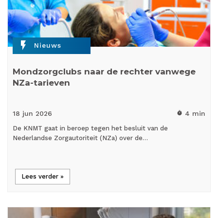
flash_on
Nieuws
Mondzorgclubs naar de rechter vanwege
NZa-tarieven
18 jun
2026
4 min
timer
De KNMT gaat in beroep tegen het besluit van de
Nederlandse Zorgautoriteit (NZa) over de…
Lees verder »