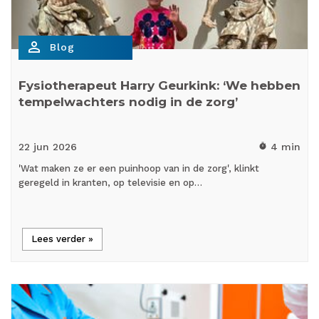
person_outline
Blog
Fysiotherapeut Harry Geurkink: ‘We hebben
tempelwachters nodig in de zorg’
22 jun
2026
4 min
timer
'Wat maken ze er een puinhoop van in de zorg', klinkt
geregeld in kranten, op televisie en op…
Lees verder »