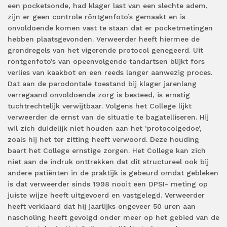
een pocketsonde, had klager last van een slechte adem,
zijn er geen controle röntgenfoto’s gemaakt en is
onvoldoende komen vast te staan dat er pocketmetingen
hebben plaatsgevonden. Verweerder heeft hiermee de
grondregels van het vigerende protocol genegeerd. Uit
röntgenfoto’s van opeenvolgende tandartsen blijkt fors
verlies van kaakbot en een reeds langer aanwezig proces.
Dat aan de parodontale toestand bij klager jarenlang
verregaand onvoldoende zorg is besteed, is ernstig
tuchtrechtelijk verwijtbaar. Volgens het College lijkt
verweerder de ernst van de situatie te bagatelliseren. Hij
wil zich duidelijk niet houden aan het ‘protocolgedoe’,
zoals hij het ter zitting heeft verwoord. Deze houding
baart het College ernstige zorgen. Het College kan zich
niet aan de indruk onttrekken dat dit structureel ook bij
andere patiënten in de praktijk is gebeurd omdat gebleken
is dat verweerder sinds 1998 nooit een DPSI- meting op
juiste wijze heeft uitgevoerd en vastgelegd. Verweerder
heeft verklaard dat hij jaarlijks ongeveer 50 uren aan
nascholing heeft gevolgd onder meer op het gebied van de