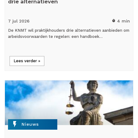
drie alternatieven
7 jul
2026
4 min
timer
De KNMT wil praktijkhouders drie alternatieven aanbieden om
arbeidsvoorwaarden te regelen: een handboek…
Lees verder »
flash_on
Nieuws