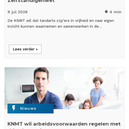
Zelfstandigenwet
9 jul
2026
4 min
timer
De KNMT wil dat tandarts-zzp'ers in vrijheid en naar eigen
inzicht kunnen waarnemen en samenwerken in de…
Lees verder »
flash_on
Nieuws
KNMT wil arbeidsvoorwaarden regelen met