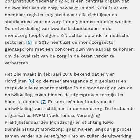
Zorginstituut Nederland (ZiN) is een centraal orgaan dat
de kwaliteit van de zorg bewaakt. In april 2014 is er een
openbaar register ingesteld waar alle richtlijnen en
standaarden voor de zorg in opgenomen moeten worden.
De ontwikkeling van kwaliteitsstandaarden in de
mondzorg loopt volgens ZiN achter op andere medische
sectoren.
[5]
In 2015 heeft ZiN de mondzorgsector
gevraagd om met een concreet plan van aanpak te komen
om de kwaliteit van de zorg in de keten verder te
verbeteren.
Het ZiN maakt in februari 2016 bekend dat er vier
richtlijnen
[6]
op de meerjarenagenda zijn geplaatst en
roept de alle relevante partijen in de mondzorg op om de
ontwikkeling ervan binnen de afgesproken termijn ter
hand te nemen.
[7]
Er komt één instituut voor de
ontwikkeling van richtlijnen in de mondzorg. De bestaande
organisaties NVPM (Nederlandse Vereniging
Praktijkstandaarden Mondzorg) en stichting KiMo
(Kennisinstituut Mondzorg) gaan na een langdurig proces
samen verder als
Vereniging
KiMo en zullen de uitwerking