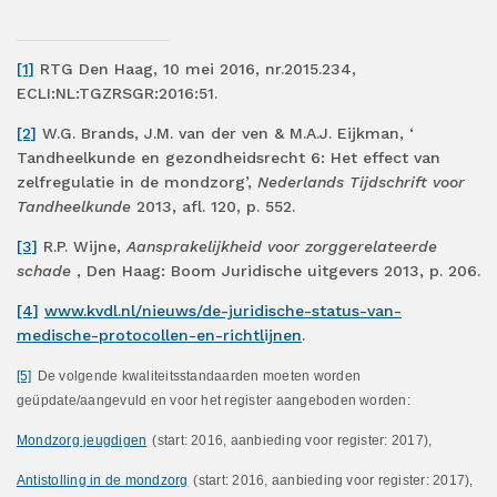
[1]
RTG Den Haag, 10 mei 2016, nr.2015.234,
ECLI:NL:TGZRSGR:2016:51.
[2]
W.G. Brands, J.M. van der ven & M.A.J. Eijkman, ‘
Tandheelkunde en gezondheidsrecht 6: Het effect van
zelfregulatie in de mondzorg’,
Nederlands Tijdschrift voor
Tandheelkunde
2013, afl. 120, p. 552.
[3]
R.P. Wijne,
Aansprakelijkheid voor zorggerelateerde
schade
, Den Haag: Boom Juridische uitgevers 2013, p. 206.
[4]
www.kvdl.nl/nieuws/de-juridische-status-van-
medische-protocollen-en-richtlijnen
.
[5]
De volgende kwaliteitsstandaarden moeten worden
geüpdate/aangevuld en voor het register aangeboden worden:
Mondzorg jeugdigen
(start: 2016, aanbieding voor register: 2017),
Antistolling in de mondzorg
(start: 2016, aanbieding voor register: 2017),