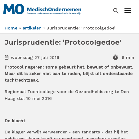
Overslaan
en
search
Togg
naar
de
Home
artikelen
Jurisprudentie: ‘Protocolgedoe’
inhoud
Kruimelpad
gaan
Jurisprudentie: ‘Protocolgedoe’
timer
woensdag 27 juli 2016
6 min
Protocol negeren: soms gebeurt het, bewust of onbewust.
Maar dit is zeker niet aan te raden, blijkt uit onderstaande
tuchtrechtzaak.
Regionaal Tuchtcollege voor de Gezondheidszorg te Den
Haag d.d. 10 mei 2016
De klacht
De klager verwijt verweerder - een tandarts - dat hij het
gebit van klager heeft verwaarloosd, waardoor ernstige