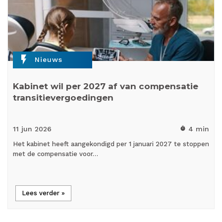
flash_on
Nieuws
Kabinet wil per 2027 af van compensatie
transitievergoedingen
11 jun
2026
4 min
timer
Het kabinet heeft aangekondigd per 1 januari 2027 te stoppen
met de compensatie voor…
Lees verder »