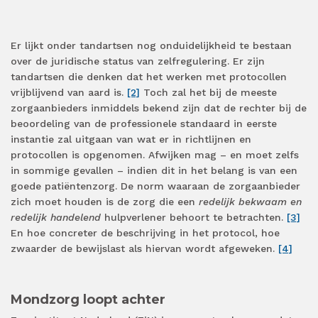
Er lijkt onder tandartsen nog onduidelijkheid te bestaan
over de juridische status van zelfregulering. Er zijn
tandartsen die denken dat het werken met protocollen
vrijblijvend van aard is.
[2]
Toch zal het bij de meeste
zorgaanbieders inmiddels bekend zijn dat de rechter bij de
beoordeling van de professionele standaard in eerste
instantie zal uitgaan van wat er in richtlijnen en
protocollen is opgenomen. Afwijken mag – en moet zelfs
in sommige gevallen – indien dit in het belang is van een
goede patiëntenzorg. De norm waaraan de zorgaanbieder
zich moet houden is de zorg die een
redelijk bekwaam en
redelijk handelend
hulpverlener behoort te betrachten.
[3]
En hoe concreter de beschrijving in het protocol, hoe
zwaarder de bewijslast als hiervan wordt afgeweken.
[4]
Mondzorg loopt achter