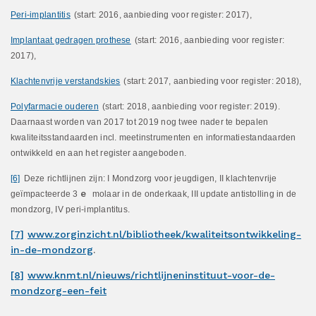
Peri-implantitis
(start: 2016, aanbieding voor register: 2017),
Implantaat gedragen prothese
(start: 2016, aanbieding voor register:
2017),
Klachtenvrije verstandskies
(start: 2017, aanbieding voor register: 2018),
Polyfarmacie ouderen
(start: 2018, aanbieding voor register: 2019).
Daarnaast worden van 2017 tot 2019 nog twee nader te bepalen
kwaliteitsstandaarden incl. meetinstrumenten en informatiestandaarden
ontwikkeld en aan het register aangeboden.
[6]
Deze richtlijnen zijn: I Mondzorg voor jeugdigen, II klachtenvrije
e
geïmpacteerde 3
molaar in de onderkaak, III update antistolling in de
mondzorg, IV peri-implantitus.
[7]
www.zorginzicht.nl/bibliotheek/kwaliteitsontwikkeling-
in-de-mondzorg
.
[8]
www.knmt.nl/nieuws/richtlijneninstituut-voor-de-
mondzorg-een-feit