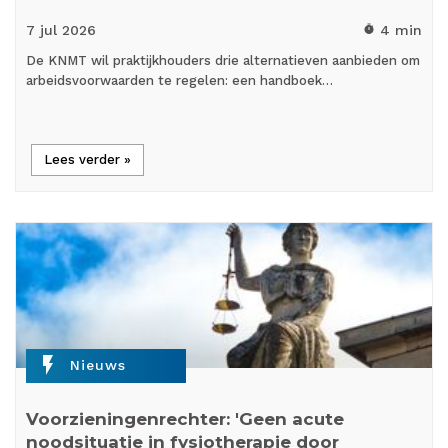
7 jul
2026
4 min
timer
De KNMT wil praktijkhouders drie alternatieven aanbieden om
arbeidsvoorwaarden te regelen: een handboek…
Lees verder »
flash_on
Nieuws
Voorzieningenrechter: 'Geen acute
noodsituatie in fysiotherapie door