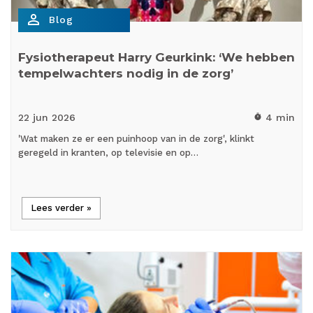
person_outline
Blog
Fysiotherapeut Harry Geurkink: ‘We hebben
tempelwachters nodig in de zorg’
22 jun
2026
4 min
timer
'Wat maken ze er een puinhoop van in de zorg', klinkt
geregeld in kranten, op televisie en op…
Lees verder »