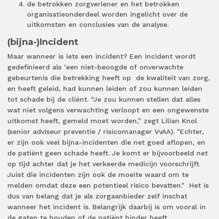
de betrokken zorgverlener en het betrokken
organisatieonderdeel worden ingelicht over de
uitkomsten en conclusies van de analyse.
(bijna-)Incident
Maar wanneer is iets een incident? Een incident wordt
gedefinieerd als ‘een niet-beoogde of onverwachte
gebeurtenis die betrekking heeft op de kwaliteit van zorg,
en heeft geleid, had kunnen leiden of zou kunnen leiden
tot schade bij de cliënt. “Je zou kunnen stellen dat alles
wat niet volgens verwachting verloopt en een ongewenste
uitkomst heeft, gemeld moet worden,” zegt Lilian Knol
(senior adviseur preventie / risicomanager VvAA). "Echter,
er zijn ook veel bijna-incidenten die net goed aflopen, en
de patiënt geen schade heeft. Je komt er bijvoorbeeld net
op tijd achter dat je het verkeerde medicijn voorschrijft.
Juist die incidenten zijn ook de moeite waard om te
melden omdat deze een potentieel risico bevatten." Het is
dus van belang dat je als zorgaanbieder zelf inschat
wanneer het incident is. Belangrijk daarbij is om vooral in
de gaten te houden of de patiënt hinder heeft