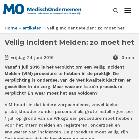
Overslaan
en
search
Togg
naar
de
Home
artikelen
Veilig Incident Melden: zo moet het
inhoud
Kruimelpad
gaan
Veilig Incident Melden: zo moet het
timer
vrijdag 24 juni 2016
3 min
Vanaf 1 juli 2016 is het verplicht om een Veilig Incident
Melden (VIM) procedure te hebben in de praktijk. De
verplichting is onderdeel van de Wet kwaliteit klachten en
geschillen in de zorg. Maar waarom is zo’n procedure
verplicht? En waar moet het aan voldoen?
VIM houdt in dat iedere zorgaanbieder, zowel kleine
praktijkhouder zonder personeel als grote instellingen, per
1 juli op grond van de Wkkgz een procedure moet hebben
voor het intern melden en registreren, onderzoek en
analyseren van incidenten. De procedure moet veilig zijn.
Dat betekent dat de bescherming van de