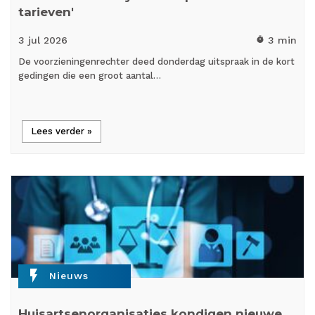
tarieven'
3 jul
2026
3 min
timer
De voorzieningenrechter deed donderdag uitspraak in de kort
gedingen die een groot aantal…
Lees verder »
flash_on
Nieuws
Huisartsenorganisaties kondigen nieuwe