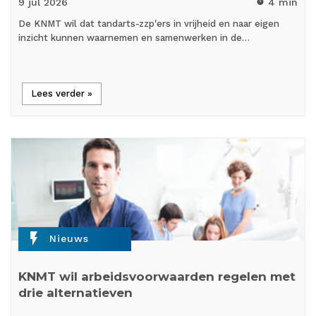
9 jul
2026
4 min
timer
De KNMT wil dat tandarts-zzp'ers in vrijheid en naar eigen
inzicht kunnen waarnemen en samenwerken in de…
Lees verder »
flash_on
Nieuws
KNMT wil arbeidsvoorwaarden regelen met
drie alternatieven