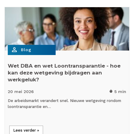
person_outline
Blog
Wet DBA en wet Loontransparantie - hoe
kan deze wetgeving bijdragen aan
werkgeluk?
20 mei
2026
5 min
timer
De arbeidsmarkt verandert snel. Nieuwe wetgeving rondom
loontransparantie en…
Lees verder »