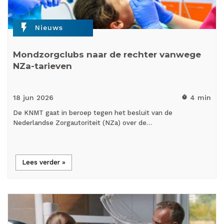
flash_on
Nieuws
Mondzorgclubs naar de rechter vanwege
NZa-tarieven
18 jun
2026
4 min
timer
De KNMT gaat in beroep tegen het besluit van de
Nederlandse Zorgautoriteit (NZa) over de…
Lees verder »