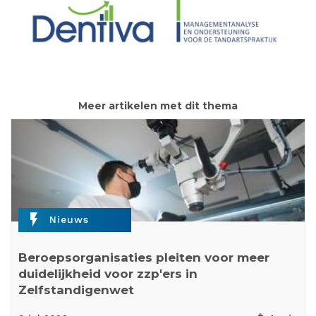
Meer artikelen met dit thema
flash_on
Nieuws
Beroepsorganisaties pleiten voor meer
duidelijkheid voor zzp'ers in
Zelfstandigenwet