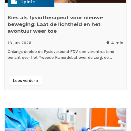
note
Opinie
Kies als fysiotherapeut voor nieuwe
beweging: Laat de lichtheid en het
avontuur weer toe
18 jun
2026
4 min
timer
Onlangs deelde de Fysiovakbond FDV een verontrustend
bericht over het Tweede Kamerdebat over de zorg: de…
Lees verder »