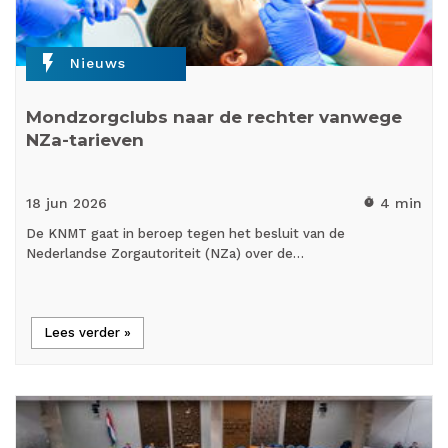
flash_on
Nieuws
Mondzorgclubs naar de rechter vanwege
NZa-tarieven
18 jun
2026
4 min
timer
De KNMT gaat in beroep tegen het besluit van de
Nederlandse Zorgautoriteit (NZa) over de…
Lees verder »