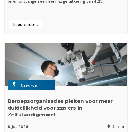
bij en ontvangen een eenmalige uitkering van 4,25…
Lees verder »
flash_on
Nieuws
Beroepsorganisaties pleiten voor meer
duidelijkheid voor zzp'ers in
Zelfstandigenwet
9 jul
2026
4 min
timer