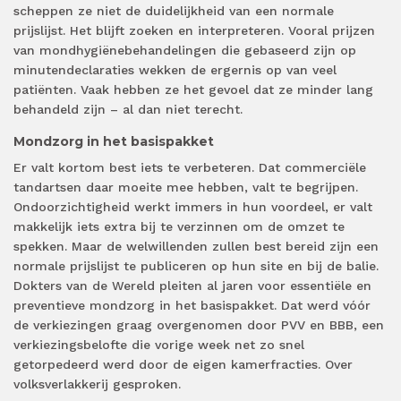
scheppen ze niet de duidelijkheid van een normale
prijslijst. Het blijft zoeken en interpreteren. Vooral prijzen
van mondhygiënebehandelingen die gebaseerd zijn op
minutendeclaraties wekken de ergernis op van veel
patiënten. Vaak hebben ze het gevoel dat ze minder lang
behandeld zijn – al dan niet terecht.
Mondzorg in het basispakket
Er valt kortom best iets te verbeteren. Dat commerciële
tandartsen daar moeite mee hebben, valt te begrijpen.
Ondoorzichtigheid werkt immers in hun voordeel, er valt
makkelijk iets extra bij te verzinnen om de omzet te
spekken. Maar de welwillenden zullen best bereid zijn een
normale prijslijst te publiceren op hun site en bij de balie.
Dokters van de Wereld pleiten al jaren voor essentiële en
preventieve mondzorg in het basispakket. Dat werd vóór
de verkiezingen graag overgenomen door PVV en BBB, een
verkiezingsbelofte die vorige week net zo snel
getorpedeerd werd door de eigen kamerfracties. Over
volksverlakkerij gesproken.