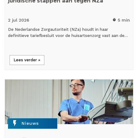
juridische stappen aan tegen NZa
2 jul
2026
5 min
timer
De Nederlandse Zorgautoriteit (NZa) houdt in haar
definitieve tariefbesluit voor de huisartsenzorg vast aan de…
Lees verder »
flash_on
Nieuws