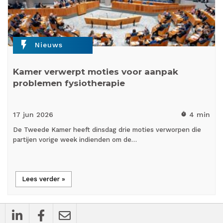
flash_on
Nieuws
Kamer verwerpt moties voor aanpak
problemen fysiotherapie
17 jun
2026
4 min
timer
De Tweede Kamer heeft dinsdag drie moties verworpen die
partijen vorige week indienden om de…
Lees verder »