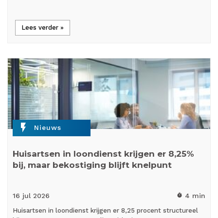
Lees verder »
flash_on
Nieuws
Huisartsen in loondienst krijgen er 8,25%
bij, maar bekostiging blijft knelpunt
16 jul
2026
4 min
timer
Huisartsen in loondienst krijgen er 8,25 procent structureel