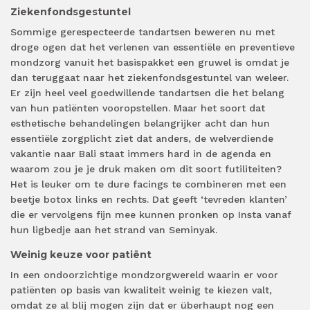
Ziekenfondsgestuntel
Sommige gerespecteerde tandartsen beweren nu met
droge ogen dat het verlenen van essentiële en preventieve
mondzorg vanuit het basispakket een gruwel is omdat je
dan teruggaat naar het ziekenfondsgestuntel van weleer.
Er zijn heel veel goedwillende tandartsen die het belang
van hun patiënten vooropstellen. Maar het soort dat
esthetische behandelingen belangrijker acht dan hun
essentiële zorgplicht ziet dat anders, de welverdiende
vakantie naar Bali staat immers hard in de agenda en
waarom zou je je druk maken om dit soort futiliteiten?
Het is leuker om te dure facings te combineren met een
beetje botox links en rechts. Dat geeft ‘tevreden klanten’
die er vervolgens fijn mee kunnen pronken op Insta vanaf
hun ligbedje aan het strand van Seminyak.
Weinig keuze voor patiënt
In een ondoorzichtige mondzorgwereld waarin er voor
patiënten op basis van kwaliteit weinig te kiezen valt,
omdat ze al blij mogen zijn dat er überhaupt nog een