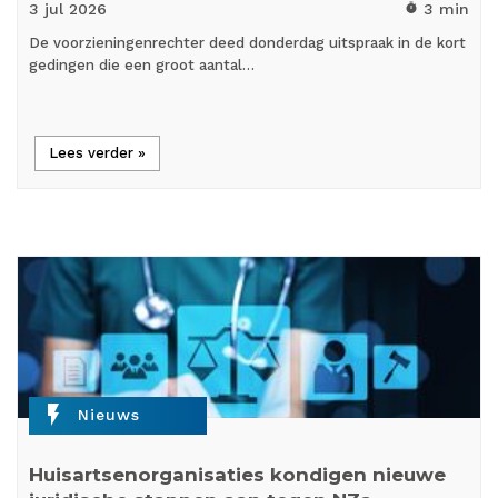
3 jul
2026
3 min
timer
De voorzieningenrechter deed donderdag uitspraak in de kort
gedingen die een groot aantal…
Lees verder »
flash_on
Nieuws
Huisartsenorganisaties kondigen nieuwe