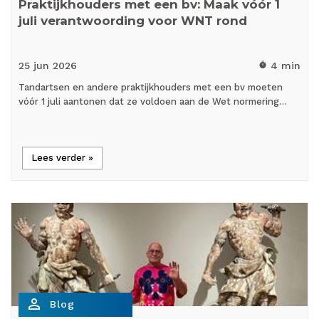
Praktijkhouders met een bv: Maak vóór 1
juli verantwoording voor WNT rond
25 jun
2026
4 min
timer
Tandartsen en andere praktijkhouders met een bv moeten
vóór 1 juli aantonen dat ze voldoen aan de Wet normering…
Lees verder »
person_outline
Blog