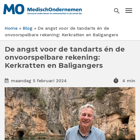
Overslaan
en
search
Togg
naar
de
Home
Blog
De angst voor de tandarts én de
inhoud
Kruimelpad
onvoorspelbare rekening: Kerkratten en Baligangers
gaan
De angst voor de tandarts én de
onvoorspelbare rekening:
Kerkratten en Baligangers
timer
maandag 5 februari 2024
4 min