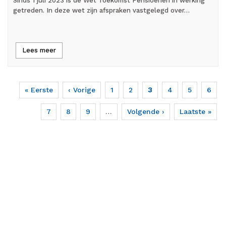
Sinds 1 juli 2023 is de Wet Toekomst Pensioenen in werking
getreden. In deze wet zijn afspraken vastgelegd over…
Lees meer
Eerste
« Eerste
Vorige
‹ Vorige
Page
1
Page
2
Huidige
3
Page
4
Page
5
Page
6
Paginering
pagina
pagina
pagina
Page
7
Page
8
Page
9
…
Volgende
Volgende ›
Laatste
Laatste »
pagina
pagina