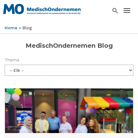
Overslaan
en
search
Togg
naar
de
Home
Blog
inhoud
Kruimelpad
gaan
MedischOndernemen Blog
Thema