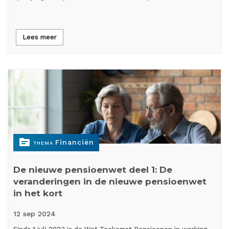
Lees meer
topic
Financiën
THEMA
De nieuwe pensioenwet deel 1: De
veranderingen in de nieuwe pensioenwet
in het kort
12 sep
2024