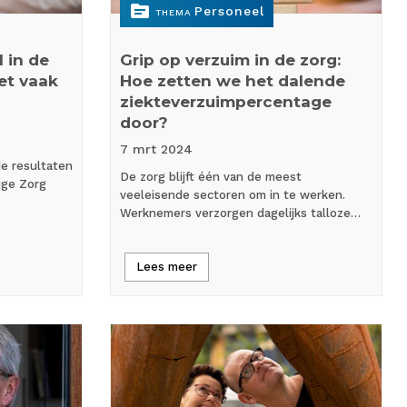
topic
Personeel
THEMA
 in de
Grip op verzuim in de zorg:
et vaak
Hoe zetten we het dalende
ziekteverzuimpercentage
door?
7 mrt
2024
de resultaten
De zorg blijft één van de meest
ige Zorg
veeleisende sectoren om in te werken.
Werknemers verzorgen dagelijks talloze…
Lees meer