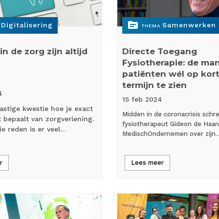
topic
Digitalisering
Samenwerken
THEMA
n de zorg zijn altijd
Directe Toegang
Fysiotherapie: de ma
patiënten wél op kor
termijn te zien
4
15 feb
2024
lastige kwestie hoe je exact
Midden in de coronacrisis schr
t bepaalt van zorgverlening.
fysiotherapeut Gideon de Haan 
e reden is er veel…
MedischOndernemen over zijn
r
Lees meer