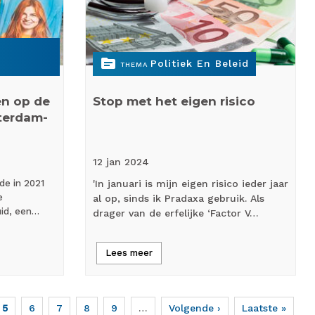
topic
Politiek En Beleid
THEMA
en op de
Stop met het eigen risico
terdam-
12 jan
2024
de in 2021
'In januari is mijn eigen risico ieder jaar
e
al op, sinds ik Pradaxa gebruik. Als
uid, een…
drager van de erfelijke ‘Factor V…
Lees meer
Huidige
5
Page
6
Page
7
Page
8
Page
9
…
Volgende
Volgende ›
Laatste
Laatste »