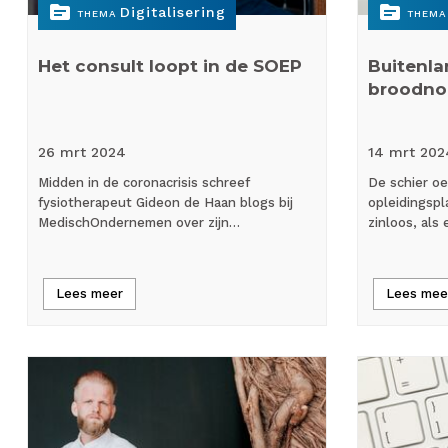
topic
topic
Digitalisering
THEMA
THEMA
Het consult loopt in de SOEP
Buitenla
broodnod
26 mrt
2024
14 mrt
202
Midden in de coronacrisis schreef
De schier oe
fysiotherapeut Gideon de Haan blogs bij
opleidingspl
MedischOndernemen over zijn…
zinloos, als 
Lees meer
Lees mee