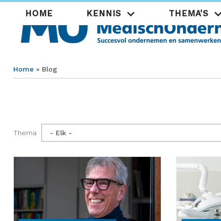
Overslaan
Hoofdnavigatie
HOME
KENNIS
THEMA'S
en
naar
de
inhoud
gaan
Home
Blog
Kruimelpad
Thema