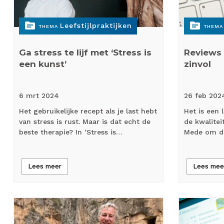
topic
topic
Leefstijlpraktijken
THEMA
THEMA
Ga stress te lijf met ‘Stress is
Reviews i
een kunst’
zinvol
6 mrt
2024
26 feb
202
Het gebruikelijke recept als je last hebt
Het is een 
van stress is rust. Maar is dat echt de
de kwalitei
beste therapie? In ‘Stress is…
Mede om di
Lees meer
Lees mee