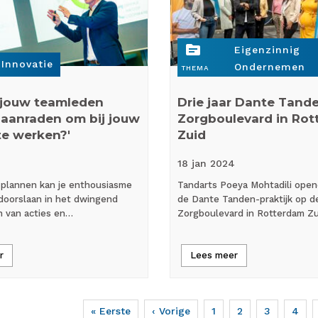
topic
Eigenzinnig
Innovatie
Ondernemen
THEMA
 jouw teamleden
Drie jaar Dante Tand
aanraden om bij jouw
Zorgboulevard in Rot
 te werken?'
Zuid
18 jan
2024
 plannen kan je enthousiasme
Tandarts Poeya Mohtadili open
doorslaan in het dwingend
de Dante Tanden-praktijk op d
n van acties en…
Zorgboulevard in Rotterdam Z
r
Lees meer
Eerste
« Eerste
Vorige
‹ Vorige
Page
1
Page
2
Page
3
Page
4