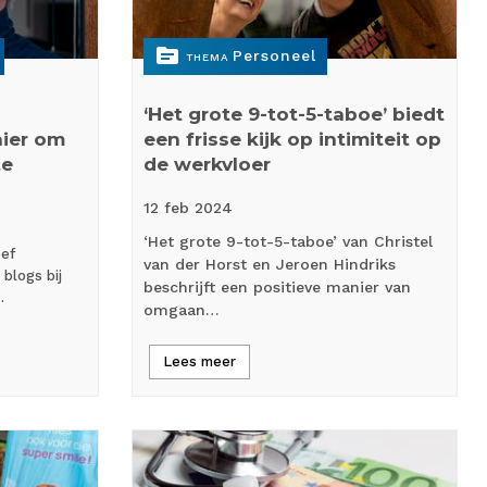
topic
Personeel
THEMA
‘Het grote 9-tot-5-taboe’ biedt
nier om
een frisse kijk op intimiteit op
te
de werkvloer
12 feb
2024
‘Het grote 9-tot-5-taboe’ van Christel
eef
van der Horst en Jeroen Hindriks
blogs bij
beschrijft een positieve manier van
…
omgaan…
Lees meer