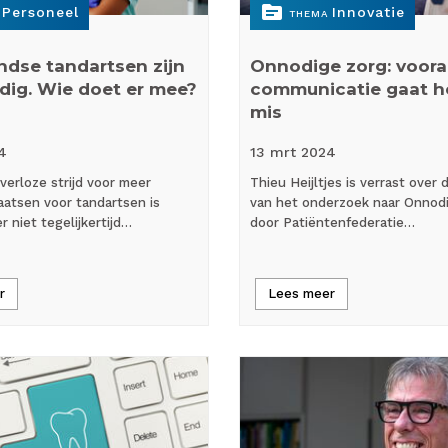
topic
Personeel
Innovatie
THEMA
ndse tandartsen zijn
Onnodige zorg: vooral
ig. Wie doet er mee?
communicatie gaat h
mis
4
13 mrt
2024
verloze strijd voor meer
Thieu Heijltjes is verrast over 
aatsen voor tandartsen is
van het onderzoek naar Onnod
er niet tegelijkertijd…
door Patiëntenfederatie…
r
Lees meer