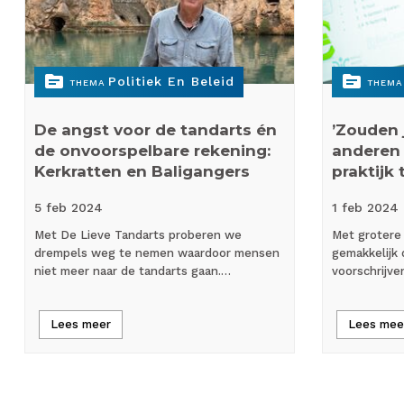
topic
topic
Politiek En Beleid
THEMA
THEMA
De angst voor de tandarts én
’Zouden
de onvoorspelbare rekening:
anderen 
Kerkratten en Baligangers
praktijk
5 feb
2024
1 feb
2024
Met De Lieve Tandarts proberen we
Met grotere
drempels weg te nemen waardoor mensen
gemakkelijk 
niet meer naar de tandarts gaan.…
voorschrijve
Lees meer
Lees mee