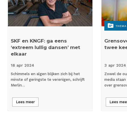
topic
THEMA
SKF en KNGF: ga eens
Grensove
‘extreem lullig dansen’ met
twee kee
elkaar
18 apr
2024
3 apr
2024
Schimmels en algen blijken zich bij het
Zowel de oud
minste of geringste te verenigen, schrijft
media staan
Merlin…
over grenso
Lees meer
Lees mee