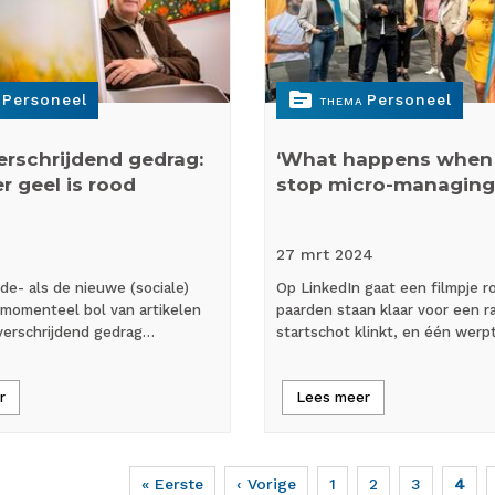
topic
Personeel
Personeel
THEMA
rschrijdend gedrag:
‘What happens when
r geel is rood
stop micro-managing
27 mrt
2024
e- als de nieuwe (sociale)
Op LinkedIn gaat een filmpje r
 momenteel bol van artikelen
paarden staan klaar voor een r
verschrijdend gedrag…
startschot klinkt, en één werp
r
Lees meer
Eerste
« Eerste
Vorige
‹ Vorige
Page
1
Page
2
Page
3
Huid
4