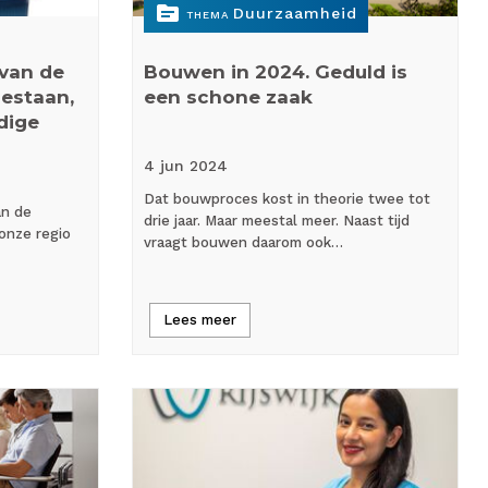
topic
Duurzaamheid
THEMA
 van de
Bouwen in 2024. Geduld is
bestaan,
een schone zaak
dige
4 jun
2024
Dat bouwproces kost in theorie twee tot
an de
drie jaar. Maar meestal meer. Naast tijd
 onze regio
vraagt bouwen daarom ook…
Lees meer