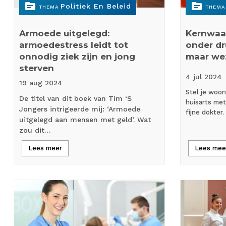
topic
topic
Politiek En Beleid
THEMA
THEMA
Armoede uitgelegd:
Kernwaa
armoedestress leidt tot
onder dr
onnodig ziek zijn en jong
maar we
sterven
4 jul
2024
19 aug
2024
Stel je woon
De titel van dit boek van Tim ‘S
huisarts met
Jongers intrigeerde mij: ‘Armoede
fijne dokter.
uitgelegd aan mensen met geld’. Wat
zou dit…
Lees meer
Lees mee