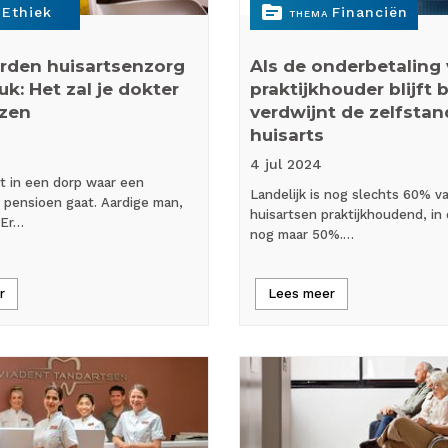
topic
Ethiek
Financiën
THEMA
rden huisartsenzorg
Als de onderbetaling
uk: Het zal je dokter
praktijkhouder blijft 
zen
verdwijnt de zelfstan
huisarts
4 jul
2024
t in een dorp waar een
Landelijk is nog slechts 60% v
 pensioen gaat. Aardige man,
huisartsen praktijkhoudend, in
 Er…
nog maar 50%.…
r
Lees meer