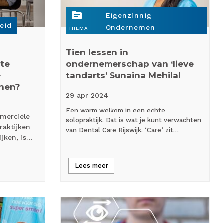
topic
Eigenzinnig
leid
Ondernemen
THEMA
-
Tien lessen in
ote
ondernemerschap van ‘lieve
e
tandarts’ Sunaina Mehilal
nnen?
29 apr
2024
Een warm welkom in een echte
merciële
solopraktijk. Dat is wat je kunt verwachten
raktijken
van Dental Care Rijswijk. ‘Care’ zit…
ijken, is…
Lees meer