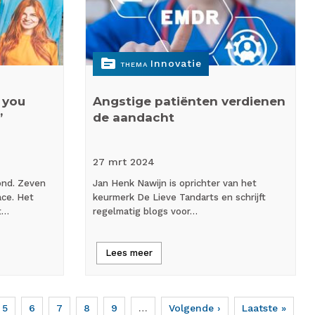
topic
Innovatie
THEMA
 you
Angstige patiënten verdienen
’
de aandacht
27 mrt
2024
ond. Zeven
Jan Henk Nawijn is oprichter van het
ace. Het
keurmerk De Lieve Tandarts en schrijft
t…
regelmatig blogs voor…
Lees meer
ige
Page
5
Page
6
Page
7
Page
8
Page
9
…
Volgende
Volgende ›
Laatste
Laatste »