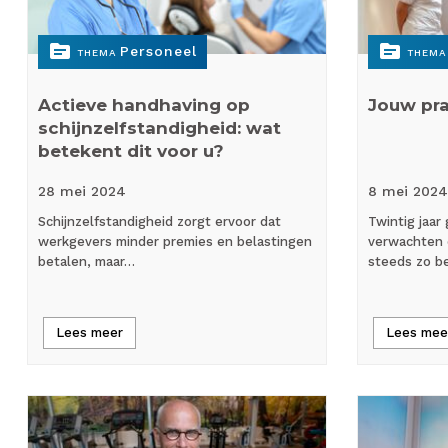
topic
topic
Personeel
THEMA
THEMA
Actieve handhaving op
Jouw pra
schijnzelfstandigheid: wat
betekent dit voor u?
28 mei
2024
8 mei
2024
Schijnzelfstandigheid zorgt ervoor dat
Twintig jaar
werkgevers minder premies en belastingen
verwachten 
betalen, maar…
steeds zo be
Lees meer
Lees mee