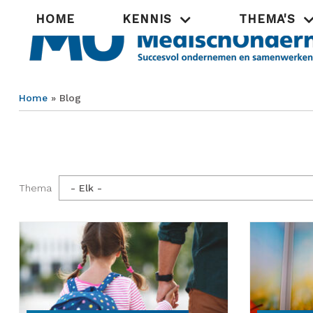
Overslaan
Hoofdnavigatie
HOME
KENNIS
THEMA'S
en
naar
de
inhoud
gaan
Home
Blog
Kruimelpad
Thema