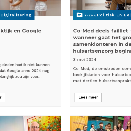
topic
Digitalisering
Politiek En Be
THEMA
ktijk en Google
Co-Med deels failliet 
wanneer gaat het gr
samenklonteren in d
huisartsenzorg begi
3 mei
2024
 geleden had ik niet kunnen
Co-Med, de omstreden com
dat Google anno 2024 nog
bedrijfsketen voor huisartsp
langrijk zou zijn voor…
met dertien huisartsenprakt
r
Lees meer