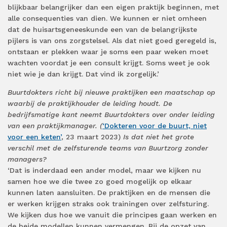
blijkbaar belangrijker dan een eigen praktijk beginnen, met
alle consequenties van dien. We kunnen er niet omheen
dat de huisartsgeneeskunde een van de belangrijkste
pijlers is van ons zorgstelsel. Als dat niet goed geregeld is,
ontstaan er plekken waar je soms een paar weken moet
wachten voordat je een consult krijgt. Soms weet je ook
niet wie je dan krijgt. Dat vind ik zorgelijk.’
Buurtdokters richt bij nieuwe praktijken een maatschap op
waarbij de praktijkhouder de leiding houdt. De
bedrijfsmatige kant neemt Buurtdokters over onder leiding
van een praktijkmanager. (
‘Dokteren voor de buurt, niet
voor een keten’
, 23 maart 2023)
Is dat niet het grote
verschil met de zelfsturende teams van Buurtzorg zonder
managers?
‘Dat is inderdaad een ander model, maar we kijken nu
samen hoe we die twee zo goed mogelijk op elkaar
kunnen laten aansluiten. De praktijken en de mensen die
er werken krijgen straks ook trainingen over zelfsturing.
We kijken dus hoe we vanuit die principes gaan werken en
de beide modellen kunnen vermengen. Bij de opzet van