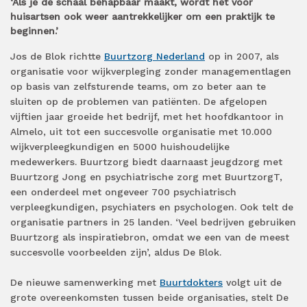
‘Als je de schaal behapbaar maakt, wordt het voor
huisartsen ook weer aantrekkelijker om een praktijk te
beginnen.’
Jos de Blok richtte
Buurtzorg Nederland
op in 2007, als
organisatie voor wijkverpleging zonder managementlagen
op basis van zelfsturende teams, om zo beter aan te
sluiten op de problemen van patiënten. De afgelopen
vijftien jaar groeide het bedrijf, met het hoofdkantoor in
Almelo, uit tot een succesvolle organisatie met 10.000
wijkverpleegkundigen en 5000 huishoudelijke
medewerkers. Buurtzorg biedt daarnaast jeugdzorg met
Buurtzorg Jong en psychiatrische zorg met BuurtzorgT,
een onderdeel met ongeveer 700 psychiatrisch
verpleegkundigen, psychiaters en psychologen. Ook telt de
organisatie partners in 25 landen. ‘Veel bedrijven gebruiken
Buurtzorg als inspiratiebron, omdat we een van de meest
succesvolle voorbeelden zijn’, aldus De Blok.
De nieuwe samenwerking met
Buurtdokters
volgt uit de
grote overeenkomsten tussen beide organisaties, stelt De