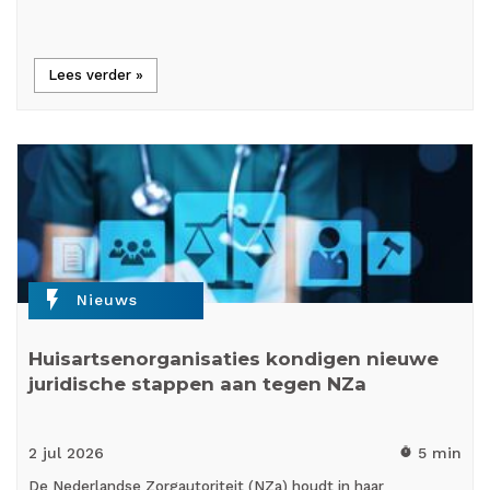
Lees verder »
flash_on
Nieuws
Huisartsenorganisaties kondigen nieuwe
juridische stappen aan tegen NZa
2 jul
2026
5 min
timer
De Nederlandse Zorgautoriteit (NZa) houdt in haar