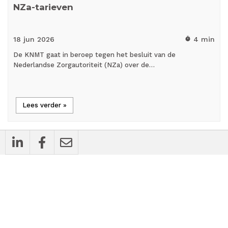
NZa-tarieven
18 jun
2026
4 min
timer
De KNMT gaat in beroep tegen het besluit van de
Nederlandse Zorgautoriteit (NZa) over de…
Lees verder »
mic_external_on
Interview