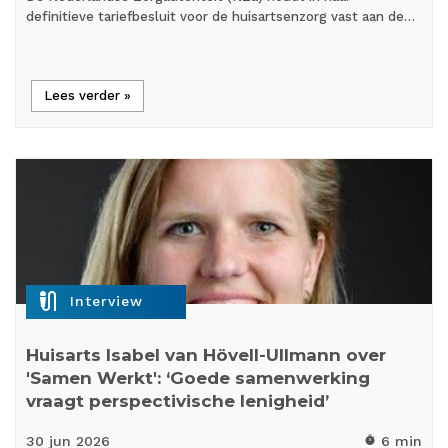
definitieve tariefbesluit voor de huisartsenzorg vast aan de…
Lees verder »
mic_external_on
Interview
Huisarts Isabel van Hövell-Ullmann over
'Samen Werkt': ‘Goede samenwerking
vraagt perspectivische lenigheid’
30 jun
2026
6 min
timer