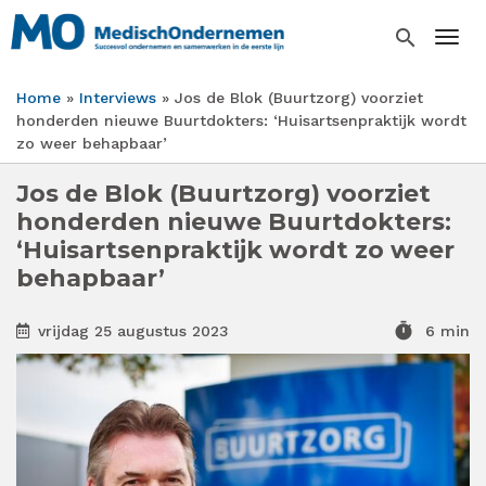
Overslaan
en
search
Togg
naar
de
Home
Interviews
Jos de Blok (Buurtzorg) voorziet
inhoud
Kruimelpad
honderden nieuwe Buurtdokters: ‘Huisartsenpraktijk wordt
gaan
zo weer behapbaar’
Jos de Blok (Buurtzorg) voorziet
honderden nieuwe Buurtdokters:
‘Huisartsenpraktijk wordt zo weer
behapbaar’
timer
vrijdag 25 augustus 2023
6 min