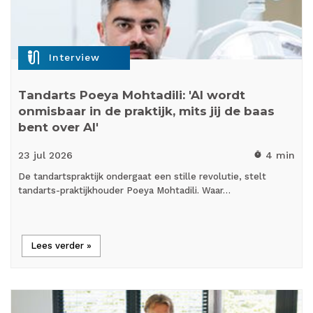
mic_external_on
Interview
Tandarts Poeya Mohtadili: 'AI wordt
onmisbaar in de praktijk, mits jij de baas
bent over AI'
23 jul
2026
4 min
timer
De tandartspraktijk ondergaat een stille revolutie, stelt
tandarts-praktijkhouder Poeya Mohtadili. Waar…
Lees verder »