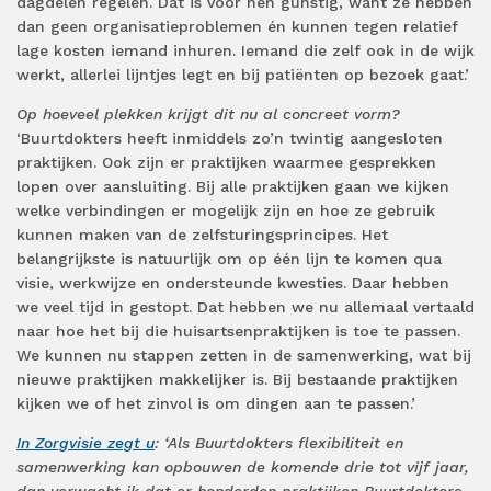
dagdelen regelen. Dat is voor hen gunstig, want ze hebben
dan geen organisatieproblemen én kunnen tegen relatief
lage kosten iemand inhuren. Iemand die zelf ook in de wijk
werkt, allerlei lijntjes legt en bij patiënten op bezoek gaat.’
Op hoeveel plekken krijgt dit nu al concreet vorm?
‘Buurtdokters heeft inmiddels zo’n twintig aangesloten
praktijken. Ook zijn er praktijken waarmee gesprekken
lopen over aansluiting. Bij alle praktijken gaan we kijken
welke verbindingen er mogelijk zijn en hoe ze gebruik
kunnen maken van de zelfsturingsprincipes. Het
belangrijkste is natuurlijk om op één lijn te komen qua
visie, werkwijze en ondersteunde kwesties. Daar hebben
we veel tijd in gestopt. Dat hebben we nu allemaal vertaald
naar hoe het bij die huisartsenpraktijken is toe te passen.
We kunnen nu stappen zetten in de samenwerking, wat bij
nieuwe praktijken makkelijker is. Bij bestaande praktijken
kijken we of het zinvol is om dingen aan te passen.’
In Zorgvisie zegt u
: ‘Als Buurtdokters flexibiliteit en
samenwerking kan opbouwen de komende drie tot vijf jaar,