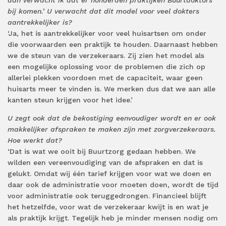
dan verwacht ik dat er honderden praktijken Buurtdoktors
bij komen.’ U verwacht dat dit model voor veel dokters
aantrekkelijker is?
‘Ja, het is aantrekkelijker voor veel huisartsen om onder
die voorwaarden een praktijk te houden. Daarnaast hebben
we de steun van de verzekeraars. Zij zien het model als
een mogelijke oplossing voor de problemen die zich op
allerlei plekken voordoen met de capaciteit, waar geen
huisarts meer te vinden is. We merken dus dat we aan alle
kanten steun krijgen voor het idee.’
U zegt ook dat de bekostiging eenvoudiger wordt en er ook
makkelijker afspraken te maken zijn met zorgverzekeraars.
Hoe werkt dat?
‘Dat is wat we ooit bij Buurtzorg gedaan hebben. We
wilden een vereenvoudiging van de afspraken en dat is
gelukt. Omdat wij één tarief krijgen voor wat we doen en
daar ook de administratie voor moeten doen, wordt de tijd
voor administratie ook teruggedrongen. Financieel blijft
het hetzelfde, voor wat de verzekeraar kwijt is en wat je
als praktijk krijgt. Tegelijk heb je minder mensen nodig om