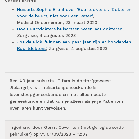
Verder lezen:
Huisarts Sophie Brühl over ‘Buurtdokters’: ‘Dokteren
voor de buurt, niet voor een keten’
,
MedischOndernemen, 23 maart 2023
Hoe Buurtdokters huisartsen weer laat dokteren
,
Zorgvisie, 4 augustus 2023
Jos de Blok: 'Binnen een paar jaar zijn er honderden
Buurtdokters'
, Zorgvisie, 4 augustus 2023
Ben 40 jaar huisarts , “ family doctor”geweest
.Belangrijk is : ,huisartengeneeskunde is
levensloopgeneeskunde en niet alleen acute
geneeskunde en dat kun je alleen als je je Patienten
over jaren kunt vervolgen.
Ingediend door
Gerrit Oever ten (niet geregistreerde
gebruiker)
op vr, 01/09/2023 - 12:07