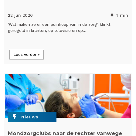
22 jun
2026
4 min
timer
'Wat maken ze er een puinhoop van in de zorg', klinkt
geregeld in kranten, op televisie en op…
Lees verder »
flash_on
Nieuws
Mondzorgclubs naar de rechter vanwege