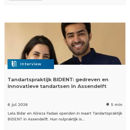
mic_external_on
Interview
Tandartspraktijk BIDENT: gedreven en
innovatieve tandartsen in Assendelft
6 jul
2026
5 min
timer
Lela Bidar en Alireza Fadaei openden in maart Tandartspraktijk
BIDENT in Assendelft. Hun nulpraktijk is…