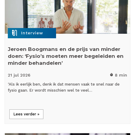
mic_external_on
Interview
Jeroen Boogmans en de prijs van minder
doen: ‘Fysio’s moeten meer begeleiden en
minder behandelen’
21 jul
2026
8 min
timer
‘Als ik eerlijk ben, denk ik dat mensen vaak te snel naar de
fysio gaan. Er wordt misschien wel te veel…
Lees verder »