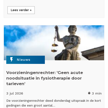
Lees verder »
flash_on
Nieuws
Voorzieningenrechter: 'Geen acute
noodsituatie in fysiotherapie door
tarieven'
3 jul
2026
3 min
timer
De voorzieningenrechter deed donderdag uitspraak in de kort
gedingen die een groot aantal…