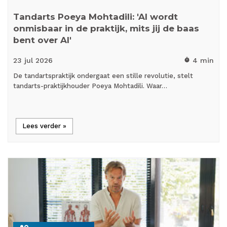
Tandarts Poeya Mohtadili: 'AI wordt
onmisbaar in de praktijk, mits jij de baas
bent over AI'
23 jul
2026
4 min
timer
De tandartspraktijk ondergaat een stille revolutie, stelt
tandarts-praktijkhouder Poeya Mohtadili. Waar…
Lees verder »