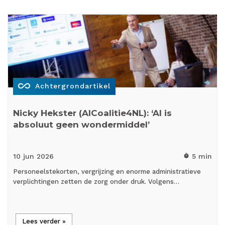
all_inclusive
Achtergrondartikel
Nicky Hekster (AICoalitie4NL): ‘AI is
absoluut geen wondermiddel’
10 jun
2026
5 min
timer
Personeelstekorten, vergrijzing en enorme administratieve
verplichtingen zetten de zorg onder druk. Volgens…
Lees verder »