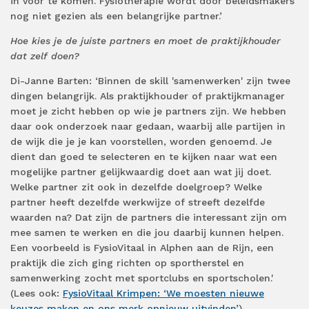
in voor te komen. Fysiotherapie wordt door beleidsmakers
nog niet gezien als een belangrijke partner.’
Hoe kies je de juiste partners en moet de praktijkhouder
dat zelf doen?
Di-Janne Barten: ‘Binnen de skill 'samenwerken' zijn twee
dingen belangrijk. Als praktijkhouder of praktijkmanager
moet je zicht hebben op wie je partners zijn. We hebben
daar ook onderzoek naar gedaan, waarbij alle partijen in
de wijk die je je kan voorstellen, worden genoemd. Je
dient dan goed te selecteren en te kijken naar wat een
mogelijke partner gelijkwaardig doet aan wat jij doet.
Welke partner zit ook in dezelfde doelgroep? Welke
partner heeft dezelfde werkwijze of streeft dezelfde
waarden na? Dat zijn de partners die interessant zijn om
mee samen te werken en die jou daarbij kunnen helpen.
Een voorbeeld is FysioVitaal in Alphen aan de Rijn, een
praktijk die zich ging richten op sportherstel en
samenwerking zocht met sportclubs en sportscholen.'
(Lees ook:
FysioVitaal Krimpen: ‘We moesten nieuwe
keuzes maken en ons merk opnieuw uitvinden’
)