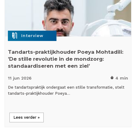
mic_external_on
Interview
Tandarts-praktijkhouder Poeya Mohtadili:
’De stille revolutie in de mondzorg:
standaardiseren met een ziel’
11 jun
2026
4 min
timer
De tandartspraktijk ondergaat een stille transformatie, stelt
tandarts-praktijkhouder Poeya…
Lees verder »