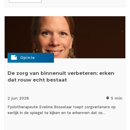
note
Opinie
De zorg van binnenuit verbeteren: erken
dat rouw echt bestaat
2 jun
2026
5 min
timer
Fysiotherapeute Eveline Bosselaar roept zorgverleners op
eerlijk in de spiegel te kijken en te erkennen dat ze…