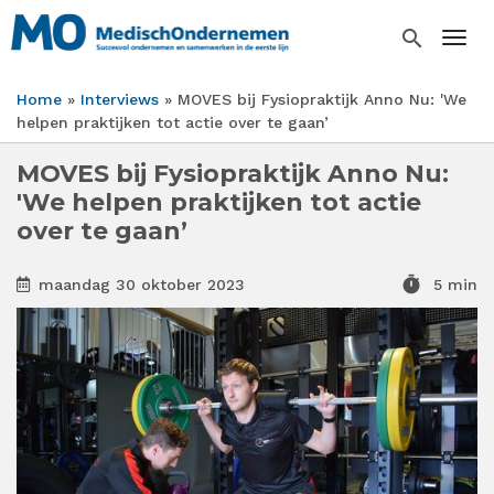
Overslaan
en
search
Togg
naar
de
Home
Interviews
MOVES bij Fysiopraktijk Anno Nu: 'We
inhoud
Kruimelpad
helpen praktijken tot actie over te gaan’
gaan
MOVES bij Fysiopraktijk Anno Nu:
'We helpen praktijken tot actie
over te gaan’
timer
maandag 30 oktober 2023
5 min