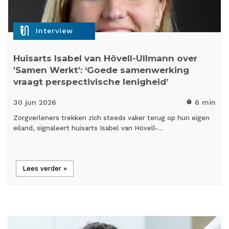
mic_external_on
Interview
Huisarts Isabel van Hövell-Ullmann over
'Samen Werkt': ‘Goede samenwerking
vraagt perspectivische lenigheid’
30 jun
2026
6 min
timer
Zorgverleners trekken zich steeds vaker terug op hun eigen
eiland, signaleert huisarts Isabel van Hövell-…
Lees verder »