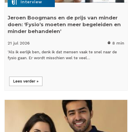
mic_external_on
Interview
Jeroen Boogmans en de prijs van minder
doen: ‘Fysio’s moeten meer begeleiden en
minder behandelen’
21 jul
2026
8 min
timer
‘Als ik eerlijk ben, denk ik dat mensen vaak te snel naar de
fysio gaan. Er wordt misschien wel te veel…
Lees verder »