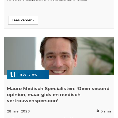
Lees verder »
mic_external_on
Interview
Mauro Medisch Specialisten: ‘Geen second
opinion, maar gids en medisch
vertrouwenspersoon’
28 mei
2026
5 min
timer