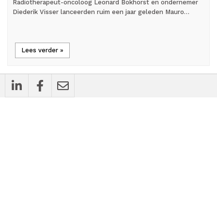
Radiotherapeut-oncoloog Leonard Bokhorst en ondernemer
Diederik Visser lanceerden ruim een jaar geleden Mauro…
Lees verder »
mic_external_on
Interview
Nicky Hekster: 'Praktijkmanager en
praktijkhouder zijn samen aanjager van de
toepassing van AI'