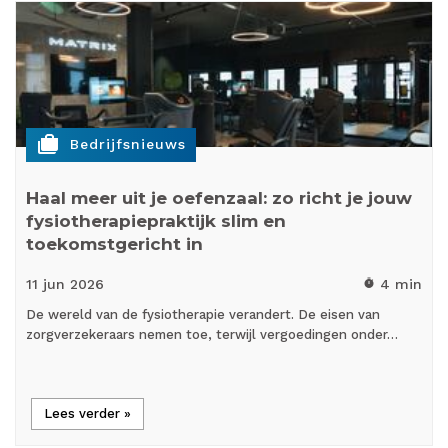
cases
Bedrijfsnieuws
Haal meer uit je oefenzaal: zo richt je jouw
fysiotherapiepraktijk slim en
toekomstgericht in
11 jun
2026
4 min
timer
De wereld van de fysiotherapie verandert. De eisen van
zorgverzekeraars nemen toe, terwijl vergoedingen onder…
Lees verder »