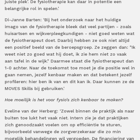
juiste plek’. De fysiotherapie kan daar in potentie een
belangrijke rol in spelen.’
Di-Janne Barten: ‘Bij het onderzoek naar het huidige
imago van de fysiotherapie bleek dat veel partijen - zoals
huisartsen en wijkverpleegkundigen - niet goed weten wat
de fysiotherapeut doet. Daarbij hebben ze ook niet altijd
een positief beeld van de beroepsgroep. Ze zeggen dan: "Ik
weet niet zo goed wat hij doet, ik zie hem niet zo vaak
aan tafel in de wijk." Daarmee staat die fysiotherapeut dan
1-0 achter. Naar de toekomst toe moet je die positie wel in
gaan nemen, jezelf kenbaar maken en dat betekent jezelf
profileren: hier ben ik van en dit kan ik. Daar kunnen ze de
MOVES Skills bij gebruiken.'
Hoe moeilijk is het voor fysio's zich kenbaar te maken?
Eveline van der Herberg: ‘Zowel binnen de praktijk als naar
buiten toe lukt het vaak niet. Intern zie je dat praktijken
zich genoodzaakt voelen om op efficiëntie te sturen,
bijvoorbeeld vanwege de zorgverzekeraar die zo min
mogelijk behandelingen wil vergoeden. De financiering van