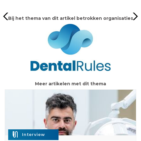
Bij het thema van dit artikel betrokken organisaties
Meer artikelen met dit thema
mic_external_on
Interview