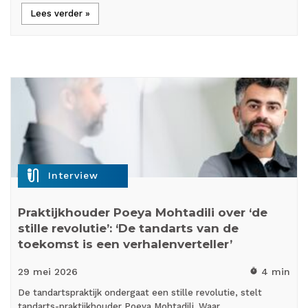
Lees verder »
mic_external_on
Interview
Praktijkhouder Poeya Mohtadili over ‘de
stille revolutie’: ‘De tandarts van de
toekomst is een verhalenverteller’
29 mei
2026
4 min
timer
De tandartspraktijk ondergaat een stille revolutie, stelt
tandarts-praktijkhouder Poeya Mohtadili. Waar…