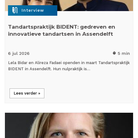
mic_external_on
Interview
Tandartspraktijk BIDENT: gedreven en
innovatieve tandartsen in Assendelft
6 jul
2026
5 min
timer
Lela Bidar en Alireza Fadaei openden in maart Tandartspraktijk
BIDENT in Assendelft. Hun nulpraktijk is…
Lees verder »