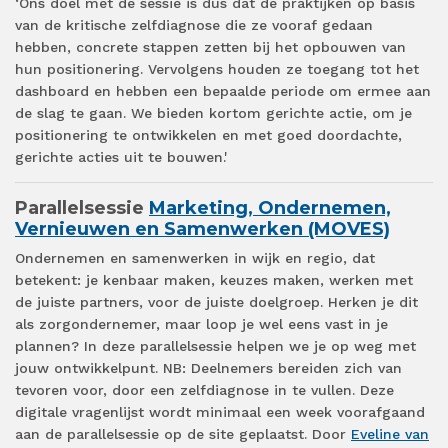
‘Ons doel met de sessie is dus dat de praktijken op basis
van de kritische zelfdiagnose die ze vooraf gedaan
hebben, concrete stappen zetten bij het opbouwen van
hun positionering. Vervolgens houden ze toegang tot het
dashboard en hebben een bepaalde periode om ermee aan
de slag te gaan. We bieden kortom gerichte actie, om je
positionering te ontwikkelen en met goed doordachte,
gerichte acties uit te bouwen.'
Parallelsessie
Marketing, Ondernemen,
Vernieuwen en Samenwerken (MOVES)
Ondernemen en samenwerken in wijk en regio, dat
betekent: je kenbaar maken, keuzes maken, werken met
de juiste partners, voor de juiste doelgroep. Herken je dit
als zorgondernemer, maar loop je wel eens vast in je
plannen? In deze parallelsessie helpen we je op weg met
jouw ontwikkelpunt. NB: Deelnemers bereiden zich van
tevoren voor, door een zelfdiagnose in te vullen. Deze
digitale vragenlijst wordt minimaal een week voorafgaand
aan de parallelsessie op de site geplaatst. Door
Eveline van