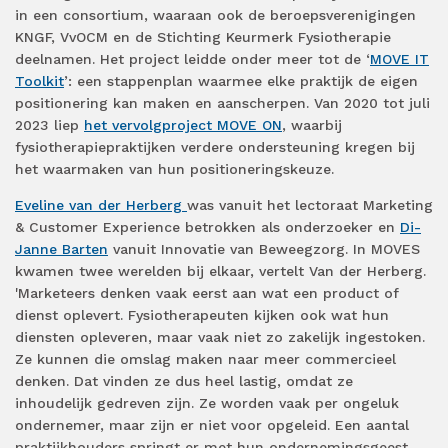
in een consortium, waaraan ook de beroepsverenigingen
KNGF, VvOCM en de Stichting Keurmerk Fysiotherapie
deelnamen. Het project leidde onder meer tot de ‘
MOVE IT
Toolkit
’: een stappenplan waarmee elke praktijk de eigen
positionering kan maken en aanscherpen. Van 2020 tot juli
2023 liep
het vervolgproject MOVE ON
, waarbij
fysiotherapiepraktijken verdere ondersteuning kregen bij
het waarmaken van hun positioneringskeuze.
Eveline van der Herberg
was vanuit het lectoraat Marketing
& Customer Experience betrokken als onderzoeker en
Di-
Janne Barten
vanuit Innovatie van Beweegzorg. In MOVES
kwamen twee werelden bij elkaar, vertelt Van der Herberg.
'Marketeers denken vaak eerst aan wat een product of
dienst oplevert. Fysiotherapeuten kijken ook wat hun
diensten opleveren, maar vaak niet zo zakelijk ingestoken.
Ze kunnen die omslag maken naar meer commercieel
denken. Dat vinden ze dus heel lastig, omdat ze
inhoudelijk gedreven zijn. Ze worden vaak per ongeluk
ondernemer, maar zijn er niet voor opgeleid. Een aantal
praktijkhouders springt er met hun ondernemingsgeest