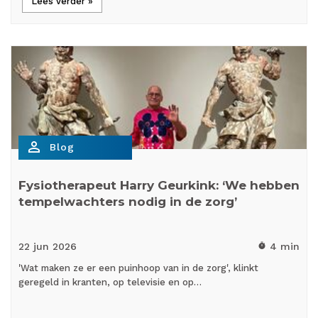
Lees verder »
person_outline
Blog
Fysiotherapeut Harry Geurkink: ‘We hebben
tempelwachters nodig in de zorg’
22 jun
2026
4 min
timer
'Wat maken ze er een puinhoop van in de zorg', klinkt
geregeld in kranten, op televisie en op…