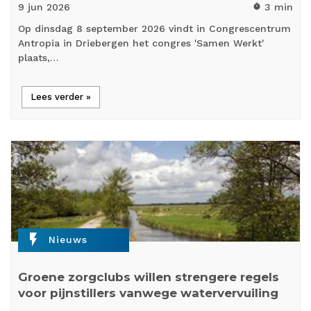
9 jun
2026
3 min
timer
Op dinsdag 8 september 2026 vindt in Congrescentrum
Antropia in Driebergen het congres 'Samen Werkt'
plaats,…
Lees verder »
flash_on
Nieuws
Groene zorgclubs willen strengere regels
voor pijnstillers vanwege watervervuiling