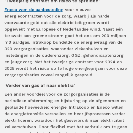
‘Tweejarig contract om risico te spreiden’
Eneco
won de
aanbesteding
voor nieuwe
energiecontracten voor de zorg, waarbij
als
harde
voorwaarde
gold
dat alle elektriciteit groen wordt
opgewekt met Europese of
Nederlandse
wind. Naast
één
terawatt aan groene stroom gaat het ook om 200 miljoen
m3 aardgas. Intrakoop bundelde de energievraag van de
320 zorgorganisaties, waaronder ziekenhuizen en
instellingen in de ouderenzorg, GGZ, gehandicaptenzorg
en jeugdzorg. Met het
tweejarige
contract voor 2024
en
2025
wordt het risico op te hoge energieprijzen voor deze
zorgorganisaties zoveel mogelijk gespreid.
‘Verder van gas af naar elektra’
Een ander voordeel voor de zorgorganisaties is de
periodieke afstemming en bijsturing op de afgenomen en
geplande hoeveelheid energie. Intrakoop en Eneco
willen
de
energietransitie versnellen en bedrijfsprocessen verder
elektrificeren, waardoor het gasverbruik naar elektriciteit
zal verschuiven. Door flexibel met het verbruik om te gaan