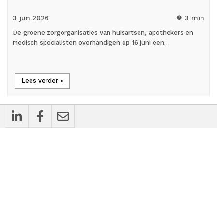
3 jun
2026
3 min
timer
De groene zorgorganisaties van huisartsen, apothekers en
medisch specialisten overhandigen op 16 juni een…
Lees verder »
cases
Bedrijfsnieuws
Financiële gezondheid in zorgpraktijken: