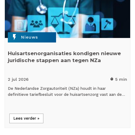
flash_on
Nieuws
Huisartsenorganisaties kondigen nieuwe
juridische stappen aan tegen NZa
2 jul
2026
5 min
timer
De Nederlandse Zorgautoriteit (NZa) houdt in haar
definitieve tariefbesluit voor de huisartsenzorg vast aan de…
Lees verder »