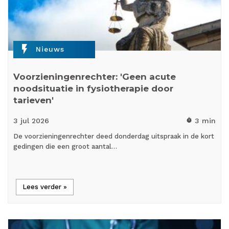
flash_on
Nieuws
Voorzieningenrechter: 'Geen acute
noodsituatie in fysiotherapie door
tarieven'
3 jul
2026
3 min
timer
De voorzieningenrechter deed donderdag uitspraak in de kort
gedingen die een groot aantal…
Lees verder »