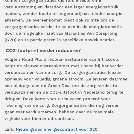
kunnen zorgorganisaties die fors investeren in
verduurzaming en daardoor een lager energieverbruik
hebben, zonder boete of hogere prijzen minder energie
afnemen.
De
overeenkomst
biedt
ook ruimte om de
zorgorganisaties verder te
helpen
in de energietransitie
door
de mogelijke inzet
van Garanties Van Oorsprong
(GVO
) en te participeren in specifieke opweklocaties.
‘CO2-footprint verder reduceren’
Volgens Ruud Plu, directeur
-
bestuurder van Intrakoop,
helpt de nieuwe overeenkomst met Eneco bij het verder
verduurzamen van de zorg.
‘De
zorgorganisaties
kiezen
opnieuw voor volledig groene stroom. Ze leveren daarmee
een bijdrage aan de Green Deal om de zorg verder te
verduurzamen en de CO2-uitstoot in Nederland terug te
dringen. Deze komt voor circa zeven procent voor
rekening van de zorg.
Z
orgorganisaties die nog verder
gaan met verduurzamen, hebben daar de maximale
vrijheid voor binnen dit contract.
’
Link:
Nieuw groen energiecontract voor 320