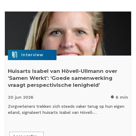
mic_external_on
Interview
Huisarts Isabel van Hövell-Ullmann over
'Samen Werkt': ‘Goede samenwerking
vraagt perspectivische lenigheid’
30 jun
2026
6 min
timer
Zorgverleners trekken zich steeds vaker terug op hun eigen
eiland, signaleert huisarts Isabel van Hövell-…