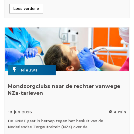
Lees verder »
flash_on
Nieuws
Mondzorgclubs naar de rechter vanwege
NZa-tarieven
18 jun
2026
4 min
timer
De KNMT gaat in beroep tegen het besluit van de
Nederlandse Zorgautoriteit (NZa) over de…