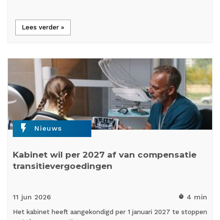
Lees verder »
flash_on
Nieuws
Kabinet wil per 2027 af van compensatie
transitievergoedingen
11 jun
2026
4 min
timer
Het kabinet heeft aangekondigd per 1 januari 2027 te stoppen