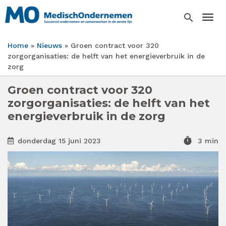
Overslaan
en
search
Togg
naar
de
Home
Nieuws
Groen contract voor 320
inhoud
Kruimelpad
zorgorganisaties: de helft van het energieverbruik in de
gaan
zorg
Groen contract voor 320
zorgorganisaties: de helft van het
energieverbruik in de zorg
timer
donderdag 15 juni 2023
3 min