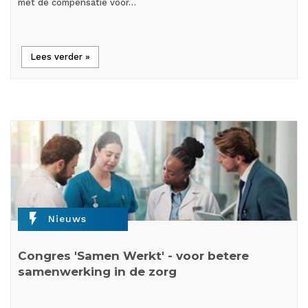
met de compensatie voor…
Lees verder »
flash_on
Nieuws
Congres 'Samen Werkt' - voor betere
samenwerking in de zorg