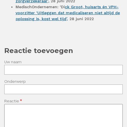
zorgverzekeraar’,
28 juni 2022
MedischOndernemen: ‘Di
ck Groot, huisarts én VPH-
voorzitter ‘Uitleggen dat medicaliseren niet altijd de
oplossing is, kost wel tijd’,
28 juni 2022
Reactie toevoegen
Uw naam
Onderwerp
Reactie