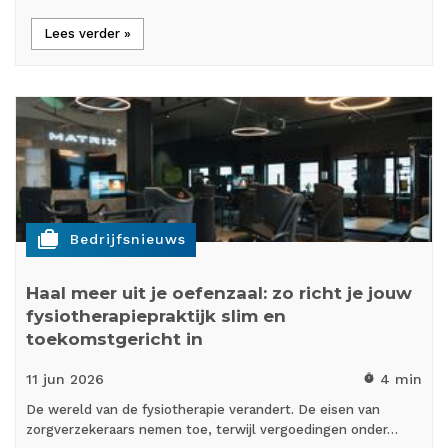
Lees verder »
cases
Bedrijfsnieuws
Haal meer uit je oefenzaal: zo richt je jouw
fysiotherapiepraktijk slim en
toekomstgericht in
11 jun
2026
4 min
timer
De wereld van de fysiotherapie verandert. De eisen van
zorgverzekeraars nemen toe, terwijl vergoedingen onder…