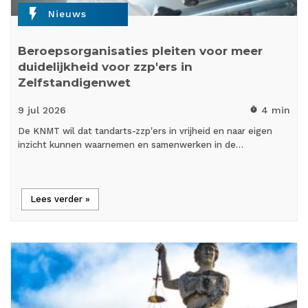
flash_on
Nieuws
Beroepsorganisaties pleiten voor meer
duidelijkheid voor zzp'ers in
Zelfstandigenwet
9 jul
2026
4 min
timer
De KNMT wil dat tandarts-zzp'ers in vrijheid en naar eigen
inzicht kunnen waarnemen en samenwerken in de…
Lees verder »