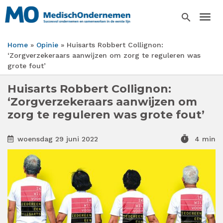
Overslaan
en
search
Togg
naar
de
Home
Opinie
Huisarts Robbert Collignon:
inhoud
Kruimelpad
‘Zorgverzekeraars aanwijzen om zorg te reguleren was
gaan
grote fout’
Huisarts Robbert Collignon:
‘Zorgverzekeraars aanwijzen om
zorg te reguleren was grote fout’
timer
woensdag 29 juni 2022
4 min