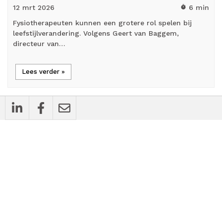
12 mrt
2026
6 min
timer
Fysiotherapeuten kunnen een grotere rol spelen bij
leefstijlverandering. Volgens Geert van Baggem,
directeur van…
Lees verder »
mic_external_on
Interview
Alexander Tolmeijer als nieuwe minister
van VWS: ‘Regeldruk terugdringen en de