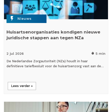
flash_on
Nieuws
Huisartsenorganisaties kondigen nieuwe
juridische stappen aan tegen NZa
2 jul
2026
5 min
timer
De Nederlandse Zorgautoriteit (NZa) houdt in haar
definitieve tariefbesluit voor de huisartsenzorg vast aan de…
Lees verder »