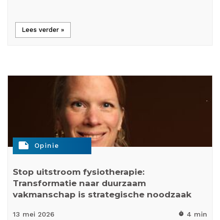
Lees verder »
note
Opinie
Stop uitstroom fysiotherapie:
Transformatie naar duurzaam
vakmanschap is strategische noodzaak
13 mei
2026
4 min
timer