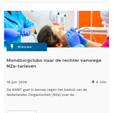
flash_on
Nieuws
Mondzorgclubs naar de rechter vanwege
NZa-tarieven
18 jun
2026
4 min
timer
De KNMT gaat in beroep tegen het besluit van de
Nederlandse Zorgautoriteit (NZa) over de…