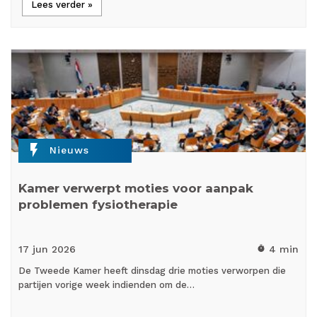
Lees verder »
flash_on
Nieuws
Kamer verwerpt moties voor aanpak
problemen fysiotherapie
17 jun
2026
4 min
timer
De Tweede Kamer heeft dinsdag drie moties verworpen die
partijen vorige week indienden om de…