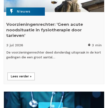
flash_on
Nieuws
Voorzieningenrechter: 'Geen acute
noodsituatie in fysiotherapie door
tarieven'
3 jul
2026
3 min
timer
De voorzieningenrechter deed donderdag uitspraak in de kort
gedingen die een groot aantal…
Lees verder »