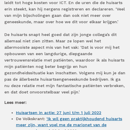
leidt tot hoge kosten voor ICT. En de uren die de huisarts
erin steekt, kan hij nergens registreren en declareren. ‘Veel
van mijn bijscholingen gaan dan ook niet meer over
geneeskunde, maar over hoe we dit voor elkaar krijgen.’
De huisarts snapt heel goed dat zijn jonge collega’s dit
allemaal niet zien zitten. Maar ze lopen wel het
allermooiste aspect mis van het vak: ‘Dat is voor mij het
opbouwen van een langdurige, diepgaande
vertrouwensrelatie met patiënten, waardoor ik als huisarts
mijn patiënten nog beter begrijp en hun
gezondheidssituatie kan inschatten. Volgens mij kun je dan
pas de állerbeste huisartsengeneeskunde bedrijven. Ik ga
nu deze relatie met mijn fantastische patiënten verbreken,
en dat doet onvoorstelbaar veel pijn.’
Lees meer:
Huisartsen in actie: 27 juni t/m 1 juli 2022
De Volkskrant:
‘Ik wil geen praktijkhoudend huisarts
meer zijn, want voel me de marionet van de