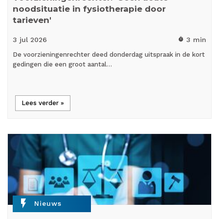
noodsituatie in fysiotherapie door
tarieven'
3 jul
2026
3 min
timer
De voorzieningenrechter deed donderdag uitspraak in de kort
gedingen die een groot aantal…
Lees verder »
flash_on
Nieuws