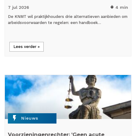
7 jul
2026
4 min
timer
De KNMT wil praktijkhouders drie alternatieven aanbieden om
arbeidsvoorwaarden te regelen: een handboek…
Lees verder »
flash_on
Nieuws
Voorzieningenrechter: 'Geen acute