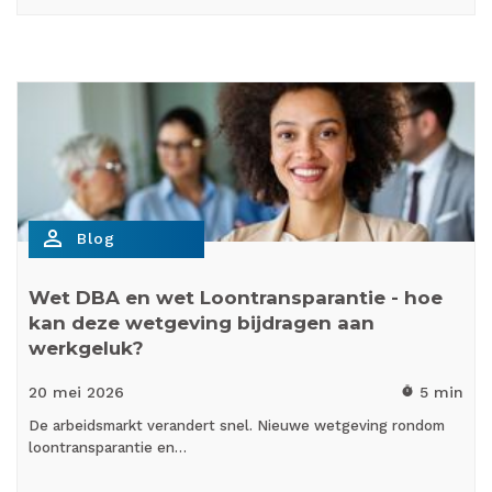
person_outline
Blog
Wet DBA en wet Loontransparantie - hoe
kan deze wetgeving bijdragen aan
werkgeluk?
20 mei
2026
5 min
timer
De arbeidsmarkt verandert snel. Nieuwe wetgeving rondom
loontransparantie en…