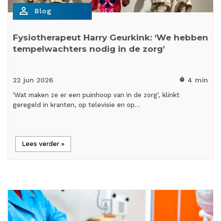
person_outline
Blog
Fysiotherapeut Harry Geurkink: ‘We hebben
tempelwachters nodig in de zorg’
22 jun
2026
4 min
timer
'Wat maken ze er een puinhoop van in de zorg', klinkt
geregeld in kranten, op televisie en op…
Lees verder »