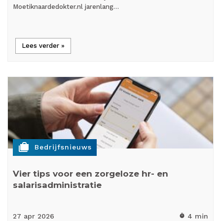
Moetiknaardedokter.nl jarenlang…
Lees verder »
cases
Bedrijfsnieuws
Vier tips voor een zorgeloze hr- en
salarisadministratie
27 apr
2026
4 min
timer