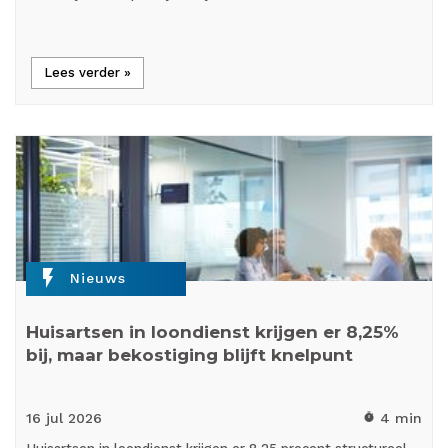
Lees verder »
flash_on
Nieuws
Huisartsen in loondienst krijgen er 8,25%
bij, maar bekostiging blijft knelpunt
16 jul
2026
4 min
timer