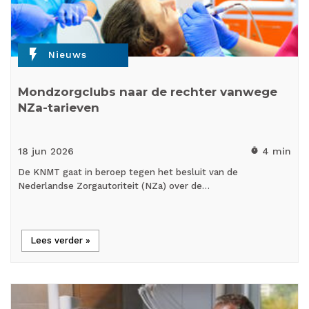
flash_on
Nieuws
Mondzorgclubs naar de rechter vanwege
NZa-tarieven
18 jun
2026
4 min
timer
De KNMT gaat in beroep tegen het besluit van de
Nederlandse Zorgautoriteit (NZa) over de…
Lees verder »