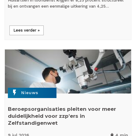
Huisartsen in loondienst krijgen er 8,25 procent structureel
bij en ontvangen een eenmalige uitkering van 4,25…
Lees verder »
flash_on
Nieuws
Beroepsorganisaties pleiten voor meer
duidelijkheid voor zzp'ers in
Zelfstandigenwet
9 jul
2026
4 min
timer