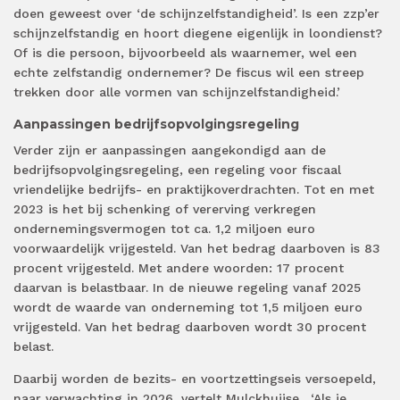
doen geweest over ‘de schijnzelfstandigheid’. Is een zzp’er
schijnzelfstandig en hoort diegene eigenlijk in loondienst?
Of is die persoon, bijvoorbeeld als waarnemer, wel een
echte zelfstandig ondernemer? De fiscus wil een streep
trekken door alle vormen van schijnzelfstandigheid.’
Aanpassingen bedrijfsopvolgingsregeling
Verder zijn er aanpassingen aangekondigd aan de
bedrijfsopvolgingsregeling, een regeling voor fiscaal
vriendelijke bedrijfs- en praktijkoverdrachten. Tot en met
2023 is het bij schenking of vererving verkregen
ondernemingsvermogen tot ca. 1,2 miljoen euro
voorwaardelijk vrijgesteld. Van het bedrag daarboven is 83
procent vrijgesteld. Met andere woorden: 17 procent
daarvan is belastbaar. In de nieuwe regeling vanaf 2025
wordt de waarde van onderneming tot 1,5 miljoen euro
vrijgesteld. Van het bedrag daarboven wordt 30 procent
belast.
Daarbij worden de bezits- en voortzettingseis versoepeld,
naar verwachting in 2026, vertelt Mulckhuijse. ‘Als je