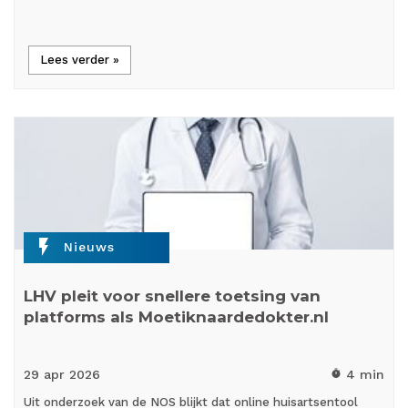
Lees verder »
flash_on
Nieuws
LHV pleit voor snellere toetsing van
platforms als Moetiknaardedokter.nl
29 apr
2026
4 min
timer
Uit onderzoek van de NOS blijkt dat online huisartsentool