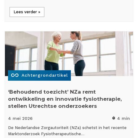
Lees verder »
all_inclusive
Achtergrondartikel
‘Behoudend toezicht’ NZa remt
ontwikkeling en innovatie fysiotherapie,
stellen Utrechtse onderzoekers
4 mei
2026
4 min
timer
De Nederlandse Zorgautoriteit (NZa) schetst in het recente
Marktonderzoek Fysiotherapeutische…