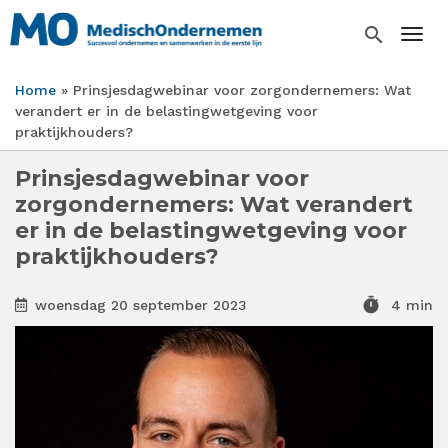
Overslaan
en
search
Togg
naar
de
Home
Prinsjesdagwebinar voor zorgondernemers: Wat
inhoud
Kruimelpad
verandert er in de belastingwetgeving voor
gaan
praktijkhouders?
Prinsjesdagwebinar voor
zorgondernemers: Wat verandert
er in de belastingwetgeving voor
praktijkhouders?
timer
woensdag 20 september 2023
4 min