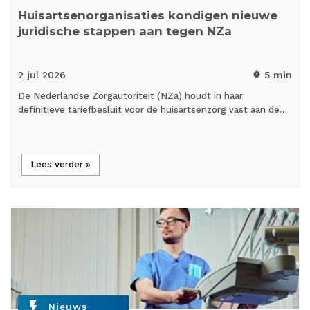
Huisartsenorganisaties kondigen nieuwe
juridische stappen aan tegen NZa
2 jul
2026
5 min
timer
De Nederlandse Zorgautoriteit (NZa) houdt in haar
definitieve tariefbesluit voor de huisartsenzorg vast aan de…
Lees verder »
flash_on
Nieuws