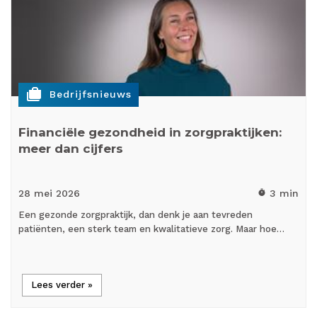
cases
Bedrijfsnieuws
Financiële gezondheid in zorgpraktijken:
meer dan cijfers
28 mei
2026
3 min
timer
Een gezonde zorgpraktijk, dan denk je aan tevreden
patiënten, een sterk team en kwalitatieve zorg. Maar hoe…
Lees verder »