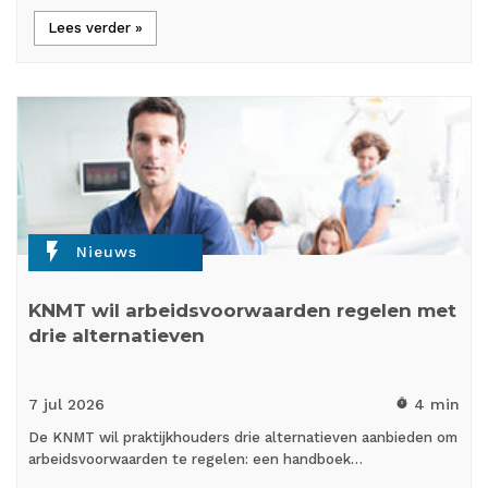
Lees verder »
flash_on
Nieuws
KNMT wil arbeidsvoorwaarden regelen met
drie alternatieven
7 jul
2026
4 min
timer
De KNMT wil praktijkhouders drie alternatieven aanbieden om
arbeidsvoorwaarden te regelen: een handboek…