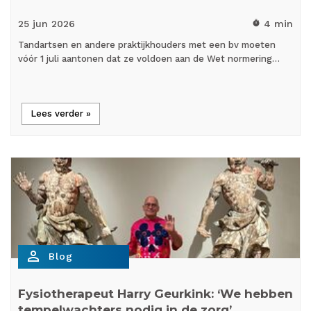
25 jun
2026
4 min
timer
Tandartsen en andere praktijkhouders met een bv moeten
vóór 1 juli aantonen dat ze voldoen aan de Wet normering…
Lees verder »
person_outline
Blog
Fysiotherapeut Harry Geurkink: ‘We hebben
tempelwachters nodig in de zorg’