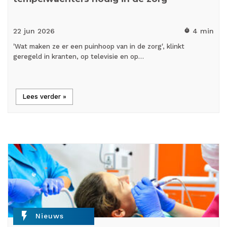
22 jun
2026
4 min
timer
'Wat maken ze er een puinhoop van in de zorg', klinkt
geregeld in kranten, op televisie en op…
Lees verder »
flash_on
Nieuws