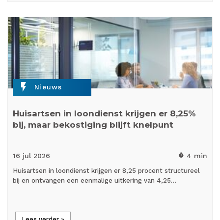
flash_on
Nieuws
Huisartsen in loondienst krijgen er 8,25%
bij, maar bekostiging blijft knelpunt
16 jul
2026
4 min
timer
Huisartsen in loondienst krijgen er 8,25 procent structureel
bij en ontvangen een eenmalige uitkering van 4,25…
Lees verder »