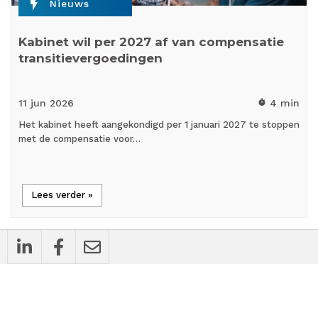
flash_on
Nieuws
Kabinet wil per 2027 af van compensatie
transitievergoedingen
11 jun
2026
4 min
timer
Het kabinet heeft aangekondigd per 1 januari 2027 te stoppen
met de compensatie voor…
Lees verder »