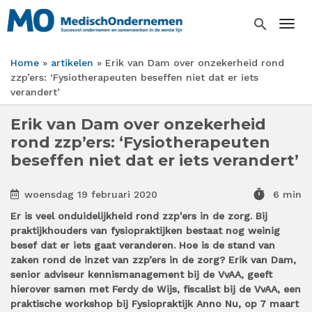
Overslaan
en
search
Togg
naar
de
Home
artikelen
Erik van Dam over onzekerheid rond
inhoud
Kruimelpad
zzp’ers: ‘Fysiotherapeuten beseffen niet dat er iets
gaan
verandert’
Erik van Dam over onzekerheid
rond zzp’ers: ‘Fysiotherapeuten
beseffen niet dat er iets verandert’
timer
woensdag 19 februari 2020
6 min
Er is veel onduidelijkheid rond zzp'ers in de zorg. Bij
praktijkhouders van fysiopraktijken bestaat nog weinig
besef dat er iets gaat veranderen. Hoe is de stand van
zaken rond de inzet van zzp’ers in de zorg? Erik van Dam,
senior adviseur kennismanagement bij de VvAA, geeft
hierover samen met Ferdy de Wijs, fiscalist bij de VvAA, een
praktische workshop bij Fysiopraktijk Anno Nu, op 7 maart