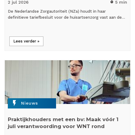
2 jul
2026
5 min
timer
De Nederlandse Zorgautoriteit (NZa) houdt in haar
definitieve tariefbesluit voor de huisartsenzorg vast aan de…
Lees verder »
flash_on
Nieuws
Praktijkhouders met een bv: Maak vóór 1
juli verantwoording voor WNT rond