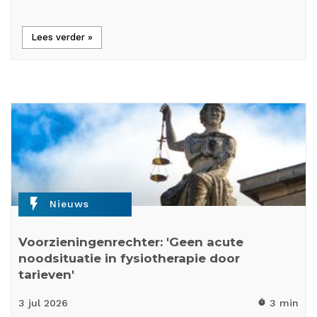
Lees verder »
flash_on
Nieuws
Voorzieningenrechter: 'Geen acute
noodsituatie in fysiotherapie door
tarieven'
3 jul
2026
3 min
timer