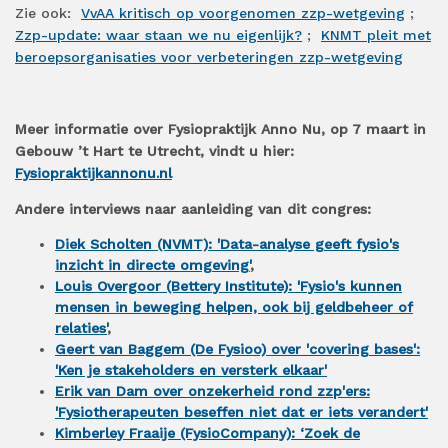
Zie ook:
VvAA kritisch op voorgenomen zzp-wetgeving
;
Zzp-update: waar staan we nu eigenlijk?
;
KNMT pleit met
beroepsorganisaties voor verbeteringen zzp-wetgeving
Meer informatie over Fysiopraktijk Anno Nu, op 7 maart in
Gebouw ’t Hart te Utrecht, vindt u hier:
Fysiopraktijkannonu.nl
Andere interviews naar aanleiding van dit congres:
Diek Scholten (NVMT): 'Data-analyse geeft fysio's
inzicht in directe omgeving'
,
Louis Overgoor (Bettery Institute): 'Fysio's kunnen
mensen in beweging helpen, ook bij geldbeheer of
relaties'
,
Geert van Baggem (De Fysioo) over 'covering bases':
'Ken je stakeholders en versterk elkaar'
Erik van Dam over onzekerheid rond zzp'ers:
'Fysiotherapeuten beseffen niet dat er iets verandert'
Kimberley Fraaije (FysioCompany): ‘Zoek de